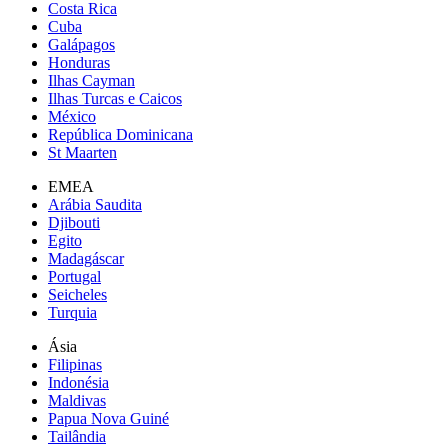
Costa Rica
Cuba
Galápagos
Honduras
Ilhas Cayman
Ilhas Turcas e Caicos
México
República Dominicana
St Maarten
EMEA
Arábia Saudita
Djibouti
Egito
Madagáscar
Portugal
Seicheles
Turquia
Ásia
Filipinas
Indonésia
Maldivas
Papua Nova Guiné
Tailândia