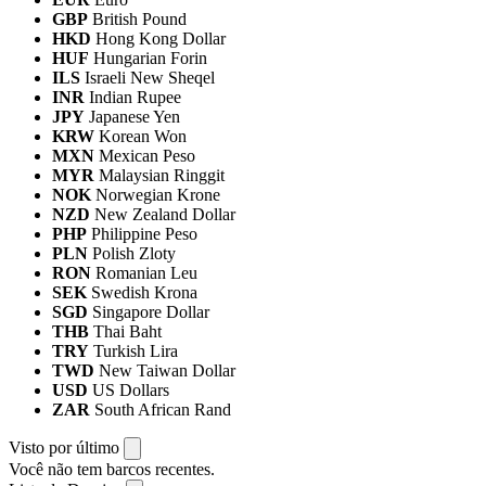
GBP
British Pound
HKD
Hong Kong Dollar
HUF
Hungarian Forin
ILS
Israeli New Sheqel
INR
Indian Rupee
JPY
Japanese Yen
KRW
Korean Won
MXN
Mexican Peso
MYR
Malaysian Ringgit
NOK
Norwegian Krone
NZD
New Zealand Dollar
PHP
Philippine Peso
PLN
Polish Zloty
RON
Romanian Leu
SEK
Swedish Krona
SGD
Singapore Dollar
THB
Thai Baht
TRY
Turkish Lira
TWD
New Taiwan Dollar
USD
US Dollars
ZAR
South African Rand
Visto por último
Você não tem barcos recentes.