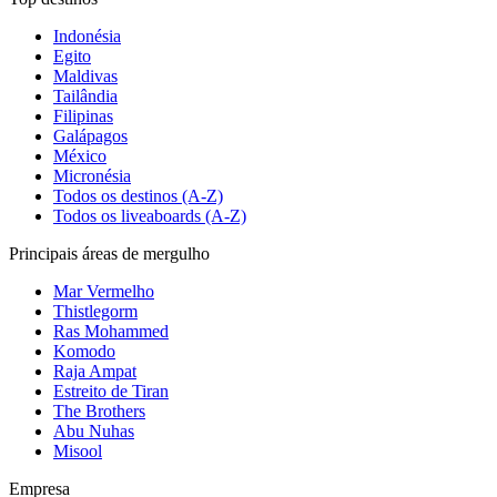
Indonésia
Egito
Maldivas
Tailândia
Filipinas
Galápagos
México
Micronésia
Todos os destinos (A-Z)
Todos os liveaboards (A-Z)
Principais áreas de mergulho
Mar Vermelho
Thistlegorm
Ras Mohammed
Komodo
Raja Ampat
Estreito de Tiran
The Brothers
Abu Nuhas
Misool
Empresa