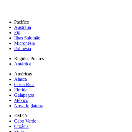
Pacífico
Austrália
Fiji
Ilhas Salomão
Micronésia
Polinésia
Regiões Polares
Antártica
Américas
Alasca
Costa Rica
Flórida
Galápagos
México
Nova Inglaterra
EMEA
Cabo Verde
Croácia
Egito