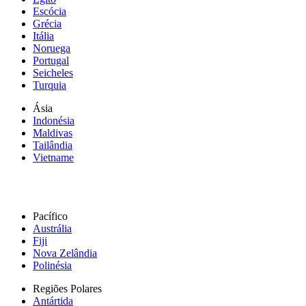
Escócia
Grécia
Itália
Noruega
Portugal
Seicheles
Turquia
Ásia
Indonésia
Maldivas
Tailândia
Vietname
Pacífico
Austrália
Fiji
Nova Zelândia
Polinésia
Regiões Polares
Antártida