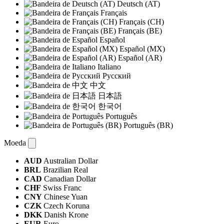
Deutsch (AT)
Français
Français (CH)
Français (BE)
Español
Español (MX)
Español (AR)
Italiano
Русский
中文
日本語
한국어
Português
Português (BR)
Moeda
AUD
Australian Dollar
BRL
Brazilian Real
CAD
Canadian Dollar
CHF
Swiss Franc
CNY
Chinese Yuan
CZK
Czech Koruna
DKK
Danish Krone
EUR
Euro