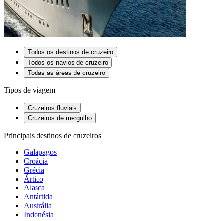
Todos os destinos de cruzeiro
Todos os navios de cruzeiro
Todas as áreas de cruzeiro
Tipos de viagem
Cruzeiros fluviais
Cruzeiros de mergulho
Principais destinos de cruzeiros
Galápagos
Croácia
Grécia
Ártico
Alasca
Antártida
Austrália
Indonésia