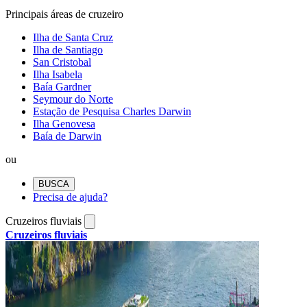
Principais áreas de cruzeiro
Ilha de Santa Cruz
Ilha de Santiago
San Cristobal
Ilha Isabela
Baía Gardner
Seymour do Norte
Estação de Pesquisa Charles Darwin
Ilha Genovesa
Baía de Darwin
ou
BUSCA
Precisa de ajuda?
Cruzeiros fluviais
Cruzeiros fluviais