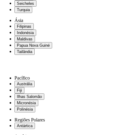
Seicheles
Turquia
Ásia
Filipinas
Indonésia
Maldivas
Papua Nova Guiné
Tailândia
Pacífico
Austrália
Fiji
Ilhas Salomão
Micronésia
Polinésia
Regiões Polares
Antártica