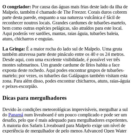
O congelador:
Por causa das águas mais frias deste lado da ilha de
Malpelo, também é chamado de The Freezer. Corais duros cobrem
parte desta parede, enquanto a sua natureza vulcânica é fácil de
reconhecer noutros locais. Grandes cardumes de tubarões-martelo,
bem como outras espécies pelágicas, são atraídos para este local.
Aqui poderás ver sardões, mantas, raias águia, tubarões baleia,
atuns, chicharros e enguias.
La Gringa:
É a maior rocha do lado sul de Malpelo. Uma gruta
também atravessa parte deste pináculo entre os 40 e os 24 metros.
Desde aqui, com uma excelente visibilidade, é possível ver três
montes submarinos. Um grande cardume de lírios habita a face
exposta deste rochedo. Aqui podes encontrar grupos de tubarões-
martelo; por vezes, os tubarões das Galápagos também visitam esta
zona. Para além disso, podes encontrar chicharros, atuns, raias-águia
e peixes-escorpião.
Dicas para mergulhadores
Devido às condições meteorológicas imprevisíveis, mergulhar a sul
do
Panamá
num liveaboard é um pouco complicado e pode ser um
desafio, pelo que é mais adequado para mergulhadores experientes.
A maioria dos Safaris Liveaboard para Malpelo exige um nível de
experiência de mergulhador de pelo menos Advanced Open Water