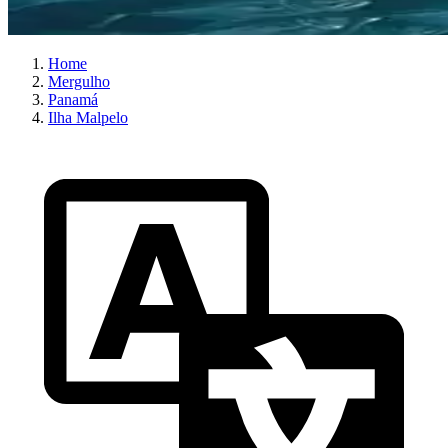
Home
Mergulho
Panamá
Ilha Malpelo