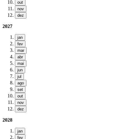
out
nov
dez
2027
jan
fev
mar
abr
mai
jun
jul
ago
set
out
nov
dez
2028
jan
fev