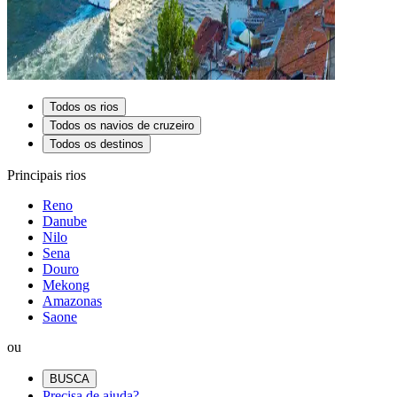
Todos os rios
Todos os navios de cruzeiro
Todos os destinos
Principais rios
Reno
Danube
Nilo
Sena
Douro
Mekong
Amazonas
Saone
ou
BUSCA
Precisa de ajuda?