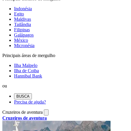
Indonésia
Egito
Maldivas
Tailândia
Filipinas
Galápagos
México
Micronésia
Principais áreas de mergulho
Ilha Malpelo
Ilha de Coiba
Hannibal Bank
ou
BUSCA
Precisa de ajuda?
Cruzeiros de aventura
Cruzeiros de aventura