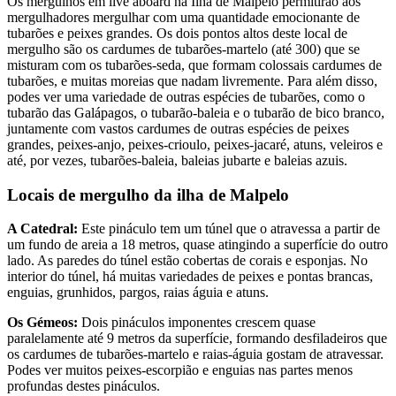
Os mergulhos em live aboard na Ilha de Malpelo permitirão aos
mergulhadores mergulhar com uma quantidade emocionante de
tubarões e peixes grandes. Os dois pontos altos deste local de
mergulho são os cardumes de tubarões-martelo (até 300) que se
misturam com os tubarões-seda, que formam colossais cardumes de
tubarões, e muitas moreias que nadam livremente. Para além disso,
podes ver uma variedade de outras espécies de tubarões, como o
tubarão das Galápagos, o tubarão-baleia e o tubarão de bico branco,
juntamente com vastos cardumes de outras espécies de peixes
grandes, peixes-anjo, peixes-crioulo, peixes-jacaré, atuns, veleiros e
até, por vezes, tubarões-baleia, baleias jubarte e baleias azuis.
Locais de mergulho da ilha de Malpelo
A Catedral:
Este pináculo tem um túnel que o atravessa a partir de
um fundo de areia a 18 metros, quase atingindo a superfície do outro
lado. As paredes do túnel estão cobertas de corais e esponjas. No
interior do túnel, há muitas variedades de peixes e pontas brancas,
enguias, grunhidos, pargos, raias águia e atuns.
Os Gémeos:
Dois pináculos imponentes crescem quase
paralelamente até 9 metros da superfície, formando desfiladeiros que
os cardumes de tubarões-martelo e raias-águia gostam de atravessar.
Podes ver muitos peixes-escorpião e enguias nas partes menos
profundas destes pináculos.