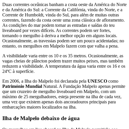
Duas correntes oceânicas banham a costa oeste da América do Norte
e da América do Sul: a Corrente da Califórnia, vinda do Norte, e a
Corrente de Humboldt, vinda do Sul, para além de muitas outras
correntes, fazendo da costa oeste uma zona clássica de afloramento.
As condições do mar podem tornar as entradas e saídas do teu
liveaboard por vezes difíceis. As correntes podem ser fortes,
tornando o mergulho à deriva a melhor opção em alguns locais.
Ocasionalmente, as travessias podem ser um pouco acidentadas; no
entanto, os mergulhos em Malpelo fazem com que valha a pena.
A visibilidade varia entre os 10 e os 35 metros. Ocasionalmente, as
vagas cheias de plâncton podem trazer muitos peixes, mas também
reduzem a visibilidade. A temperatura da água varia entre os 16 e os
24ºC à superfície.
Em 2006, a Ilha do Malpelo foi declarada pela
UNESCO
como
Património Mundial
Natural. A Fundação Malpelo apenas permite
que um cruzeiro de mergulho liveaboard em Malpelo, com um
máximo de 25 mergulhadores, esteja presente na ilha de cada vez,
uma vez que existem apenas dois ancoradouros principais para
embarcações maiores localizados na ilha.
Ilha de Malpelo debaixo de água