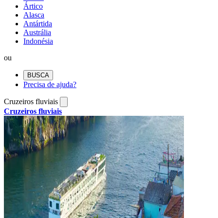
Ártico
Alasca
Antártida
Austrália
Indonésia
ou
BUSCA
Precisa de ajuda?
Cruzeiros fluviais
Cruzeiros fluviais