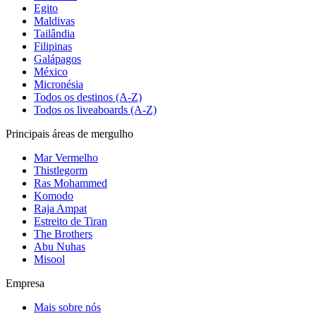
Egito
Maldivas
Tailândia
Filipinas
Galápagos
México
Micronésia
Todos os destinos (A-Z)
Todos os liveaboards (A-Z)
Principais áreas de mergulho
Mar Vermelho
Thistlegorm
Ras Mohammed
Komodo
Raja Ampat
Estreito de Tiran
The Brothers
Abu Nuhas
Misool
Empresa
Mais sobre nós