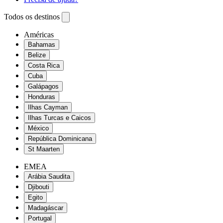
Todos os destinos
Américas
Bahamas
Belize
Costa Rica
Cuba
Galápagos
Honduras
Ilhas Cayman
Ilhas Turcas e Caicos
México
República Dominicana
St Maarten
EMEA
Arábia Saudita
Djibouti
Egito
Madagáscar
Portugal