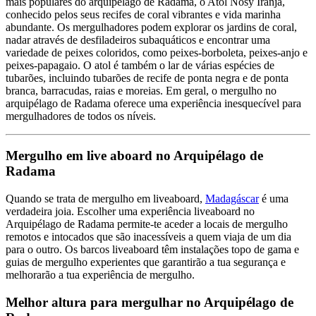
mais populares do arquipélago de Radama, o Atol Nosy Iranja,
conhecido pelos seus recifes de coral vibrantes e vida marinha
abundante. Os mergulhadores podem explorar os jardins de coral,
nadar através de desfiladeiros subaquáticos e encontrar uma
variedade de peixes coloridos, como peixes-borboleta, peixes-anjo e
peixes-papagaio. O atol é também o lar de várias espécies de
tubarões, incluindo tubarões de recife de ponta negra e de ponta
branca, barracudas, raias e moreias. Em geral, o mergulho no
arquipélago de Radama oferece uma experiência inesquecível para
mergulhadores de todos os níveis.
Mergulho em live aboard no Arquipélago de
Radama
Quando se trata de mergulho em liveaboard,
Madagáscar
é uma
verdadeira joia. Escolher uma experiência liveaboard no
Arquipélago de Radama permite-te aceder a locais de mergulho
remotos e intocados que são inacessíveis a quem viaja de um dia
para o outro. Os barcos liveaboard têm instalações topo de gama e
guias de mergulho experientes que garantirão a tua segurança e
melhorarão a tua experiência de mergulho.
Melhor altura para mergulhar no Arquipélago de