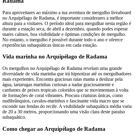
Radama
Para aproveitares ao máximo a tua aventura de mergulho liveaboard
no Arquipélago de Radama, é importante considerares a melhor
altura para a visitares. O período ideal para mergulhar nesta região é
durante a estação seca, de abril a dezembro, quando podes esperar
mares calmos, boa visibilidade e óptimas condições de mergulho.
No entanto, o mergulho é possível durante todo o ano e oferece
experiências subaquáticas únicas em cada estação.
Vida marinha no Arquipélago de Radama
Os mergulhos no Arquipélago de Radama revelam uma grande
diversidade de vida marinha que irá hipnotizar até os mergulhadores
mais experientes. Encontra graciosas raias manta a deslizar pela
água, tartarugas marinhas curiosas a nadar graciosamente e
cardumes de peixes tropicais coloridos que se movimentam à volta
de formações de coral vibrantes. Procura criaturas únicas, como
nudibrânquios, cavalos-marinhos e fascinante vida macro que se
esconde nas fendas do recife. A visibilidade subaquática média varia
de 20 a 30 metros, proporcionando uma visão clara deste paraíso
subaquático.
Como chegar ao Arquipélago de Radama