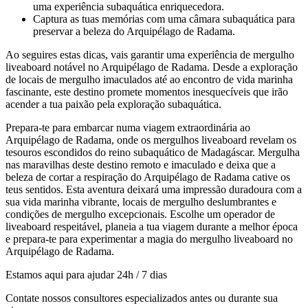
uma experiência subaquática enriquecedora.
Captura as tuas memórias com uma câmara subaquática para
preservar a beleza do Arquipélago de Radama.
Ao seguires estas dicas, vais garantir uma experiência de mergulho
liveaboard notável no Arquipélago de Radama. Desde a exploração
de locais de mergulho imaculados até ao encontro de vida marinha
fascinante, este destino promete momentos inesquecíveis que irão
acender a tua paixão pela exploração subaquática.
Prepara-te para embarcar numa viagem extraordinária ao
Arquipélago de Radama, onde os mergulhos liveaboard revelam os
tesouros escondidos do reino subaquático de Madagáscar. Mergulha
nas maravilhas deste destino remoto e imaculado e deixa que a
beleza de cortar a respiração do Arquipélago de Radama cative os
teus sentidos. Esta aventura deixará uma impressão duradoura com a
sua vida marinha vibrante, locais de mergulho deslumbrantes e
condições de mergulho excepcionais. Escolhe um operador de
liveaboard respeitável, planeia a tua viagem durante a melhor época
e prepara-te para experimentar a magia do mergulho liveaboard no
Arquipélago de Radama.
Estamos aqui para ajudar 24h / 7 dias
Contate nossos consultores especializados antes ou durante sua