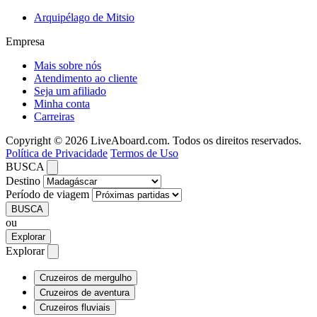
Arquipélago de Mitsio
Empresa
Mais sobre nós
Atendimento ao cliente
Seja um afiliado
Minha conta
Carreiras
Copyright © 2026 LiveAboard.com. Todos os direitos reservados.
Política de Privacidade
Termos de Uso
BUSCA
Destino
Período de viagem
BUSCA
ou
Explorar
Explorar
Cruzeiros de mergulho
Cruzeiros de aventura
Cruzeiros fluviais