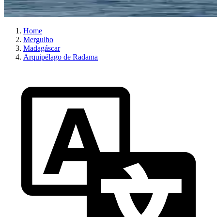
Home
Mergulho
Madagáscar
Arquipélago de Radama