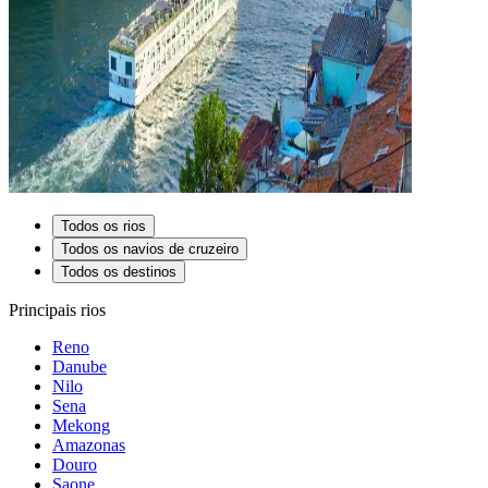
Todos os rios
Todos os navios de cruzeiro
Todos os destinos
Principais rios
Reno
Danube
Nilo
Sena
Mekong
Amazonas
Douro
Saone