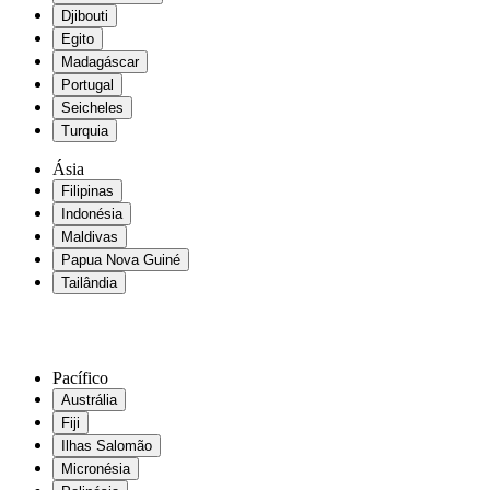
Djibouti
Egito
Madagáscar
Portugal
Seicheles
Turquia
Ásia
Filipinas
Indonésia
Maldivas
Papua Nova Guiné
Tailândia
Pacífico
Austrália
Fiji
Ilhas Salomão
Micronésia