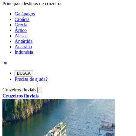
Principais destinos de cruzeiros
Galápagos
Croácia
Grécia
Ártico
Alasca
Antártida
Austrália
Indonésia
ou
BUSCA
Precisa de ajuda?
Cruzeiros fluviais
Cruzeiros fluviais