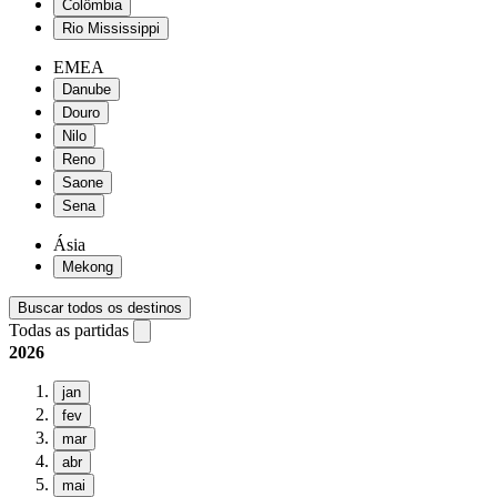
Colômbia
Rio Mississippi
EMEA
Danube
Douro
Nilo
Reno
Saone
Sena
Ásia
Mekong
Buscar todos os destinos
Todas as partidas
2026
jan
fev
mar
abr
mai