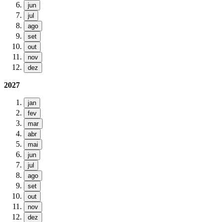
jun
jul
ago
set
out
nov
dez
2027
jan
fev
mar
abr
mai
jun
jul
ago
set
out
nov
dez