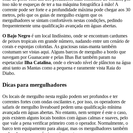
isso não te esqueças de ter a tua máquina fotográfica à mão! A
corrente pode ser forte e a profundidade máxima pode chegar aos 30
metros, pelo que os guias de mergulho exigem que os
mergulhadores se sintam confortáveis nestas condições, pedindo
frequentemente uma qualificação avançada em águas abertas.
O Bajo Negro
é um local lindíssimo, onde se encontram cardumes
de peixes tropicais em grande número, nadando entre um cenário de
corais e esponjas coloridas. As graciosas raias-manta também
costumam ser vistas aqui. Alguns barcos de mergulho a bordo que
navegam por Guanacaste e pelas Ilhas Bat também param na
espetacular
Ilha Catalina
, onde o elevado nível de plâncton na água
atrai tanto as Mantas como a pequena e raramente vista Raia do
Diabo.
Dicas para mergulhadores
Os locais de mergulho nesta região podem ser profundos e ter
correntes fortes com ondas oscilantes e, por isso, os operadores de
safaris de mergulho liveaboard pedem uma qualificação mínima
avançada em águas abertas. No entanto, nem sempre é este o caso,
pois existem alguns locais bonitos com águas calmas e suaves, pelo
que vale a pena verificar primeiro com o operador. Normalmente, o
barco tem equipamento para alugar, mas os mergulhadores também