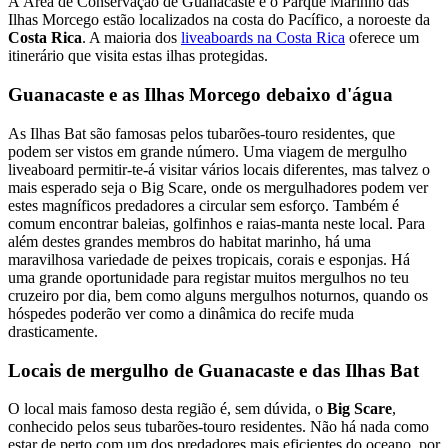
A Área de Conservação de Guanacaste e o Parque Marinho das
Ilhas Morcego estão localizados na costa do Pacífico, a noroeste da
Costa Rica
. A maioria dos
liveaboards na Costa Rica
oferece um
itinerário que visita estas ilhas protegidas.
Guanacaste e as Ilhas Morcego debaixo d'água
As Ilhas Bat são famosas pelos tubarões-touro residentes, que
podem ser vistos em grande número. Uma viagem de mergulho
liveaboard permitir-te-á visitar vários locais diferentes, mas talvez o
mais esperado seja o Big Scare, onde os mergulhadores podem ver
estes magníficos predadores a circular sem esforço. Também é
comum encontrar baleias, golfinhos e raias-manta neste local. Para
além destes grandes membros do habitat marinho, há uma
maravilhosa variedade de peixes tropicais, corais e esponjas. Há
uma grande oportunidade para registar muitos mergulhos no teu
cruzeiro por dia, bem como alguns mergulhos noturnos, quando os
hóspedes poderão ver como a dinâmica do recife muda
drasticamente.
Locais de mergulho de Guanacaste e das Ilhas Bat
O local mais famoso desta região é, sem dúvida, o
Big Scare
,
conhecido pelos seus tubarões-touro residentes. Não há nada como
estar de perto com um dos predadores mais eficientes do oceano, por