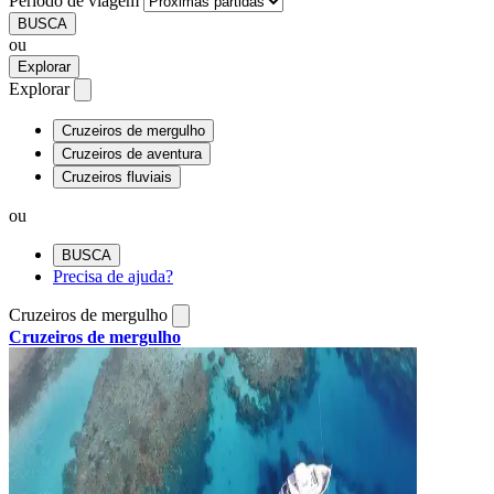
Período de viagem
BUSCA
ou
Explorar
Explorar
Cruzeiros de mergulho
Cruzeiros de aventura
Cruzeiros fluviais
ou
BUSCA
Precisa de ajuda?
Cruzeiros de mergulho
Cruzeiros de mergulho