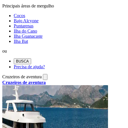
Principais áreas de mergulho
Cocos
Bajo Alcyone
Puntarenas
Ilha do Cano
Ilha Guanacaste
Ilha Bat
ou
BUSCA
Precisa de ajuda?
Cruzeiros de aventura
Cruzeiros de aventura