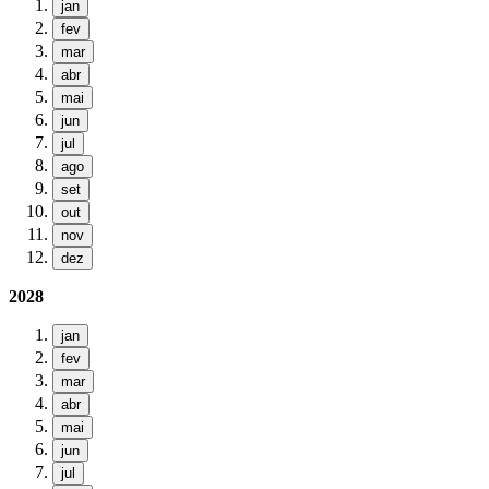
jan
fev
mar
abr
mai
jun
jul
ago
set
out
nov
dez
2028
jan
fev
mar
abr
mai
jun
jul