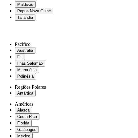
Maldivas
Papua Nova Guiné
Tailândia
Pacífico
Austrália
Fiji
Ilhas Salomão
Micronésia
Polinésia
Regiões Polares
Antártica
Américas
Alasca
Costa Rica
Flórida
Galápagos
México