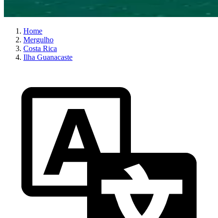
Home
Mergulho
Costa Rica
Ilha Guanacaste