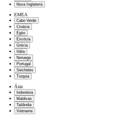
Nova Inglaterra
EMEA
Cabo Verde
Croácia
Egito
Escócia
Grécia
Itália
Noruega
Portugal
Seicheles
Turquia
Ásia
Indonésia
Maldivas
Tailândia
Vietname