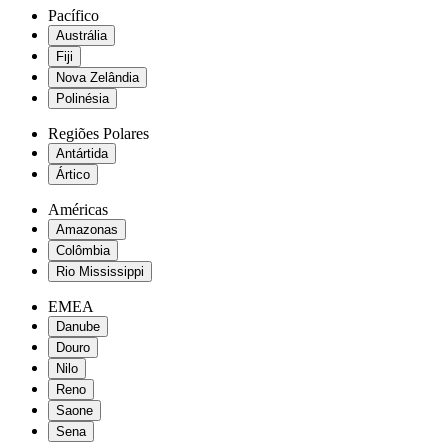
Pacífico
Austrália
Fiji
Nova Zelândia
Polinésia
Regiões Polares
Antártida
Ártico
Américas
Amazonas
Colômbia
Rio Mississippi
EMEA
Danube
Douro
Nilo
Reno
Saone
Sena