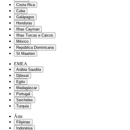
Costa Rica
Cuba
Galápagos
Honduras
Ilhas Cayman
Ilhas Turcas e Caicos
México
República Dominicana
St Maarten
EMEA
Arábia Saudita
Djibouti
Egito
Madagáscar
Portugal
Seicheles
Turquia
Ásia
Filipinas
Indonésia