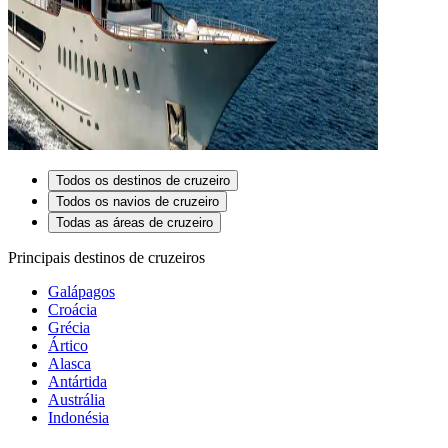
Todos os destinos de cruzeiro
Todos os navios de cruzeiro
Todas as áreas de cruzeiro
Principais destinos de cruzeiros
Galápagos
Croácia
Grécia
Ártico
Alasca
Antártida
Austrália
Indonésia