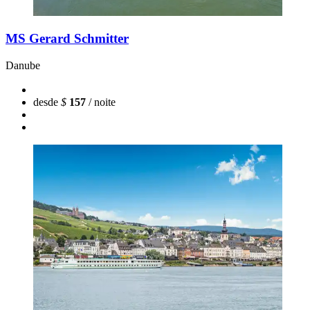
MS Gerard Schmitter
Danube
desde
$
157
/ noite