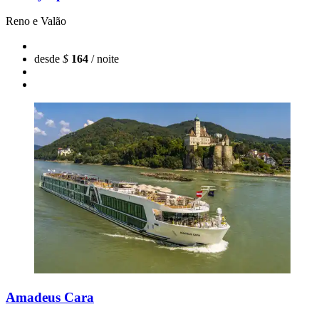
Reno e Valão
desde
$
164
/ noite
Amadeus Cara