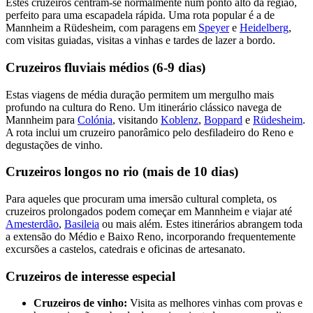
Estes cruzeiros centram-se normalmente num ponto alto da região,
perfeito para uma escapadela rápida. Uma rota popular é a de
Mannheim a Rüdesheim, com paragens em
Speyer
e
Heidelberg
,
com visitas guiadas, visitas a vinhas e tardes de lazer a bordo.
Cruzeiros fluviais médios (6-9 dias)
Estas viagens de média duração permitem um mergulho mais
profundo na cultura do Reno. Um itinerário clássico navega de
Mannheim para
Colónia
, visitando
Koblenz
,
Boppard
e
Rüdesheim
.
A rota inclui um cruzeiro panorâmico pelo desfiladeiro do Reno e
degustações de vinho.
Cruzeiros longos no rio (mais de 10 dias)
Para aqueles que procuram uma imersão cultural completa, os
cruzeiros prolongados podem começar em Mannheim e viajar até
Amesterdão
,
Basileia
ou mais além. Estes itinerários abrangem toda
a extensão do Médio e Baixo Reno, incorporando frequentemente
excursões a castelos, catedrais e oficinas de artesanato.
Cruzeiros de interesse especial
Cruzeiros de vinho:
Visita as melhores vinhas com provas e