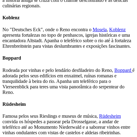
a história antiga se cruza com o charme descontraído e as delícias
culinárias regionais.
Koblenz
No "Deutsches Eck", onde o Reno encontra o
Mosela
,
Koblenz
apresenta fortalezas no topo de penhascos, igrejas históricas e uma
encantadora Altstadt. Apanha o teleférico sobre o rio até à fortaleza
Ehrenbreitstein para vistas deslumbrantes e exposições fascinantes.
Boppard
Rodeada por vinhas e pelo lendário desfiladeiro do Reno,
Boppard
é
adorada pelos seus edifícios em enxaimel, ruínas romanas e
tranquilidade à beira do rio. Apanha um teleférico para o
Vierseenblick para teres uma vista panorâmica do serpentear do
Reno.
Rüdesheim
Famosa pelos seus Rieslings e museus de música,
Rüdesheim
convida os hóspedes a passear pela Drosselgasse, a andar de
teleférico até ao Monumento Niederwald e a saborear vinhos entre
vinhas ondulantes com vistas de castelos e aldeias ribeirinhas.