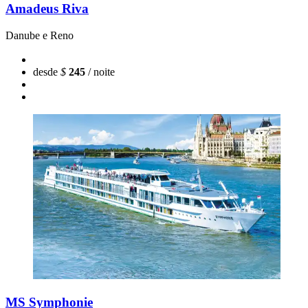
Amadeus Riva
Danube e Reno
desde
$
245
/ noite
MS Symphonie