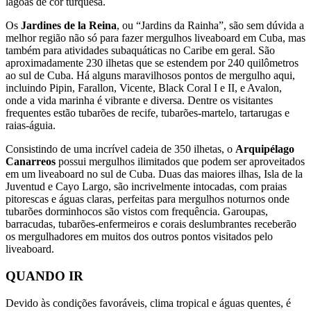
lagoas de cor turquesa.
Os
Jardines de la Reina
, ou “Jardins da Rainha”, são sem dúvida a
melhor região não só para fazer mergulhos liveaboard em Cuba, mas
também para atividades subaquáticas no Caribe em geral. São
aproximadamente 230 ilhetas que se estendem por 240 quilômetros
ao sul de Cuba. Há alguns maravilhosos pontos de mergulho aqui,
incluindo Pipin, Farallon, Vicente, Black Coral I e II, e Avalon,
onde a vida marinha é vibrante e diversa. Dentre os visitantes
frequentes estão tubarões de recife, tubarões-martelo, tartarugas e
raias-águia.
Consistindo de uma incrível cadeia de 350 ilhetas, o
Arquipélago
Canarreos
possui mergulhos ilimitados que podem ser aproveitados
em um liveaboard no sul de Cuba. Duas das maiores ilhas, Isla de la
Juventud e Cayo Largo, são incrivelmente intocadas, com praias
pitorescas e águas claras, perfeitas para mergulhos noturnos onde
tubarões dorminhocos são vistos com frequência. Garoupas,
barracudas, tubarões-enfermeiros e corais deslumbrantes receberão
os mergulhadores em muitos dos outros pontos visitados pelo
liveaboard.
QUANDO IR
Devido às condições favoráveis, clima tropical e águas quentes, é