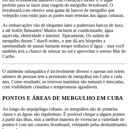
perfeito para se fazer uma viagem de mergulho liveaboard. O
liveaboard.com oferece uma gama de barcos de mergulho que
velejarão com estilo para as partes mais remotas das águas cubanas.
As embarcações vão de elegantes iates a poderosos barcos de luxo,
e até hotéis flutuantes! Muitos incluem ar condicionado, água
aquecida, eletricidade e internet. Tipicamente, Os safáris de
mergulho duram 7 dias/6 noites, o que dá aos hóspedes a
oportunidade de passar bastante tempo embaixo d´água – mas você
também terá a chance de relaxar no sol e aproveitar o sereno Mar do
Caribe.
O ambiente subaquático é incrivelmente diverso e apenas um seleto
número de pessoas tem a permissão de mergulhar em Cuba a cada
ano. Como resultado, as reservas marinhas são naturais e intocadas,
com visibilidade cristalina e temperaturas agradáveis.
PONTOS E ÁREAS DE MERGULHO EM CUBA
Ao longo do arquipélago cubano, os mergulhos são de primeira
classe e as águas são riquíssimas. É possível chegar a alguns pontos
a partir das ilhas, mas a melhor maneira de vivenciar a variedade de
pontos é com um cruzeiro liveaboard, velejando pelas deslumbrantes