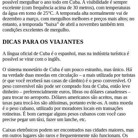
possível mergulhar o ano todo em Cuba. A visibilidade é sempre
excelente (com frequência acima de 30 metros), com temperaturas
da água em torno de 25°C. A temporada alta normalmente vai de
dezembro a março, com mergulhos melhores e preços mais altos; no
entanto, a temporada “baixa” de abril a novembro também tem
condições excelentes de mergulho.
DICAS PARA OS VIAJANTES
A língua oficial de Cuba é o espanhol, mas na indústria turística é
possível se virar com o inglês.
O sistema monetário de Cuba é um pouco estranho, mas único. Há
na verdade duas moedas em circulação – a mais utilizada por turistas
(e que você receberá nas casas de câmbio) é o peso conversível. O
peso conversível não pode ser comprado fora de Cuba, então leve
dinheiro – preferencialmente euros, libras ou dólares canadenses –
para trocar no aeroporto. Dólares americanos são aceitos, mas as
taxas para trocá-los são altíssimas, portanto evite-os. A outra moeda
é o peso cubano, utilizado por moradores locais em transações
rotineiras. É bom carregar alguns pesos cubanos com você caso
precise pegar um táxi, fazer um lanche, etc.
Caixas eletrônicos podem ser encontrados nas cidades maiores, mas
em outros lugares são raros e frequentemente não funcionam. Os