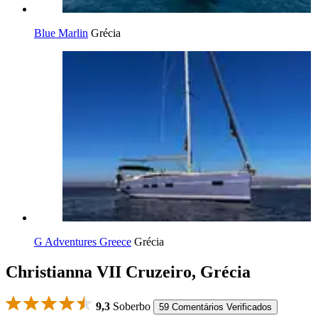
Blue Marlin
Grécia
G Adventures Greece
Grécia
Christianna VII Cruzeiro, Grécia
9,3
Soberbo
59 Comentários Verificados