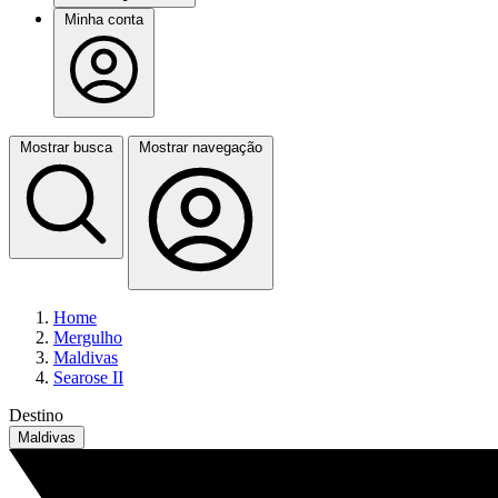
Minha conta
Mostrar busca
Mostrar navegação
Home
Mergulho
Maldivas
Searose II
Destino
Maldivas