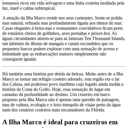
remansos ricos em vida selvagem e uma linha costeira moldada pela
luz, maré e calma subtropical.
A atração da Ilha Marco reside nos seus contrastes. Sente-se polida
mas natural, refinada mas profundamente ligada aos ritmos do mar.
Casas elegantes à beira-mar e restaurantes convidativos ficam perto
de estuários cheios de golfinhos, aves pernaltas e peixes-boi. As
águas circundantes abrem-se para as famosas Ten Thousand Islands,
um labirinto de ilhotas de mangais e canais escondidos que os
pequenos barcos podem explorar com uma sensação de acesso e
intimidade que as embarcações maiores simplesmente não
conseguem igualar.
Há também uma história por detrás da beleza. Muito antes de a Ilha
Marco se tornar um refúgio costeiro adorado, esta região era o lar
dos Calusa, um poderoso povo marítimo cujo legado ainda molda a
história da Costa do Golfo. Hoje, essa sensação de lugar em
camadas dá profundidade ao destino. Um cruzeiro em barco
pequeno pela Ilha Marco não é apenas uma questão de paisagem,
mas de cultura, ecologia e o luxo tranquilo de viajar perto da água
num dos cenários costeiros mais encantadores da Flórida.
A Ilha Marco é ideal para cruzeiros em