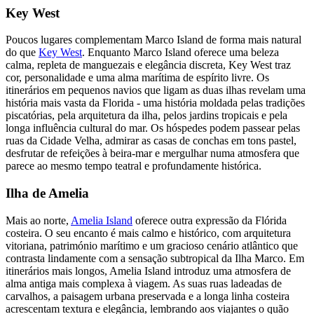
Key West
Poucos lugares complementam Marco Island de forma mais natural
do que
Key West
. Enquanto Marco Island oferece uma beleza
calma, repleta de manguezais e elegância discreta, Key West traz
cor, personalidade e uma alma marítima de espírito livre. Os
itinerários em pequenos navios que ligam as duas ilhas revelam uma
história mais vasta da Florida - uma história moldada pelas tradições
piscatórias, pela arquitetura da ilha, pelos jardins tropicais e pela
longa influência cultural do mar. Os hóspedes podem passear pelas
ruas da Cidade Velha, admirar as casas de conchas em tons pastel,
desfrutar de refeições à beira-mar e mergulhar numa atmosfera que
parece ao mesmo tempo teatral e profundamente histórica.
Ilha de Amelia
Mais ao norte,
Amelia Island
oferece outra expressão da Flórida
costeira. O seu encanto é mais calmo e histórico, com arquitetura
vitoriana, património marítimo e um gracioso cenário atlântico que
contrasta lindamente com a sensação subtropical da Ilha Marco. Em
itinerários mais longos, Amelia Island introduz uma atmosfera de
alma antiga mais complexa à viagem. As suas ruas ladeadas de
carvalhos, a paisagem urbana preservada e a longa linha costeira
acrescentam textura e elegância, lembrando aos viajantes o quão