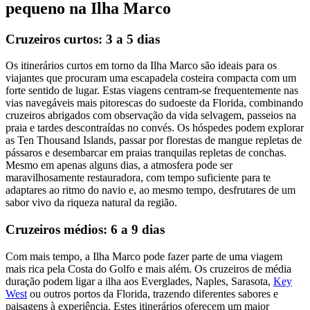
pequeno na Ilha Marco
Cruzeiros curtos: 3 a 5 dias
Os itinerários curtos em torno da Ilha Marco são ideais para os
viajantes que procuram uma escapadela costeira compacta com um
forte sentido de lugar. Estas viagens centram-se frequentemente nas
vias navegáveis mais pitorescas do sudoeste da Florida, combinando
cruzeiros abrigados com observação da vida selvagem, passeios na
praia e tardes descontraídas no convés. Os hóspedes podem explorar
as Ten Thousand Islands, passar por florestas de mangue repletas de
pássaros e desembarcar em praias tranquilas repletas de conchas.
Mesmo em apenas alguns dias, a atmosfera pode ser
maravilhosamente restauradora, com tempo suficiente para te
adaptares ao ritmo do navio e, ao mesmo tempo, desfrutares de um
sabor vivo da riqueza natural da região.
Cruzeiros médios: 6 a 9 dias
Com mais tempo, a Ilha Marco pode fazer parte de uma viagem
mais rica pela Costa do Golfo e mais além. Os cruzeiros de média
duração podem ligar a ilha aos Everglades, Naples, Sarasota,
Key
West
ou outros portos da Florida, trazendo diferentes sabores e
paisagens à experiência. Estes itinerários oferecem um maior