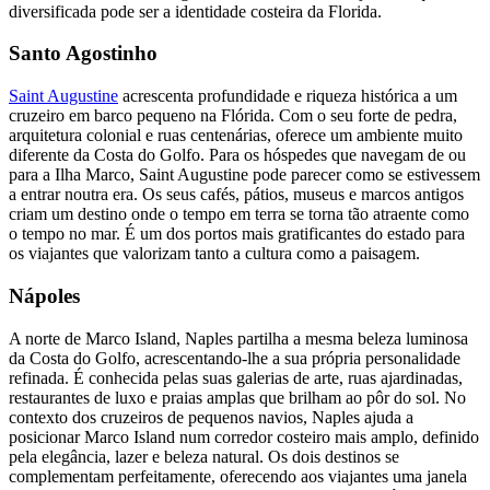
diversificada pode ser a identidade costeira da Florida.
Santo Agostinho
Saint Augustine
acrescenta profundidade e riqueza histórica a um
cruzeiro em barco pequeno na Flórida. Com o seu forte de pedra,
arquitetura colonial e ruas centenárias, oferece um ambiente muito
diferente da Costa do Golfo. Para os hóspedes que navegam de ou
para a Ilha Marco, Saint Augustine pode parecer como se estivessem
a entrar noutra era. Os seus cafés, pátios, museus e marcos antigos
criam um destino onde o tempo em terra se torna tão atraente como
o tempo no mar. É um dos portos mais gratificantes do estado para
os viajantes que valorizam tanto a cultura como a paisagem.
Nápoles
A norte de Marco Island, Naples partilha a mesma beleza luminosa
da Costa do Golfo, acrescentando-lhe a sua própria personalidade
refinada. É conhecida pelas suas galerias de arte, ruas ajardinadas,
restaurantes de luxo e praias amplas que brilham ao pôr do sol. No
contexto dos cruzeiros de pequenos navios, Naples ajuda a
posicionar Marco Island num corredor costeiro mais amplo, definido
pela elegância, lazer e beleza natural. Os dois destinos se
complementam perfeitamente, oferecendo aos viajantes uma janela