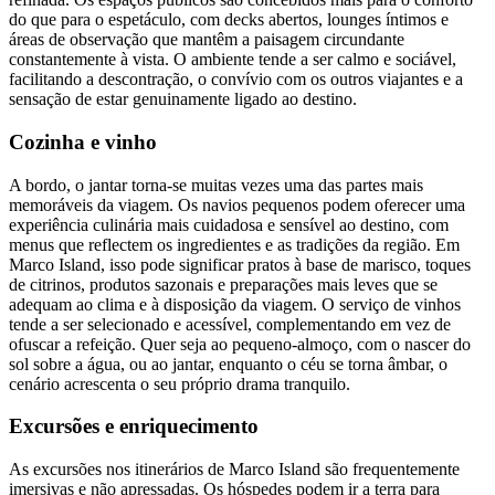
do que para o espetáculo, com decks abertos, lounges íntimos e
áreas de observação que mantêm a paisagem circundante
constantemente à vista. O ambiente tende a ser calmo e sociável,
facilitando a descontração, o convívio com os outros viajantes e a
sensação de estar genuinamente ligado ao destino.
Cozinha e vinho
A bordo, o jantar torna-se muitas vezes uma das partes mais
memoráveis da viagem. Os navios pequenos podem oferecer uma
experiência culinária mais cuidadosa e sensível ao destino, com
menus que reflectem os ingredientes e as tradições da região. Em
Marco Island, isso pode significar pratos à base de marisco, toques
de citrinos, produtos sazonais e preparações mais leves que se
adequam ao clima e à disposição da viagem. O serviço de vinhos
tende a ser selecionado e acessível, complementando em vez de
ofuscar a refeição. Quer seja ao pequeno-almoço, com o nascer do
sol sobre a água, ou ao jantar, enquanto o céu se torna âmbar, o
cenário acrescenta o seu próprio drama tranquilo.
Excursões e enriquecimento
As excursões nos itinerários de Marco Island são frequentemente
imersivas e não apressadas. Os hóspedes podem ir a terra para