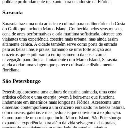
polida e profundamente relaxante para o sudoeste da Flórida.
Sarasota
Sarasota traz uma nota artística e cultural para os itinerários da Costa
do Golfo que incluem Marco Island. Conhecida pelos seus museus,
cena de artes performativas e orla marítima sofisticada, oferece aos
viajantes uma experiência costeira mais urbana, mas ainda assim
altamente cénica. A cidade também serve como porta de entrada
para as belas ilhas e praias, tornando-se uma forte adição aos
cruzeiros que equilibram o enriquecimento da costa com a
navegação panorâmica. Juntamente com Marco Island, Sarasota
ajuda a criar uma viagem que parece cultivada e distintamente
floridiana.
São Petersburgo
Petersburg apresenta uma cultura de marina animada, uma cena
artística célebre e uma energia jovem à beira-mar que funciona
lindamente em itinerários mais longos na Flórida. Acrescenta uma
dimensão contemporânea a um cruzeiro enraizado na beleza natural,
com museus, galerias e ruas pedonais que convidam à exploração.
Como parte de uma rota que inclui Marco Island, São Petersburgo
expande a experiência para além da vida selvagem e das praias,
mostrando aos viajantes um outro lado do estado - criativo,