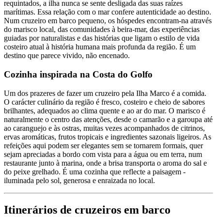
requintados, a ilha nunca se sente desligada das suas raízes
marítimas. Essa relação com o mar confere autenticidade ao destino.
Num cruzeiro em barco pequeno, os hóspedes encontram-na através
do marisco local, das comunidades à beira-mar, das experiências
guiadas por naturalistas e das histórias que ligam o estilo de vida
costeiro atual à história humana mais profunda da região. É um
destino que parece vivido, não encenado.
Cozinha inspirada na Costa do Golfo
Um dos prazeres de fazer um cruzeiro pela Ilha Marco é a comida.
O carácter culinário da região é fresco, costeiro e cheio de sabores
brilhantes, adequados ao clima quente e ao ar do mar. O marisco é
naturalmente o centro das atenções, desde o camarão e a garoupa até
ao caranguejo e às ostras, muitas vezes acompanhados de citrinos,
ervas aromáticas, frutos tropicais e ingredientes sazonais ligeiros. As
refeições aqui podem ser elegantes sem se tornarem formais, quer
sejam apreciadas a bordo com vista para a água ou em terra, num
restaurante junto à marina, onde a brisa transporta o aroma do sal e
do peixe grelhado. É uma cozinha que reflecte a paisagem -
iluminada pelo sol, generosa e enraizada no local.
Itinerários de cruzeiros em barco