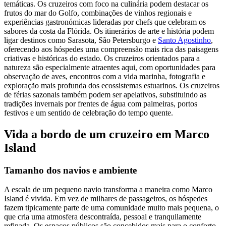
temáticas. Os cruzeiros com foco na culinária podem destacar os
frutos do mar do Golfo, combinações de vinhos regionais e
experiências gastronómicas lideradas por chefs que celebram os
sabores da costa da Flórida. Os itinerários de arte e história podem
ligar destinos como Sarasota, São Petersburgo e
Santo Agostinho
,
oferecendo aos hóspedes uma compreensão mais rica das paisagens
criativas e históricas do estado. Os cruzeiros orientados para a
natureza são especialmente atraentes aqui, com oportunidades para
observação de aves, encontros com a vida marinha, fotografia e
exploração mais profunda dos ecossistemas estuarinos. Os cruzeiros
de férias sazonais também podem ser apelativos, substituindo as
tradições invernais por frentes de água com palmeiras, portos
festivos e um sentido de celebração do tempo quente.
Vida a bordo de um cruzeiro em Marco
Island
Tamanho dos navios e ambiente
A escala de um pequeno navio transforma a maneira como Marco
Island é vivida. Em vez de milhares de passageiros, os hóspedes
fazem tipicamente parte de uma comunidade muito mais pequena, o
que cria uma atmosfera descontraída, pessoal e tranquilamente
refinada. Os espaços públicos são concebidos mais para o conforto