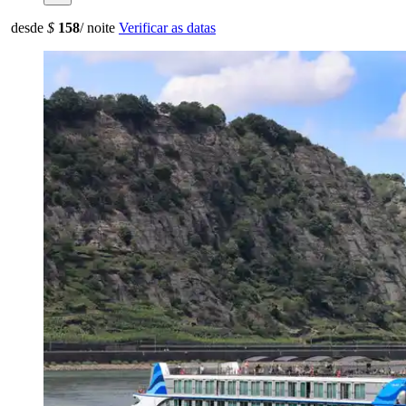
desde
$
158
/ noite
Verificar as datas