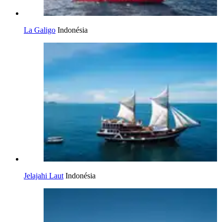
La Galigo
Indonésia
Jelajahi Laut
Indonésia