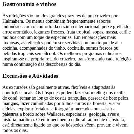
Gastronomia e vinhos
As refeições são um dos grandes prazeres de um cruzeiro por
Halmahera. Os menus combinam frequentemente sabores
indonésios com o conforto da cozinha internacional: peixe grelhado,
arroz aromático, legumes frescos, fruta tropical, sopas, massa, caril e
molhos com um toque de especiarias. Em embarcações mais
luxuosas, as refeições podem ser servidas com um toque de alta
cozinha, acompanhadas de vinho, cocktails, sumos frescos ou
bebidas tropicais sem álcool. Os melhores programas culinários
inspiram-se na própria rota do cruzeiro, transformando cada refeição
numa continuação das descobertas do dia.
Excursões e Atividades
As excursões são geralmente ativas, flexíveis e adaptadas às
condições locais. Os hóspedes podem fazer snorkeling nos recifes
de coral, remar ao longo de costas tranquilas, passear de bote pelos
mangais, fazer caminhadas por trilhos curtos na floresta, visitar
aldeias, explorar fortalezas, fotografar mercados ou assistir a
palestras a bordo sobre Wallacea, especiarias, geologia, aves e
história marítima. O enriquecimento cultural raramente é abstrato;
está diretamente ligado ao que os hóspedes vêem, provam e vivem
todos os dias.