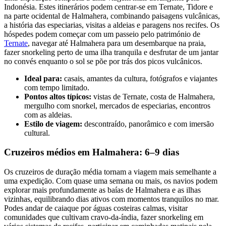
Indonésia. Estes itinerários podem centrar-se em Ternate, Tidore e
na parte ocidental de Halmahera, combinando paisagens vulcânicas,
a história das especiarias, visitas a aldeias e paragens nos recifes. Os
hóspedes podem começar com um passeio pelo património de
Ternate
, navegar até Halmahera para um desembarque na praia,
fazer snorkeling perto de uma ilha tranquila e desfrutar de um jantar
no convés enquanto o sol se põe por trás dos picos vulcânicos.
Ideal para:
casais, amantes da cultura, fotógrafos e viajantes
com tempo limitado.
Pontos altos típicos:
vistas de Ternate, costa de Halmahera,
mergulho com snorkel, mercados de especiarias, encontros
com as aldeias.
Estilo de viagem:
descontraído, panorâmico e com imersão
cultural.
Cruzeiros médios em Halmahera: 6–9 dias
Os cruzeiros de duração média tornam a viagem mais semelhante a
uma expedição. Com quase uma semana ou mais, os navios podem
explorar mais profundamente as baías de Halmahera e as ilhas
vizinhas, equilibrando dias ativos com momentos tranquilos no mar.
Podes andar de caiaque por águas costeiras calmas, visitar
comunidades que cultivam cravo-da-índia, fazer snorkeling em