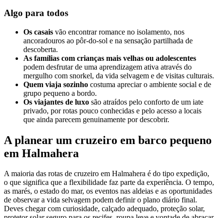
Algo para todos
Os casais
vão encontrar romance no isolamento, nos
ancoradouros ao pôr-do-sol e na sensação partilhada de
descoberta.
As famílias com crianças mais velhas ou adolescentes
podem desfrutar de uma aprendizagem ativa através do
mergulho com snorkel, da vida selvagem e de visitas culturais.
Quem viaja sozinho
costuma apreciar o ambiente social e de
grupo pequeno a bordo.
Os viajantes de luxo
são atraídos pelo conforto de um iate
privado, por rotas pouco conhecidas e pelo acesso a locais
que ainda parecem genuinamente por descobrir.
A planear um cruzeiro em barco pequeno
em Halmahera
A maioria das rotas de cruzeiro em Halmahera é do tipo expedição,
o que significa que a flexibilidade faz parte da experiência. O tempo,
as marés, o estado do mar, os eventos nas aldeias e as oportunidades
de observar a vida selvagem podem definir o plano diário final.
Deves chegar com curiosidade, calçado adequado, proteção solar,
protetor solar seguro para os recifes, roupa leve e vontade de abraçar