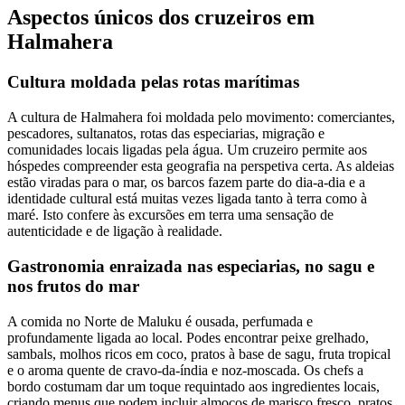
Aspectos únicos dos cruzeiros em
Halmahera
Cultura moldada pelas rotas marítimas
A cultura de Halmahera foi moldada pelo movimento: comerciantes,
pescadores, sultanatos, rotas das especiarias, migração e
comunidades locais ligadas pela água. Um cruzeiro permite aos
hóspedes compreender esta geografia na perspetiva certa. As aldeias
estão viradas para o mar, os barcos fazem parte do dia-a-dia e a
identidade cultural está muitas vezes ligada tanto à terra como à
maré. Isto confere às excursões em terra uma sensação de
autenticidade e de ligação à realidade.
Gastronomia enraizada nas especiarias, no sagu e
nos frutos do mar
A comida no Norte de Maluku é ousada, perfumada e
profundamente ligada ao local. Podes encontrar peixe grelhado,
sambals, molhos ricos em coco, pratos à base de sagu, fruta tropical
e o aroma quente de cravo-da-índia e noz-moscada. Os chefs a
bordo costumam dar um toque requintado aos ingredientes locais,
criando menus que podem incluir almoços de marisco fresco, pratos