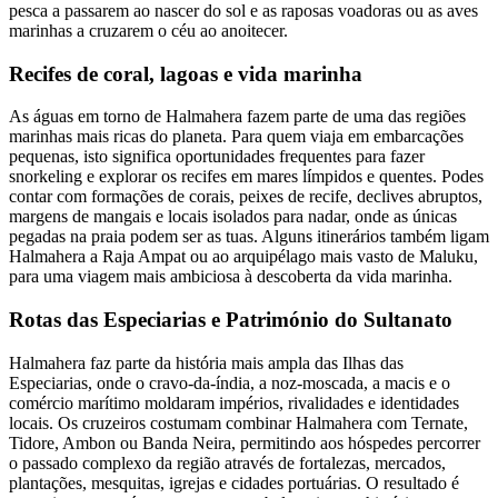
pesca a passarem ao nascer do sol e as raposas voadoras ou as aves
marinhas a cruzarem o céu ao anoitecer.
Recifes de coral, lagoas e vida marinha
As águas em torno de Halmahera fazem parte de uma das regiões
marinhas mais ricas do planeta. Para quem viaja em embarcações
pequenas, isto significa oportunidades frequentes para fazer
snorkeling e explorar os recifes em mares límpidos e quentes. Podes
contar com formações de corais, peixes de recife, declives abruptos,
margens de mangais e locais isolados para nadar, onde as únicas
pegadas na praia podem ser as tuas. Alguns itinerários também ligam
Halmahera a Raja Ampat ou ao arquipélago mais vasto de Maluku,
para uma viagem mais ambiciosa à descoberta da vida marinha.
Rotas das Especiarias e Património do Sultanato
Halmahera faz parte da história mais ampla das Ilhas das
Especiarias, onde o cravo-da-índia, a noz-moscada, a macis e o
comércio marítimo moldaram impérios, rivalidades e identidades
locais. Os cruzeiros costumam combinar Halmahera com Ternate,
Tidore, Ambon ou Banda Neira, permitindo aos hóspedes percorrer
o passado complexo da região através de fortalezas, mercados,
plantações, mesquitas, igrejas e cidades portuárias. O resultado é