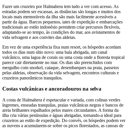
Fazer um cruzeiro por Halmahera tem tudo a ver com acesso. As
estradas podem ser escassas, as distâncias são longas e muitos dos
locais mais memoráveis da ilha são mais facilmente acessíveis a
partir da água. Barcos pequenos, iates de expedição e embarcações
tradicionais ao estilo indonésio permitem criar percursos flexíveis,
adaptando-se ao tempo, às condições do mar, aos avistamentos de
vida selvagem e aos convites das aldeias.
Em vez de uma experiência fixa num resort, os hóspedes acordam
todos os dias num sítio novo: uma baía abrigada, um canal
vulcânico, uma lagoa de corais ou uma costa onde a floresta tropical
parece cair diretamente no mar. Os dias são preenchidos com
mergulho com snorkel, caiaque, desembarques na praia, passeios
pelas aldeias, observação da vida selvagem, encontros culturais e
cruzeiros panorâmicos tranquilos.
Costas vulcânicas e ancoradouros na selva
A costa de Halmahera é espetacular e variada, com colinas verdes
íngremes, enseadas tranquilas, praias vulcânicas negras e bancos de
areia brilhantes espalhados pelos mares circundantes. A forma da
ilha cria várias penínsulas e águas abrigadas, tornando-a ideal para
cruzeiros ao estilo de expedição. Do convés, os hóspedes podem ver
as nuvens a acumularem-se sobre os picos florestados, as canoas de