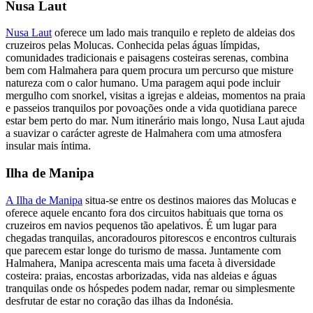
Nusa Laut
Nusa Laut
oferece um lado mais tranquilo e repleto de aldeias dos
cruzeiros pelas Molucas. Conhecida pelas águas límpidas,
comunidades tradicionais e paisagens costeiras serenas, combina
bem com Halmahera para quem procura um percurso que misture
natureza com o calor humano. Uma paragem aqui pode incluir
mergulho com snorkel, visitas a igrejas e aldeias, momentos na praia
e passeios tranquilos por povoações onde a vida quotidiana parece
estar bem perto do mar. Num itinerário mais longo, Nusa Laut ajuda
a suavizar o carácter agreste de Halmahera com uma atmosfera
insular mais íntima.
Ilha de Manipa
A Ilha de Manipa
situa-se entre os destinos maiores das Molucas e
oferece aquele encanto fora dos circuitos habituais que torna os
cruzeiros em navios pequenos tão apelativos. É um lugar para
chegadas tranquilas, ancoradouros pitorescos e encontros culturais
que parecem estar longe do turismo de massa. Juntamente com
Halmahera, Manipa acrescenta mais uma faceta à diversidade
costeira: praias, encostas arborizadas, vida nas aldeias e águas
tranquilas onde os hóspedes podem nadar, remar ou simplesmente
desfrutar de estar no coração das ilhas da Indonésia.