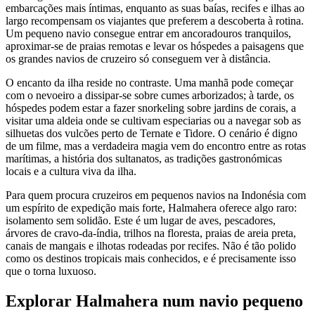
embarcações mais íntimas, enquanto as suas baías, recifes e ilhas ao
largo recompensam os viajantes que preferem a descoberta à rotina.
Um pequeno navio consegue entrar em ancoradouros tranquilos,
aproximar-se de praias remotas e levar os hóspedes a paisagens que
os grandes navios de cruzeiro só conseguem ver à distância.
O encanto da ilha reside no contraste. Uma manhã pode começar
com o nevoeiro a dissipar-se sobre cumes arborizados; à tarde, os
hóspedes podem estar a fazer snorkeling sobre jardins de corais, a
visitar uma aldeia onde se cultivam especiarias ou a navegar sob as
silhuetas dos vulcões perto de Ternate e Tidore. O cenário é digno
de um filme, mas a verdadeira magia vem do encontro entre as rotas
marítimas, a história dos sultanatos, as tradições gastronómicas
locais e a cultura viva da ilha.
Para quem procura cruzeiros em pequenos navios na Indonésia com
um espírito de expedição mais forte, Halmahera oferece algo raro:
isolamento sem solidão. Este é um lugar de aves, pescadores,
árvores de cravo-da-índia, trilhos na floresta, praias de areia preta,
canais de mangais e ilhotas rodeadas por recifes. Não é tão polido
como os destinos tropicais mais conhecidos, e é precisamente isso
que o torna luxuoso.
Explorar Halmahera num navio pequeno