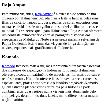
Raja Ampat
Para muitos viajantes,
Raja Ampat
é a extensão de sonho de um
cruzeiro por Halmahera. Situada mais a leste, é famosa pelas suas
ilhas de calcário, lagoas turquesa, recifes de coral, encontros com
mantas e atividades de mergulho com snorkel e cilindro de classe
mundial. Os cruzeiros que ligam Halmahera a Raja Ampat oferecem
um contraste extraordinário entre as paisagens históricas das
especiarias de Maluku do Norte e a natureza marinha selvagem da
Papua Ocidental. Esta é uma das viagens de longa duração em
navios pequenos mais gratificantes da Indonésia.
Komodo
Komodo
fica bem mais a sul, mas representa outra faceta essencial
dos cruzeiros de expedição na Indonésia. Enquanto Halmahera
oferece vulcões, um património de especiarias, florestas tropicais e
recifes remotos, Komodo oferece ilhas de savana seca, correntes
espetaculares, praias cor-de-rosa e o lendário dragão-de-Komodo.
Quem estiver a planear vários cruzeiros pela Indonésia pode
combinar estas duas regiões numa viagem mais abrangente pelo
arquipélago, descobrindo duas facetas muito diferentes da mesma
nação marítima.