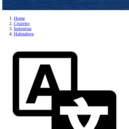
Home
Cruzeiro
Indonésia
Halmahera