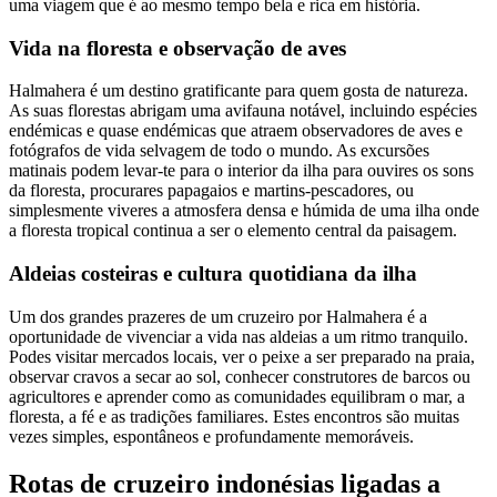
uma viagem que é ao mesmo tempo bela e rica em história.
Vida na floresta e observação de aves
Halmahera é um destino gratificante para quem gosta de natureza.
As suas florestas abrigam uma avifauna notável, incluindo espécies
endémicas e quase endémicas que atraem observadores de aves e
fotógrafos de vida selvagem de todo o mundo. As excursões
matinais podem levar-te para o interior da ilha para ouvires os sons
da floresta, procurares papagaios e martins-pescadores, ou
simplesmente viveres a atmosfera densa e húmida de uma ilha onde
a floresta tropical continua a ser o elemento central da paisagem.
Aldeias costeiras e cultura quotidiana da ilha
Um dos grandes prazeres de um cruzeiro por Halmahera é a
oportunidade de vivenciar a vida nas aldeias a um ritmo tranquilo.
Podes visitar mercados locais, ver o peixe a ser preparado na praia,
observar cravos a secar ao sol, conhecer construtores de barcos ou
agricultores e aprender como as comunidades equilibram o mar, a
floresta, a fé e as tradições familiares. Estes encontros são muitas
vezes simples, espontâneos e profundamente memoráveis.
Rotas de cruzeiro indonésias ligadas a