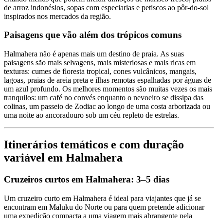
de arroz indonésios, sopas com especiarias e petiscos ao pôr-do-sol
inspirados nos mercados da região.
Paisagens que vão além dos trópicos comuns
Halmahera não é apenas mais um destino de praia. As suas
paisagens são mais selvagens, mais misteriosas e mais ricas em
texturas: cumes de floresta tropical, cones vulcânicos, mangais,
lagoas, praias de areia preta e ilhas remotas espalhadas por águas de
um azul profundo. Os melhores momentos são muitas vezes os mais
tranquilos: um café no convés enquanto o nevoeiro se dissipa das
colinas, um passeio de Zodiac ao longo de uma costa arborizada ou
uma noite ao ancoradouro sob um céu repleto de estrelas.
Itinerários temáticos e com duração
variável em Halmahera
Cruzeiros curtos em Halmahera: 3–5 dias
Um cruzeiro curto em Halmahera é ideal para viajantes que já se
encontram em Maluku do Norte ou para quem pretende adicionar
uma expedição compacta a uma viagem mais abrangente pela