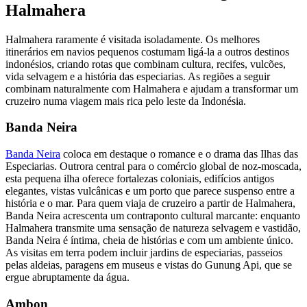
Halmahera
Halmahera raramente é visitada isoladamente. Os melhores
itinerários em navios pequenos costumam ligá-la a outros destinos
indonésios, criando rotas que combinam cultura, recifes, vulcões,
vida selvagem e a história das especiarias. As regiões a seguir
combinam naturalmente com Halmahera e ajudam a transformar um
cruzeiro numa viagem mais rica pelo leste da Indonésia.
Banda Neira
Banda Neira
coloca em destaque o romance e o drama das Ilhas das
Especiarias. Outrora central para o comércio global de noz-moscada,
esta pequena ilha oferece fortalezas coloniais, edifícios antigos
elegantes, vistas vulcânicas e um porto que parece suspenso entre a
história e o mar. Para quem viaja de cruzeiro a partir de Halmahera,
Banda Neira acrescenta um contraponto cultural marcante: enquanto
Halmahera transmite uma sensação de natureza selvagem e vastidão,
Banda Neira é íntima, cheia de histórias e com um ambiente único.
As visitas em terra podem incluir jardins de especiarias, passeios
pelas aldeias, paragens em museus e vistas do Gunung Api, que se
ergue abruptamente da água.
Ambon