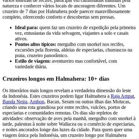
vários sistemas de recifes, participar em caminhadas matinais pela
natureza e conhecer vários locais de ancoragem diferentes. Um
cruzeiro de 7 dias por Halmahera pode parecer maravilhosamente
completo, oferecendo conforto e descobertas sem pressas.
Ideal para:
quem faz um cruzeiro de expedição pela primeira
vez, entusiastas da vida selvagem, viajantes a solo e casais
ativos.
Pontos altos típicos:
mergulho com snorkel nos recifes,
excursões pela floresta, aldeias de especiarias, churrascos na
praia, cruzeiro panorâmico.
Estilo de viagem:
aventureiro mas confortável, com
variedade diária.
Cruzeiros longos em Halmahera: 10+ dias
Os itinerários mais longos revelam a verdadeira dimensão do leste
da Indonésia. Estes cruzeiros podem ligar Halmahera a
Raja Ampat
,
Banda Neira
,
Ambon
, Bacan, Seram ou outras ilhas das Molucas,
criando uma rota grandiosa por entre recifes, vulcões, portos de
especiarias e comunidades remotas. Os dias são repletos de
atividades: observação de aves pela manhã, mergulho com snorkel à
tarde, palestras à noite sobre Wallacea ou o comércio de especiarias,
e noites ancorados longe das luzes da cidade. Para quem quer uma
viagem única pela Indonésia, um cruzeiro longo por Halmahera