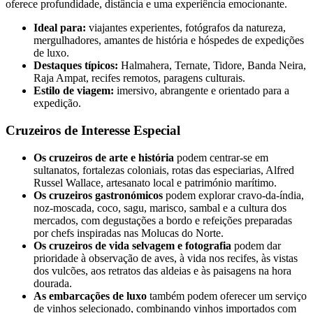
oferece profundidade, distância e uma experiência emocionante.
Ideal para:
viajantes experientes, fotógrafos da natureza,
mergulhadores, amantes de história e hóspedes de expedições
de luxo.
Destaques típicos:
Halmahera, Ternate, Tidore, Banda Neira,
Raja Ampat, recifes remotos, paragens culturais.
Estilo de viagem:
imersivo, abrangente e orientado para a
expedição.
Cruzeiros de Interesse Especial
Os cruzeiros de arte e história
podem centrar-se em
sultanatos, fortalezas coloniais, rotas das especiarias, Alfred
Russel Wallace, artesanato local e património marítimo.
Os cruzeiros gastronómicos
podem explorar cravo-da-índia,
noz-moscada, coco, sagu, marisco, sambal e a cultura dos
mercados, com degustações a bordo e refeições preparadas
por chefs inspiradas nas Molucas do Norte.
Os cruzeiros de vida selvagem e fotografia
podem dar
prioridade à observação de aves, à vida nos recifes, às vistas
dos vulcões, aos retratos das aldeias e às paisagens na hora
dourada.
As embarcações de luxo
também podem oferecer um serviço
de vinhos selecionado, combinando vinhos importados com