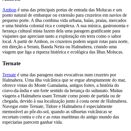
Ambon
é uma das principais portas de entrada das Molucas e um
ponto natural de embarque ou extensão para cruzeiros em navios de
pequeno porte. A ilha combina vida urbana, baías, praias, mercados
e uma história colonial rica e complexa. A sua música, gastronomia e
herança cultural mista fazem dela uma paragem gratificante para
viajantes que apreciam tanto a exploração em terra como o sabor
local. A partir de Ambon, os cruzeiros podem seguir rotas para norte,
em direção a Seram, Banda Neira ou Halmahera, criando uma
viagem que liga a riqueza histórica e ecológica das Ilhas Molucas.
Ternate
Ternate
é uma das paragens mais evocativas num cruzeiro por
Halmahera. Uma ilha vulcânica que se ergue abruptamente do mar,
oferece vistas do Monte Gamalama, antigos fortes, a história do
cravo-da-índia e um forte sentido da herança do sultanato. Muitas
viagens a Halmahera usam Ternate como ponto de partida ou de
chegada, devido à sua localização junto à costa oeste de Halmahera.
Navegar entre Ternate, Tidore e Halmahera é especialmente
memorável ao pôr-do-sol, quando as silhuetas vulcânicas se
recortam contra o céu e as rotas marítimas do antigo mundo das
especiarias parecem ganhar vida.