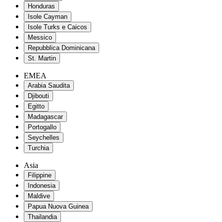
Honduras
Isole Cayman
Isole Turks e Caicos
Messico
Repubblica Dominicana
St. Martin
EMEA
Arabia Saudita
Djibouti
Egitto
Madagascar
Portogallo
Seychelles
Turchia
Asia
Filippine
Indonesia
Maldive
Papua Nuova Guinea
Thailandia