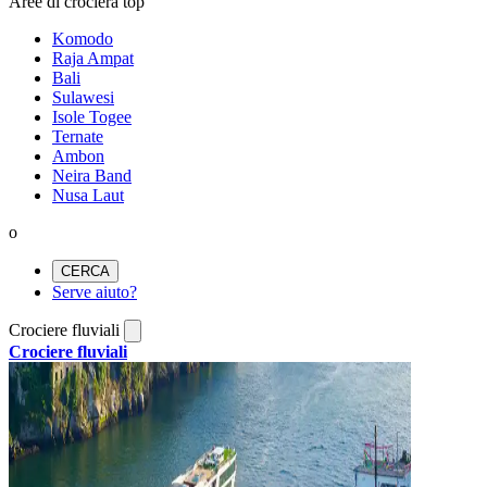
Aree di crociera top
Komodo
Raja Ampat
Bali
Sulawesi
Isole Togee
Ternate
Ambon
Neira Band
Nusa Laut
o
CERCA
Serve aiuto?
Crociere fluviali
Crociere fluviali