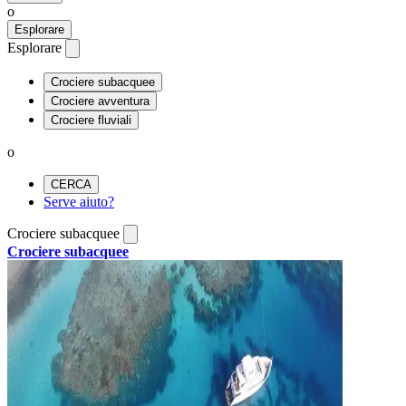
o
Esplorare
Esplorare
Crociere subacquee
Crociere avventura
Crociere fluviali
o
CERCA
Serve aiuto?
Crociere subacquee
Crociere subacquee