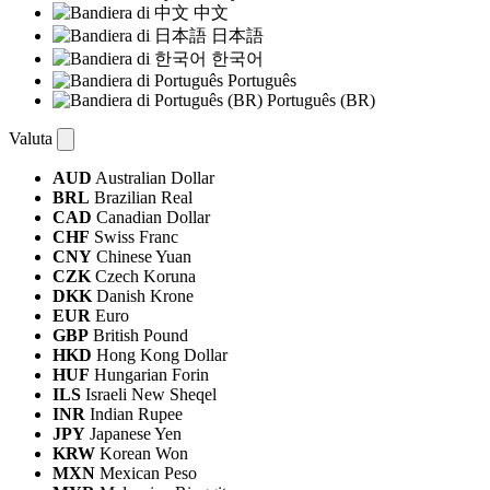
中文
日本語
한국어
Português
Português (BR)
Valuta
AUD
Australian Dollar
BRL
Brazilian Real
CAD
Canadian Dollar
CHF
Swiss Franc
CNY
Chinese Yuan
CZK
Czech Koruna
DKK
Danish Krone
EUR
Euro
GBP
British Pound
HKD
Hong Kong Dollar
HUF
Hungarian Forin
ILS
Israeli New Sheqel
INR
Indian Rupee
JPY
Japanese Yen
KRW
Korean Won
MXN
Mexican Peso