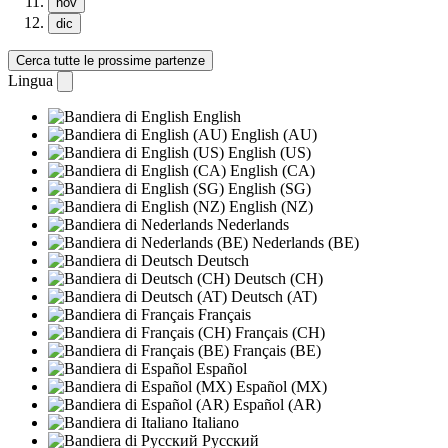
nov
dic
Cerca tutte le prossime partenze
Lingua
English
English (AU)
English (US)
English (CA)
English (SG)
English (NZ)
Nederlands
Nederlands (BE)
Deutsch
Deutsch (CH)
Deutsch (AT)
Français
Français (CH)
Français (BE)
Español
Español (MX)
Español (AR)
Italiano
Русский