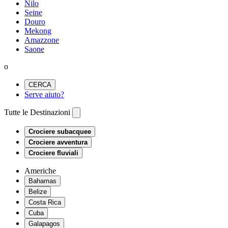
Nilo
Seine
Douro
Mekong
Amazzone
Saone
o
CERCA
Serve aiuto?
Tutte le Destinazioni
Crociere subacquee
Crociere avventura
Crociere fluviali
Americhe
Bahamas
Belize
Costa Rica
Cuba
Galapagos