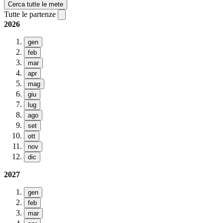
Cerca tutte le mete
Tutte le partenze
2026
gen
feb
mar
apr
mag
giu
lug
ago
set
ott
nov
dic
2027
gen
feb
mar