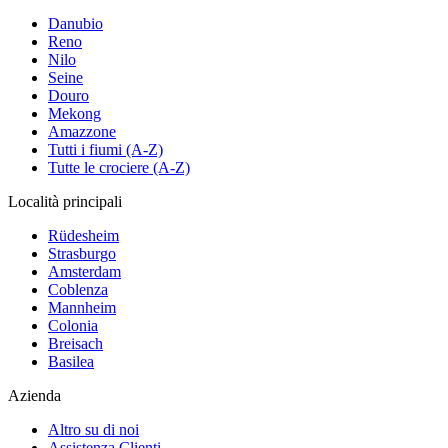
Danubio
Reno
Nilo
Seine
Douro
Mekong
Amazzone
Tutti i fiumi (A-Z)
Tutte le crociere (A-Z)
Località principali
Rüdesheim
Strasburgo
Amsterdam
Coblenza
Mannheim
Colonia
Breisach
Basilea
Azienda
Altro su di noi
Assistenza Clienti