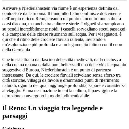
Arrivare a Niederlahnstein via fiume è un'esperienza definita dal
contrasto e dall'armonia. Il tranquillo Lahn confluisce dolcemente
nell'ampio e ricco Reno, creando un punto d'incontro non solo tra
corsi d'acqua, ma anche tra culture e storie. I vigneti si arrampicano
su pendii incredibilmente ripidi, i castelli sorvegliano stretti passaggi
e le campane delle chiese risuonano sull'acqua. Per i viaggiatori, è
qui che il ritmo delle crociere fluviali rallenta, invitando a
un'esplorazione più profonda e a un legame più intimo con il cuore
della Germania.
Che tu sia attratto dal fascino delle città medievali, dalla ricchezza
della cucina renana o dalla pura bellezza di una delle vie d'acqua più
suggestive d'Europa, Niederlahnstein è un punto di partenza
interessante. Da qui, le crociere fluviali scivolano senza sforzo tra
città storiche, villaggi da favola e drammatici punti di riferimento
naturali, ognuno dei quali aggiunge profondità, sapore e consistenza
al viaggio. È una destinazione in cui la cultura, il paesaggio e la
narrazione convergono in modo indimenticabile.
Il Reno: Un viaggio tra leggende e
paesaggi
Coblenza