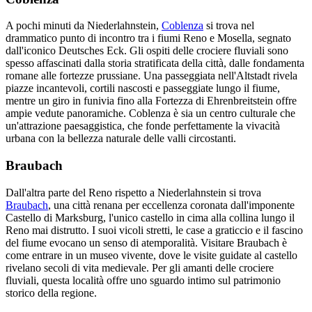
A pochi minuti da Niederlahnstein,
Coblenza
si trova nel
drammatico punto di incontro tra i fiumi Reno e Mosella, segnato
dall'iconico Deutsches Eck. Gli ospiti delle crociere fluviali sono
spesso affascinati dalla storia stratificata della città, dalle fondamenta
romane alle fortezze prussiane. Una passeggiata nell'Altstadt rivela
piazze incantevoli, cortili nascosti e passeggiate lungo il fiume,
mentre un giro in funivia fino alla Fortezza di Ehrenbreitstein offre
ampie vedute panoramiche. Coblenza è sia un centro culturale che
un'attrazione paesaggistica, che fonde perfettamente la vivacità
urbana con la bellezza naturale delle valli circostanti.
Braubach
Dall'altra parte del Reno rispetto a Niederlahnstein si trova
Braubach
, una città renana per eccellenza coronata dall'imponente
Castello di Marksburg, l'unico castello in cima alla collina lungo il
Reno mai distrutto. I suoi vicoli stretti, le case a graticcio e il fascino
del fiume evocano un senso di atemporalità. Visitare Braubach è
come entrare in un museo vivente, dove le visite guidate al castello
rivelano secoli di vita medievale. Per gli amanti delle crociere
fluviali, questa località offre uno sguardo intimo sul patrimonio
storico della regione.