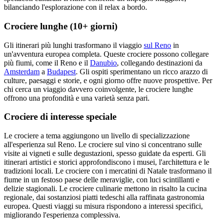
bilanciando l'esplorazione con il relax a bordo.
Crociere lunghe (10+ giorni)
Gli itinerari più lunghi trasformano il viaggio
sul Reno
in
un'avventura europea completa. Queste crociere possono collegare
più fiumi, come il Reno e il
Danubio
, collegando destinazioni da
Amsterdam
a
Budapest
. Gli ospiti sperimentano un ricco arazzo di
culture, paesaggi e storie, e ogni giorno offre nuove prospettive. Per
chi cerca un viaggio davvero coinvolgente, le crociere lunghe
offrono una profondità e una varietà senza pari.
Crociere di interesse speciale
Le crociere a tema aggiungono un livello di specializzazione
all'esperienza sul Reno. Le crociere sul vino si concentrano sulle
visite ai vigneti e sulle degustazioni, spesso guidate da esperti. Gli
itinerari artistici e storici approfondiscono i musei, l'architettura e le
tradizioni locali. Le crociere con i mercatini di Natale trasformano il
fiume in un festoso paese delle meraviglie, con luci scintillanti e
delizie stagionali. Le crociere culinarie mettono in risalto la cucina
regionale, dai sostanziosi piatti tedeschi alla raffinata gastronomia
europea. Questi viaggi su misura rispondono a interessi specifici,
migliorando l'esperienza complessiva.