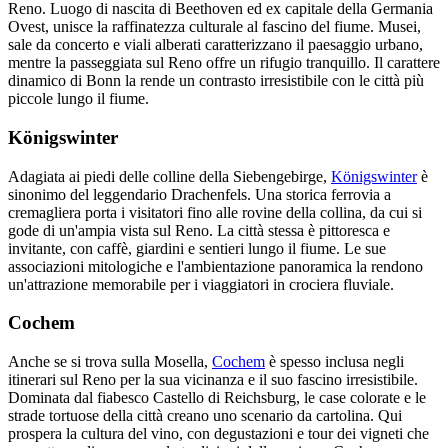
Reno. Luogo di nascita di Beethoven ed ex capitale della Germania
Ovest, unisce la raffinatezza culturale al fascino del fiume. Musei,
sale da concerto e viali alberati caratterizzano il paesaggio urbano,
mentre la passeggiata sul Reno offre un rifugio tranquillo. Il carattere
dinamico di Bonn la rende un contrasto irresistibile con le città più
piccole lungo il fiume.
Königswinter
Adagiata ai piedi delle colline della Siebengebirge,
Königswinter
è
sinonimo del leggendario Drachenfels. Una storica ferrovia a
cremagliera porta i visitatori fino alle rovine della collina, da cui si
gode di un'ampia vista sul Reno. La città stessa è pittoresca e
invitante, con caffè, giardini e sentieri lungo il fiume. Le sue
associazioni mitologiche e l'ambientazione panoramica la rendono
un'attrazione memorabile per i viaggiatori in crociera fluviale.
Cochem
Anche se si trova sulla Mosella,
Cochem
è spesso inclusa negli
itinerari sul Reno per la sua vicinanza e il suo fascino irresistibile.
Dominata dal fiabesco Castello di Reichsburg, le case colorate e le
strade tortuose della città creano uno scenario da cartolina. Qui
prospera la cultura del vino, con degustazioni e tour dei vigneti che