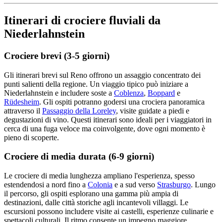
Itinerari di crociere fluviali da
Niederlahnstein
Crociere brevi (3-5 giorni)
Gli itinerari brevi sul Reno offrono un assaggio concentrato dei
punti salienti della regione. Un viaggio tipico può iniziare a
Niederlahnstein e includere soste a
Coblenza
,
Boppard
e
Rüdesheim
. Gli ospiti potranno godersi una crociera panoramica
attraverso il
Passaggio della Loreley
, visite guidate a piedi e
degustazioni di vino. Questi itinerari sono ideali per i viaggiatori in
cerca di una fuga veloce ma coinvolgente, dove ogni momento è
pieno di scoperte.
Crociere di media durata (6-9 giorni)
Le crociere di media lunghezza ampliano l'esperienza, spesso
estendendosi a nord fino a
Colonia
e a sud verso
Strasburgo
. Lungo
il percorso, gli ospiti esplorano una gamma più ampia di
destinazioni, dalle città storiche agli incantevoli villaggi. Le
escursioni possono includere visite ai castelli, esperienze culinarie e
spettacoli culturali. Il ritmo consente un impegno maggiore,