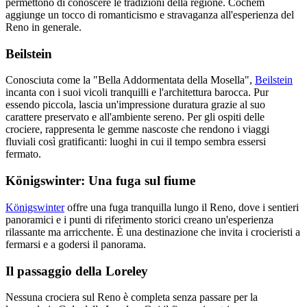
permettono di conoscere le tradizioni della regione. Cochem
aggiunge un tocco di romanticismo e stravaganza all'esperienza del
Reno in generale.
Beilstein
Conosciuta come la "Bella Addormentata della Mosella",
Beilstein
incanta con i suoi vicoli tranquilli e l'architettura barocca. Pur
essendo piccola, lascia un'impressione duratura grazie al suo
carattere preservato e all'ambiente sereno. Per gli ospiti delle
crociere, rappresenta le gemme nascoste che rendono i viaggi
fluviali così gratificanti: luoghi in cui il tempo sembra essersi
fermato.
Königswinter: Una fuga sul fiume
Königswinter
offre una fuga tranquilla lungo il Reno, dove i sentieri
panoramici e i punti di riferimento storici creano un'esperienza
rilassante ma arricchente. È una destinazione che invita i crocieristi a
fermarsi e a godersi il panorama.
Il passaggio della Loreley
Nessuna crociera sul Reno è completa senza passare per la