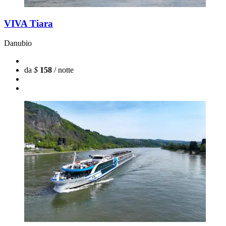
VIVA Tiara
Danubio
da
$
158
/ notte