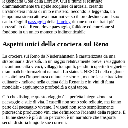
leggendaria Gola della Loreley. Qui il fiume si restringe
drammaticamente tra ripide scogliere di ardesia, creando
un'atmosfera intrisa di mito e mistero. Secondo la leggenda, un
tempo una sirena attirava i marinai verso il loro destino con il suo
canto. Oggi il
passaggio
della
Loreley
rimane uno dei tratti più
mozzafiato del Reno, dove paesaggio, folklore ed emozione si
fondono in un unico momento indimenticabile.
Aspetti unici della crociera sul Reno
La crociera sul Reno da Niederlahnstein è caratterizzata da una
straordinaria diversità. In un raggio relativamente breve, i viaggiatori
incontrano città vivaci, villaggi tranquilli, pendii ricoperti di vigneti e
drammatiche formazioni naturali. Lo status UNESCO della regione
ne sottolinea l'importanza culturale e storica, mentre le sue tradizioni
culinarie - radicate nella cucina della Renania e in vini di fama
mondiale - aggiungono profondità a ogni tappa.
Ciò che distingue questo viaggio è la perfetta integrazione tra
paesaggio e stile di vita. I castelli non sono solo reliquie, ma fanno
parte del paesaggio vivente. I vigneti non sono semplicemente
pittoreschi: producono vini che definiscono l'identità della regione. E
il fiume stesso è più di un percorso: è un narratore che trasporta
secoli di storia lungo le sue correnti.