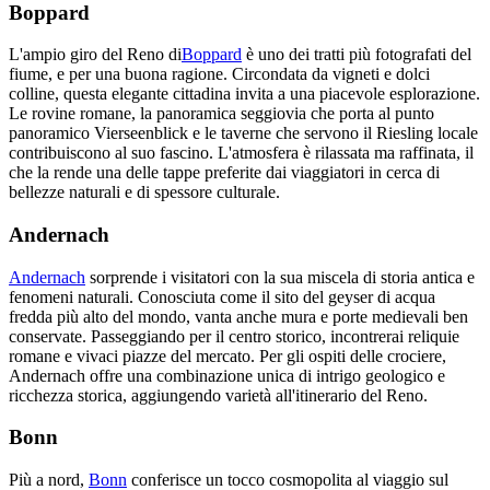
Boppard
L'ampio giro del Reno di
Boppard
è uno dei tratti più fotografati del
fiume, e per una buona ragione. Circondata da vigneti e dolci
colline, questa elegante cittadina invita a una piacevole esplorazione.
Le rovine romane, la panoramica seggiovia che porta al punto
panoramico Vierseenblick e le taverne che servono il Riesling locale
contribuiscono al suo fascino. L'atmosfera è rilassata ma raffinata, il
che la rende una delle tappe preferite dai viaggiatori in cerca di
bellezze naturali e di spessore culturale.
Andernach
Andernach
sorprende i visitatori con la sua miscela di storia antica e
fenomeni naturali. Conosciuta come il sito del geyser di acqua
fredda più alto del mondo, vanta anche mura e porte medievali ben
conservate. Passeggiando per il centro storico, incontrerai reliquie
romane e vivaci piazze del mercato. Per gli ospiti delle crociere,
Andernach offre una combinazione unica di intrigo geologico e
ricchezza storica, aggiungendo varietà all'itinerario del Reno.
Bonn
Più a nord,
Bonn
conferisce un tocco cosmopolita al viaggio sul