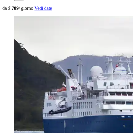
da
$
789
/ giorno
Vedi date