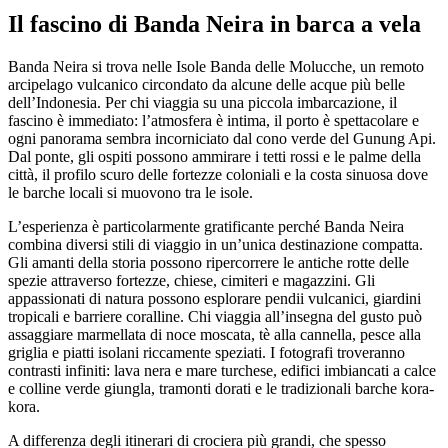
Il fascino di Banda Neira in barca a vela
Banda Neira si trova nelle Isole Banda delle Molucche, un remoto
arcipelago vulcanico circondato da alcune delle acque più belle
dell’Indonesia. Per chi viaggia su una piccola imbarcazione, il
fascino è immediato: l’atmosfera è intima, il porto è spettacolare e
ogni panorama sembra incorniciato dal cono verde del Gunung Api.
Dal ponte, gli ospiti possono ammirare i tetti rossi e le palme della
città, il profilo scuro delle fortezze coloniali e la costa sinuosa dove
le barche locali si muovono tra le isole.
L’esperienza è particolarmente gratificante perché Banda Neira
combina diversi stili di viaggio in un’unica destinazione compatta.
Gli amanti della storia possono ripercorrere le antiche rotte delle
spezie attraverso fortezze, chiese, cimiteri e magazzini. Gli
appassionati di natura possono esplorare pendii vulcanici, giardini
tropicali e barriere coralline. Chi viaggia all’insegna del gusto può
assaggiare marmellata di noce moscata, tè alla cannella, pesce alla
griglia e piatti isolani riccamente speziati. I fotografi troveranno
contrasti infiniti: lava nera e mare turchese, edifici imbiancati a calce
e colline verde giungla, tramonti dorati e le tradizionali barche kora-
kora.
A differenza degli itinerari di crociera più grandi, che spesso