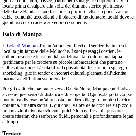
giornata nuotando, passeggiando per i villaggi o scoprendo la vita
locale prima di salpare alla volta del dramma storico più intenso
delle Isole Banda. Il suo fascino sta proprio nella semplicità: acque
calde, comunità accoglienti e il piacere di raggiungere luoghi dove le
grandi navi da crociera si vedono raramente.
Isola di Manipa
L’isola di Manipa
offre un’atmosfera fuori dai sentieri battuti tra le
località più famose delle Molucche. I suoi paesaggi costieri, le
colline boscose e le comunità tradizionali la rendono una tappa
gratificante per le crociere su piccole imbarcazioni che puntano
sull’esplorazione. L’isola offre la possibilità di sbarchi in spiaggia,
snorkeling, gite in tender e incontri culturali plasmati dall’identità
marinara dell’Indonesia orientale.
Per gli ospiti che navigano verso Banda Neira, Manipa contribuisce
a creare quel senso di distanza e di scoperta. Ogni isola porta con sé
una trama diversa: un’altra costa, un altro villaggio, un’altra barriera
corallina, un’altra storia. È qui che il valore delle crociere su piccole
imbarcazioni diventa evidente, poiché le navi flessibili possono
creare itinerari che sembrano fluidi, personali e profondamente legati
al luogo.
Ternate