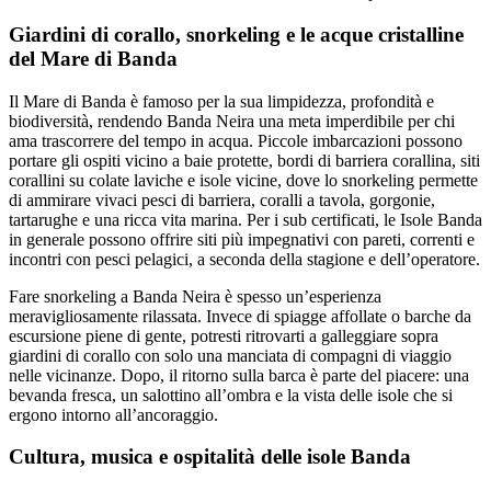
Giardini di corallo, snorkeling e le acque cristalline
del Mare di Banda
Il Mare di Banda è famoso per la sua limpidezza, profondità e
biodiversità, rendendo Banda Neira una meta imperdibile per chi
ama trascorrere del tempo in acqua. Piccole imbarcazioni possono
portare gli ospiti vicino a baie protette, bordi di barriera corallina, siti
corallini su colate laviche e isole vicine, dove lo snorkeling permette
di ammirare vivaci pesci di barriera, coralli a tavola, gorgonie,
tartarughe e una ricca vita marina. Per i sub certificati, le Isole Banda
in generale possono offrire siti più impegnativi con pareti, correnti e
incontri con pesci pelagici, a seconda della stagione e dell’operatore.
Fare snorkeling a Banda Neira è spesso un’esperienza
meravigliosamente rilassata. Invece di spiagge affollate o barche da
escursione piene di gente, potresti ritrovarti a galleggiare sopra
giardini di corallo con solo una manciata di compagni di viaggio
nelle vicinanze. Dopo, il ritorno sulla barca è parte del piacere: una
bevanda fresca, un salottino all’ombra e la vista delle isole che si
ergono intorno all’ancoraggio.
Cultura, musica e ospitalità delle isole Banda