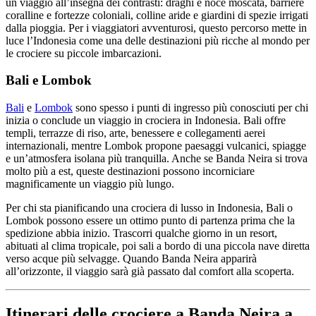
un viaggio all’insegna dei contrasti: draghi e noce moscata, barriere
coralline e fortezze coloniali, colline aride e giardini di spezie irrigati
dalla pioggia. Per i viaggiatori avventurosi, questo percorso mette in
luce l’Indonesia come una delle destinazioni più ricche al mondo per
le crociere su piccole imbarcazioni.
Bali e Lombok
Bali
e
Lombok
sono spesso i punti di ingresso più conosciuti per chi
inizia o conclude un viaggio in crociera in Indonesia. Bali offre
templi, terrazze di riso, arte, benessere e collegamenti aerei
internazionali, mentre Lombok propone paesaggi vulcanici, spiagge
e un’atmosfera isolana più tranquilla. Anche se Banda Neira si trova
molto più a est, queste destinazioni possono incorniciare
magnificamente un viaggio più lungo.
Per chi sta pianificando una crociera di lusso in Indonesia, Bali o
Lombok possono essere un ottimo punto di partenza prima che la
spedizione abbia inizio. Trascorri qualche giorno in un resort,
abituati al clima tropicale, poi sali a bordo di una piccola nave diretta
verso acque più selvagge. Quando Banda Neira apparirà
all’orizzonte, il viaggio sarà già passato dal comfort alla scoperta.
Itinerari delle crociere a Banda Neira a