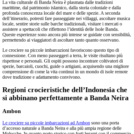
La vita culturale di Banda Neira è plasmata dalle tradizioni
marittime, dal patrimonio islamico, dalla storia coloniale e dalla
profonda conoscenza locale del mare e delle spezie. A seconda
dell’itinerario, potresti fare passeggiate nei villaggi, ascoltare musica
locale, sentire storie sulle barche tradizionali, visitare i mercati o
assistere a spettacoli che riflettono l’identità delle Isole Banda.
Queste esperienze sono ancora più intense se guidate con sensibilità,
permettendo ai viaggiatori di ascoltare tanto quanto osservano.
Le crociere su piccole imbarcazioni favoriscono questo tipo di
connessione. Con meno passeggeri a terra, le visite risultano più
rispettose e personali. Gli ospiti possono incontrare coltivatori di
spezie, barcaioli, cuochi, guide o artigiani, acquisendo una migliore
comprensione di come la vita continui in un mondo di isole remote
dove tradizione e adattamento convivono.
Regioni crocieristiche dell’Indonesia che
si abbinano perfettamente a Banda Neira
Ambon
Le crociere su piccole imbarcazioni ad Ambon
sono una porta
d’accesso naturale a Banda Neira e alla più ampia regione delle
Molucche. In quanto porto storico con forti legami con il commercio