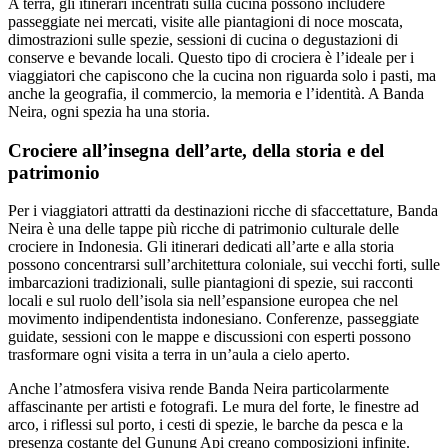
A terra, gli itinerari incentrati sulla cucina possono includere
passeggiate nei mercati, visite alle piantagioni di noce moscata,
dimostrazioni sulle spezie, sessioni di cucina o degustazioni di
conserve e bevande locali. Questo tipo di crociera è l’ideale per i
viaggiatori che capiscono che la cucina non riguarda solo i pasti, ma
anche la geografia, il commercio, la memoria e l’identità. A Banda
Neira, ogni spezia ha una storia.
Crociere all’insegna dell’arte, della storia e del
patrimonio
Per i viaggiatori attratti da destinazioni ricche di sfaccettature, Banda
Neira è una delle tappe più ricche di patrimonio culturale delle
crociere in Indonesia. Gli itinerari dedicati all’arte e alla storia
possono concentrarsi sull’architettura coloniale, sui vecchi forti, sulle
imbarcazioni tradizionali, sulle piantagioni di spezie, sui racconti
locali e sul ruolo dell’isola sia nell’espansione europea che nel
movimento indipendentista indonesiano. Conferenze, passeggiate
guidate, sessioni con le mappe e discussioni con esperti possono
trasformare ogni visita a terra in un’aula a cielo aperto.
Anche l’atmosfera visiva rende Banda Neira particolarmente
affascinante per artisti e fotografi. Le mura del forte, le finestre ad
arco, i riflessi sul porto, i cesti di spezie, le barche da pesca e la
presenza costante del Gunung Api creano composizioni infinite.