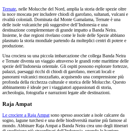
Ternate
, nelle Molucche del Nord, amplia la storia delle spezie oltre
la noce moscata per includere chiodi di garofano, sultanati, vulcani e
rivalità coloniali. Dominata dal Monte Gamalama, Ternate è una
delle isole vulcaniche più suggestive dell’Indonesia e una
destinazione complementare di grande impatto a Banda Neira.
Insieme, le due regioni rivelano come le Isole delle Spezie abbiano
plasmato la storia mondiale partendo da molteplici centri di potere e
produzione.
Una crociera su una piccola imbarcazione che collega Banda Neira
e Ternate diventa un viaggio attraverso le grandi rotte marittime delle
spezie dell’Indonesia orientale. Gli ospiti possono esplorare fortezze,
palazzi, paesaggi ricchi di chiodi di garofano, mercati locali e
panorami vulcanici mozzafiato, acquisendo una comprensione più
profonda della ricchezza culturale e storica delle Molucche. Questo
abbinamento è ideale per i viaggiatori appassionati di storia,
archeologia, fotografia e narrazioni legate alle destinazioni.
Raja Ampat
Le crociere a Raja Ampat
sono spesso associate a isole calcaree da
sogno, lagune turchesi e una delle biodiversità marine più famose al
mondo. Abbinare Raja Ampat a Banda Neira crea uno degli itinerari
di spedizione più straordinari dell’Indonesia, unendo le barriere