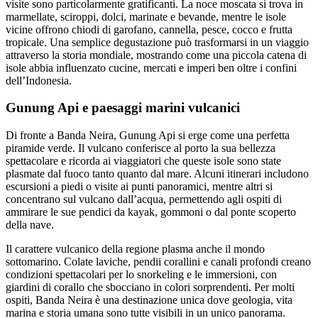
visite sono particolarmente gratificanti. La noce moscata si trova in
marmellate, sciroppi, dolci, marinate e bevande, mentre le isole
vicine offrono chiodi di garofano, cannella, pesce, cocco e frutta
tropicale. Una semplice degustazione può trasformarsi in un viaggio
attraverso la storia mondiale, mostrando come una piccola catena di
isole abbia influenzato cucine, mercati e imperi ben oltre i confini
dell’Indonesia.
Gunung Api e paesaggi marini vulcanici
Di fronte a Banda Neira, Gunung Api si erge come una perfetta
piramide verde. Il vulcano conferisce al porto la sua bellezza
spettacolare e ricorda ai viaggiatori che queste isole sono state
plasmate dal fuoco tanto quanto dal mare. Alcuni itinerari includono
escursioni a piedi o visite ai punti panoramici, mentre altri si
concentrano sul vulcano dall’acqua, permettendo agli ospiti di
ammirare le sue pendici da kayak, gommoni o dal ponte scoperto
della nave.
Il carattere vulcanico della regione plasma anche il mondo
sottomarino. Colate laviche, pendii corallini e canali profondi creano
condizioni spettacolari per lo snorkeling e le immersioni, con
giardini di corallo che sbocciano in colori sorprendenti. Per molti
ospiti, Banda Neira è una destinazione unica dove geologia, vita
marina e storia umana sono tutte visibili in un unico panorama.