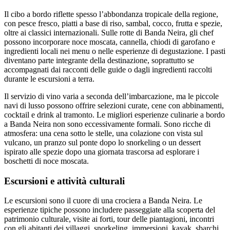
Il cibo a bordo riflette spesso l’abbondanza tropicale della regione,
con pesce fresco, piatti a base di riso, sambal, cocco, frutta e spezie,
oltre ai classici internazionali. Sulle rotte di Banda Neira, gli chef
possono incorporare noce moscata, cannella, chiodi di garofano e
ingredienti locali nei menu o nelle esperienze di degustazione. I pasti
diventano parte integrante della destinazione, soprattutto se
accompagnati dai racconti delle guide o dagli ingredienti raccolti
durante le escursioni a terra.
Il servizio di vino varia a seconda dell’imbarcazione, ma le piccole
navi di lusso possono offrire selezioni curate, cene con abbinamenti,
cocktail e drink al tramonto. Le migliori esperienze culinarie a bordo
a Banda Neira non sono eccessivamente formali. Sono ricche di
atmosfera: una cena sotto le stelle, una colazione con vista sul
vulcano, un pranzo sul ponte dopo lo snorkeling o un dessert
ispirato alle spezie dopo una giornata trascorsa ad esplorare i
boschetti di noce moscata.
Escursioni e attività culturali
Le escursioni sono il cuore di una crociera a Banda Neira. Le
esperienze tipiche possono includere passeggiate alla scoperta del
patrimonio culturale, visite ai forti, tour delle piantagioni, incontri
con gli abitanti dei villaggi, snorkeling, immersioni, kayak, sbarchi