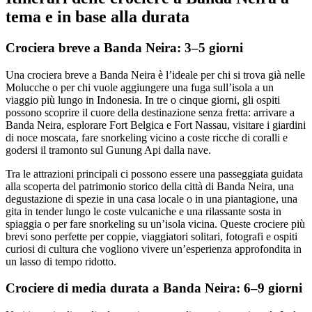
tema e in base alla durata
Crociera breve a Banda Neira: 3–5 giorni
Una crociera breve a Banda Neira è l’ideale per chi si trova già nelle
Molucche o per chi vuole aggiungere una fuga sull’isola a un
viaggio più lungo in Indonesia. In tre o cinque giorni, gli ospiti
possono scoprire il cuore della destinazione senza fretta: arrivare a
Banda Neira, esplorare Fort Belgica e Fort Nassau, visitare i giardini
di noce moscata, fare snorkeling vicino a coste ricche di coralli e
godersi il tramonto sul Gunung Api dalla nave.
Tra le attrazioni principali ci possono essere una passeggiata guidata
alla scoperta del patrimonio storico della città di Banda Neira, una
degustazione di spezie in una casa locale o in una piantagione, una
gita in tender lungo le coste vulcaniche e una rilassante sosta in
spiaggia o per fare snorkeling su un’isola vicina. Queste crociere più
brevi sono perfette per coppie, viaggiatori solitari, fotografi e ospiti
curiosi di cultura che vogliono vivere un’esperienza approfondita in
un lasso di tempo ridotto.
Crociere di media durata a Banda Neira: 6–9 giorni