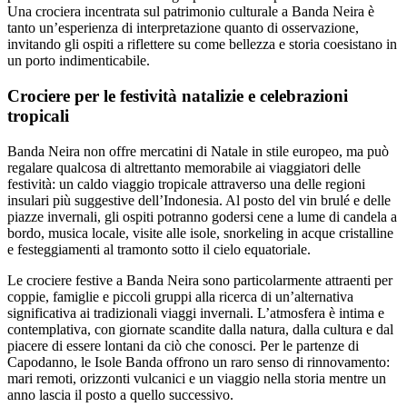
Una crociera incentrata sul patrimonio culturale a Banda Neira è
tanto un’esperienza di interpretazione quanto di osservazione,
invitando gli ospiti a riflettere su come bellezza e storia coesistano in
un porto indimenticabile.
Crociere per le festività natalizie e celebrazioni
tropicali
Banda Neira non offre mercatini di Natale in stile europeo, ma può
regalare qualcosa di altrettanto memorabile ai viaggiatori delle
festività: un caldo viaggio tropicale attraverso una delle regioni
insulari più suggestive dell’Indonesia. Al posto del vin brulé e delle
piazze invernali, gli ospiti potranno godersi cene a lume di candela a
bordo, musica locale, visite alle isole, snorkeling in acque cristalline
e festeggiamenti al tramonto sotto il cielo equatoriale.
Le crociere festive a Banda Neira sono particolarmente attraenti per
coppie, famiglie e piccoli gruppi alla ricerca di un’alternativa
significativa ai tradizionali viaggi invernali. L’atmosfera è intima e
contemplativa, con giornate scandite dalla natura, dalla cultura e dal
piacere di essere lontani da ciò che conosci. Per le partenze di
Capodanno, le Isole Banda offrono un raro senso di rinnovamento:
mari remoti, orizzonti vulcanici e un viaggio nella storia mentre un
anno lascia il posto a quello successivo.