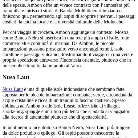
delle spezie, Ambon offre un vivace contrasto con l’atmosfera più
tranquilla e intrisa di storia di Banda. Molti itinerari iniziano o
finiscono qui, permettendo agli ospiti di scoprire i mercati, i paesaggi
costieri, la cucina locale e la diversità culturale delle Molucche.
Per chi viaggia in crociera, Ambon aggiunge un contesto. Mostra
come Banda Neira si inserisca in una rete più ampia di isole, rotte
commerciali e comunità di marinai. Da Ambon, le piccole
imbarcazioni possono proseguire verso ancoraggi remoti, isole
coralline e paesaggi vulcanici, trasformando il viaggio in una vera e
propria spedizione attraverso l’Indonesia orientale, piuttosto che in
un semplice tragitto da un punto all’altro.
Nusa Laut
Nusa Laut
è una di quelle isole indonesiane che sembrano fatte
apposta per le piccole imbarcazioni: compatta, verde, circondata da
acque cristalline e ricca di un tranquillo fascino costiero. Spesso
abbinata ad Ambon o alle Isole Lease, offre visite ai villaggi,
snorkeling, spiagge e un ritmo più lento che si adatta ai viaggiatori
alla ricerca di autenticità piuttosto che di spettacolarità.
In un itinerario incentrato su Banda Neira, Nusa Laut può fungere
da dolce preludio o epilogo. Gli ospiti possono trascorrere la