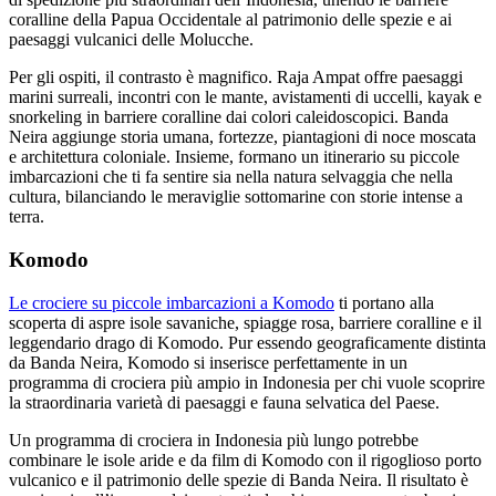
coralline della Papua Occidentale al patrimonio delle spezie e ai
paesaggi vulcanici delle Molucche.
Per gli ospiti, il contrasto è magnifico. Raja Ampat offre paesaggi
marini surreali, incontri con le mante, avistamenti di uccelli, kayak e
snorkeling in barriere coralline dai colori caleidoscopici. Banda
Neira aggiunge storia umana, fortezze, piantagioni di noce moscata
e architettura coloniale. Insieme, formano un itinerario su piccole
imbarcazioni che ti fa sentire sia nella natura selvaggia che nella
cultura, bilanciando le meraviglie sottomarine con storie intense a
terra.
Komodo
Le crociere su piccole imbarcazioni a Komodo
ti portano alla
scoperta di aspre isole savaniche, spiagge rosa, barriere coralline e il
leggendario drago di Komodo. Pur essendo geograficamente distinta
da Banda Neira, Komodo si inserisce perfettamente in un
programma di crociera più ampio in Indonesia per chi vuole scoprire
la straordinaria varietà di paesaggi e fauna selvatica del Paese.
Un programma di crociera in Indonesia più lungo potrebbe
combinare le isole aride e da film di Komodo con il rigoglioso porto
vulcanico e il patrimonio delle spezie di Banda Neira. Il risultato è