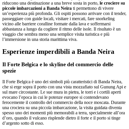
riducono una destinazione a una breve sosta in porto,
le crociere su
piccole imbarcazioni a Banda Neira
ti permettono di vivere
un’esperienza più profonda. Gli ospiti possono arrivare con il tender,
passeggiare con guide locali, visitare i mercati, fare snorkeling
vicino alle barriere coralline formate dalla lava e soffermarsi
abbastanza a lungo da cogliere il ritmo delle isole. Il risultato è un
viaggio che sembra meno una semplice visita turistica e più
l’immersione in una storia marittima viva.
Esperienze imperdibili a Banda Neira
Il Forte Belgica e lo skyline del commercio delle
spezie
Il Forte Belgica è uno dei simboli più caratteristici di Banda Neira,
che si erge sopra il porto con una vista mozzafiato sul Gunung Api e
sul mare circostante. Le sue mura in pietra, le torri e i cortili aperti
evocano l’epoca in cui le potenze europee si contendevano
ferocemente il controllo del commercio della noce moscata. Durante
una crociera su una piccola imbarcazione, la visita guidata diventa
spesso uno dei momenti più memorabili a terra, specialmente all’ora
d’oro, quando il vulcano risplende dietro il forte e il porto si tinge
d’argento sotto di esso.