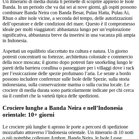
Un itinerario di media durata ti permette di scoprire appieno le Isole
Banda. In un periodo che va dai sei ai nove giorni, gli ospiti possono
combinare Banda Neira con Banda Besar, Pulau Hatta, Pulau Ai,
Rhun o altre isole vicine, a seconda del tempo, delle autorizzazioni
dell’operatore e delle condizioni del mare. Questo è il compromesso
ideale per molti viaggiatori: abbastanza lungo per un’esplorazione
significativa, abbastanza breve da inserirsi in una vacanza più ampia
in Indonesia.
Aspettati un equilibrio sfaccettato tra cultura e natura. Un giorno
potresti concentrarti su fortezze, architettura coloniale e commercio
della noce moscata; il giorno dopo potresti fare snorkeling lungo le
pareti della barriera corallina o passeggiare per i villaggi dove i rack
per l’essiccazione delle spezie profumano l’aria. Le serate a bordo
possono includere conferenze sulle Isole delle Spezie, sulla storia
indonesiana, sulla conservazione marina o sulla cucina locale. Le
crociere di media durata sono particolarmente indicate per chi cerca
sia il comfort che la varietà tipica delle spedizioni.
Crociere lunghe a Banda Neira e nell’Indonesia
orientale: 10+ giorni
Le crociere più lunghe ti aprono le porte a percorsi di spedizione
mozzafiato attraverso l’Indonesia orientale. Un itinerario di 10 notti
o più potrebbe collegare Ambon, Banda Neira, le Isole Lease,