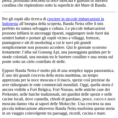
pietra, profumati boschetti di noce moscata e giardini di barriera
corallina che risplendono sotto la superficie del Mare di Banda.
Per gli ospiti alla ricerca di
crociere in piccole imbarcazioni in
Indonesia
all’insegna della scoperta, Banda Neira offre il mix
perfetto tra natura selvaggia e cultura. Le piccole imbarcazioni
possono infilarsi in ancoraggi riparati, raggiungere isole fuori dai
sentieri battuti e portare gli ospiti vicino a villaggi, fortezze,
piantagioni e siti di snorkeling a cui le navi più grandi
semplicemente non possono accedere. Qui le giornate scorrono
lentamente: l’alba sul Gunung Api, una passeggiata guidata per le
strade coloniali, una nuotata tra le barriere coralline e una serata sul
ponte sotto un cielo costellato di stelle.
Eppure Banda Neira è molto più di una semplice tappa panoramica.
È uno dei grandi crocevia della storia marittima, un tempo
apprezzata per la noce moscata e il macis, spezie così preziose da
aver ridisegnato le rotte commerciali mondiali. Oggi, quella storia è
ancora visibile a Fort Belgica, Fort Nassau, nelle antiche case dei
Perkenier, nelle barche tradizionali, nei giardini delle spezie e nelle
cucine locali, dove cannella, chiodi di garofano, pesce, cocco e noce
moscata danno vita ai sapori delle Molucche. Una crociera su una
piccola imbarcazione attraverso Banda Neira trasforma questa storia
in un viaggio coinvolgente tra paesaggi, ricordi, cucina e mare.