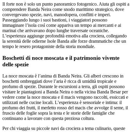
Il forte non è solo un punto panoramico fotogenico. Aiuta gli ospiti a
comprendere Banda Neira come snodo marittimo strategico, dove
convergevano spezie, navi, manodopera, conflitti e imperi.
Passeggiando lungo i suoi bastioni, i viaggiatori possono
immaginare l’isola così come appariva un tempo ai mercanti e ai
marinai che arrivavano dopo lunghe traversate oceaniche.
L’esperienza aggiunge profondità emotiva alla crociera, collegando
la serenità delle odierne Isole Banda alle forze drammatiche che un
tempo le resero protagoniste della storia mondiale.
Boschetti di noce moscata e il patrimonio vivente
delle spezie
La noce moscata è l’anima di Banda Neira. Gli alberi crescono in
boschetti ombreggiati dove l’aria è ricca di umidità tropicale e
profumo di spezie. Durante le escursioni a terra, gli ospiti possono
visitare le piantagioni a Banda Neira o nella vicina Banda Besar per
vedere come la noce moscata e il macis vengono raccolti, essiccati e
utilizzati nelle cucine locali. L’esperienza è sensoriale e intima: il
profumo dei frutti, il merletto rosso del macis che avvolge il seme, il
fruscio delle foglie sopra la testa e le storie delle famiglie che
continuano a lavorare con questa preziosa coltura.
Per chi viaggia su piccole navi da crociera a tema culinario, queste