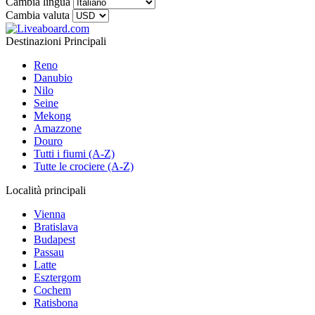
Cambia lingua
Cambia valuta
Destinazioni Principali
Reno
Danubio
Nilo
Seine
Mekong
Amazzone
Douro
Tutti i fiumi (A-Z)
Tutte le crociere (A-Z)
Località principali
Vienna
Bratislava
Budapest
Passau
Latte
Esztergom
Cochem
Ratisbona