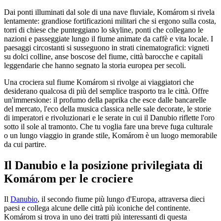
Dai ponti illuminati dal sole di una nave fluviale, Komárom si rivela
lentamente: grandiose fortificazioni militari che si ergono sulla costa,
torri di chiese che punteggiano lo skyline, ponti che collegano le
nazioni e passeggiate lungo il fiume animate da caffè e vita locale. I
paesaggi circostanti si susseguono in strati cinematografici: vigneti
su dolci colline, anse boscose del fiume, città barocche e capitali
leggendarie che hanno segnato la storia europea per secoli.
Una crociera sul fiume Komárom si rivolge ai viaggiatori che
desiderano qualcosa di più del semplice trasporto tra le città. Offre
un'immersione: il profumo della paprika che esce dalle bancarelle
del mercato, l'eco della musica classica nelle sale decorate, le storie
di imperatori e rivoluzionari e le serate in cui il Danubio riflette l'oro
sotto il sole al tramonto. Che tu voglia fare una breve fuga culturale
o un lungo viaggio in grande stile, Komárom è un luogo memorabile
da cui partire.
Il Danubio e la posizione privilegiata di
Komárom per le crociere
Il
Danubio
, il secondo fiume più lungo d'Europa, attraversa dieci
paesi e collega alcune delle città più iconiche del continente.
Komárom si trova in uno dei tratti più interessanti di questa