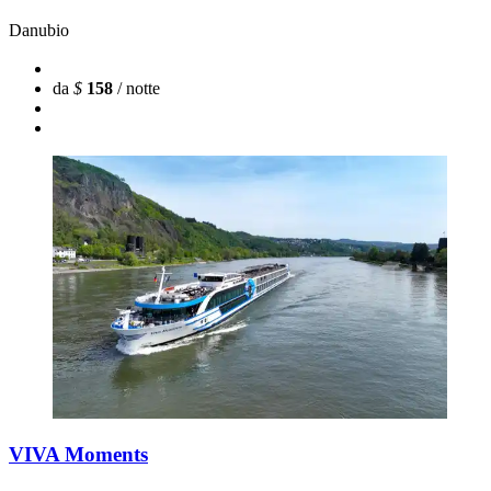
Danubio
da
$
158
/ notte
VIVA Moments