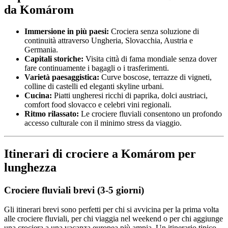
da Komárom
Immersione in più paesi:
Crociera senza soluzione di
continuità attraverso Ungheria, Slovacchia, Austria e
Germania.
Capitali storiche:
Visita città di fama mondiale senza dover
fare continuamente i bagagli o i trasferimenti.
Varietà paesaggistica:
Curve boscose, terrazze di vigneti,
colline di castelli ed eleganti skyline urbani.
Cucina:
Piatti ungheresi ricchi di paprika, dolci austriaci,
comfort food slovacco e celebri vini regionali.
Ritmo rilassato:
Le crociere fluviali consentono un profondo
accesso culturale con il minimo stress da viaggio.
Itinerari di crociere a Komárom per
lunghezza
Crociere fluviali brevi (3-5 giorni)
Gli itinerari brevi sono perfetti per chi si avvicina per la prima volta
alle crociere fluviali, per chi viaggia nel weekend o per chi aggiunge
una crociera a una vacanza europea più ampia. Un itinerario tipico