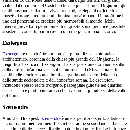
Parlamento, dal Ponte delle Catene, dai bagni termali, dai grandi
viali e dal quartiere del Castello che si erge sul fiume. Di giorno, gli
ospiti possono esplorare i vivaci mercati, le eleganti caffetterie e i
musei; di notte, i monumenti illuminati trasformano il lungofiume in
uno dei panorami da crociera più memorabili al mondo. Molti
itinerari prevedono pernottamenti in questa zona, per cui è possibile
assistere a concerti, bar in rovina o immergersi in bagni storici.
Esztergom
Esztergom
è una città importante dal punto di vista spirituale e
architettonico, coronata dalla chiesa più grande dell'Ungheria, la
magnifica Basilica di Esztergom. La sua posizione dominante sulla
collina offre un'ampia vista sul Danubio e sulla Slovacchia. Gli
ospiti delle crociere sono attratti dal patrimonio sacro della città,
dalle strade acciottolate e dall'atmosfera serena. Le escursioni
includono spesso recite d'organo, passeggiate guidate nei quartieri
ecclesiastici e punti panoramici che rivelano la grandezza della valle
del fiume.
Szentendre
A nord di Budapest,
Szentendre
è amata per il suo spirito artistico e
il suo fascino mediterraneo. Le strette stradine si snodano su facciate
pastello, gallerie, negozi di artigianato e invitanti caffè. Le influenze