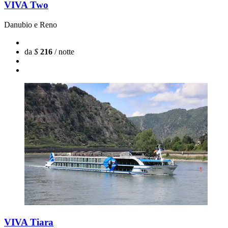
VIVA Two
Danubio e Reno
da
$
216
/ notte
VIVA Tiara