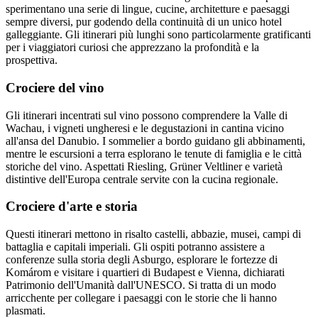
sperimentano una serie di lingue, cucine, architetture e paesaggi
sempre diversi, pur godendo della continuità di un unico hotel
galleggiante. Gli itinerari più lunghi sono particolarmente gratificanti
per i viaggiatori curiosi che apprezzano la profondità e la
prospettiva.
Crociere del vino
Gli itinerari incentrati sul vino possono comprendere la Valle di
Wachau, i vigneti ungheresi e le degustazioni in cantina vicino
all'ansa del Danubio. I sommelier a bordo guidano gli abbinamenti,
mentre le escursioni a terra esplorano le tenute di famiglia e le città
storiche del vino. Aspettati Riesling, Grüner Veltliner e varietà
distintive dell'Europa centrale servite con la cucina regionale.
Crociere d'arte e storia
Questi itinerari mettono in risalto castelli, abbazie, musei, campi di
battaglia e capitali imperiali. Gli ospiti potranno assistere a
conferenze sulla storia degli Asburgo, esplorare le fortezze di
Komárom e visitare i quartieri di Budapest e Vienna, dichiarati
Patrimonio dell'Umanità dall'UNESCO. Si tratta di un modo
arricchente per collegare i paesaggi con le storie che li hanno
plasmati.