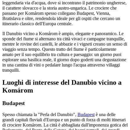
leggendaria via d'acqua, dove si incontrano il patrimonio ungherese,
il carattere slovacco e la storia austro-ungarica. Le crociere che
passano per Komárom spesso collegano Budapest, Vienna,
Bratislava e oltre, rendendola ideale per gli ospiti che cercano un
itinerario classico dell'Europa centrale.
Il Danubio vicino a Komárom è ampio, elegante e panoramico. Le
sponde del fiume si alternano tra città vivaci e campagne tranquille,
mentre le rovine dei castelli, le abbazie e i vigneti creano un senso di
viaggio senza tempo. Questo tratto del fiume è particolarmente
amato per il suo equilibrio tra cultura e paesaggio: un giorno puoi
esplorare una basilica reale, il giorno dopo goderti una degustazione
in una cantina di vini o pedalare lungo l'acqua attraverso villaggi
tranquilli.
Luoghi di interesse del Danubio vicino a
Komárom
Budapest
Spesso chiamata la "Perla del Danubio",
Budapest
è una delle
grandi capitali fluviali d'Europa e un punto di forza di molti itinerari
di crociere Komárom. La città è abbagliata dall'imponenza gotica del