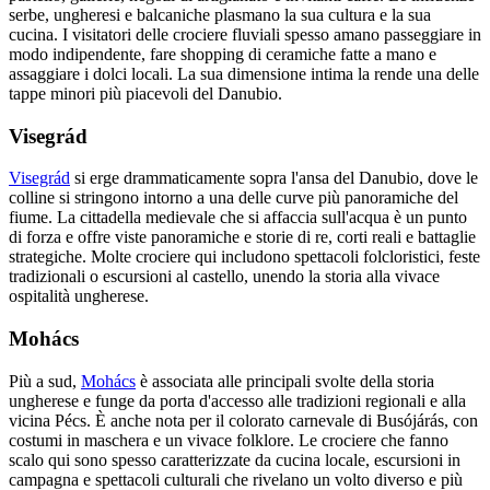
serbe, ungheresi e balcaniche plasmano la sua cultura e la sua
cucina. I visitatori delle crociere fluviali spesso amano passeggiare in
modo indipendente, fare shopping di ceramiche fatte a mano e
assaggiare i dolci locali. La sua dimensione intima la rende una delle
tappe minori più piacevoli del Danubio.
Visegrád
Visegrád
si erge drammaticamente sopra l'ansa del Danubio, dove le
colline si stringono intorno a una delle curve più panoramiche del
fiume. La cittadella medievale che si affaccia sull'acqua è un punto
di forza e offre viste panoramiche e storie di re, corti reali e battaglie
strategiche. Molte crociere qui includono spettacoli folcloristici, feste
tradizionali o escursioni al castello, unendo la storia alla vivace
ospitalità ungherese.
Mohács
Più a sud,
Mohács
è associata alle principali svolte della storia
ungherese e funge da porta d'accesso alle tradizioni regionali e alla
vicina Pécs. È anche nota per il colorato carnevale di Busójárás, con
costumi in maschera e un vivace folklore. Le crociere che fanno
scalo qui sono spesso caratterizzate da cucina locale, escursioni in
campagna e spettacoli culturali che rivelano un volto diverso e più