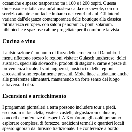
oceaniche e spesso trasportano tra i 100 e i 200 ospiti. Questa
dimensione ridotta crea un'atmosfera calda e socievole, con un
servizio attento e un facile imbarco nei centri urbani. Gli interni
variano dall'eleganza contemporanea delle boutique alla classica
raffinatezza europea, con saloni panoramici, ponti solarium,
biblioteche e spaziose cabine progettate per il comfort e la vista.
Cucina e vino
La ristorazione è un punto di forza delle crociere sul Danubio. I
menu riflettono spesso le regioni visitate: Gulasch ungherese, dolci
austriaci, specialità slovacche, prodotti di stagione, carne e pesce di
provenienza locale. I vini ungheresi, austriaci e delle regioni
circostanti sono regolarmente presenti. Molte linee si adattano anche
alle preferenze alimentari, mantenendo un forte senso del luogo
attraverso il cibo.
Escursioni e arricchimento
I programmi giornalieri a terra possono includere tour a piedi,
escursioni in bicicletta, visite a castelli, degustazioni culinarie,
concerti e conferenze di esperti. A Komárom, gli ospiti potranno
esplorare complessi di fortezze, tradizioni termali o quartieri locali
spesso ignorati dal turismo tradizionale. Le conferenze a bordo