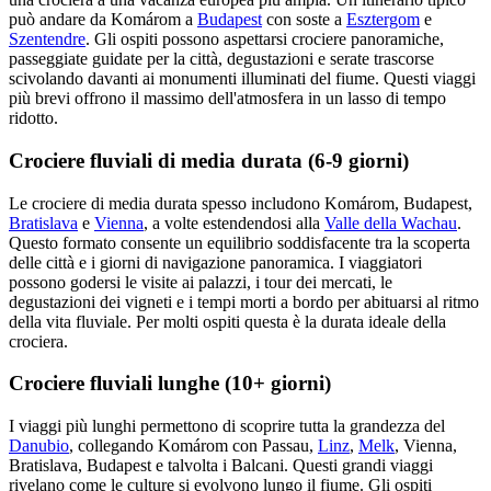
può andare da Komárom a
Budapest
con soste a
Esztergom
e
Szentendre
. Gli ospiti possono aspettarsi crociere panoramiche,
passeggiate guidate per la città, degustazioni e serate trascorse
scivolando davanti ai monumenti illuminati del fiume. Questi viaggi
più brevi offrono il massimo dell'atmosfera in un lasso di tempo
ridotto.
Crociere fluviali di media durata (6-9 giorni)
Le crociere di media durata spesso includono Komárom, Budapest,
Bratislava
e
Vienna
, a volte estendendosi alla
Valle della Wachau
.
Questo formato consente un equilibrio soddisfacente tra la scoperta
delle città e i giorni di navigazione panoramica. I viaggiatori
possono godersi le visite ai palazzi, i tour dei mercati, le
degustazioni dei vigneti e i tempi morti a bordo per abituarsi al ritmo
della vita fluviale. Per molti ospiti questa è la durata ideale della
crociera.
Crociere fluviali lunghe (10+ giorni)
I viaggi più lunghi permettono di scoprire tutta la grandezza del
Danubio
, collegando Komárom con Passau,
Linz
,
Melk
, Vienna,
Bratislava, Budapest e talvolta i Balcani. Questi grandi viaggi
rivelano come le culture si evolvono lungo il fiume. Gli ospiti