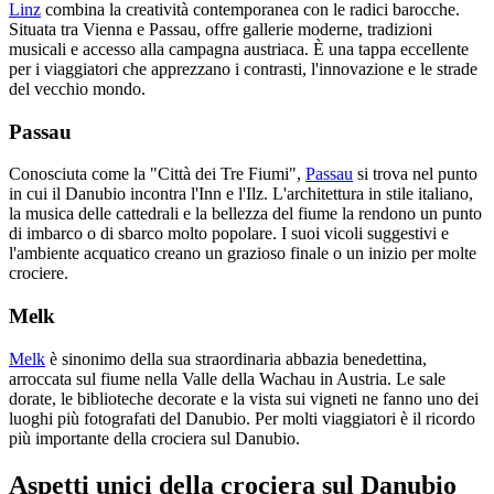
Linz
combina la creatività contemporanea con le radici barocche.
Situata tra Vienna e Passau, offre gallerie moderne, tradizioni
musicali e accesso alla campagna austriaca. È una tappa eccellente
per i viaggiatori che apprezzano i contrasti, l'innovazione e le strade
del vecchio mondo.
Passau
Conosciuta come la "Città dei Tre Fiumi",
Passau
si trova nel punto
in cui il Danubio incontra l'Inn e l'Ilz. L'architettura in stile italiano,
la musica delle cattedrali e la bellezza del fiume la rendono un punto
di imbarco o di sbarco molto popolare. I suoi vicoli suggestivi e
l'ambiente acquatico creano un grazioso finale o un inizio per molte
crociere.
Melk
Melk
è sinonimo della sua straordinaria abbazia benedettina,
arroccata sul fiume nella Valle della Wachau in Austria. Le sale
dorate, le biblioteche decorate e la vista sui vigneti ne fanno uno dei
luoghi più fotografati del Danubio. Per molti viaggiatori è il ricordo
più importante della crociera sul Danubio.
Aspetti unici della crociera sul Danubio