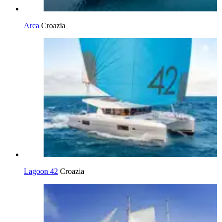
Arca
Croazia
Lagoon 42
Croazia