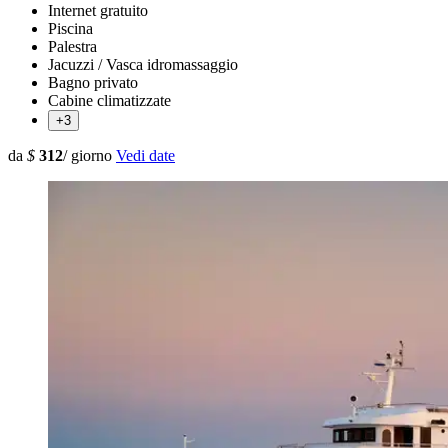
Internet gratuito
Piscina
Palestra
Jacuzzi / Vasca idromassaggio
Bagno privato
Cabine climatizzate
+3
da
$
312
/ giorno
Vedi date