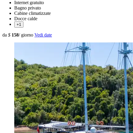
Internet gratuito
Bagno privato
Cabine climatizzate
Docce calde
+1
da
$
158
/ giorno
Vedi date