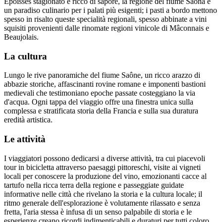
Epoisses stagionato e ricco di sapore, la regione del fiume Saona è
un paradiso culinario per i palati più esigenti; i pasti a bordo mettono
spesso in risalto queste specialità regionali, spesso abbinate a vini
squisiti provenienti dalle rinomate regioni vinicole di Mâconnais e
Beaujolais.
La cultura
Lungo le rive panoramiche del fiume Saône, un ricco arazzo di
abbazie storiche, affascinanti rovine romane e imponenti bastioni
medievali che testimoniano epoche passate costeggiano la via
d'acqua. Ogni tappa del viaggio offre una finestra unica sulla
complessa e stratificata storia della Francia e sulla sua duratura
eredità artistica.
Le attività
I viaggiatori possono dedicarsi a diverse attività, tra cui piacevoli
tour in bicicletta attraverso paesaggi pittoreschi, visite ai vigneti
locali per conoscere la produzione del vino, emozionanti cacce al
tartufo nella ricca terra della regione e passeggiate guidate
informative nelle città che rivelano la storia e la cultura locale; il
ritmo generale dell'esplorazione è volutamente rilassato e senza
fretta, l'aria stessa è infusa di un senso palpabile di storia e le
esperienze creano ricordi indimenticabili e duraturi per tutti coloro