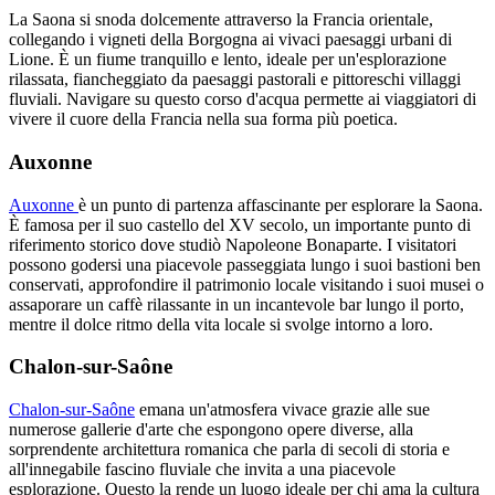
La Saona si snoda dolcemente attraverso la Francia orientale,
collegando i vigneti della Borgogna ai vivaci paesaggi urbani di
Lione. È un fiume tranquillo e lento, ideale per un'esplorazione
rilassata, fiancheggiato da paesaggi pastorali e pittoreschi villaggi
fluviali. Navigare su questo corso d'acqua permette ai viaggiatori di
vivere il cuore della Francia nella sua forma più poetica.
Auxonne
Auxonne
è un punto di partenza affascinante per esplorare la Saona.
È famosa per il suo castello del XV secolo, un importante punto di
riferimento storico dove studiò Napoleone Bonaparte. I visitatori
possono godersi una piacevole passeggiata lungo i suoi bastioni ben
conservati, approfondire il patrimonio locale visitando i suoi musei o
assaporare un caffè rilassante in un incantevole bar lungo il porto,
mentre il dolce ritmo della vita locale si svolge intorno a loro.
Chalon-sur-Saône
Chalon-sur-Saône
emana un'atmosfera vivace grazie alle sue
numerose gallerie d'arte che espongono opere diverse, alla
sorprendente architettura romanica che parla di secoli di storia e
all'innegabile fascino fluviale che invita a una piacevole
esplorazione. Questo la rende un luogo ideale per chi ama la cultura