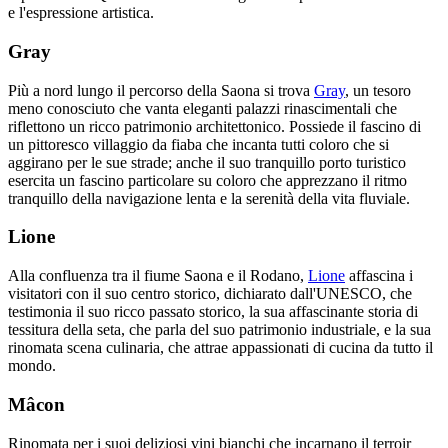
e l'espressione artistica.
Gray
Più a nord lungo il percorso della Saona si trova
Gray
, un tesoro
meno conosciuto che vanta eleganti palazzi rinascimentali che
riflettono un ricco patrimonio architettonico. Possiede il fascino di
un pittoresco villaggio da fiaba che incanta tutti coloro che si
aggirano per le sue strade; anche il suo tranquillo porto turistico
esercita un fascino particolare su coloro che apprezzano il ritmo
tranquillo della navigazione lenta e la serenità della vita fluviale.
Lione
Alla confluenza tra il fiume Saona e il Rodano,
Lione
affascina i
visitatori con il suo centro storico, dichiarato dall'UNESCO, che
testimonia il suo ricco passato storico, la sua affascinante storia di
tessitura della seta, che parla del suo patrimonio industriale, e la sua
rinomata scena culinaria, che attrae appassionati di cucina da tutto il
mondo.
Mâcon
Rinomata per i suoi deliziosi vini bianchi che incarnano il terroir