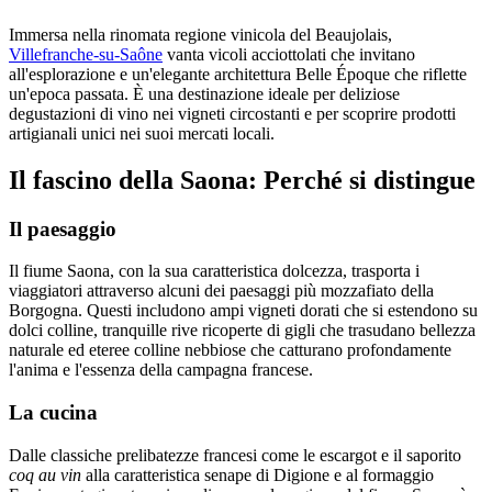
Immersa nella rinomata regione vinicola del Beaujolais,
Villefranche-su-Saône
vanta vicoli acciottolati che invitano
all'esplorazione e un'elegante architettura Belle Époque che riflette
un'epoca passata. È una destinazione ideale per deliziose
degustazioni di vino nei vigneti circostanti e per scoprire prodotti
artigianali unici nei suoi mercati locali.
Il fascino della Saona: Perché si distingue
Il paesaggio
Il fiume Saona, con la sua caratteristica dolcezza, trasporta i
viaggiatori attraverso alcuni dei paesaggi più mozzafiato della
Borgogna. Questi includono ampi vigneti dorati che si estendono su
dolci colline, tranquille rive ricoperte di gigli che trasudano bellezza
naturale ed eteree colline nebbiose che catturano profondamente
l'anima e l'essenza della campagna francese.
La cucina
Dalle classiche prelibatezze francesi come le escargot e il saporito
coq au vin
alla caratteristica senape di Digione e al formaggio