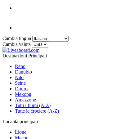
Cambia lingua
Cambia valuta
Destinazioni Principali
Reno
Danubio
Nilo
Seine
Douro
Mekong
Amazzone
Tutti i fiumi (A-Z)
Tutte le crociere (A-Z)
Località principali
Lione
Macon