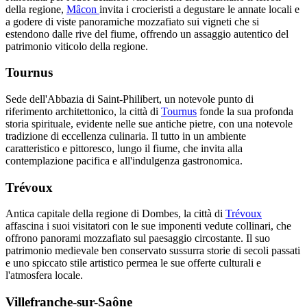
della regione,
Mâcon
invita i crocieristi a degustare le annate locali e
a godere di viste panoramiche mozzafiato sui vigneti che si
estendono dalle rive del fiume, offrendo un assaggio autentico del
patrimonio viticolo della regione.
Tournus
Sede dell'Abbazia di Saint-Philibert, un notevole punto di
riferimento architettonico, la città di
Tournus
fonde la sua profonda
storia spirituale, evidente nelle sue antiche pietre, con una notevole
tradizione di eccellenza culinaria. Il tutto in un ambiente
caratteristico e pittoresco, lungo il fiume, che invita alla
contemplazione pacifica e all'indulgenza gastronomica.
Trévoux
Antica capitale della regione di Dombes, la città di
Trévoux
affascina i suoi visitatori con le sue imponenti vedute collinari, che
offrono panorami mozzafiato sul paesaggio circostante. Il suo
patrimonio medievale ben conservato sussurra storie di secoli passati
e uno spiccato stile artistico permea le sue offerte culturali e
l'atmosfera locale.
Villefranche-sur-Saône