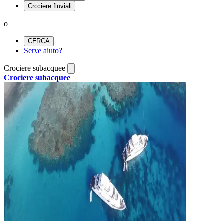
Crociere fluviali
o
CERCA
Serve aiuto?
Crociere subacquee
Crociere subacquee