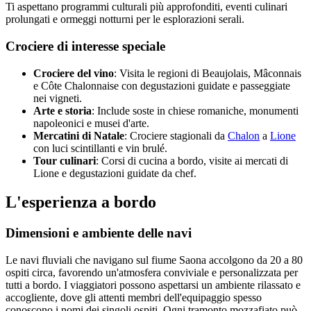
Ti aspettano programmi culturali più approfonditi, eventi culinari
prolungati e ormeggi notturni per le esplorazioni serali.
Crociere di interesse speciale
Crociere del vino
: Visita le regioni di Beaujolais, Mâconnais
e Côte Chalonnaise con degustazioni guidate e passeggiate
nei vigneti.
Arte e storia
: Include soste in chiese romaniche, monumenti
napoleonici e musei d'arte.
Mercatini di Natale
: Crociere stagionali da
Chalon
a
Lione
con luci scintillanti e vin brulé.
Tour culinari
: Corsi di cucina a bordo, visite ai mercati di
Lione e degustazioni guidate da chef.
L'esperienza a bordo
Dimensioni e ambiente delle navi
Le navi fluviali che navigano sul fiume Saona accolgono da 20 a 80
ospiti circa, favorendo un'atmosfera conviviale e personalizzata per
tutti a bordo. I viaggiatori possono aspettarsi un ambiente rilassato e
accogliente, dove gli attenti membri dell'equipaggio spesso
conoscono i nomi dei singoli ospiti. Ogni tramonto mozzafiato può