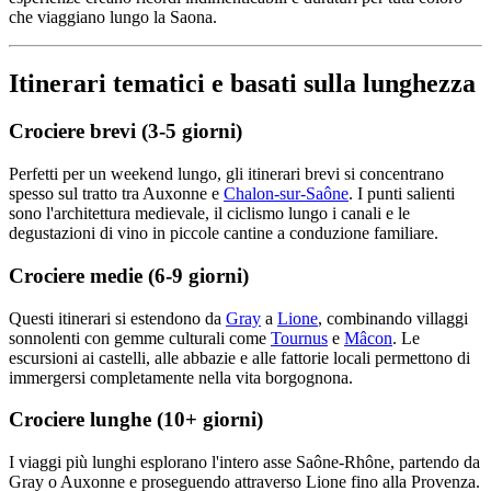
che viaggiano lungo la Saona.
Itinerari tematici e basati sulla lunghezza
Crociere brevi (3-5 giorni)
Perfetti per un weekend lungo, gli itinerari brevi si concentrano
spesso sul tratto tra Auxonne e
Chalon-sur-Saône
. I punti salienti
sono l'architettura medievale, il ciclismo lungo i canali e le
degustazioni di vino in piccole cantine a conduzione familiare.
Crociere medie (6-9 giorni)
Questi itinerari si estendono da
Gray
a
Lione
, combinando villaggi
sonnolenti con gemme culturali come
Tournus
e
Mâcon
. Le
escursioni ai castelli, alle abbazie e alle fattorie locali permettono di
immergersi completamente nella vita borgognona.
Crociere lunghe (10+ giorni)
I viaggi più lunghi esplorano l'intero asse Saône-Rhône, partendo da
Gray o Auxonne e proseguendo attraverso Lione fino alla Provenza.