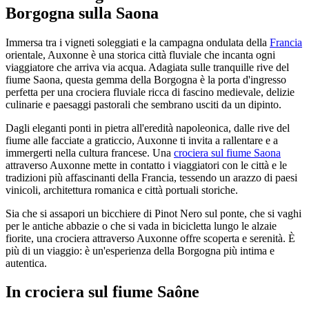
Borgogna sulla Saona
Immersa tra i vigneti soleggiati e la campagna ondulata della
Francia
orientale, Auxonne è una storica città fluviale che incanta ogni
viaggiatore che arriva via acqua. Adagiata sulle tranquille rive del
fiume Saona, questa gemma della Borgogna è la porta d'ingresso
perfetta per una crociera fluviale ricca di fascino medievale, delizie
culinarie e paesaggi pastorali che sembrano usciti da un dipinto.
Dagli eleganti ponti in pietra all'eredità napoleonica, dalle rive del
fiume alle facciate a graticcio, Auxonne ti invita a rallentare e a
immergerti nella cultura francese. Una
crociera sul fiume Saona
attraverso Auxonne mette in contatto i viaggiatori con le città e le
tradizioni più affascinanti della Francia, tessendo un arazzo di paesi
vinicoli, architettura romanica e città portuali storiche.
Sia che si assapori un bicchiere di Pinot Nero sul ponte, che si vaghi
per le antiche abbazie o che si vada in bicicletta lungo le alzaie
fiorite, una crociera attraverso Auxonne offre scoperta e serenità. È
più di un viaggio: è un'esperienza della Borgogna più intima e
autentica.
In crociera sul fiume Saône