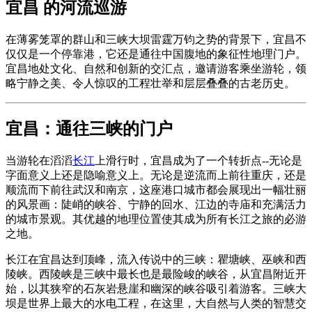
宜昌 的河流巡游
在薄雾笼罩的群山和三峡大坝雷霆万钧之势的背景下，宜昌不
仅仅是一个停靠港，它还是通往中国腹地的象征性地理门户。
宜昌地处文化、自然和创新的交汇点，邀请游客乘坐游轮，领
略宁静之美、令人惊叹的工程壮举和层层叠叠的古老历史。
宜昌：通往三峡的门户
当游轮在滔滔
长江
上滑行时，宜昌成为了一个转折点--无论是
字面意义上还是隐喻意义上。无论是逆流而上前往重庆，还是
顺流而下前往武汉和南京，这座港口城市都会展现出一幅壮丽
的风景画：陡峭的峡谷、宁静的回水、江边的寺庙和充满活力
的城市景观。其优越的地理位置使其成为所有长江之旅的必游
之地。
长江在宜昌达到顶峰，流入传说中的三峡：瞿塘峡、巫峡和西
陵峡。西陵峡是三峡中最长也是最险峻的峡谷，从宜昌附近开
始，以其狭窄的石灰岩悬崖和幽深的峡谷吸引着游客。三峡大
坝是世界上最大的水电工程，在这里，大自然与人类的智慧交