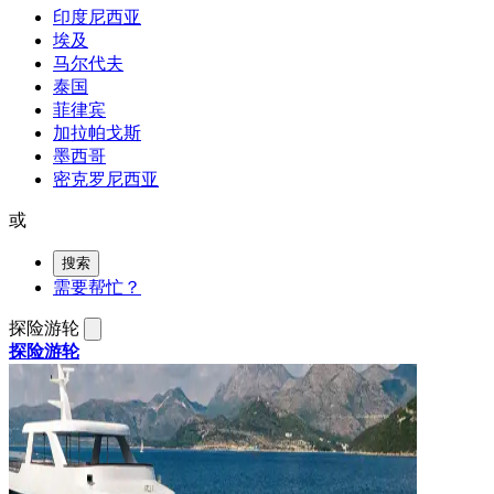
印度尼西亚
埃及
马尔代夫
泰国
菲律宾
加拉帕戈斯
墨西哥
密克罗尼西亚
或
搜索
需要帮忙？
探险游轮
探险游轮