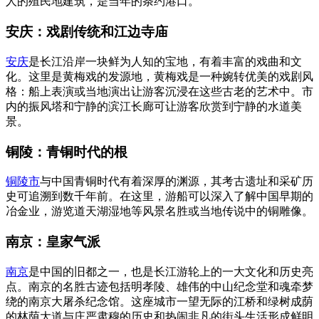
人的殖民地建筑，是当年的条约港口。
安庆：戏剧传统和江边寺庙
安庆
是长江沿岸一块鲜为人知的宝地，有着丰富的戏曲和文
化。这里是黄梅戏的发源地，黄梅戏是一种婉转优美的戏剧风
格：船上表演或当地演出让游客沉浸在这些古老的艺术中。市
内的振风塔和宁静的滨江长廊可让游客欣赏到宁静的水道美
景。
铜陵：青铜时代的根
铜陵市
与中国青铜时代有着深厚的渊源，其考古遗址和采矿历
史可追溯到数千年前。在这里，游船可以深入了解中国早期的
冶金业，游览道天湖湿地等风景名胜或当地传说中的铜雕像。
南京：皇家气派
南京
是中国的旧都之一，也是长江游轮上的一大文化和历史亮
点。南京的名胜古迹包括明孝陵、雄伟的中山纪念堂和魂牵梦
绕的南京大屠杀纪念馆。这座城市一望无际的江桥和绿树成荫
的林荫大道与庄严肃穆的历史和热闹非凡的街头生活形成鲜明