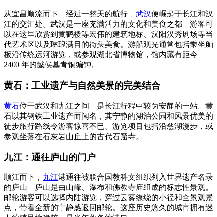
从宜昌顺流而下，经过一整天的航行，
武汉
便崛起于长江和汉
江的交汇处。武汉是一座充满活力的文化和美食之都，游客可
以在这里欣赏到黄鹤楼等宏伟的建筑地标、汉阳汉秀剧场等当
代艺术区以及琳琅满目的街头美食。游船观光通常包括乘坐舢
板沿传统运河游览，或参观湖北省博物馆，馆内藏有距今
2400 年的懿侯墓青铜编钟。
黄石：工业遗产与自然美景的完美结合
黄石
位于武汉和九江之间，是长江行程中较为安静的一站。黄
石以其钢铁工业遗产而闻名，其宁静的湖泊公园和风景优美的
徒步旅行路线令游客惊喜不已。游览项目包括沿慈湖漫步，或
参观坐落在石灰岩山丘上的古代石窟寺。
九江：通往庐山的门户
顺江而下，
九江
港通往被联合国教科文组织列入世界遗产名录
的庐山，庐山是由山峰、瀑布和佛教寺庙组成的标志性景观。
邮轮游客可以选择内陆游览，穿过云雾缭绕的小径和全景观景
点，带着全新的宁静感返回邮轮。这座历史悠久的城市拥有迷