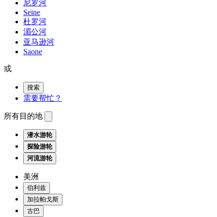
尼罗河
Seine
杜罗河
湄公河
亚马逊河
Saone
或
搜索
需要帮忙？
所有目的地
潜水游轮
探险游轮
河流游轮
美洲
伯利兹
加拉帕戈斯
古巴