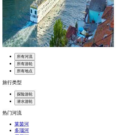
所有河流
所有游轮
所有地点
旅行类型
探险游轮
潜水游轮
热门河流
莱茵河
多瑙河