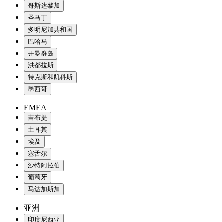
哥斯达黎加
圣马丁
多明尼加共和国
巴哈马
开曼群岛
洪都拉斯
特克斯和凯科斯
墨西哥
EMEA
吉布提
土耳其
埃及
塞舌尔
沙特阿拉伯
葡萄牙
马达加斯加
亚洲
印度尼西亚