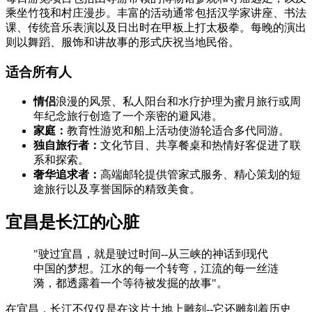
乘坐竹筏和村庄漫步。丰富的活动通常包括汉学家讲座、书法
课、传统音乐表演以及日出时在甲板上打太极拳。每晚的演出
则以舞蹈、服饰和讲故事的形式庆祝当地民俗。
适合所有人
情侣
浪漫的风景、私人阳台和水疗护理为蜜月旅行或周
年纪念旅行创造了一个亲密的避风港。
家庭：
教育性游览和船上活动使游轮适合多代同游。
独自旅行者：
文化节目、共享餐桌和热情好客促进了联
系和探索。
奢华追求者：
高端邮轮提供管家式服务、精心策划的短
途旅行以及享誉国际的精致美食。
宜昌是长江的心脏
"驶过宜昌，就是驶过时间--从三峡的神话到现代
中国的梦想。江水的每一个转弯，江流的每一丝涟
漪，都透露着一个等待被发掘的故事"。
在宜昌，长江不仅仅是在这片土地上雕刻--它还雕刻着历史、