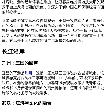
相辉映。游轮经常停靠在岸边，让游客身临其境地从大坝的观
景平台上欣赏壮丽的景色，并深入了解中国在环保和经济方面
的雄心壮志。
乘坐游轮游览宜昌不仅仅是观光，更是一次感官之旅。来自远
山的松香、用当地香料调味的淡水鱼的味道、回荡在岸边的传
统乐器的节奏--所有这些都让人流连忘返。从帝王遗址到农民
起义，从萨满教传说到革命运动，每一个河弯都透露着一个故
事。宜昌是中国活态江河遗产流淌最强劲的地方。
长江沿岸
荆州：三国的回声
宜昌的下游是
荆州
，这是一座充满三国传说的古城墙城市。该
城保存完好的防御工事可追溯到 2000 多年前，可将江景尽收
眼底。在游轮停靠的地方，游客可以参观以收藏古代青铜器、
丝绸和木乃伊遗骸而闻名的荆州博物馆，还可以沿着曾经由史
诗般的名将把守的城垛漫步。
武汉：江河与文化的融合