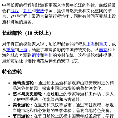
中等长度的行程能让游客更深入地领略长江的韵律。航线通常
会在
武汉
、
九江
和
安庆
停留，提供自然美景和文化熏陶的结
合。这些行程非常适合希望行程均衡，同时有时间享受船上设
施和讲座的游客。
长线邮轮（10 天以上）
对于真正的探险家来说，加长型邮轮的行程从
上海
到
重庆
，或
从
重庆
到
上海
，涵盖了丰富多彩的中国传统文化。从
南京
和上
海的城市奇观到
铜陵
和
荆州
的乡村传统，这些游轮都能提供。
游船前后还可选择陆路延伸至西安或北京。
特色游轮
葡萄酒游轮：
通过船上品酒和参观庐山或安庆附近的精
品河谷葡萄园，探索中国日益增长的葡萄酒文化。
艺术与历史游轮：
通过船上的专家导游和工作坊，深入
了解中国书法、传统绘画和考古遗址。
美食游轮：
在重庆和武汉等城市，通过烹饪课程、参观
当地市场和精心策划的餐饮体验，品尝当地特色美食。
节日游轮：
在节日邮轮上庆祝中国新年或圣诞节，举行