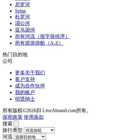
尼罗河
Seine
杜罗河
湄公河
亚马逊河
所有河流（按字母排序）
所有巡游游船（A-Z）
热门目的地
公司
更多关于我们
客户支持
成为合作伙伴
我的账户
招贤纳士
所有版权©2026归 LiveAboard.com所有。
保密政策
使用条款
搜索
旅行类型
河流