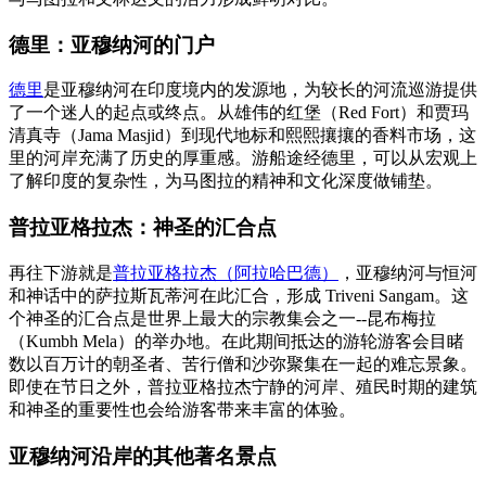
德里：亚穆纳河的门户
德里
是亚穆纳河在印度境内的发源地，为较长的河流巡游提供
了一个迷人的起点或终点。从雄伟的红堡（Red Fort）和贾玛
清真寺（Jama Masjid）到现代地标和熙熙攘攘的香料市场，这
里的河岸充满了历史的厚重感。游船途经德里，可以从宏观上
了解印度的复杂性，为马图拉的精神和文化深度做铺垫。
普拉亚格拉杰：神圣的汇合点
再往下游就是
普拉亚格拉杰（阿拉哈巴德）
，亚穆纳河与恒河
和神话中的萨拉斯瓦蒂河在此汇合，形成 Triveni Sangam。这
个神圣的汇合点是世界上最大的宗教集会之一--昆布梅拉
（Kumbh Mela）的举办地。在此期间抵达的游轮游客会目睹
数以百万计的朝圣者、苦行僧和沙弥聚集在一起的难忘景象。
即使在节日之外，普拉亚格拉杰宁静的河岸、殖民时期的建筑
和神圣的重要性也会给游客带来丰富的体验。
亚穆纳河沿岸的其他著名景点