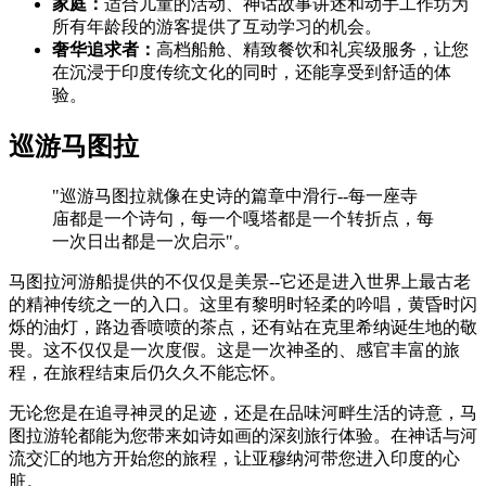
家庭：
适合儿童的活动、神话故事讲述和动手工作坊为
所有年龄段的游客提供了互动学习的机会。
奢华追求者：
高档船舱、精致餐饮和礼宾级服务，让您
在沉浸于印度传统文化的同时，还能享受到舒适的体
验。
巡游马图拉
"巡游马图拉就像在史诗的篇章中滑行--每一座寺
庙都是一个诗句，每一个嘎塔都是一个转折点，每
一次日出都是一次启示"。
马图拉河游船提供的不仅仅是美景--它还是进入世界上最古老
的精神传统之一的入口。这里有黎明时轻柔的吟唱，黄昏时闪
烁的油灯，路边香喷喷的茶点，还有站在克里希纳诞生地的敬
畏。这不仅仅是一次度假。这是一次神圣的、感官丰富的旅
程，在旅程结束后仍久久不能忘怀。
无论您是在追寻神灵的足迹，还是在品味河畔生活的诗意，马
图拉游轮都能为您带来如诗如画的深刻旅行体验。在神话与河
流交汇的地方开始您的旅程，让亚穆纳河带您进入印度的心
脏。