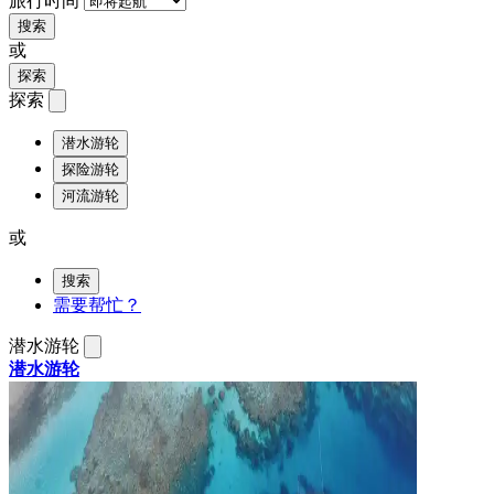
旅行时间
搜索
或
探索
探索
潜水游轮
探险游轮
河流游轮
或
搜索
需要帮忙？
潜水游轮
潜水游轮