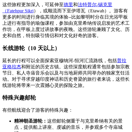
这些旅程更加深入，可延伸至
德里
和
法特普尔-锡克里
（Fatehpur Sikri
），或顺流而下至伊塔瓦（Etawah）。游客有
更多的时间进行身临其境的体验--比如黎明时分在日光浴甲板
上进行有指导的瑜伽课程，参加由克里希纳传说启发的艺术工
作坊，在甲板上度过讲故事的夜晚。这些游轮兼顾了文化、历
史和自然，特别吸引情侣和对文化好奇的游客。
长线游轮（10 天以上）
延长的行程可以全面探索亚穆纳河-恒河汇流路线，包括
普拉
亚格拉杰
和附近的历史古镇。这些深度航程通常包括参加宗教
节日、私人寺庙音乐会以及与当地厨师共同举办的独家烹饪活
动。对于寻求穿越印度神话和历史脊梁的旅行者来说，这些长
线游轮将带来一次震撼心灵的探险之旅。
特殊兴趣邮轮
有些航线迎合了游客的特殊兴趣：
精神朝圣游轮：
这些邮轮侧重于与克里希纳有关的景
点，提供船上讲座、虔诚的音乐，并参观多个寺庙城