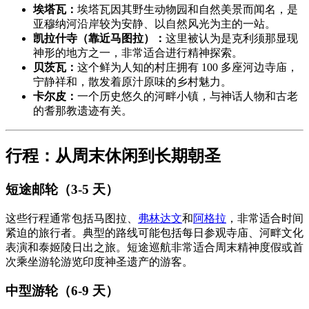
埃塔瓦：
埃塔瓦因其野生动物园和自然美景而闻名，是
亚穆纳河沿岸较为安静、以自然风光为主的一站。
凯拉什寺（靠近马图拉）：
这里被认为是克利须那显现
神形的地方之一，非常适合进行精神探索。
贝茨瓦：
这个鲜为人知的村庄拥有 100 多座河边寺庙，
宁静祥和，散发着原汁原味的乡村魅力。
卡尔皮：
一个历史悠久的河畔小镇，与神话人物和古老
的耆那教遗迹有关。
行程：从周末休闲到长期朝圣
短途邮轮（3-5 天）
这些行程通常包括马图拉、
弗林达文
和
阿格拉
，非常适合时间
紧迫的旅行者。典型的路线可能包括每日参观寺庙、河畔文化
表演和泰姬陵日出之旅。短途巡航非常适合周末精神度假或首
次乘坐游轮游览印度神圣遗产的游客。
中型游轮（6-9 天）