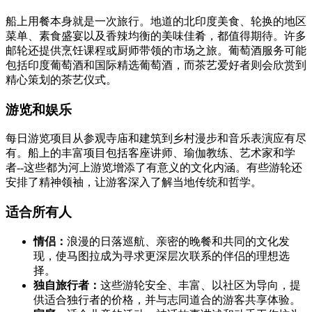
船上用餐本身就是一次旅行。地道的北印度美食、轮换的地区
菜单、素食盛宴以及香辣均衡的美味佳肴，都值得期待。许多
邮轮还提供烹饪课程或厨师带领的市场之旅。葡萄酒服务可能
包括印度葡萄酒和国际精选葡萄酒，而茶艺爱好者则会欣赏到
精心策划的茶艺仪式。
游览和娱乐
每日游览项目从参观寺庙和建筑到乡村漫步和音乐表演应有尽
有。船上的丰富项目包括客座讲师、瑜伽教练、艺术家和学
者--这些都为河上游览增添了有意义的文化内涵。有些游轮还
安排了精神领袖，让游客深入了解当地传统和哲学。
适合所有人
情侣：
浪漫的日落巡航、亲密的晚餐和共同的文化发
现，使马图拉成为寻求更深层次联系的伴侣的理想选
择。
独自旅行者：
这些游轮安全、丰富、以社区为导向，提
供适合独行者的价格，并与志同道合的游客共享体验。