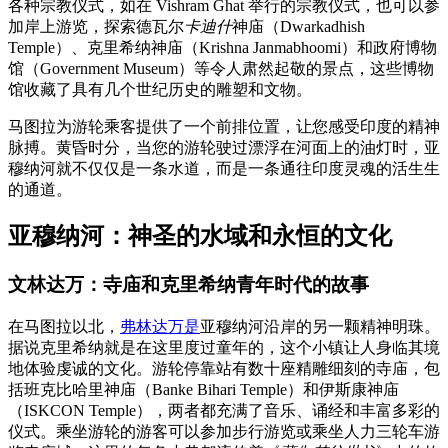
各种宗教仪式，如在 Vishram Ghat 举行的宗教仪式，也可以参
加岸上游览，探索德瓦尔
卡迪什
神庙（Dwarkadhish
Temple）、克里希纳神庙（Krishna Janmabhoomi）和政府博物
馆（Government Museum）等令人肃然起敬的景点，这些博物
馆收藏了具有几个世纪历史的雕塑和文物。
马图拉为游轮乘客提供了一个前排位置，让您感受印度的精神
脉搏。黄昏时分，当您的游轮驶过漂浮在河面上的油灯时，亚
穆纳河就不仅仅是一条水道，而是一条通往印度灵魂的活生生
的通道。
亚穆纳河：神圣的水域和永恒的文化
文林达万：寺庙和克里希纳青年时代的故事
在马图拉以北，
弗林达万是
亚穆纳河沿岸的另一颗精神明珠。
据说克里希纳就是在这里度过童年的，这个小镇让人身临其境
地体验虔诚的文化。游轮停靠站有数十座精雕细刻的寺庙，包
括班克比哈里神庙（Banke Bihari Temple）和伊斯康神庙
（ISKCON Temple），两者都充满了音乐、诵经和丰富多彩的
仪式。乘坐游轮的游客可以参加步行游览或乘坐人力三轮车游