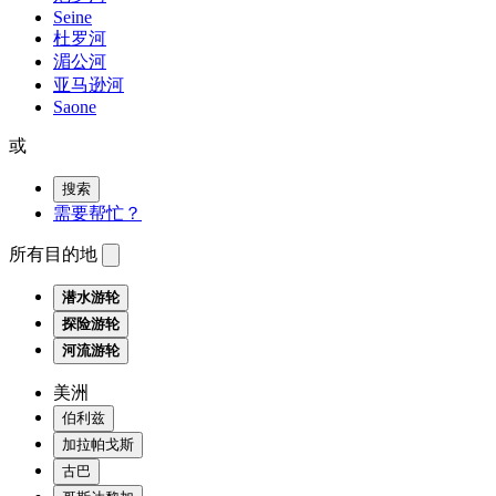
Seine
杜罗河
湄公河
亚马逊河
Saone
或
搜索
需要帮忙？
所有目的地
潜水游轮
探险游轮
河流游轮
美洲
伯利兹
加拉帕戈斯
古巴