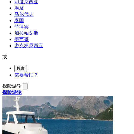
印度尼西亚
埃及
马尔代夫
泰国
菲律宾
加拉帕戈斯
墨西哥
密克罗尼西亚
或
搜索
需要帮忙？
探险游轮
探险游轮