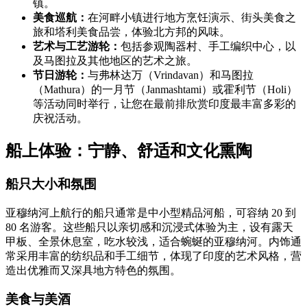
镇。
美食巡航：
在河畔小镇进行地方烹饪演示、街头美食之
旅和塔利美食品尝，体验北方邦的风味。
艺术与工艺游轮：
包括参观陶器村、手工编织中心，以
及马图拉及其他地区的艺术之旅。
节日游轮：
与弗林达万（Vrindavan）和马图拉
（Mathura）的一月节（Janmashtami）或霍利节（Holi）
等活动同时举行，让您在最前排欣赏印度最丰富多彩的
庆祝活动。
船上体验：宁静、舒适和文化熏陶
船只大小和氛围
亚穆纳河上航行的船只通常是中小型精品河船，可容纳 20 到
80 名游客。这些船只以亲切感和沉浸式体验为主，设有露天
甲板、全景休息室，吃水较浅，适合蜿蜒的亚穆纳河。内饰通
常采用丰富的纺织品和手工细节，体现了印度的艺术风格，营
造出优雅而又深具地方特色的氛围。
美食与美酒