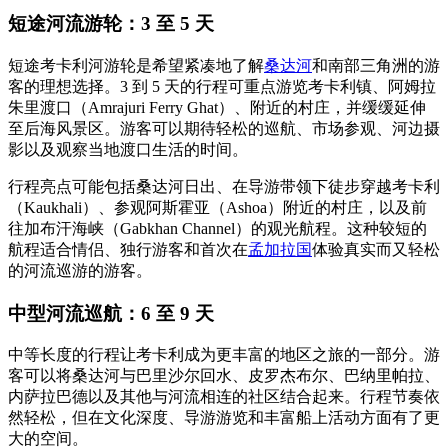
短途河流游轮：3 至 5 天
短途考卡利河游轮是希望紧凑地了解
桑达河
和南部三角洲的游
客的理想选择。3 到 5 天的行程可重点游览考卡利镇、阿姆拉
朱里渡口（Amrajuri Ferry Ghat）、附近的村庄，并缓缓延伸
至后海风景区。游客可以期待轻松的巡航、市场参观、河边摄
影以及观察当地渡口生活的时间。
行程亮点可能包括桑达河日出、在导游带领下徒步穿越考卡利
（Kaukhali）、参观阿斯霍亚（Ashoa）附近的村庄，以及前
往加布汗海峡（Gabkhan Channel）的观光航程。这种较短的
航程适合情侣、独行游客和首次在
孟加拉国
体验真实而又轻松
的河流巡游的游客。
中型河流巡航：6 至 9 天
中等长度的行程让考卡利成为更丰富的地区之旅的一部分。游
客可以将桑达河与巴里沙尔回水、皮罗杰布尔、巴纳里帕拉、
内萨拉巴德以及其他与河流相连的社区结合起来。行程节奏依
然轻松，但在文化深度、导游游览和丰富船上活动方面有了更
大的空间。