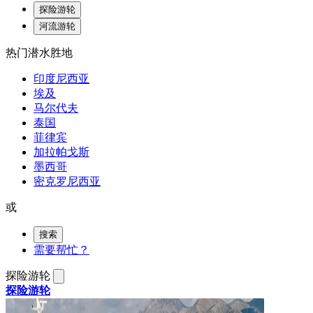
探险游轮
河流游轮
热门潜水胜地
印度尼西亚
埃及
马尔代夫
泰国
菲律宾
加拉帕戈斯
墨西哥
密克罗尼西亚
或
搜索
需要帮忙？
探险游轮
探险游轮