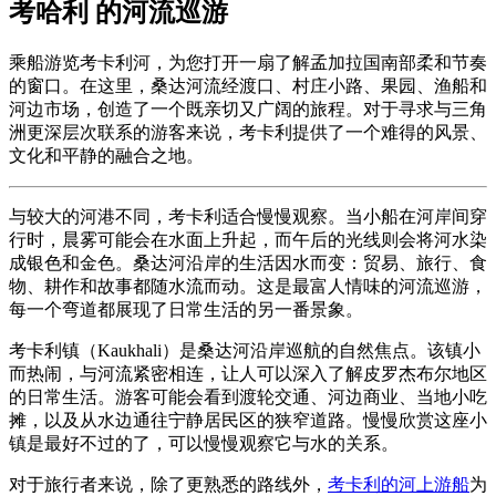
考哈利 的河流巡游
乘船游览考卡利河，为您打开一扇了解孟加拉国南部柔和节奏
的窗口。在这里，桑达河流经渡口、村庄小路、果园、渔船和
河边市场，创造了一个既亲切又广阔的旅程。对于寻求与三角
洲更深层次联系的游客来说，考卡利提供了一个难得的风景、
文化和平静的融合之地。
与较大的河港不同，考卡利适合慢慢观察。当小船在河岸间穿
行时，晨雾可能会在水面上升起，而午后的光线则会将河水染
成银色和金色。桑达河沿岸的生活因水而变：贸易、旅行、食
物、耕作和故事都随水流而动。这是最富人情味的河流巡游，
每一个弯道都展现了日常生活的另一番景象。
考卡利镇（Kaukhali）是桑达河沿岸巡航的自然焦点。该镇小
而热闹，与河流紧密相连，让人可以深入了解皮罗杰布尔地区
的日常生活。游客可能会看到渡轮交通、河边商业、当地小吃
摊，以及从水边通往宁静居民区的狭窄道路。慢慢欣赏这座小
镇是最好不过的了，可以慢慢观察它与水的关系。
对于旅行者来说，除了更熟悉的路线外，
考卡利的河上游船
为