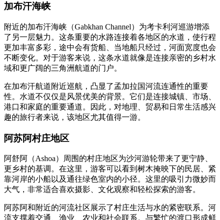
加布汗海峡
附近的加布汗海峡（Gabkhan Channel）为考卡利河巡游增添
了另一层魅力。这条重要的水路连接着各地区的水道，使行程
更加丰富多彩，途中会有货船、当地船只经过，河面宽度也会
不断变化。对于游客来说，这条水道就像是连接亲密的乡村水
域和更广阔的三角洲航道的门户。
在加布汗航道附近巡航，凸显了孟加拉国河流连通性的重要
性。水道不仅仅是风景优美的背景。它们是连接城镇、市场、
港口和家庭的重要通道。因此，对地理、贸易和日常生活感兴
趣的旅行者来说，该地区尤其值得一游。
阿苏阿村庄地区
阿舒阿（Ashoa）周围的村庄地区为沙河游轮带来了更宁静、
更乡村的基调。在这里，游客可以看到树木掩映下的民居、紧
靠河岸的小船以及通往绿色室内的小径。这里的吸引力微妙而
大气，非常适合喜欢摄影、文化观察和轻松探索的游客。
阿苏阿和附近的河流社区展示了村庄生活与水的紧密联系。河
流支撑着交通、渔业、农业和社会联系。与繁忙的渡口形成鲜