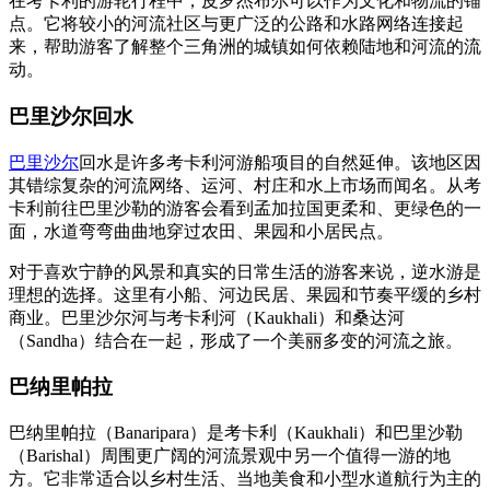
在考卡利的游轮行程中，皮罗杰布尔可以作为文化和物流的锚
点。它将较小的河流社区与更广泛的公路和水路网络连接起
来，帮助游客了解整个三角洲的城镇如何依赖陆地和河流的流
动。
巴里沙尔回水
巴里沙尔
回水是许多考卡利河游船项目的自然延伸。该地区因
其错综复杂的河流网络、运河、村庄和水上市场而闻名。从考
卡利前往巴里沙勒的游客会看到孟加拉国更柔和、更绿色的一
面，水道弯弯曲曲地穿过农田、果园和小居民点。
对于喜欢宁静的风景和真实的日常生活的游客来说，逆水游是
理想的选择。这里有小船、河边民居、果园和节奏平缓的乡村
商业。巴里沙尔河与考卡利河（Kaukhali）和桑达河
（Sandha）结合在一起，形成了一个美丽多变的河流之旅。
巴纳里帕拉
巴纳里帕拉（Banaripara）是考卡利（Kaukhali）和巴里沙勒
（Barishal）周围更广阔的河流景观中另一个值得一游的地
方。它非常适合以乡村生活、当地美食和小型水道航行为主的