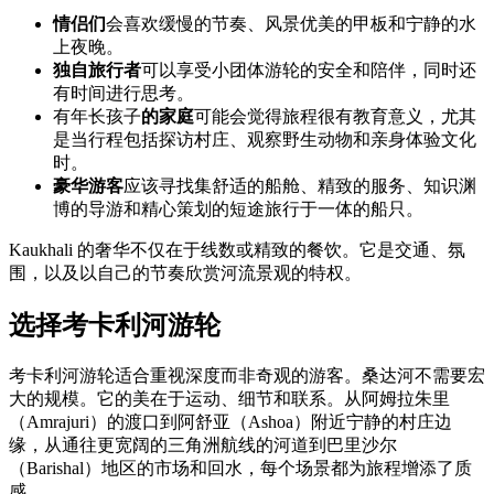
情侣们
会喜欢缓慢的节奏、风景优美的甲板和宁静的水
上夜晚。
独自旅行者
可以享受小团体游轮的安全和陪伴，同时还
有时间进行思考。
有年长孩子
的家庭
可能会觉得旅程很有教育意义，尤其
是当行程包括探访村庄、观察野生动物和亲身体验文化
时。
豪华游客
应该寻找集舒适的船舱、精致的服务、知识渊
博的导游和精心策划的短途旅行于一体的船只。
Kaukhali 的奢华不仅在于线数或精致的餐饮。它是交通、氛
围，以及以自己的节奏欣赏河流景观的特权。
选择考卡利河游轮
考卡利河游轮适合重视深度而非奇观的游客。桑达河不需要宏
大的规模。它的美在于运动、细节和联系。从阿姆拉朱里
（Amrajuri）的渡口到阿舒亚（Ashoa）附近宁静的村庄边
缘，从通往更宽阔的三角洲航线的河道到巴里沙尔
（Barishal）地区的市场和回水，每个场景都为旅程增添了质
感。