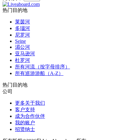
热门目的地
莱茵河
多瑙河
尼罗河
Seine
湄公河
亚马逊河
杜罗河
所有河流（按字母排序）
所有巡游游船（A-Z）
热门目的地
公司
更多关于我们
客户支持
成为合作伙伴
我的账户
招贤纳士