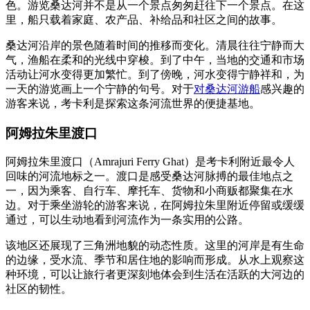
色。游览桑达河并不是从一个景点匆匆赶往下一个景点。在这
里，船只载着家庭、农产品、补给品和社区之间的故事。
桑达河沿岸的景色随着时间的推移而变化。清晨往往宁静而大
气，渔船在柔和的光线中穿梭。到了中午，当地的交通和市场
活动让河水变得更加繁忙。到了傍晚，河水变得宁静祥和，为
一天的游览画上一个宁静的句号。对于
对桑达河游船
感兴趣的
游客来说，考卡利是探索这条河流世界的便捷基地。
阿姆拉朱里渡口
阿姆拉朱里渡口（Amrajuri Ferry Ghat）是考卡利附近最令人
回味的河流地标之一。渡口是感受桑达河脉搏的最佳地点之
一，因为乘客、自行车、摩托车、货物和小商贩都聚集在水
边。对于乘坐游轮的游客来说，在阿姆拉朱里附近停留或缓缓
通过，可以生动地看到河流作为一条实用的公路。
该地区还展现了三角洲地貌的动态性质。这里的河岸是有生命
的边缘，受水流、季节和居住地的影响而形成。从水上观察这
种环境，可以让旅行者更深刻地体会到生活在活跃的大河边的
社区的韧性。