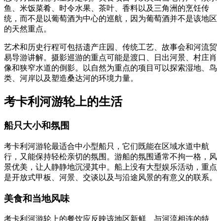
鱼、米饭菜肴、时令水果、茶叶、香料以及三角洲的烹饪传
统，而不是以葡萄酒为中心的巡航，因为葡萄酒并不是该地区
的天然重点。
艺术和历史行程可包括遗产庄园、传统工艺、故事会和河流贸
易导游讲解。摄影巡游的重点可能是渡口、日出河景、村庄肖
像和狭窄水道的倒影。以自然为重点的项目可以探索湿地、鸟
类、河岸以及塑造桑达河的环境力量。
考卡利河游轮上的生活
船只大小和氛围
考卡利河游轮最适合中小型船只，它们既能在区域水道中航
行，又能保持轻松亲切的氛围。游船的氛围通常不拘一格，风
景优美，让人静静地沉浸其中。船上没有大型娱乐活动，重点
是开放式甲板、河景、交谈以及与沿途风景的有意义的联系。
美食和当地风味
考卡利河游轮上的餐饮应反映该地区新鲜、与河流相连的特