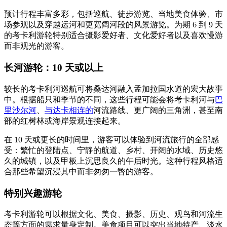
预计行程丰富多彩，包括巡航、徒步游览、当地美食体验、市
场参观以及穿越运河和更宽阔河段的风景游览。为期 6 到 9 天
的考卡利游轮特别适合摄影爱好者、文化爱好者以及喜欢慢游
而非观光的游客。
长河游轮：10 天或以上
较长的考卡利河巡航可将桑达河融入孟加拉国水道的宏大故事
中。根据船只和季节的不同，这些行程可能会将考卡利河与
巴
里沙尔河
、
与达卡相连的
河流路线、更广阔的三角洲，甚至南
部的红树林或海岸景观连接起来。
在 10 天或更长的时间里，游客可以体验到河流旅行的全部感
受：繁忙的登陆点、宁静的航道、乡村、开阔的水域、历史悠
久的城镇，以及甲板上沉思良久的午后时光。这种行程风格适
合那些希望沉浸其中而非匆匆一瞥的游客。
特别兴趣游轮
考卡利游轮可以根据文化、美食、摄影、历史、观鸟和河流生
态等方面的需求量身定制。美食项目可以突出当地特产、淡水