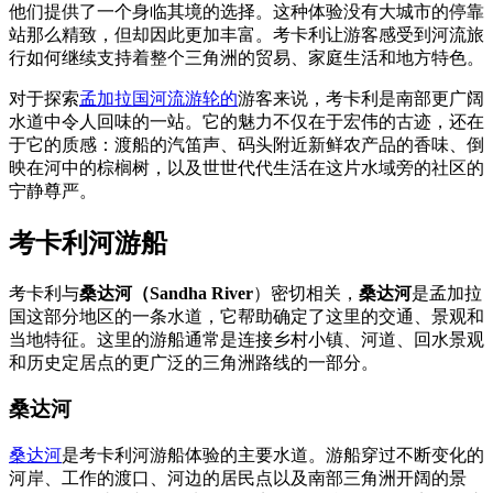
他们提供了一个身临其境的选择。这种体验没有大城市的停靠
站那么精致，但却因此更加丰富。考卡利让游客感受到河流旅
行如何继续支持着整个三角洲的贸易、家庭生活和地方特色。
对于探索
孟加拉国河流游轮的
游客来说，考卡利是南部更广阔
水道中令人回味的一站。它的魅力不仅在于宏伟的古迹，还在
于它的质感：渡船的汽笛声、码头附近新鲜农产品的香味、倒
映在河中的棕榈树，以及世世代代生活在这片水域旁的社区的
宁静尊严。
考卡利河游船
考卡利与
桑达河（Sandha River
）密切相关，
桑达河
是孟加拉
国这部分地区的一条水道，它帮助确定了这里的交通、景观和
当地特征。这里的游船通常是连接乡村小镇、河道、回水景观
和历史定居点的更广泛的三角洲路线的一部分。
桑达河
桑达河
是考卡利河游船体验的主要水道。游船穿过不断变化的
河岸、工作的渡口、河边的居民点以及南部三角洲开阔的景