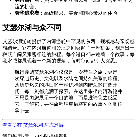
独自旅行者：
热情好客的氛围以及与志同道合的游客交
流的机会。
奢华追求者：
高级船只、美食和精心策划的体验。
艾瑟尔湖与众不同
艾瑟尔湖游轮提供了内河游轮中罕见的东西：规模感与亲切感
相结合。它在内河航道和公海之间架起了一座桥梁，创造出一
种既广阔又紧密相连的旅程。每个港口都讲述着一个故事，每
段水域都展现着一个新的视角，每时每刻都引人深思。
航行穿越艾瑟尔湖不仅仅是一次荷兰之旅，更是一
次穿越历史、文化以及水陆之间持久关系的旅程。
从历史悠久的港口的宁静优雅到内陆海的广阔开
阔，每一刻都充满了探索。在这里乘坐内河游轮并
不只是向您展示一个目的地，而是邀请您去感受
它、了解它，并在旅程结束后将它的故事长久地传
承下去。
查看所有 艾瑟尔湖 河流巡游
我们每周7天，24小时提供帮助