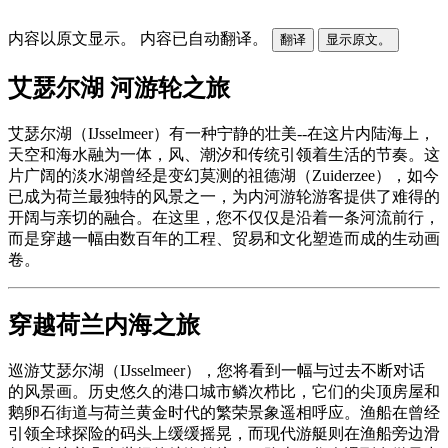
内容以原文显示。
内容已自动翻译。
翻译
显示原文。
艾瑟尔湖 河游轮之旅
艾瑟尔湖（IJsselmeer）有一种宁静的壮美--在这片内陆海上，
天空和海水融为一体，风、潮汐和传统引领着生活的节奏。这
片广阔的淡水湖曾经是变幻莫测的祖德湖（Zuiderzee），如今
已成为荷兰最独特的风景之一，为内河游轮游客提供了难得的
开阔与亲切的融合。在这里，您不仅仅是沿着一条河流前行，
而是穿越一幅由数百年的工程、贸易和文化塑造而成的生动画
卷。
穿越荷兰内海之旅
巡游艾瑟尔湖（IJsselmeer），您将看到一幅与过去不断对话
的风景画。历史悠久的港口城市鳞次栉比，它们的尖顶房屋和
鹅卵石街道与荷兰黄金时代的繁荣景象遥相呼应。渔船在曾经
引领全球探险的码头上缓缓摇晃，而现代游艇则在渔船旁边滑