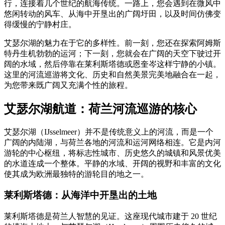
行，连接着几个世纪的航海传统。一路上，您会遇到在微风中
悠闲转动的风车、从海中开垦出的广阔圩田，以及时间仿佛变
得缓慢的宁静村庄。
艾瑟尔湖的魅力在于它的多样性。前一刻，您还在探索阿姆斯
特丹生机勃勃的运河；下一刻，您就会在广阔的天空下驶过开
阔的水域，然后停靠在莱利斯塔德或恩奎岑这样宁静的小镇。
这里的河流巡游将文化、历史和自然美景完美地融合在一起，
为您带来既广阔又充满个性的旅程。
艾瑟尔湖航道：荷兰河流巡游的核心
艾瑟尔湖（IJsselmeer）并不是传统意义上的河流，而是一个
广阔的内陆湖，与荷兰各地的河流和运河网络相连。它是内河
游轮的中心枢纽，将标志性城市、历史悠久的城镇和风景优美
的水道连成一个整体。平静的水域、开阔的视野和丰富的文化
使其成为欧洲最独特的游轮目的地之一。
莱利斯塔德：从海洋中开垦出的土地
莱利斯塔德是荷兰人智慧的见证。这座现代城市建于 20 世纪