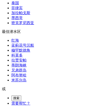
泰国
菲律宾
加拉帕戈斯
墨西哥
密克罗尼西亚
最佳潜水区
红海
蓝蓟花号沉船
穆罕默德角
科莫多
拉贾安帕
蒂朗海峡
兄弟群岛
阿布努哈
米苏尔岛
或
搜索
需要帮忙？