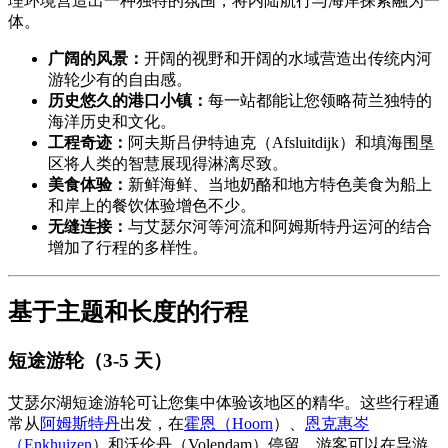
理环境营造出一种独特的氛围，将内陆航行与海岸探索融为一
体。
广阔的风景：
开阔的视野和开阔的水域营造出传统内河
游轮少有的自由感。
历史悠久的港口小镇：
每一站都能让您领略荷兰独特的
海洋历史和文化。
工程奇迹：
阿夫斯吕伊特迪克（Afsluitdijk）和填海围垦
区将人类的智慧展现得淋漓尽致。
美食体验：
新鲜海鲜、当地奶酪和地方特色美食为船上
和岸上的餐饮体验增色不少。
无缝连接：
与艾瑟尔河等河流和阿姆斯特丹运河的结合
增加了行程的多样性。
基于主题和长度的行程
短途游轮（3-5 天）
艾瑟尔湖短途游轮可让您集中体验该地区的精华。这些行程通
常从
阿姆斯特丹
出发，在
霍恩（Hoorn
）、
恩克惠岑
（Enkhuizen
）和沃伦丹（Volendam）停留。游客可以在导游