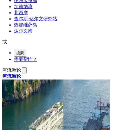
伊莎贝拉岛
加德纳湾
北西摩
查尔斯·达尔文研究站
热那维萨岛
达尔文湾
或
搜索
需要帮忙？
河流游轮
河流游轮