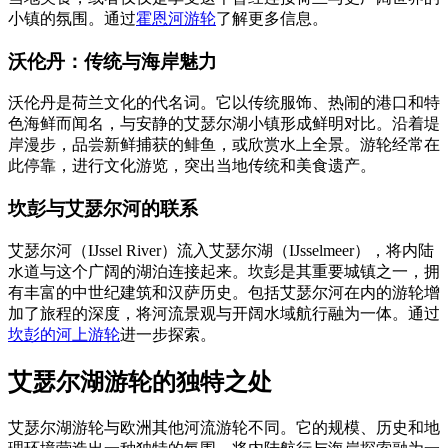
小镇的氛围。通过
霍恩河游轮
了解更多信息。
沃伦丹：传统与海岸魅力
沃伦丹是荷兰文化的代名词。它以传统服饰、热闹的港口和特
色海鲜而闻名，与安静的艾瑟尔湖小镇形成鲜明对比。沿着堤
岸漫步，品尝新鲜捕获的鲱鱼，或欣赏水上全景。游轮经常在
此停靠，进行文化游览，突出当地传统和美食遗产。
坎彭与艾瑟尔河的联系
艾瑟尔河（IJssel River）流入艾瑟尔湖（IJsselmeer），将内陆
水道与这个广阔的湖泊连接起来。坎彭是其重要城镇之一，拥
有丰富的中世纪建筑和汉萨历史。包括艾瑟尔河在内的游轮增
加了旅程的深度，将河流景观与开阔水域航行融为一体。通过
坎彭的河上游轮
进一步探索。
艾瑟尔湖游轮的独特之处
艾瑟尔湖游轮与欧洲其他河流游轮不同。它的规模、历史和地