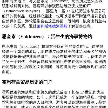
的填海土地上，与艾瑟尔湖（IJsselmeer）周围历史悠久的城
镇形成鲜明对比。游客可以参观巴达维亚沃夫造船厂
（Bataviawerf shipyard），那里有一艘 17 世纪荷兰东印度公司
船只的复制品，经过精心重建；也可以漫步于附近鸟语花香的
自然保护区。游轮通常会在这里停留一段时间，以突出荷兰与
水的非凡关系。通过
莱利斯塔德河游船
了解更多信息。
恩奎岑（Enkhuizen）：活生生的海事博物馆
恩克惠曾（Enkhuizen）将游客带回荷兰的黄金时代。这里曾
经是一个繁荣的港口，现在通过修复精美的建筑和著名的祖德
茨博物馆来保护其海洋遗产。漫步在这里的街道上，仿佛走进
了另一个时代，全球贸易和探索的回声仍在这里萦绕。这里的
内河游轮提供深度的文化熏陶，导游将历史生动地展现在游客
面前。
霍恩荷兰贸易历史的门户
霍恩优雅的海滨和历史悠久的建筑反映了其在 17 世纪作为主
要贸易枢纽的地位。如今，这里已成为一个充满精品店、博物
馆和热闹咖啡馆的迷人目的地。游客可以参观海事展览，品尝
当地美食，或者仅仅是享受这个曾经连接荷兰与更广阔世界的