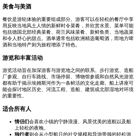
美食与美酒
餐饮是游轮体验的重要组成部分。游客可以在轻松的餐厅中享
用反映当地风土人情的新鲜时令菜肴，并欣赏水景。菜单可能
包括德国北部经典菜肴、荷兰风味菜肴、新鲜鱼类、当地蔬菜
和令人舒心的甜点。酒单通常包括欧洲精选葡萄酒，而地方啤
酒和当地特产则为旅程增添了特色。
游览和丰富活动
游览活动旨在加深游客与游览地之间的联系。步行游览、造船
厂参观、自行车路线、市场停留、博物馆参观和自然风光游览
都有助于揭示埃姆斯河作为一条鲜活的文化走廊。船上讲座可
能会探讨地区历史、河流工程、造船、建筑或北部湿地对环境
的重要性。
适合所有人
情侣们
会喜欢小镇的宁静浪漫、风景优美的巡航以及船
上轻松的夜晚。
独行者
则会从小型船只的社交规模和导游带领的轻松游