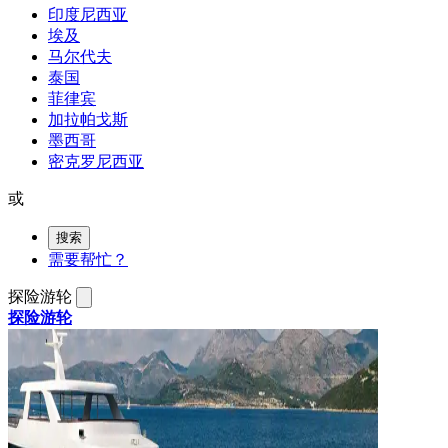
印度尼西亚
埃及
马尔代夫
泰国
菲律宾
加拉帕戈斯
墨西哥
密克罗尼西亚
或
搜索
需要帮忙？
探险游轮
探险游轮