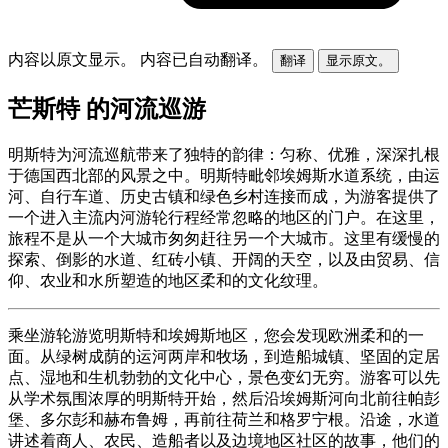
内容以原文显示。
内容已自动翻译。
翻译
显示原文。
芒斯特 的河流巡游
明斯特为河流巡航带来了独特的韵律：匀称、优雅，深深扎根
于德国西北部的风景之中。明斯特毗邻埃姆斯水道系统，由运
河、自行车道、历史古镇和绿色乡村连接而成，为游客提供了
一个进入主流内河游轮行程经常忽略的地区的门户。在这里，
旅程不是从一个大城市匆匆赶往另一个大城市。这里有缓慢的
探索、倒影的水道、红砖小镇、开阔的天空，以及由贸易、信
仰、农业和水所塑造的地区柔和的文化纹理。
乘坐游轮游览明斯特和埃姆斯地区，您会发现欧洲柔和的一
面。从绿树成荫的运河两岸和牧场，到造船城镇、坚固的定居
点、湿地和生机勃勃的文化中心，景色变幻无穷。游客可以先
从学术氛围浓厚的明斯特开始，然后沿埃姆斯河向北前往帕彭
堡、多尔彭和赫布鲁姆，再前往荷兰和格罗宁根。沿途，水道
讲述着商人、农民、造船者以及边境地区社区的故事，他们的