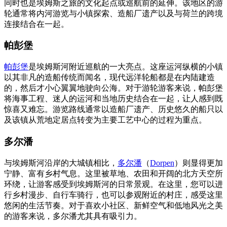
同时也是埃姆斯之旅的文化起点或巡航前的延伸。该地区的游
轮通常将内河游览与小镇探索、造船厂遗产以及与荷兰的跨境
连接结合在一起。
帕彭堡
帕彭堡
是埃姆斯河附近巡航的一大亮点。这座运河纵横的小镇
以其非凡的造船传统而闻名，现代远洋轮船都是在内陆建造
的，然后才小心翼翼地驶向公海。对于游轮游客来说，帕彭堡
将海事工程、迷人的运河和当地历史结合在一起，让人感到既
惊喜又难忘。游览路线通常以造船厂遗产、历史悠久的船只以
及该镇从荒地定居点转变为主要工艺中心的过程为重点。
多尔潘
与埃姆斯河沿岸的大城镇相比，
多尔潘
（
Dorpen
）则显得更加
宁静、富有乡村气息。这里被草地、农田和开阔的北方天空所
环绕，让游客感受到埃姆斯河的日常景观。在这里，您可以进
行乡村漫步、自行车骑行，也可以参观附近的村庄，感受这里
悠闲的生活节奏。对于喜欢小社区、新鲜空气和低地风光之美
的游客来说，多尔潘尤其具有吸引力。