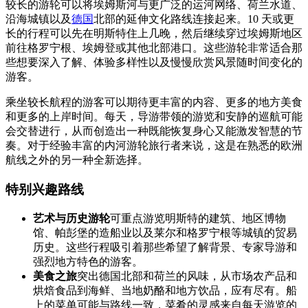
较长的游轮可以将埃姆斯河与更广泛的运河网络、荷兰水道、
沿海城镇以及
德国
北部的延伸文化路线连接起来。10 天或更
长的行程可以先在明斯特住上几晚，然后继续穿过埃姆斯地区
前往格罗宁根、埃姆登或其他北部港口。这些游轮非常适合那
些想要深入了解、体验多样性以及慢慢欣赏风景随时间变化的
游客。
乘坐较长航程的游客可以期待更丰富的内容、更多的地方美食
和更多的上岸时间。每天，导游带领的游览和安静的巡航可能
会交替进行，从而创造出一种既能恢复身心又能激发智慧的节
奏。对于经验丰富的内河游轮旅行者来说，这是在熟悉的欧洲
航线之外的另一种全新选择。
特别兴趣路线
艺术与历史游轮
可重点游览明斯特的建筑、地区博物
馆、帕彭堡的造船业以及莱尔和格罗宁根等城镇的贸易
历史。这些行程吸引着那些希望了解背景、专家导游和
强烈地方特色的游客。
美食之旅
突出德国北部和荷兰的风味，从市场农产品和
烘焙食品到海鲜、当地奶酪和地方饮品，应有尽有。船
上的菜单可能与路线一致，菜肴的灵感来自每天游览的