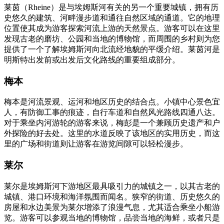
莱茵（Rheine）是与埃姆斯河有关的另一个重要城镇，拥有历
史悠久的建筑、河畔漫步道和通往自然区域的通道。它的地理
位置使其成为游客探索河流上游的天然景点。游客可以在这里
发现古老的磨坊、公园和当地的博物馆，而周围的乡村则为您
提供了一个了解埃姆斯河向北流经地貌的平缓介绍。莱茵河是
明斯特出发前或出发后文化路线的重要组成部分。
梅本
梅本是河流景观、运河和地区历史的结合点。小镇中心景色宜
人，有防御工事的痕迹，自行车道和自然风光路线四通八达。
对于乘坐内河游轮的游客来说，梅彭是一个兼顾历史遗产和户
外探险的好去处。这里的水道反映了该地区的实用历史，而这
里的广场和街道则让游客在游览间隙可以轻松漫步。
莱尔
莱尔是埃姆斯河下游地区最具吸引力的城镇之一，以其古老的
城镇、港口环境和海洋氛围而闻名。狭窄的街道、历史悠久的
房屋和水边美景为莱尔增添了浪漫气息，尤其适合乘坐小船游
览。游客可以参观当地的博物馆，品尝当地的海鲜，或者只是