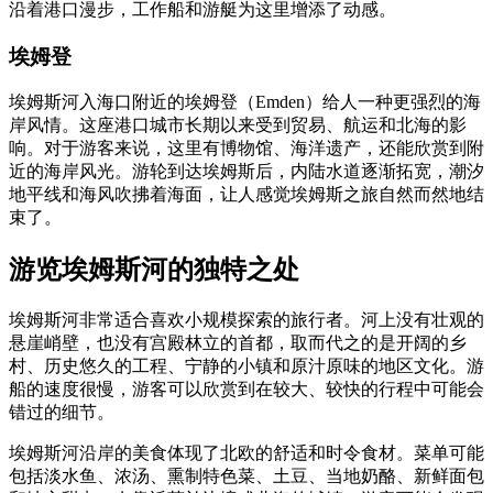
沿着港口漫步，工作船和游艇为这里增添了动感。
埃姆登
埃姆斯河入海口附近的埃姆登（Emden）给人一种更强烈的海
岸风情。这座港口城市长期以来受到贸易、航运和北海的影
响。对于游客来说，这里有博物馆、海洋遗产，还能欣赏到附
近的海岸风光。游轮到达埃姆斯后，内陆水道逐渐拓宽，潮汐
地平线和海风吹拂着海面，让人感觉埃姆斯之旅自然而然地结
束了。
游览埃姆斯河的独特之处
埃姆斯河非常适合喜欢小规模探索的旅行者。河上没有壮观的
悬崖峭壁，也没有宫殿林立的首都，取而代之的是开阔的乡
村、历史悠久的工程、宁静的小镇和原汁原味的地区文化。游
船的速度很慢，游客可以欣赏到在较大、较快的行程中可能会
错过的细节。
埃姆斯河沿岸的美食体现了北欧的舒适和时令食材。菜单可能
包括淡水鱼、浓汤、熏制特色菜、土豆、当地奶酪、新鲜面包