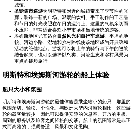
城镇。
圣诞集市巡游
为明斯特和附近的城镇带来了季节性的光
辉，装饰一新的广场、温暖的饮料、手工制作的工艺品
和节日的灯光映照在冬日的运河上。这里的气氛亲切而
不压抑，非常适合喜欢小型市场和当地传统的游客。
埃姆斯地区尤其适合
自然风光和自行车巡游
。平坦的地
貌、河边小路、湿地和乡村路线使该地区成为开展缓和
活动的绝佳地点。游客可以将上午的骑行与下午的巡航
结合起来，也可以选择以鸟类、河流生态和乡村风景为
重点的徒步旅行。
明斯特和埃姆斯河游轮的船上体验
船只大小和氛围
明斯特和埃姆斯河游轮的最佳体验是乘坐较小的船只，那里的
氛围亲切、轻松、个性化。与欧洲大型内河游轮相比，这些游
轮的载客量较少，因此可以提供安静的休息室、开放的甲板、
周到的服务以及旅客之间轻松的交谈。船上的氛围通常是非正
式而高雅的，强调舒适、风景和文化熏陶。