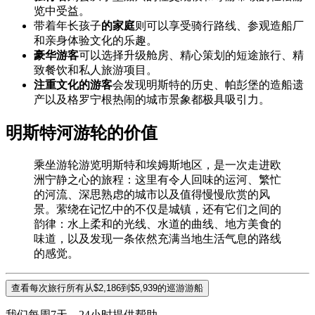
览中受益。
带着年长孩子
的家庭
则可以享受骑行路线、参观造船厂
和亲身体验文化的乐趣。
豪华游客
可以选择升级舱房、精心策划的短途旅行、精
致餐饮和私人旅游项目。
注重文化的游客
会发现明斯特的历史、帕彭堡的造船遗
产以及格罗宁根热闹的城市景象都极具吸引力。
明斯特河游轮的价值
乘坐游轮游览明斯特和埃姆斯地区，是一次走进欧
洲宁静之心的旅程：这里有令人回味的运河、繁忙
的河流、深思熟虑的城市以及值得慢慢欣赏的风
景。萦绕在记忆中的不仅是城镇，还有它们之间的
韵律：水上柔和的光线、水道的曲线、地方美食的
味道，以及发现一条依然充满当地生活气息的路线
的感觉。
查看每次旅行所有从$2,186到$5,939的巡游游船
我们每周7天，24小时提供帮助