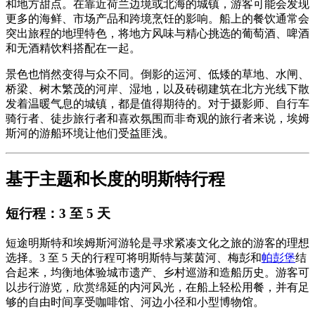
和地方甜点。在靠近荷兰边境或北海的城镇，游客可能会发现
更多的海鲜、市场产品和跨境烹饪的影响。船上的餐饮通常会
突出旅程的地理特色，将地方风味与精心挑选的葡萄酒、啤酒
和无酒精饮料搭配在一起。
景色也悄然变得与众不同。倒影的运河、低矮的草地、水闸、
桥梁、树木繁茂的河岸、湿地，以及砖砌建筑在北方光线下散
发着温暖气息的城镇，都是值得期待的。对于摄影师、自行车
骑行者、徒步旅行者和喜欢氛围而非奇观的旅行者来说，埃姆
斯河的游船环境让他们受益匪浅。
基于主题和长度的明斯特行程
短行程：3 至 5 天
短途明斯特和埃姆斯河游轮是寻求紧凑文化之旅的游客的理想
选择。3 至 5 天的行程可将明斯特与莱茵河、梅彭和
帕彭堡
结
合起来，均衡地体验城市遗产、乡村巡游和造船历史。游客可
以步行游览，欣赏绵延的内河风光，在船上轻松用餐，并有足
够的自由时间享受咖啡馆、河边小径和小型博物馆。