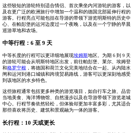
这些较短的游轮特别适合情侣、首次乘坐内河游轮的游客，以
及在更广泛的欧洲旅行中增加一个温和的德国北部延伸行程的
游客。行程亮点可能包括在导游的带领下游览明斯特的历史中
心、在帕彭堡的运河边度过一个夜晚，以及在一个宁静的早晨
巡游草地和农场。
中等行程：6 至 9 天
中等长度的行程可以更详细地展现
埃姆斯
地区。为期 6 到 9 天
的游轮可能会从明斯特地区出发，前往帕彭堡、莱尔、埃姆登
和
格罗宁根
，将德国和荷兰文化完美地结合在一起。从内陆水
闸和运河到港口城镇和跨境贸易路线，游客可以更深刻地感受
到该地区的水乡特色。
这些旅程通常包括更多种类的游览项目，如自行车之旅、品尝
当地美食、海洋博物馆、自然漫步以及在导游带领下游览老城
中心。行程节奏依然轻松，但体验却更加丰富多彩，尤其适合
那些喜欢将历史、建筑和景观融为一体的游客。
长行程：10 天或更长