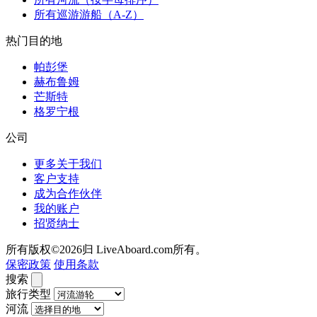
所有巡游游船（A-Z）
热门目的地
帕彭堡
赫布鲁姆
芒斯特
格罗宁根
公司
更多关于我们
客户支持
成为合作伙伴
我的账户
招贤纳士
所有版权©2026归 LiveAboard.com所有。
保密政策
使用条款
搜索
旅行类型
河流