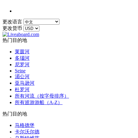
更改语言
更改货币
热门目的地
莱茵河
多瑙河
尼罗河
Seine
湄公河
亚马逊河
杜罗河
所有河流（按字母排序）
所有巡游游船（A-Z）
热门目的地
马格德堡
卡尔沃尔德