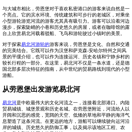
与大城市相比，劳恩堡对于喜欢私密港口的游客来说自然是一
个亮点。它的滨水环境、传统建筑和可步行的老城区，对乘坐
小型游轮游览河流的游客尤其具有吸引力。游客可以沿着河边
漫步，探索陡峭的小巷和历史悠久的房屋，或者在咖啡馆的露
台上欣赏易北河载着驳船、飞鸟和游轮驶过小镇时的美景。
对于探索
易北河游轮的
游客来说，劳恩堡是文化、自然和交通
的完美结合。它既可以作为汉堡和萨克森-安哈尔特州之间风
景的平缓介绍，也可以作为连接运河、历史名镇和宁静乡村的
较长行程的一部分。在这里，易北河不仅是一条水道，还是德
国北部多层次特征的指南，从中世纪的贸易路线到现代的小型
游船。
从劳恩堡出发游览易北河
易北河
是中欧最伟大的文化河流之一，连接着北部港口、内陆
贸易城镇、城堡景观和历史名城。在劳恩堡附近，河流给人以
开阔和沉思的感觉，宽阔的天空、低矮的草地和平静的海洋气
息塑造了这条河流。在更远的地方，游船可以继续驶向运河沿
岸的城镇、历史悠久的防御工事，以及揭示该地区工程、农