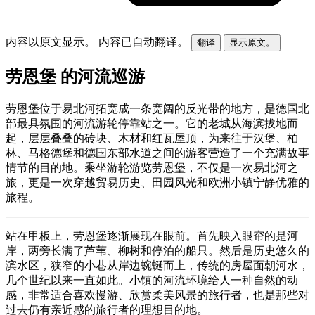
内容以原文显示。
内容已自动翻译。
翻译
显示原文。
劳恩堡 的河流巡游
劳恩堡位于易北河拓宽成一条宽阔的反光带的地方，是德国北
部最具氛围的河流游轮停靠站之一。它的老城从海滨拔地而
起，层层叠叠的砖块、木材和红瓦屋顶，为来往于汉堡、柏
林、马格德堡和德国东部水道之间的游客营造了一个充满故事
情节的目的地。乘坐游轮游览劳恩堡，不仅是一次易北河之
旅，更是一次穿越贸易历史、田园风光和欧洲小镇宁静优雅的
旅程。
站在甲板上，劳恩堡逐渐展现在眼前。首先映入眼帘的是河
岸，两旁长满了芦苇、柳树和停泊的船只。然后是历史悠久的
滨水区，狭窄的小巷从岸边蜿蜒而上，传统的房屋面朝河水，
几个世纪以来一直如此。小镇的河流环境给人一种自然的动
感，非常适合喜欢慢游、欣赏柔美风景的旅行者，也是那些对
过去仍有亲近感的旅行者的理想目的地。