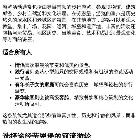
游览活动通常包括由导游带领的步行游览、参观博物馆、建筑
郊游、乡村自驾游和文化讲座。在劳恩堡，游览的重点是历史
悠久的滨水区和老城区的氛围。在其他地方，游客可以参观大
教堂、集市广场、花园、运河、城堡和遗产地。丰富的活动还
包括河流贸易、地区历史、当地美食、艺术和易北河景观变化
等方面的讲座。
适合所有人
情侣
喜欢浪漫的节奏和优美的景色。
独行者
则会从小型船只的交际规模和有组织的游览活动
中受益。
有年长子女的家庭
可能会喜欢历史、城堡和轻松的步行
游览。
豪华旅客则
会被高级
客舱
、精致餐饮和精心策划的文化
活动所吸引。
这条航线尤其适合那些看重真实性、历史和宁静的风景，而非
热闹的夜生活的游客。
选择途经劳恩堡的河流游轮