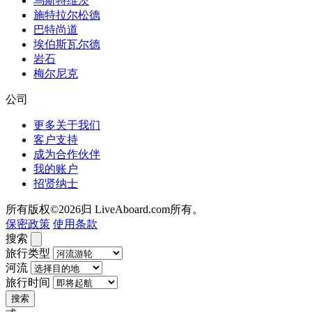
乌斯特维茨
施特拉尔松德
巴特尚道
埃伯斯瓦尔德
岩石
梅尔尼克
公司
更多关于我们
客户支持
成为合作伙伴
我的账户
招贤纳士
所有版权©2026归 LiveAboard.com所有。
保密政策
使用条款
搜索
旅行类型
河流
旅行时间
搜索