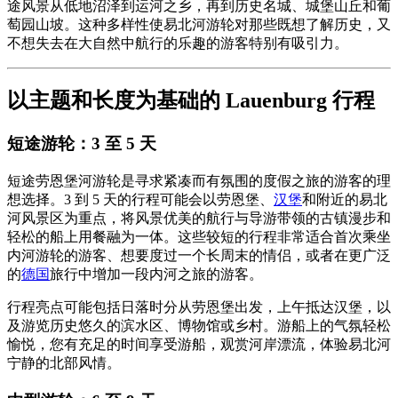
途风景从低地沼泽到运河之乡，再到历史名城、城堡山丘和葡
萄园山坡。这种多样性使易北河游轮对那些既想了解历史，又
不想失去在大自然中航行的乐趣的游客特别有吸引力。
以主题和长度为基础的 Lauenburg 行程
短途游轮：3 至 5 天
短途劳恩堡河游轮是寻求紧凑而有氛围的度假之旅的游客的理
想选择。3 到 5 天的行程可能会以劳恩堡、
汉堡
和附近的易北
河风景区为重点，将风景优美的航行与导游带领的古镇漫步和
轻松的船上用餐融为一体。这些较短的行程非常适合首次乘坐
内河游轮的游客、想要度过一个长周末的情侣，或者在更广泛
的
德国
旅行中增加一段内河之旅的游客。
行程亮点可能包括日落时分从劳恩堡出发，上午抵达汉堡，以
及游览历史悠久的滨水区、博物馆或乡村。游船上的气氛轻松
愉悦，您有充足的时间享受游船，观赏河岸漂流，体验易北河
宁静的北部风情。