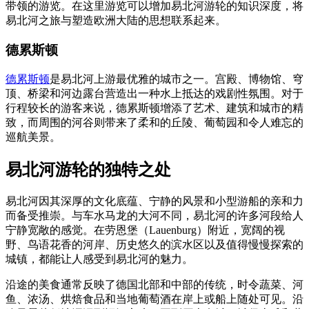
带领的游览。在这里游览可以增加易北河游轮的知识深度，将
易北河之旅与塑造欧洲大陆的思想联系起来。
德累斯顿
德累斯顿
是易北河上游最优雅的城市之一。宫殿、博物馆、穹
顶、桥梁和河边露台营造出一种水上抵达的戏剧性氛围。对于
行程较长的游客来说，德累斯顿增添了艺术、建筑和城市的精
致，而周围的河谷则带来了柔和的丘陵、葡萄园和令人难忘的
巡航美景。
易北河游轮的独特之处
易北河因其深厚的文化底蕴、宁静的风景和小型游船的亲和力
而备受推崇。与车水马龙的大河不同，易北河的许多河段给人
宁静宽敞的感觉。在劳恩堡（Lauenburg）附近，宽阔的视
野、鸟语花香的河岸、历史悠久的滨水区以及值得慢慢探索的
城镇，都能让人感受到易北河的魅力。
沿途的美食通常反映了德国北部和中部的传统，时令蔬菜、河
鱼、浓汤、烘焙食品和当地葡萄酒在岸上或船上随处可见。沿