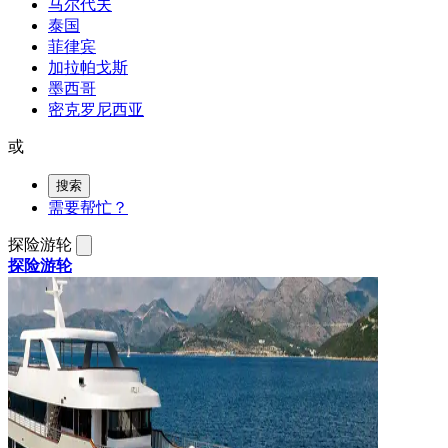
马尔代夫
泰国
菲律宾
加拉帕戈斯
墨西哥
密克罗尼西亚
或
搜索
需要帮忙？
探险游轮
探险游轮