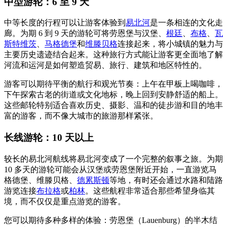
中型游轮：6 至 9 天
中等长度的行程可以让游客体验到
易北河
是一条相连的文化走
廊。为期 6 到 9 天的游轮可将劳恩堡与汉堡、
根廷
、
布格
、
瓦
斯特维茨
、
马格德堡
和
维滕贝格
连接起来，将小城镇的魅力与
主要历史遗迹结合起来。这种旅行方式能让游客更全面地了解
河流和运河是如何塑造贸易、旅行、建筑和地区特性的。
游客可以期待平衡的航行和观光节奏：上午在甲板上喝咖啡，
下午探索古老的街道或文化地标，晚上回到安静舒适的船上。
这些邮轮特别适合喜欢历史、摄影、温和的徒步游和目的地丰
富的游客，而不像大城市的旅游那样紧张。
长线游轮：10 天以上
较长的易北河航线将易北河变成了一个完整的叙事之旅。为期
10 多天的游轮可能会从汉堡或劳恩堡附近开始，一直游览马
格德堡、维滕贝格、
德累斯顿
等地，有时还会通过水路和陆路
游览连接
布拉格
或
柏林
。这些航程非常适合那些希望身临其
境，而不仅仅是重点游览的游客。
您可以期待多种多样的体验：劳恩堡（Lauenburg）的半木结