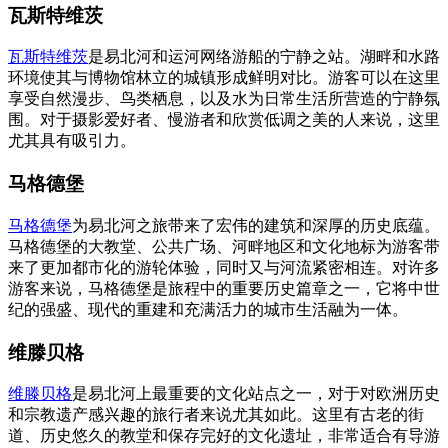
瓦斯特维茨
瓦斯特维茨
是易北河和运河网络游船的宁静之站。湖畔和水路
环境使其与博物馆林立的城镇形成鲜明对比。游客可以在这里
享受自然漫步、鸟类栖息，以及水为日常生活所营造的宁静氛
围。对于摄影爱好者、慢游者和欣赏低调之美的人来说，这里
尤其具有吸引力。
马格德堡
马格德堡
为易北河之旅带来了宏伟的建筑和深厚的历史底蕴。
马格德堡的大教堂、公共广场、河畔地区和文化地标为游客带
来了更加都市化的游轮体验，同时又与河流紧密相连。对许多
游客来说，马格德堡是旅程中的重要历史篇章之一，它将中世
纪的强盛、现代的重建和充满活力的城市生活融为一体。
维滕贝格
维滕贝格
是易北河上最重要的文化站点之一，对于对欧洲历史
和宗教遗产感兴趣的旅行者来说尤其如此。这里有古老的街
道、历史悠久的教堂和保存完好的文化遗址，非常适合有导游