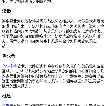
业、美食和政治历史的目的地。
汉堡
许多易北河航线都将劳恩堡与
汉堡
连接起来，
汉堡
是欧洲最大
的港口城市之一。汉堡拥有宏伟的仓库、海滨长廊、运河、博
物馆和热闹的餐饮场所，与劳恩堡的宁静魅力形成鲜明对比。
对于乘坐内河游轮的游客来说，汉堡为旅程增添了规模和活
力，展示了易北河如何将乡村风景与全球海洋历史联系在一
起。
乌尔曾
乌尔岑将
艺术、铁路历史和乡村特色带入更广阔的易北河游轮
区域。乌尔岑以其独特的车站建筑和悠闲的市中心而闻名，是
探索易北河运河和内陆路线行程中的一个游览点。游客可以在
这里感受到缓慢的节奏和地方风味，并领略德国北部主要城市
以外的迷人风光。
根廷
根廷
因水路、工业和运河之乡的实用之美而得名。对于邮轮游