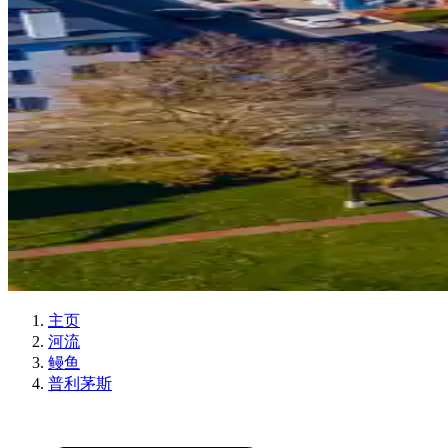
主页
河流
鳗鱼
普利茅斯