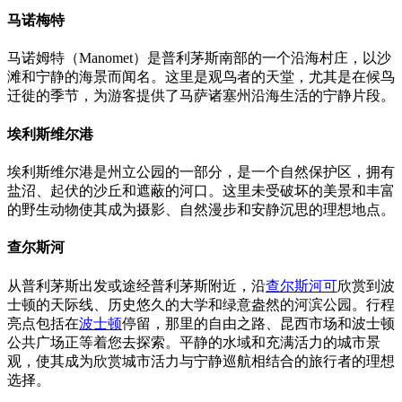
马诺梅特
马诺姆特（Manomet）是普利茅斯南部的一个沿海村庄，以沙
滩和宁静的海景而闻名。这里是观鸟者的天堂，尤其是在候鸟
迁徙的季节，为游客提供了马萨诸塞州沿海生活的宁静片段。
埃利斯维尔港
埃利斯维尔港是州立公园的一部分，是一个自然保护区，拥有
盐沼、起伏的沙丘和遮蔽的河口。这里未受破坏的美景和丰富
的野生动物使其成为摄影、自然漫步和安静沉思的理想地点。
查尔斯河
从普利茅斯出发或途经普利茅斯附近，沿
查尔斯河可
欣赏到波
士顿的天际线、历史悠久的大学和绿意盎然的河滨公园。行程
亮点包括在
波士顿
停留，那里的自由之路、昆西市场和波士顿
公共广场正等着您去探索。平静的水域和充满活力的城市景
观，使其成为欣赏城市活力与宁静巡航相结合的旅行者的理想
选择。