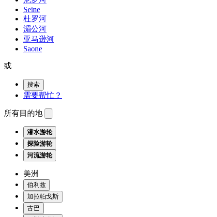
Seine
杜罗河
湄公河
亚马逊河
Saone
或
搜索
需要帮忙？
所有目的地
潜水游轮
探险游轮
河流游轮
美洲
伯利兹
加拉帕戈斯
古巴