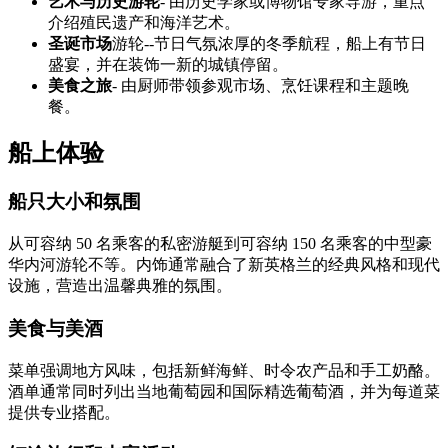
艺术与历史游轮
- 由历史学家或博物馆专家导游，重点
介绍殖民遗产和海洋艺术。
圣诞市场
游轮--节日气氛浓厚的冬季航程，船上有节日
盛宴，并在装饰一新的城镇停留。
美食之旅
- 由厨师带领参观市场、烹饪课程和主题晚
餐。
船上体验
船只大小和氛围
从可容纳 50 名乘客的私密游艇到可容纳 150 名乘客的中型豪
华内河游轮不等。内饰通常融合了新英格兰的经典风格和现代
设施，营造出温馨典雅的氛围。
美食与美酒
菜单强调地方风味，包括新鲜海鲜、时令农产品和手工奶酪。
酒单通常同时列出当地葡萄园和国际精选葡萄酒，并为每道菜
提供专业搭配。