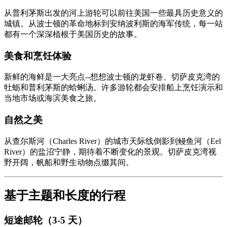
从普利茅斯出发的河上游轮可以前往美国一些最具历史意义的
城镇。从波士顿的革命地标到安纳波利斯的海军传统，每一站
都有一个深深植根于美国历史的故事。
美食和烹饪体验
新鲜的海鲜是一大亮点--想想波士顿的龙虾卷、切萨皮克湾的
牡蛎和普利茅斯的蛤蜊汤。许多游轮都会安排船上烹饪演示和
当地市场或海滨美食之旅。
自然之美
从查尔斯河（Charles River）的城市天际线倒影到鳗鱼河（Eel
River）的盐沼宁静，期待着不断变化的景观。切萨皮克湾视
野开阔，帆船和野生动物点缀其间。
基于主题和长度的行程
短途邮轮（3-5 天）