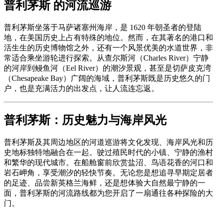
普利茅斯 的河流巡游
普利茅斯坐落于马萨诸塞州海岸，是 1620 年朝圣者的登陆
地，在美国历史上占有特殊的地位。然而，在其著名的港口和
活生生的历史博物馆之外，还有一个风景优美的水道世界，非
常适合乘坐游轮进行探索。从查尔斯河（Charles River）宁静
的河岸到鳗鱼河（Eel River）的潮汐景观，甚至是切萨皮克湾
（Chesapeake Bay）广阔的海域，普利茅斯既是历史悠久的门
户，也是充满活力的出发点，让人流连忘返。
普利茅斯：历史魅力与海岸风光
普利茅斯及其周边地区的河道巡游将文化发现、海岸风光和历
史地标独特地融合在一起。驶过殖民时代的小镇、宁静的渔村
和繁华的现代城市。在船舱窗前欣赏盐沼、鸟语花香的河口和
岩石岬角，享受潮汐的轻快节奏。无论您是想追寻早期定居者
的足迹、品尝新英格兰海鲜，还是想体验大自然最宁静的一
面，普利茅斯的河流路线都为您开启了一扇通往各种探险的大
门。