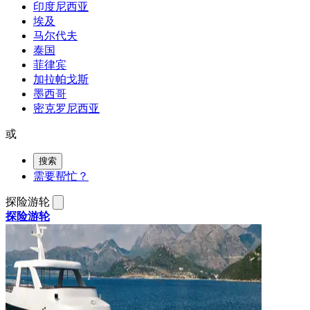
印度尼西亚
埃及
马尔代夫
泰国
菲律宾
加拉帕戈斯
墨西哥
密克罗尼西亚
或
搜索
需要帮忙？
探险游轮
探险游轮