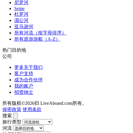
尼罗河
Seine
杜罗河
湄公河
亚马逊河
所有河流（按字母排序）
所有巡游游船（A-Z）
热门目的地
公司
更多关于我们
客户支持
成为合作伙伴
我的账户
招贤纳士
所有版权©2026归 LiveAboard.com所有。
保密政策
使用条款
搜索
旅行类型
河流