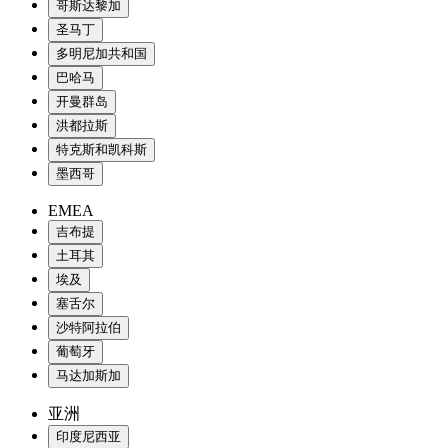
哥斯达黎加
圣马丁
多明尼加共和国
巴哈马
开曼群岛
洪都拉斯
特克斯和凯科斯
墨西哥
EMEA
吉布提
土耳其
埃及
塞舌尔
沙特阿拉伯
葡萄牙
马达加斯加
亚洲
印度尼西亚