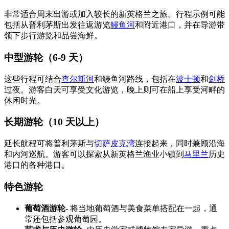
非常适合周末出游或加入较长的新英格兰之旅。行程示例可能
包括从普利茅斯出发往返游览
鳗鱼河
和附近港口，并在导游带
领下步行游览和品尝海鲜。
中型游轮（6-9 天）
这些行程可结合
查尔斯河
和鳗鱼河路线，包括在
波士顿
和
剑桥
过夜。游客白天可享受文化游览，晚上则可在船上享受河畔的
休闲时光。
长期游轮（10 天以上）
延长航程可将普利茅斯与
切萨皮克湾
连接起来，同时兼顾沿海
和内河巡航。游客可以探索从新英格兰渔业小镇到
马里兰
历史
港口的各种港口。
特色游轮
葡萄酒游轮
- 将当地葡萄酒与美食菜单搭配在一起，通
常还包括参观葡萄园。