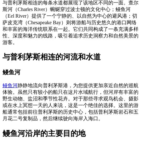
与普利茅斯相连的每条水道都展现了该地区不同的一面。查尔
斯河（Charles River）蜿蜒穿过波士顿的文化中心；鳗鱼河
（Eel River）提供了一个宁静的、以自然为中心的避风港；切
萨皮克湾（Chesapeake Bay）则将游船与历史悠久的港口网络
和丰富的海洋传统联系在一起。它们共同构成了一条充满多样
性、深度和魅力的线路，吸引着追求历史洞察力和自然美景的
游客。
与普利茅斯相连的河流和水道
鳗鱼河
鳗鱼河
静静地流向普利茅斯港，为您提供更加亲近自然的巡航
体验。虽然只有较小的船只在这片水域航行，但河岸有丰富的
野生动物、盐沼和季节性花卉。对于那些寻求观鸟机会、摄影
或在水上冥想一天的人来说，这是一个绝佳的选择。这里的游
船通常包括前往普利茅斯的历史中心，包括普利茅斯岩石和五
月花二号复制品，然后继续驶向海岸入海口。
鳗鱼河沿岸的主要目的地