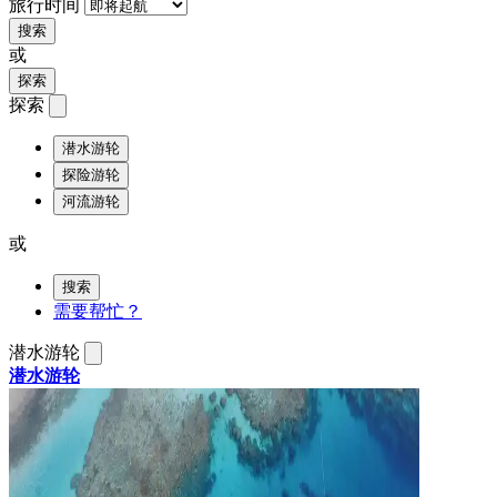
旅行时间
搜索
或
探索
探索
潜水游轮
探险游轮
河流游轮
或
搜索
需要帮忙？
潜水游轮
潜水游轮