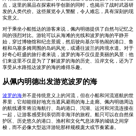
点，这里的展品在探索科学创新的同时，也揭示了战时武器研
发的人类代价。这些展览令人警醒，令人难忘，具有深刻的现
实意义。
对于乘坐小船抵达的游客来说，佩内明德提供了自然与记忆之
间的强烈对比。游轮可以从海滩的光线和波罗的海的平静开
始，穿过博物馆和纪念景观，然后驶向基尔等热闹的港口、鲁
根和乌塞多姆周围的岛屿风光，或通往波兰的跨境水道。对于
好奇心旺盛的旅行者来说，波罗的海不仅仅是美丽的风景：他
们来这里不仅是为了了解波罗的海的历史、沿岸文化，还为了
享受从水路抵达波罗的海的难得乐趣。
从佩内明德出发游览波罗的海
波罗的海
并不是传统意义上的河流，但在小船和河流巡航的世
界里，它却能很好地充当遮风避雨的海上走廊。佩内明德周边
的航线通常将沿海航行、岛屿港口、泻湖、运河和河流连接在
一起，让游客感受到亲切而非海洋的旅程。船只可以在自然保
护区、历史悠久的港口、渔村和文化气息浓厚的城镇之间穿
梭，而不必像大型远洋游轮那样规模庞大或节奏紧凑。