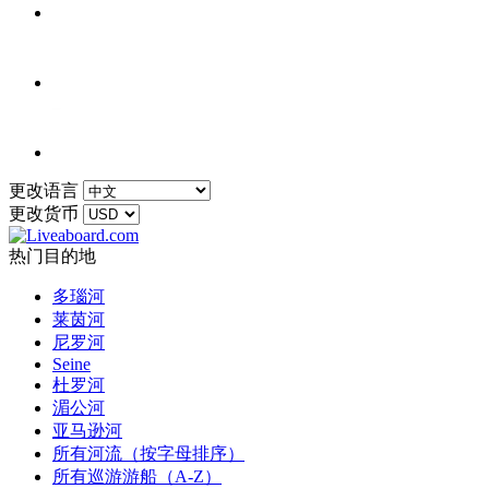
更改语言
更改货币
热门目的地
多瑙河
莱茵河
尼罗河
Seine
杜罗河
湄公河
亚马逊河
所有河流（按字母排序）
所有巡游游船（A-Z）