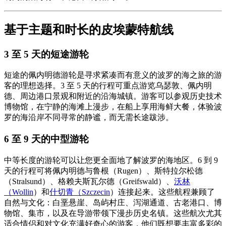
基于主题和时长的皮埃蒙特航线
3 至 5 天的短途游轮
短途的佩内明德游轮是寻求紧凑而有意义的波罗的海之旅的游
客的理想选择。3 至 5 天的行程可重点游览乌瑟敦、佩内明
德、周边港口景观和附近的沿海城镇。游客可以参观历史技术
博物馆，在宁静的海滩上漫步，在船上享用海鲜大餐，体验波
罗的海沿岸不同寻常的静谧，而无需长途跋涉。
6 至 9 天的中型游轮
中等长度的游轮可以让您更全面地了解波罗的海地区。6 到 9
天的行程可将佩内明德与鲁根（Rugen）、斯特拉尔松德
（Stralsund）、格赖夫斯瓦尔德（Greifswald）、
沃林
（Wollin
）和
什切青（Szczecin
）连接起来。这些航程兼顾了
自然与文化：白垩悬崖、岛屿村庄、泻湖通道、古老港口、博
物馆、集市，以及在导游带领下漫步历史名镇。这些航次尤其
适合情侣和对文化充满好奇心的游客，他们既想要丰富多彩的