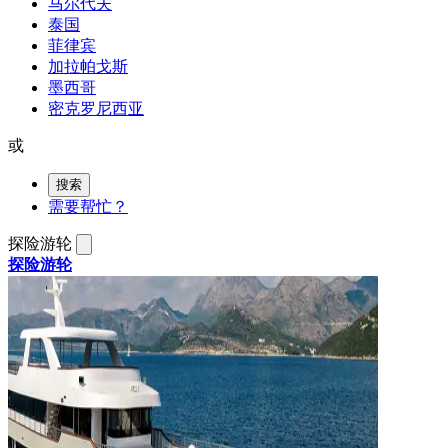
马尔代夫
泰国
菲律宾
加拉帕戈斯
墨西哥
密克罗尼西亚
或
搜索
需要帮忙？
探险游轮
探险游轮