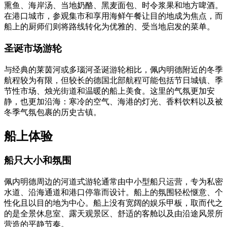
熏鱼、海岸汤、当地奶酪、黑麦面包、时令浆果和地方啤酒。
在港口城市，参观集市和享用海鲜午餐让目的地成为焦点，而
船上的厨师们则将路线转化为优雅的、受当地启发的菜单。
圣诞市场游轮
与经典的莱茵河或多瑙河圣诞游轮相比，佩内明德附近的冬季
航程较为有限，但较长的德国北部航程可能包括节日城镇、季
节性市场、烛光街道和温暖的船上美食。这里的气氛更加安
静，也更加沿海：寒冷的空气、海港的灯光、香料饮料以及被
冬季气氛包裹的历史古镇。
船上体验
船只大小和氛围
佩内明德周边的河道式游轮通常由中小型船只运营，专为私密
水道、沿海通道和港口停靠而设计。船上的氛围轻松惬意、个
性化且以目的地为中心。船上没有宽阔的娱乐甲板，取而代之
的是全景休息室、露天观景区、舒适的客舱以及由沿途风景所
营造的平静节奏。