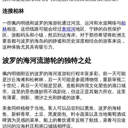
连接柏林
一些佩内明德和波罗的海游轮通过河流、运河和水道网络与
柏
林
相连。这些线路可能会经过
奥得河
地区、宁静的自然保护
区、游船码头和小镇，然后到达海岸。对于那些希望将欧洲主
要首都与波罗的海岛屿的静谧和历史深度相结合的游客来说，
这种体验尤其具有吸引力。
波罗的海河流游轮的独特之处
佩内明德附近的波罗的海河道游轮行程丰富多彩。前一天可能
是沙丘海滩和松树林，后一天可能是参观博物馆，重新审视二
十世纪，再后一天可能是贸易、造船和跨境文化塑造的港口城
市。这里的景色微妙而不戏剧化，但这正是其魅力所在。这里
有薄雾、倒影、潮汐之光和静谧的故事。
美食同样植根于当地。客人可以品尝到以熏鱼、波罗的海鲱
鱼、新鲜香草、土豆、黑麦面包、时令蔬菜以及当地葡萄酒或
啤酒为灵感的菜单。船上的餐饮通常反映了航线，菜肴与沿途
访问的沿海村庄和港口城镇相呼应。