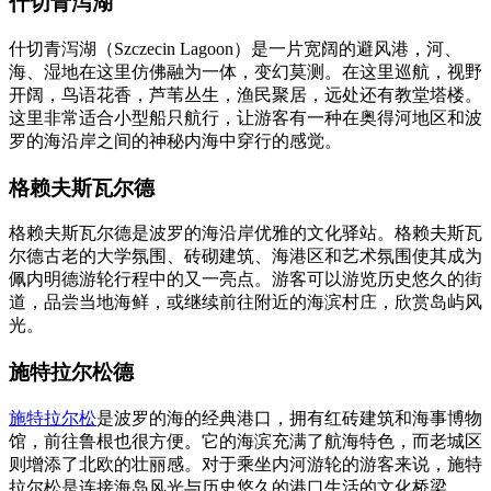
什切青泻湖
什切青泻湖（Szczecin Lagoon）是一片宽阔的避风港，河、
海、湿地在这里仿佛融为一体，变幻莫测。在这里巡航，视野
开阔，鸟语花香，芦苇丛生，渔民聚居，远处还有教堂塔楼。
这里非常适合小型船只航行，让游客有一种在奥得河地区和波
罗的海沿岸之间的神秘内海中穿行的感觉。
格赖夫斯瓦尔德
格赖夫斯瓦尔德是波罗的海沿岸优雅的文化驿站。格赖夫斯瓦
尔德古老的大学氛围、砖砌建筑、海港区和艺术氛围使其成为
佩内明德游轮行程中的又一亮点。游客可以游览历史悠久的街
道，品尝当地海鲜，或继续前往附近的海滨村庄，欣赏岛屿风
光。
施特拉尔松德
施特拉尔松
是波罗的海的经典港口，拥有红砖建筑和海事博物
馆，前往鲁根也很方便。它的海滨充满了航海特色，而老城区
则增添了北欧的壮丽感。对于乘坐内河游轮的游客来说，施特
拉尔松是连接海岛风光与历史悠久的港口生活的文化桥梁。