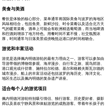
美食与美酒
餐饮是体验的核心部分。菜单通常将国际美食与波罗的海地区
风味相结合，包括鱼类、新鲜沙拉、时令菜肴以及适合北方天
气的暖胃菜肴。酒单上可能会有欧洲精选葡萄酒，而当地啤酒
和烈酒则增添了地方特色。用餐时间不紧不慢，社交氛围浓
厚，时间通常与日落美景或傍晚抵达港口的时间相吻合。
游览和丰富活动
游览是选择佩内明德游轮的最有力理由之一。游客可以参加由
导游带领的博物馆参观、海岸漫步、自行车之旅、观鸟郊游、
港口观光或什切青、施特拉尔松德、基尔和格赖夫斯瓦尔德的
城市漫步。船上的丰富活动还包括波罗的海历史、海洋文化、
地区生态以及佩内明德的复杂遗产讲座。
适合每个人的游览项目
佩内明德河游轮特别吸引情侣、独行游客、历史爱好者、摄影
师以及喜欢宁静风景和体贴游览的成熟游客。带着年长孩子的