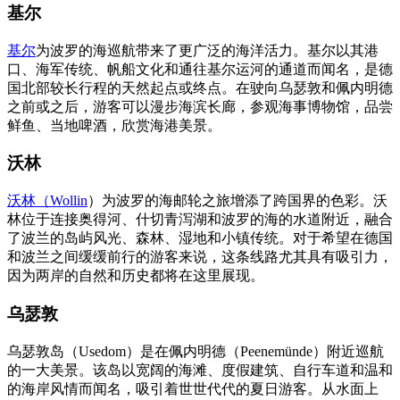
基尔
基尔
为波罗的海巡航带来了更广泛的海洋活力。基尔以其港
口、海军传统、帆船文化和通往基尔运河的通道而闻名，是德
国北部较长行程的天然起点或终点。在驶向乌瑟敦和佩内明德
之前或之后，游客可以漫步海滨长廊，参观海事博物馆，品尝
鲜鱼、当地啤酒，欣赏海港美景。
沃林
沃林（Wollin
）为波罗的海邮轮之旅增添了跨国界的色彩。沃
林位于连接奥得河、什切青泻湖和波罗的海的水道附近，融合
了波兰的岛屿风光、森林、湿地和小镇传统。对于希望在德国
和波兰之间缓缓前行的游客来说，这条线路尤其具有吸引力，
因为两岸的自然和历史都将在这里展现。
乌瑟敦
乌瑟敦岛（Usedom）是在佩内明德（Peenemünde）附近巡航
的一大美景。该岛以宽阔的海滩、度假建筑、自行车道和温和
的海岸风情而闻名，吸引着世世代代的夏日游客。从水面上