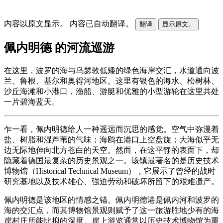
内容以原文显示。
内容已自动翻译。
翻译
显示原文。
佩内明德 的河流巡游
在这里，波罗的海与乌瑟敦低矮的绿色海岸交汇，水道通向波
兰、鲁根、基尔和奥得河地区。这里有银色的海水、松树林、
沙丘海滩和小港口，渔船、游艇和优雅的小型游轮在这里共处
一片碧海蓝天。
乍一看，佩内明德给人一种遥远而沉思的感觉。空气中弥漫着
盐、树脂和湿芦苇的气味；海鸥在港口上空盘旋；大海似乎无
边无际地伸向北方苍白的天空。然而，在这平静的表面下，却
隐藏着德国最复杂的历史景观之一。该镇最著名的是历史技术
博物馆（Historical Technical Museum），它展示了曾经的战时
研究基地以及技术雄心、强迫劳动和破坏所留下的艰难遗产。
佩内明德是该地区的情感之锚。佩内明德港是佩内河和波罗的
海的交汇点，而其博物馆景观则赋予了这一旅游胜地少有的海
岸村庄所能比拟的深度。岸上游览通常以历史技术博物馆为重