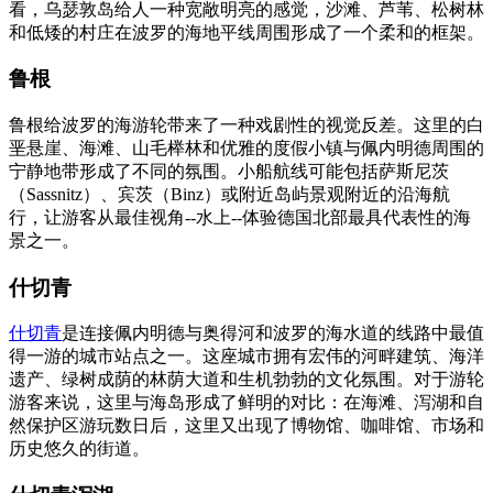
看，乌瑟敦岛给人一种宽敞明亮的感觉，沙滩、芦苇、松树林
和低矮的村庄在波罗的海地平线周围形成了一个柔和的框架。
鲁根
鲁根给波罗的海游轮带来了一种戏剧性的视觉反差。这里的白
垩悬崖、海滩、山毛榉林和优雅的度假小镇与佩内明德周围的
宁静地带形成了不同的氛围。小船航线可能包括萨斯尼茨
（Sassnitz）、宾茨（Binz）或附近岛屿景观附近的沿海航
行，让游客从最佳视角--水上--体验德国北部最具代表性的海
景之一。
什切青
什切青
是连接佩内明德与奥得河和波罗的海水道的线路中最值
得一游的城市站点之一。这座城市拥有宏伟的河畔建筑、海洋
遗产、绿树成荫的林荫大道和生机勃勃的文化氛围。对于游轮
游客来说，这里与海岛形成了鲜明的对比：在海滩、泻湖和自
然保护区游玩数日后，这里又出现了博物馆、咖啡馆、市场和
历史悠久的街道。