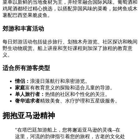
菜单以新鲜的当地食材为主，并经常融合国际风味。葡萄酒和
鸡尾酒都经过精心挑选，以搭配异国风味的菜肴，如烤鱼或木
薯配巴西坚果脆皮鱼。
郊游和丰富活动
每日郊游活动包括徒步旅行、划独木舟游览、社区探访和晚间
野生动物观赏。船上讲座和烹饪课程则加深了旅程的教育意
义。
适合所有游客类型
情侣：
浪漫日落航行和亲密游览。
家庭
富有教育意义的探险和适合儿童的导游。
单人旅行者：
热情的社区和个性化的关注。
奢华追求者
精致美食、水疗护理和五星级服务。
拥抱亚马逊精神
"在塔巴廷加游船上，您将邂逅亚马逊的灵魂--在
这里，河流的韵律指引着您的旅程，古老的文化处