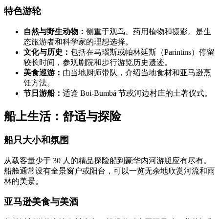
特色游轮
自然与野生动物：
侧重于观鸟、药用植物和摄影。是生
态旅游者和科学家的理想选择。
文化与历史：
包括在马瑙斯或帕林廷斯（Parintins）停留
较长时间，参观剧院和步行游览历史遗迹。
美食巡游：
由当地厨师带队，介绍当地食材和亚马逊烹
饪方法。
节日游船：
适逢 Boi-Bumbá 节或河边村庄的土著仪式。
船上生活：舒适与探险
船只大小和氛围
从载客量少于 30 人的精品探险船到豪华内河游艇应有尽有。
船舱通常设有全景窗户或阳台，可以一览无余地欣赏河流和雨
林的美景。
亚马逊美食与美酒