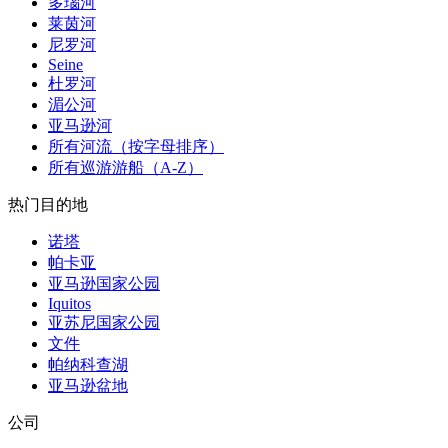
多瑙河
莱茵河
尼罗河
Seine
杜罗河
湄公河
亚马逊河
所有河流（按字母排序）
所有巡游游船（A-Z）
热门目的地
诺塔
帕卡亚
亚马逊国家公园
Iquitos
亚苏尼国家公园
文件
帕纳科查湖
亚马逊盆地
公司