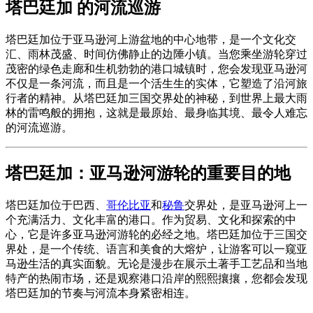
塔巴廷加 的河流巡游
塔巴廷加位于亚马逊河上游盆地的中心地带，是一个文化交
汇、雨林茂盛、时间仿佛静止的边陲小镇。当您乘坐游轮穿过
茂密的绿色走廊和生机勃勃的港口城镇时，您会发现亚马逊河
不仅是一条河流，而且是一个活生生的实体，它塑造了沿河旅
行者的精神。从塔巴廷加三国交界处的神秘，到世界上最大雨
林的雷鸣般的拥抱，这就是最原始、最身临其境、最令人难忘
的河流巡游。
塔巴廷加：亚马逊河游轮的重要目的地
塔巴廷加位于巴西、
哥伦比亚
和
秘鲁
交界处，是亚马逊河上一
个充满活力、文化丰富的港口。作为贸易、文化和探索的中
心，它是许多亚马逊河游轮的必经之地。塔巴廷加位于三国交
界处，是一个传统、语言和美食的大熔炉，让游客可以一窥亚
马逊生活的真实面貌。无论是漫步在展示土著手工艺品和当地
特产的热闹市场，还是观察港口沿岸的熙熙攘攘，您都会发现
塔巴廷加的节奏与河流本身紧密相连。