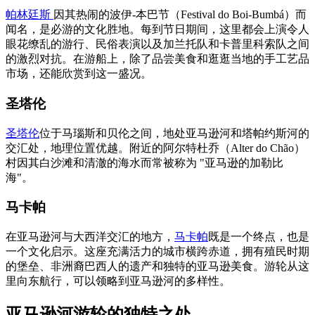
帕林廷斯
因其热闹的波伊-本巴节（Festival do Boi-Bumbá）而
闻名，是必游的文化胜地。每到节日期间，这里都会上演令人
眼花缭乱的游行、民俗表演以及加兰托队和卡普里科索队之间
的激烈对抗。在游船上，除了品尝美食和逛逛当地的手工艺品
市场，还能欣赏到这一盛况。
圣塔伦
圣塔伦
位于马瑙斯和贝伦之间，地处亚马逊河和塔帕约斯河的
交汇处，地理位置优越。附近的阿尔特杜乔（Alter do Chão）
村因其白沙滩和清澈的海水而常被称为 "亚马逊的加勒比
海"。
马卡帕
在亚马逊河与大西洋交汇的地方，
马卡帕
既是一个终点，也是
一个文化启示。这座充满活力的城市横跨赤道，拥有殖民时期
的堡垒、非洲裔巴西人的遗产和独特的亚马逊美食。游轮从这
里向东航行，可以领略到亚马逊河的多样性。
亚马逊河游轮的独特之处