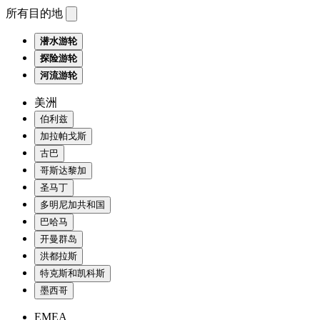
所有目的地
潜水游轮
探险游轮
河流游轮
美洲
伯利兹
加拉帕戈斯
古巴
哥斯达黎加
圣马丁
多明尼加共和国
巴哈马
开曼群岛
洪都拉斯
特克斯和凯科斯
墨西哥
EMEA