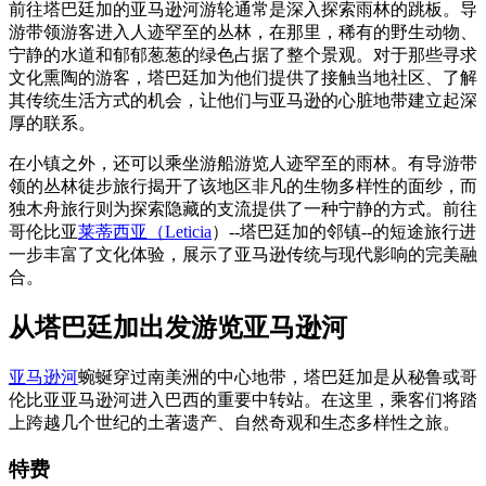
前往塔巴廷加的亚马逊河游轮通常是深入探索雨林的跳板。导
游带领游客进入人迹罕至的丛林，在那里，稀有的野生动物、
宁静的水道和郁郁葱葱的绿色占据了整个景观。对于那些寻求
文化熏陶的游客，塔巴廷加为他们提供了接触当地社区、了解
其传统生活方式的机会，让他们与亚马逊的心脏地带建立起深
厚的联系。
在小镇之外，还可以乘坐游船游览人迹罕至的雨林。有导游带
领的丛林徒步旅行揭开了该地区非凡的生物多样性的面纱，而
独木舟旅行则为探索隐藏的支流提供了一种宁静的方式。前往
哥伦比亚
莱蒂西亚（Leticia
）--塔巴廷加的邻镇--的短途旅行进
一步丰富了文化体验，展示了亚马逊传统与现代影响的完美融
合。
从塔巴廷加出发游览亚马逊河
亚马逊河
蜿蜒穿过南美洲的中心地带，塔巴廷加是从秘鲁或哥
伦比亚亚马逊河进入巴西的重要中转站。在这里，乘客们将踏
上跨越几个世纪的土著遗产、自然奇观和生态多样性之旅。
特费