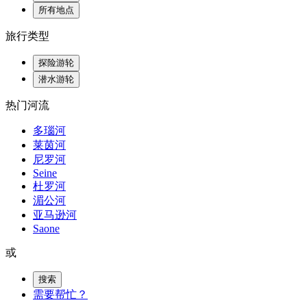
所有地点
旅行类型
探险游轮
潜水游轮
热门河流
多瑙河
莱茵河
尼罗河
Seine
杜罗河
湄公河
亚马逊河
Saone
或
搜索
需要帮忙？