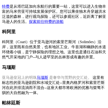
特费
是从塔巴廷加向东航行的重要一站，这里可以进入生物丰
富的马米劳亚可持续发展保护区。您可以乘坐独木舟穿越洪水
泛滥的森林，进行观鸟探险，还可以参观社区，近距离了解亚
马逊人的生活。
探索前往特费的游船
科阿里
科阿里（Coari）位于亚马逊河的索里芒斯河（Solimões）沿
岸，这里既有自然美景，也有地区工业。牛首湖和幽静的水道
环绕着小镇，是宁静探险的理想之地。这里也是通往石油和天
然气开采地的门户--与人迹罕至的丛林形成有趣的并置。
马瑙斯
亚马逊皇冠上的明珠
马瑙斯
是奢华与荒野的交汇处。
这里有
标志性的亚马逊剧院和水域交汇处--里奥内格罗河和索里芒斯
河在此并排流淌而不混合--这座大都市将欧洲的优雅与桀骜不
驯的大自然融为一体。
帕林廷斯