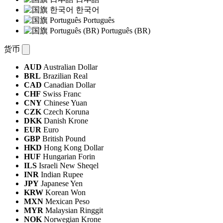
한국어
Português
Português (BR)
货币
AUD
Australian Dollar
BRL
Brazilian Real
CAD
Canadian Dollar
CHF
Swiss Franc
CNY
Chinese Yuan
CZK
Czech Koruna
DKK
Danish Krone
EUR
Euro
GBP
British Pound
HKD
Hong Kong Dollar
HUF
Hungarian Forin
ILS
Israeli New Sheqel
INR
Indian Rupee
JPY
Japanese Yen
KRW
Korean Won
MXN
Mexican Peso
MYR
Malaysian Ringgit
NOK
Norwegian Krone