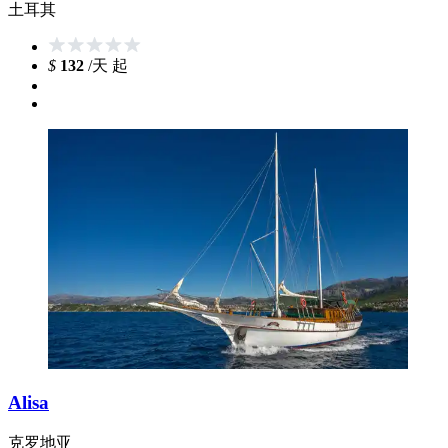
土耳其
$
132
/天 起
Alisa
克罗地亚