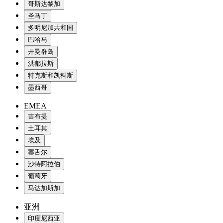
哥斯达黎加
圣马丁
多明尼加共和国
巴哈马
开曼群岛
洪都拉斯
特克斯和凯科斯
墨西哥
EMEA
吉布提
土耳其
埃及
塞舌尔
沙特阿拉伯
葡萄牙
马达加斯加
亚洲
印度尼西亚