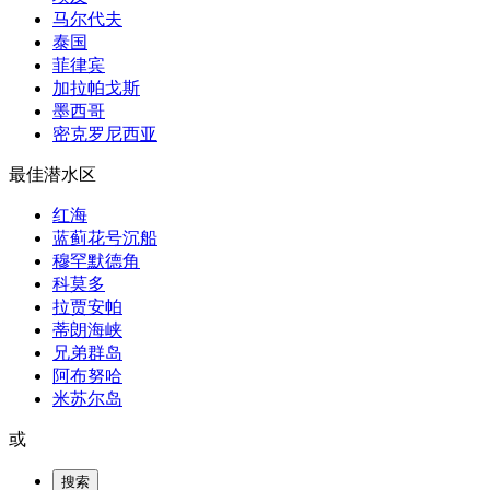
马尔代夫
泰国
菲律宾
加拉帕戈斯
墨西哥
密克罗尼西亚
最佳潜水区
红海
蓝蓟花号沉船
穆罕默德角
科莫多
拉贾安帕
蒂朗海峡
兄弟群岛
阿布努哈
米苏尔岛
或
搜索