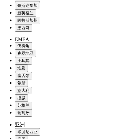
哥斯达黎加
新英格兰
阿拉斯加州
墨西哥
EMEA
佛得角
克罗地亚
土耳其
埃及
塞舌尔
希腊
意大利
挪威
苏格兰
葡萄牙
亚洲
印度尼西亚