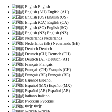
English
English (AU)
English (US)
English (CA)
English (SG)
English (NZ)
Nederlands
Nederlands (BE)
Deutsch
Deutsch (CH)
Deutsch (AT)
Français
Français (CH)
Français (BE)
Español
Español (MX)
Español (AR)
Italiano
Русский
中文
日本語