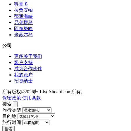
科莫多
拉贾安帕
蒂朗海峡
兄弟群岛
阿布努哈
米苏尔岛
公司
更多关于我们
客户支持
成为合作伙伴
我的账户
招贤纳士
所有版权©2026归 LiveAboard.com所有。
保密政策
使用条款
搜索
旅行类型
目的地
旅行时间
搜索