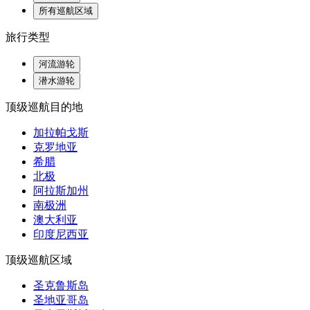
所有巡航区域
旅行类型
河流游轮
潜水游轮
顶级巡航目的地
加拉帕戈斯
克罗地亚
希腊
北极
阿拉斯加州
南极洲
澳大利亚
印度尼西亚
顶级巡航区域
圣克鲁斯岛
圣地亚哥岛