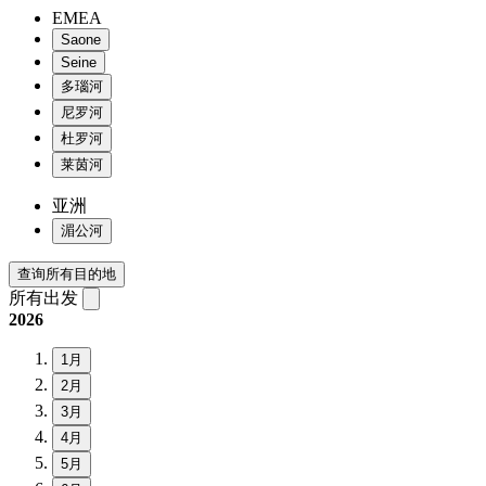
EMEA
Saone
Seine
多瑙河
尼罗河
杜罗河
莱茵河
亚洲
湄公河
查询所有目的地
所有出发
2026
1月
2月
3月
4月
5月