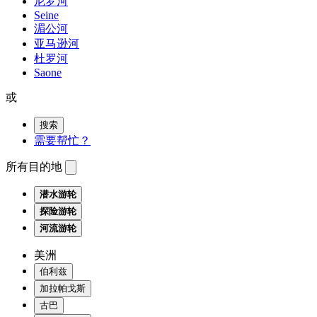
尼罗河
Seine
湄公河
亚马逊河
杜罗河
Saone
或
搜索
需要帮忙？
所有目的地
潜水游轮
探险游轮
河流游轮
美洲
伯利兹
加拉帕戈斯
古巴