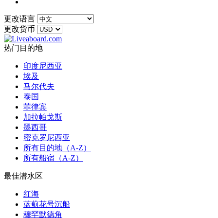
更改语言
更改货币
热门目的地
印度尼西亚
埃及
马尔代夫
泰国
菲律宾
加拉帕戈斯
墨西哥
密克罗尼西亚
所有目的地（A-Z）
所有船宿（A-Z）
最佳潜水区
红海
蓝蓟花号沉船
穆罕默德角