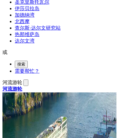
圣克里斯托瓦尔
伊莎贝拉岛
加德纳湾
北西摩
查尔斯·达尔文研究站
热那维萨岛
达尔文湾
或
搜索
需要帮忙？
河流游轮
河流游轮