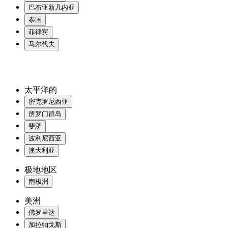
巴布亚新几内亚
泰国
菲律宾
马尔代夫
太平洋的
密克罗尼西亚
所罗门群岛
斐济
波利尼西亚
澳大利亚
极地地区
南极洲
美洲
佛罗里达
加拉帕戈斯