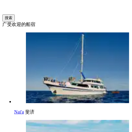
搜索
广受欢迎的船宿
Nai'a
斐济