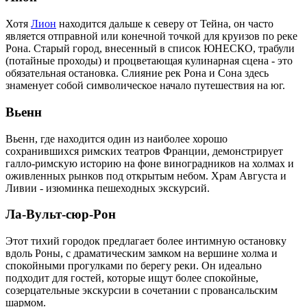
Хотя
Лион
находится дальше к северу от Тейна, он часто
является отправной или конечной точкой для круизов по реке
Рона. Старый город, внесенный в список ЮНЕСКО, трабули
(потайные проходы) и процветающая кулинарная сцена - это
обязательная остановка. Слияние рек Рона и Сона здесь
знаменует собой символическое начало путешествия на юг.
Вьенн
Вьенн, где находится один из наиболее хорошо
сохранившихся римских театров Франции, демонстрирует
галло-римскую историю на фоне виноградников на холмах и
оживленных рынков под открытым небом. Храм Августа и
Ливии - изюминка пешеходных экскурсий.
Ла-Вульт-сюр-Рон
Этот тихий городок предлагает более интимную остановку
вдоль Роны, с драматическим замком на вершине холма и
спокойными прогулками по берегу реки. Он идеально
подходит для гостей, которые ищут более спокойные,
созерцательные экскурсии в сочетании с провансальским
шармом.