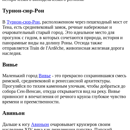
Турнон-сюр-Рон
В
Турнон-сюр-Рон
, расположенном через пешеходный мост от
Тена, есть средневековый замок, речные набережные и
очаровательный старый город. Это идеальное место для
прогулок с гидом, в которых сочетаются природа, история и
панорамные виды на долину Роны. Отсюда также
отправляется Train de l'Ardèche, живописная железная дорога
наследия.
Вивье
Маленький город
Вивье
- это прекрасно сохранившаяся смесь
римской, средневековой и ренессансной архитектуры.
Прогуляйся по тихим каменным улочкам, чтобы добраться до
собора Сен-Венсан, откуда открывается вид на реку. Вивье
привносит в впечатления от речного круиза глубокое чувство
времени и преемственности.
Авиньон
Дальше к югу
Авиньон
очаровывает круизеров своим
наследием XIV века как резиденции папства. Папский