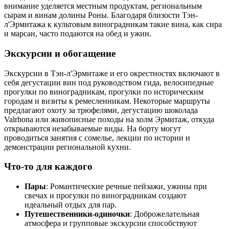
внимание уделяется местным продуктам, региональным
сырам и винам долины Роны. Благодаря близости Тэн-
л'Эрмитажа к культовым виноградникам такие вина, как сира
и марсан, часто подаются на обед и ужин.
Экскурсии и обогащение
Экскурсии в Тэн-л'Эрмитаже и его окрестностях включают в
себя дегустации вин под руководством гида, велосипедные
прогулки по виноградникам, прогулки по историческим
городам и визиты к ремесленникам. Некоторые маршруты
предлагают охоту за трюфелями, дегустацию шоколада
Valrhona или живописные походы на холм Эрмитаж, откуда
открываются незабываемые виды. На борту могут
проводиться занятия с сомелье, лекции по истории и
демонстрации региональной кухни.
Что-то для каждого
Пары
: Романтические речные пейзажи, ужины при
свечах и прогулки по виноградникам создают
идеальный отдых для пар.
Путешественники-одиночки
: Доброжелательная
атмосфера и групповые экскурсии способствуют