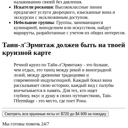
налаживанию связей без давления.
Искатели роскоши
: Высококлассные линии
предлагают услуги дворецкого, изысканные вина и
экскурсии с эксклюзивным доступом.
Небольшие группы
: Группы, занимающиеся
кулинарией, виноделием или искусством, найдут
маршруты, разработанные с учетом их общих интересов.
Таин-л'Эрмитаж должен быть на твоей
круизной карте
Речной круиз по Тайн-л'Эрмитажу - это больше,
чем отдых, это танец между рекой и виноградной
лозой, между древними традициями и
современной индульгенцией. Каждый бокал вина
рассказывает свою историю, каждый вид с палубы
впечатывается в память. Для тех, кто ищет
глубину, вкус и душу в своих путешествиях, Tain-
l'Hermitage - это место, где поет Рона.
Смотреть все круизные яхты от $720 до $4 609 за поездку
Мы готовы помочь 24/7