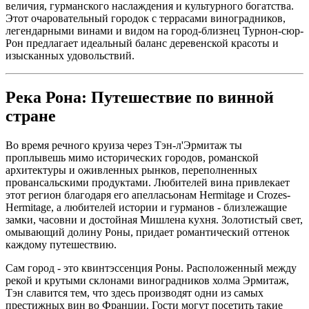
величия, гурманского наслаждения и культурного богатства.
Этот очаровательный городок с террасами виноградников,
легендарными винами и видом на город-близнец Турнон-сюр-
Рон предлагает идеальный баланс деревенской красоты и
изысканных удовольствий.
Река Рона: Путешествие по винной
стране
Во время речного круиза через Тэн-л'Эрмитаж ты
проплывешь мимо исторических городов, романской
архитектуры и оживленных рынков, переполненных
провансальскими продуктами. Любителей вина привлекает
этот регион благодаря его апелласьонам Hermitage и Crozes-
Hermitage, а любителей истории и гурманов - близлежащие
замки, часовни и достойная Мишлена кухня. Золотистый свет,
омывающий долину Роны, придает романтический оттенок
каждому путешествию.
Сам город - это квинтэссенция Роны. Расположенный между
рекой и крутыми склонами виноградников холма Эрмитаж,
Тэн славится тем, что здесь производят одни из самых
престижных вин во Франции. Гости могут посетить такие