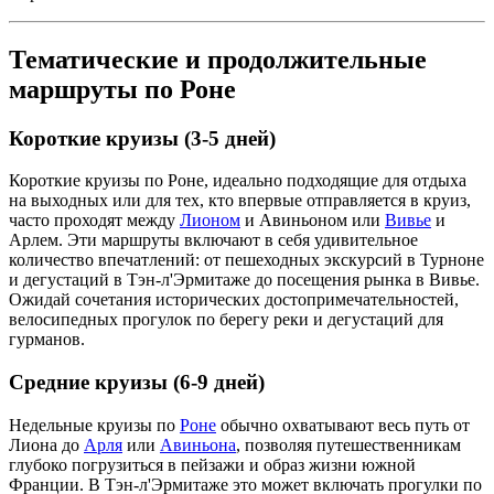
Тематические и продолжительные
маршруты по Роне
Короткие круизы (3-5 дней)
Короткие круизы по Роне, идеально подходящие для отдыха
на выходных или для тех, кто впервые отправляется в круиз,
часто проходят между
Лионом
и Авиньоном или
Вивье
и
Арлем. Эти маршруты включают в себя удивительное
количество впечатлений: от пешеходных экскурсий в Турноне
и дегустаций в Тэн-л'Эрмитаже до посещения рынка в Вивье.
Ожидай сочетания исторических достопримечательностей,
велосипедных прогулок по берегу реки и дегустаций для
гурманов.
Средние круизы (6-9 дней)
Недельные круизы по
Роне
обычно охватывают весь путь от
Лиона до
Арля
или
Авиньона
, позволяя путешественникам
глубоко погрузиться в пейзажи и образ жизни южной
Франции. В Тэн-л'Эрмитаже это может включать прогулки по