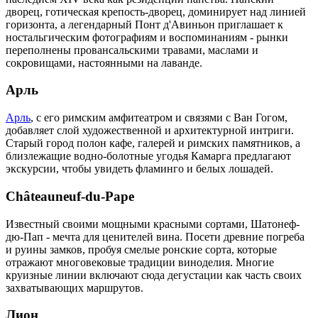
дворец, готическая крепость-дворец, доминирует над линией
горизонта, а легендарный Понт д'Авиньон приглашает к
ностальгическим фотографиям и воспоминаниям - рынки
переполнены провансальскими травами, маслами и
сокровищами, настоянными на лаванде.
Арль
Арль
, с его римским амфитеатром и связями с Ван Гогом,
добавляет слой художественной и архитектурной интриги.
Старый город полон кафе, галерей и римских памятников, а
близлежащие водно-болотные угодья Камарга предлагают
экскурсии, чтобы увидеть фламинго и белых лошадей.
Châteauneuf-du-Pape
Известный своими мощными красными сортами, Шатонеф-
дю-Пап - мечта для ценителей вина. Посети древние погреба
и руины замков, пробуя смелые ронские сорта, которые
отражают многовековые традиции виноделия. Многие
круизные линии включают сюда дегустации как часть своих
захватывающих маршрутов.
Лион