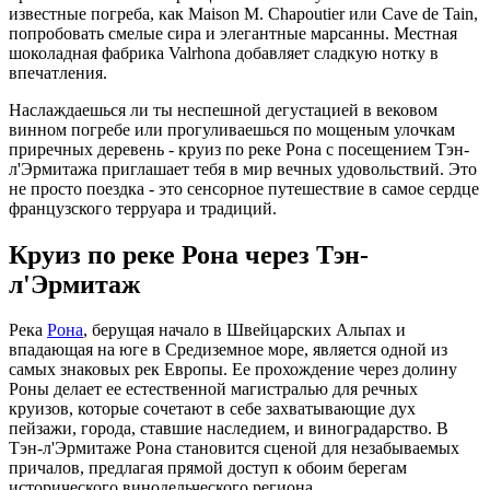
известные погреба, как Maison M. Chapoutier или Cave de Tain,
попробовать смелые сира и элегантные марсанны. Местная
шоколадная фабрика Valrhona добавляет сладкую нотку в
впечатления.
Наслаждаешься ли ты неспешной дегустацией в вековом
винном погребе или прогуливаешься по мощеным улочкам
приречных деревень - круиз по реке Рона с посещением Тэн-
л'Эрмитажа приглашает тебя в мир вечных удовольствий. Это
не просто поездка - это сенсорное путешествие в самое сердце
французского терруара и традиций.
Круиз по реке Рона через Тэн-
л'Эрмитаж
Река
Рона
, берущая начало в Швейцарских Альпах и
впадающая на юге в Средиземное море, является одной из
самых знаковых рек Европы. Ее прохождение через долину
Роны делает ее естественной магистралью для речных
круизов, которые сочетают в себе захватывающие дух
пейзажи, города, ставшие наследием, и виноградарство. В
Тэн-л'Эрмитаже Рона становится сценой для незабываемых
причалов, предлагая прямой доступ к обоим берегам
исторического винодельческого региона.