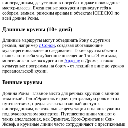
виноградникам, дегустации в погребах и даже шоколадные
мастер-классы. Ежедневные экскурсии приведут тебя к
соборам, замкам, римским аренам и объектам ЮНЕСКО по
всей долине Роны.
Длинные круизы (10+ дней)
Длинные маршруты могут объединять Рону с другими
реками, например
с Соной
, создавая обогащающие
мультирегиональные исследования. Такие круизы обычно
включают в себя углубленное посещение Тэн-л'Эрмитажа,
многочисленные экскурсии по
Ардешу
и Дроме, а также
культурные программы на борту - от лекций о вине до уроков
провансальской кухни.
Винные круизы
Долина Роны - главное место для речных круизов с винной
тематикой. Тэн-л'Эрмитаж играет центральную роль в этих
путешествиях, предлагая эксклюзивный доступ к
виноградникам, вертикальные дегустации и парные ужины
под руководством экспертов. Путешественники узнают о
таких апелласьонах, как Эрмитаж, Кроз-Эрмитаж и Сен-
Жозеф, а круизные линии часто сотрудничают с престижными