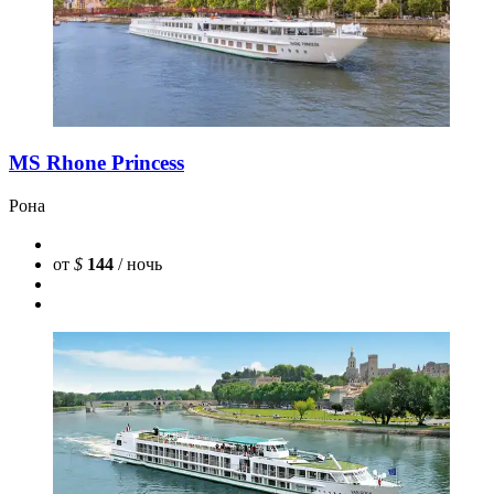
MS Rhone Princess
Рона
от
$
144
/ ночь