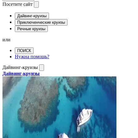
Посетите сайт
Дайвинг-круизы
Приключенческие круизы
Речные круизы
или
ПОИСК
Нужна помощь?
Дайвинг-круизы
Дайвинг-круизы