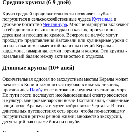
Средние круизы (6-9 дней)
Круиз средней продолжительности позволяет глубже
погрузиться в сельскохозяйственные чудеса
Куттанада
и
духовное богатство
Ченганнура
. Многие маршруты включают
в себя дополнительные поездки на каяках, прогулки по
деревням и посещение храмов. Вечером на палубе могут
проходить представления Катхакали или кулинарные уроки с
использованием знаменитой палитры специй Кералы -
кардамона, тамаринда, семян горчицы и кокоса. Эти круизы -
идеальный баланс между активностью и отдыхом.
Длинные круизы (10+ дней)
Окончательная одиссея по захолустным местам Кералы может
начаться в Кочи и закончиться глубоко в южных низинах,
прослеживая
Памбу
от ее истоков в среднем течении до моря.
По пути гости исследуют необыкновенный спектр экосистем
и культур: мангровые заросли возле Тхоттаппалли, священные
рощи возле Аранмулы и музеи койры возле Черталы. В этих
длительных путешествиях есть время, чтобы по-настоящему
погрузиться в ритмы речной жизни: множество экскурсий,
дегустаций чая и даже йога на палубе.