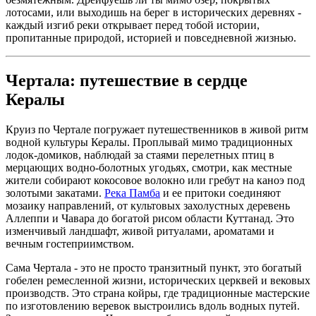
лотосами, или выходишь на берег в исторических деревнях -
каждый изгиб реки открывает перед тобой истории,
пропитанные природой, историей и повседневной жизнью.
Чертала: путешествие в сердце
Кералы
Круиз по Чертале погружает путешественников в живой ритм
водной культуры Кералы. Проплывай мимо традиционных
лодок-домиков, наблюдай за стаями перелетных птиц в
мерцающих водно-болотных угодьях, смотри, как местные
жители собирают кокосовое волокно или гребут на каноэ под
золотыми закатами.
Река Памба
и ее притоки соединяют
мозаику направлений, от культовых захолустных деревень
Аллеппи и Чавара до богатой рисом области Куттанад. Это
изменчивый ландшафт, живой ритуалами, ароматами и
вечным гостеприимством.
Сама Чертала - это не просто транзитный пункт, это богатый
гобелен ремесленной жизни, исторических церквей и вековых
производств. Это страна койры, где традиционные мастерские
по изготовлению веревок выстроились вдоль водных путей.