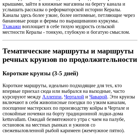
крышами, зайти в книжные магазины на берегу канала и
услышать рассказы о реформаторской истории Кералы.
Каналы здесь более узкие, более интимные, петляющие через
банановые рощи и фермы по выращиванию куркумы.
Тхакажи
воплощает в себе тихую мудрость сельской
местности Кералы - тонкую, глубокую и богатую смыслом.
Тематические маршруты и маршруты
речных круизов по продолжительности
Короткие круизы (3-5 дней)
Короткие маршруты, идеально подходящие для тех, кто
впервые приехал сюда или выбрался на выходные, часто
курсируют между
Аллеппи
,
Черталой
и
Чаварой
. Эти круизы
включают в себя живописные поездки по узким каналам,
посещение мастерских по производству койры в Чертале и
спокойные ночевки на борту традиционной лодки-дома
kettuvallam. Ожидай безмятежного утра с чаем на палубе,
остановок на местных рынках и ужинов со
свежевыловленной рыбой каримеен (жемчужное пятно).