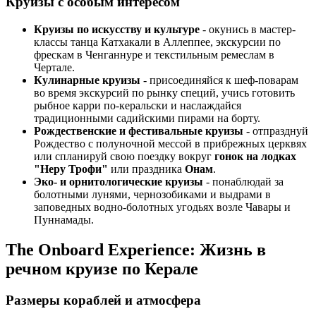
Круизы с особым интересом
Круизы по искусству и культуре
- окунись в мастер-
классы танца Катхакали в Аллеппее, экскурсии по
фрескам в Ченганнуре и текстильным ремеслам в
Чертале.
Кулинарные круизы
- присоединяйся к шеф-поварам
во время экскурсий по рынку специй, учись готовить
рыбное карри по-керальски и наслаждайся
традиционными садийскими пирами на борту.
Рождественские и фестивальные круизы
- отпразднуй
Рождество с полуночной мессой в прибрежных церквях
или спланируй свою поездку вокруг
гонок на лодках
"Неру Трофи"
или праздника
Онам
.
Эко- и орнитологические круизы
- понаблюдай за
болотными лунями, чернозобиками и выдрами в
заповедных водно-болотных угодьях возле Чавары и
Пуннамады.
The Onboard Experience: Жизнь в
речном круизе по Керале
Размеры кораблей и атмосфера