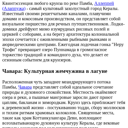
Квинтэссенция любого круиза по реке Памба,
Аллеппей
(Алаппужа)
- самый культовый захолустный город Кералы.
Известный своими решетчатыми каналами, плавучими
домами и кокосовым производством, он представляет собой
визуальное пиршество для речных путешественников. Лодки-
домики дрейфуют мимо изумрудных рисовых полей и
церквей с соборами, а на берегу архитектура колониальной
эпохи сочетается с оживленными рыбными рынками и
аюрведическими центрами. Ежегодная лодочная гонка "Неру
Трофи" превращает озеро Пуннамада в громогласное
торжество традиций и командного духа, что делает ее
сезонным событием для круизеров.
Чавара: Культурная жемчужина в лагуне
Расположенная чуть западнее меандрирующего потока
Памбы,
Чавара
представляет собой идеальное сочетание
природы и духовного спокойствия. Местность окаймляют
озера и реки, а пышные мангровые заросли дают приют
цаплям, бакланам и зимородкам. Круиз здесь приближает тебя
к деревенской жизни - постукиванию тодди, сбору моллюсков
и тихим ритмам храмовых колоколов. Священные места,
такие как храм Коттанкулангара Деви, воплощают
всеохватывающую духовную культуру Кералы, где вековые