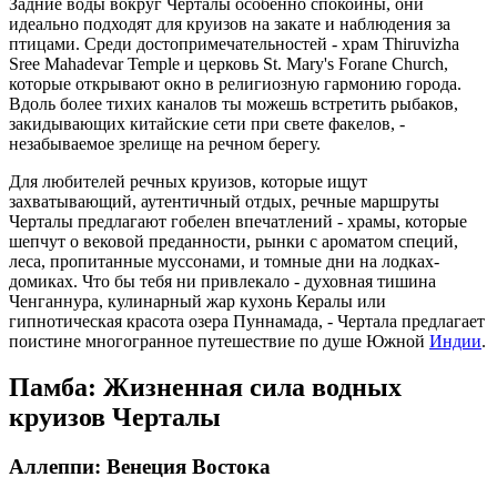
Задние воды вокруг Черталы особенно спокойны, они
идеально подходят для круизов на закате и наблюдения за
птицами. Среди достопримечательностей - храм Thiruvizha
Sree Mahadevar Temple и церковь St. Mary's Forane Church,
которые открывают окно в религиозную гармонию города.
Вдоль более тихих каналов ты можешь встретить рыбаков,
закидывающих китайские сети при свете факелов, -
незабываемое зрелище на речном берегу.
Для любителей речных круизов, которые ищут
захватывающий, аутентичный отдых, речные маршруты
Черталы предлагают гобелен впечатлений - храмы, которые
шепчут о вековой преданности, рынки с ароматом специй,
леса, пропитанные муссонами, и томные дни на лодках-
домиках. Что бы тебя ни привлекало - духовная тишина
Ченганнура, кулинарный жар кухонь Кералы или
гипнотическая красота озера Пуннамада, - Чертала предлагает
поистине многогранное путешествие по душе Южной
Индии
.
Памба: Жизненная сила водных
круизов Черталы
Аллеппи: Венеция Востока