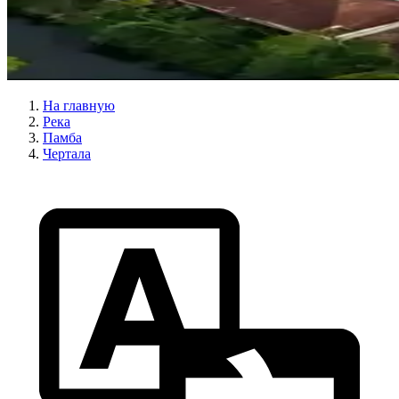
На главную
Река
Памба
Чертала