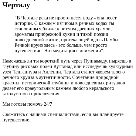
Черталу
"В Чертале река не просто несет воду - она несет
истории. С каждым изгибом в речных водах ты
становишься ближе к ритмам древних храмов,
ароматам прибрежной кухни и тихой поэзии
повседневной жизни, протекающей вдоль Памбы.
Речной круиз здесь - это больше, чем просто
путешествие. Это медитация в движении".
Намечаешь ли ты короткий путь через Пуннамаду, ныряешь в
глубину рисовых полей Куттанад или исследуешь культурный
узел Ченганнура и Аллеппи, Чертала станет якорем твоего
речного круиза в аутентичности. Сочетание природной
красоты, исторической глубины и повседневных ритуалов
делает его краеугольным камнем любого керальского
захолустного приключения.
Мы готовы помочь 24/7
Свяжитесь с нашими специалистами, если вы планируете
путешествие.