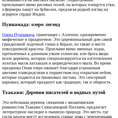
проплывают мимо рисовых полей, на которых плещутся утки,
а фермеры пашут на буйволах, предлагая редкий взгляд на
аграрное сердце Индии.
Пуннамада: озеро легенд
Озеро Пуннамада
, граничащее с Аллеппи, одновременно
мифическое и праздничное. Это церемониальный дом самой
грандиозной лодочной гонки в Керале, но также и место
повседневной красоты. Проплыви мимо змеиных лодок,
причаленных к длинным узким эллингам, или брось якорь
возле деревень, которые специализируются на изготовлении
золотых масок катхакали и аюрведического мыла. Во время
праздника Онам озеро оживает благодаря усыпанным
цветами плавсредствам и пиршествам под открытым небом,
которые подаются на банановых листьях. Это сенсорный
карнавал, который празднует как традиции, так и общность.
Тхакажи: Деревня писателей и водных путей
Эта небольшая деревня, связанная с малаяламским
романистом Тхакажи Сивасанкарой Пиллаем, предлагает
литературное наследие и пышную природу. Это место, где
гости круиза могут исследовать старые дома с черепичными