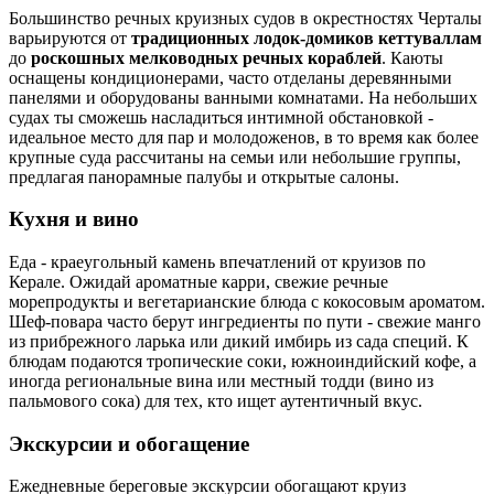
Большинство речных круизных судов в окрестностях Черталы
варьируются от
традиционных лодок-домиков кеттуваллам
до
роскошных мелководных речных кораблей
. Каюты
оснащены кондиционерами, часто отделаны деревянными
панелями и оборудованы ванными комнатами. На небольших
судах ты сможешь насладиться интимной обстановкой -
идеальное место для пар и молодоженов, в то время как более
крупные суда рассчитаны на семьи или небольшие группы,
предлагая панорамные палубы и открытые салоны.
Кухня и вино
Еда - краеугольный камень впечатлений от круизов по
Керале. Ожидай ароматные карри, свежие речные
морепродукты и вегетарианские блюда с кокосовым ароматом.
Шеф-повара часто берут ингредиенты по пути - свежие манго
из прибрежного ларька или дикий имбирь из сада специй. К
блюдам подаются тропические соки, южноиндийский кофе, а
иногда региональные вина или местный тодди (вино из
пальмового сока) для тех, кто ищет аутентичный вкус.
Экскурсии и обогащение
Ежедневные береговые экскурсии обогащают круиз