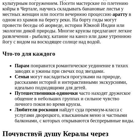
культурным погружением. Посети мастерские по плетению
койры в Чертале, научись складывать банановые листья у
местных женщин или посети вечернюю процессию
аратту
в
одном из храмов на берегу реки. На борту гиды могут
провести беседы об аюрведе, истории Южной Индии или
экологии дикой природы. Многие круизы предлагают легкие
развлечения - рыбалку, катание на каноэ или даже утреннюю
йогу с видом на восходящее солнце над водой.
Что-то для каждого
Парам
понравится романтическое уединение в тихих
заводях и ужины при свечах под звездами.
Семьи
могут насладиться прогулками на природе,
рассказами историй и интерактивными экскурсиями,
идеально подходящими для детей.
Путешественники-одиночки
часто находят дружеское
общение в небольших группах и сильное чувство
личного покоя во время круиза.
Любители роскоши
найдут суда премиум-класса с
услугами дворецкого, изысканным меню и частными
балконами, с которых открываются беспрерывные виды.
Почувствуй душу Кералы через