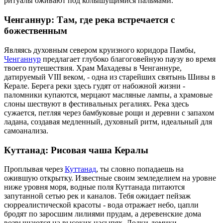
ритуалы оживают под колышущимися пальмами.
Ченганнур: Там, где река встречается с
божественным
Являясь духовным севером круизного коридора Памбы,
Ченганнур
предлагает глубоко благоговейную паузу во время
твоего путешествия. Храм Махадевы в Ченганнуре,
датируемый VIII веком, - одна из старейших святынь Шивы в
Керале. Берега реки здесь гудят от набожной жизни -
паломники купаются, мерцают масляные лампы, а храмовые
слоны шествуют в фестивальных регалиях. Река здесь
сужается, петляя через бамбуковые рощи и деревни с запахом
ладана, создавая медленный, духовный ритм, идеальный для
самоанализа.
Куттанад: Рисовая чаша Кералы
Проплывая через
Куттанад
, ты словно попадаешь на
ожившую открытку. Известные своим земледелием на уровне
ниже уровня моря, водные поля Куттанада питаются
запутанной сетью рек и каналов. Тебя ожидает пейзаж
сюрреалистической красоты - вода отражает небо, цапли
бродят по заросшим лилиями прудам, а деревенские дома
возвышаются на высоких насыпях. Лодки-домики