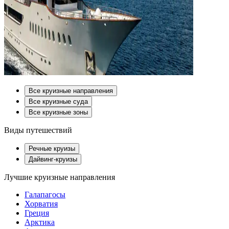
Все круизные направления
Все круизные суда
Все круизные зоны
Виды путешествий
Речные круизы
Дайвинг-круизы
Лучшие круизные направления
Галапагосы
Хорватия
Греция
Арктика