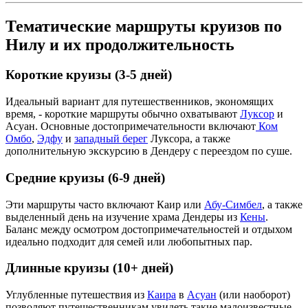
Тематические маршруты круизов по
Нилу и их продолжительность
Короткие круизы (3-5 дней)
Идеальный вариант для путешественников, экономящих
время, - короткие маршруты обычно охватывают
Луксор
и
Асуан. Основные достопримечательности включают
Ком
Омбо
,
Эдфу
и
западный берег
Луксора, а также
дополнительную экскурсию в Дендеру с переездом по суше.
Средние круизы (6-9 дней)
Эти маршруты часто включают Каир или
Абу-Симбел
, а также
выделенный день на изучение храма Дендеры из
Кены
.
Баланс между осмотром достопримечательностей и отдыхом
идеально подходит для семей или любопытных пар.
Длинные круизы (10+ дней)
Углубленные путешествия из
Каира
в
Асуан
(или наоборот)
позволяют путешественникам увидеть такие малоизвестные