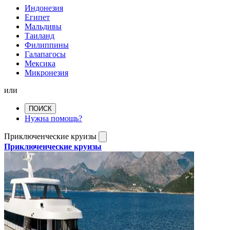
Индонезия
Египет
Мальдивы
Таиланд
Филиппины
Галапагосы
Мексика
Микронезия
или
ПОИСК
Нужна помощь?
Приключенческие круизы
Приключенческие круизы