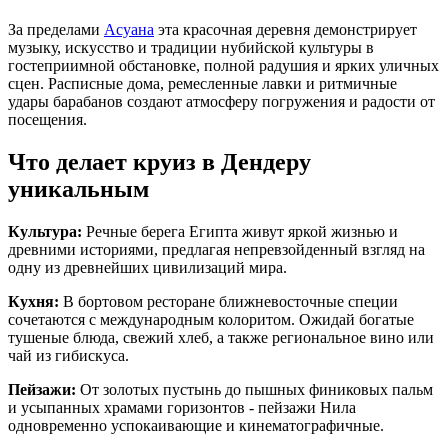
За пределами
Асуана
эта красочная деревня демонстрирует
музыку, искусство и традиции нубийской культуры в
гостеприимной обстановке, полной радушия и ярких уличных
сцен. Расписные дома, ремесленные лавки и ритмичные
удары барабанов создают атмосферу погружения и радости от
посещения.
Что делает круиз в Дендеру
уникальным
Культура:
Речные берега Египта живут яркой жизнью и
древними историями, предлагая непревзойденный взгляд на
одну из древнейших цивилизаций мира.
Кухня:
В бортовом ресторане ближневосточные специи
сочетаются с международным колоритом. Ожидай богатые
тушеные блюда, свежий хлеб, а также региональное вино или
чай из гибискуса.
Пейзажи:
От золотых пустынь до пышных финиковых пальм
и усыпанных храмами горизонтов - пейзажи Нила
одновременно успокаивающие и кинематографичные.