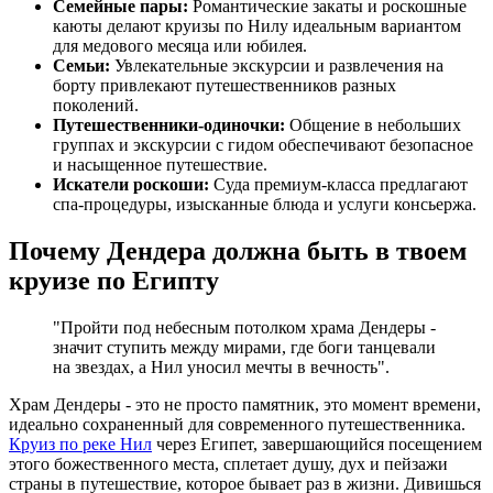
Семейные пары:
Романтические закаты и роскошные
каюты делают круизы по Нилу идеальным вариантом
для медового месяца или юбилея.
Семьи:
Увлекательные экскурсии и развлечения на
борту привлекают путешественников разных
поколений.
Путешественники-одиночки:
Общение в небольших
группах и экскурсии с гидом обеспечивают безопасное
и насыщенное путешествие.
Искатели роскоши:
Суда премиум-класса предлагают
спа-процедуры, изысканные блюда и услуги консьержа.
Почему Дендера должна быть в твоем
круизе по Египту
"Пройти под небесным потолком храма Дендеры -
значит ступить между мирами, где боги танцевали
на звездах, а Нил уносил мечты в вечность".
Храм Дендеры - это не просто памятник, это момент времени,
идеально сохраненный для современного путешественника.
Круиз по реке Нил
через Египет, завершающийся посещением
этого божественного места, сплетает душу, дух и пейзажи
страны в путешествие, которое бывает раз в жизни. Дивишься