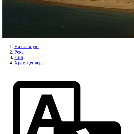
На главную
Река
Нил
Храм Дендера