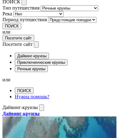
ПОИСК
Тип путешествия
Река
Период путешествия
ПОИСК
или
Посетите сайт
Посетите сайт
Дайвинг-круизы
Приключенческие круизы
Речные круизы
или
ПОИСК
Нужна помощь?
Дайвинг-круизы
Дайвинг-круизы