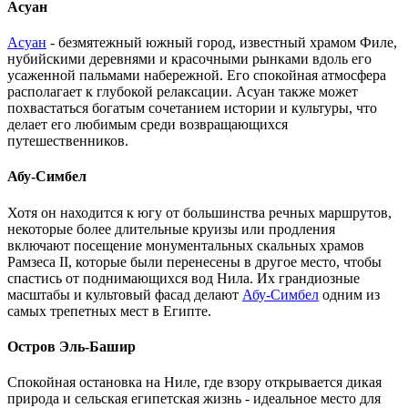
Асуан
Асуан
- безмятежный южный город, известный храмом Филе,
нубийскими деревнями и красочными рынками вдоль его
усаженной пальмами набережной. Его спокойная атмосфера
располагает к глубокой релаксации. Асуан также может
похвастаться богатым сочетанием истории и культуры, что
делает его любимым среди возвращающихся
путешественников.
Абу-Симбел
Хотя он находится к югу от большинства речных маршрутов,
некоторые более длительные круизы или продления
включают посещение монументальных скальных храмов
Рамзеса II, которые были перенесены в другое место, чтобы
спастись от поднимающихся вод Нила. Их грандиозные
масштабы и культовый фасад делают
Абу-Симбел
одним из
самых трепетных мест в Египте.
Остров Эль-Башир
Спокойная остановка на Ниле, где взору открывается дикая
природа и сельская египетская жизнь - идеальное место для