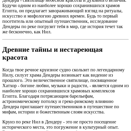
Дендера - святилище небесной красоты и духовного величия.
Будучи одним из наиболее хорошо сохранившихся храмов
Египта, он предлагает завораживающий взгляд на ритуалы,
искусство и мифологию древних времен. Будь то первый
посетитель или опытный путешественник, исследование
Дендеры по реке погрузит тебя в мир, где история течет так
же бесконечно, как Нил.
Древние тайны и нестареющая
красота
Когда твое речное круизное судно скользит по легендарному
Нилу, силуэт храма Дендеры возникает как видение из
прошлого. Это величественное святилище, посвященное
Хатхор - богине любви, музыки и радости, - является одним из
наиболее хорошо сохранившихся храмовых комплексов
Египта. Благодаря потрясающим барельефам,
астрономическому потолку и греко-римскому влиянию
Дендера приглашает путешественников в путешествие по
мифам, истории и божественным слоям искусства.
Круиз по реке Нил в Дендеру - это не просто посещение
исторического места, это погружение в культурный опыт.