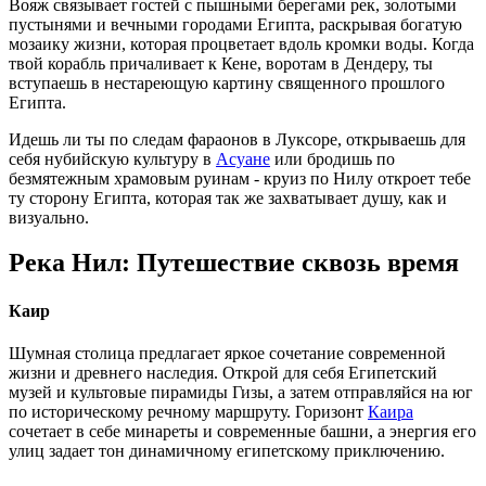
Вояж связывает гостей с пышными берегами рек, золотыми
пустынями и вечными городами Египта, раскрывая богатую
мозаику жизни, которая процветает вдоль кромки воды. Когда
твой корабль причаливает к Кене, воротам в Дендеру, ты
вступаешь в нестареющую картину священного прошлого
Египта.
Идешь ли ты по следам фараонов в Луксоре, открываешь для
себя нубийскую культуру в
Асуане
или бродишь по
безмятежным храмовым руинам - круиз по Нилу откроет тебе
ту сторону Египта, которая так же захватывает душу, как и
визуально.
Река Нил: Путешествие сквозь время
Каир
Шумная столица предлагает яркое сочетание современной
жизни и древнего наследия. Открой для себя Египетский
музей и культовые пирамиды Гизы, а затем отправляйся на юг
по историческому речному маршруту. Горизонт
Каира
сочетает в себе минареты и современные башни, а энергия его
улиц задает тон динамичному египетскому приключению.