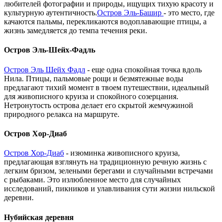
любителей фотографии и природы, ищущих тихую красоту и
культурную аутентичность.
Остров
Эль-Башир
- это место, где
качаются пальмы, перекликаются водоплавающие птицы, а
жизнь замедляется до темпа течения реки.
Остров Эль-Шейх-Фадль
Остров Эль Шейх Фадл
- еще одна спокойная точка вдоль
Нила. Птицы, пальмовые рощи и безмятежные воды
предлагают тихий момент в твоем путешествии, идеальный
для живописного круиза и спокойного созерцания.
Нетронутость острова делает его скрытой жемчужиной
природного релакса на маршруте.
Остров Хор-Диаб
Остров Хор-Диаб
- изюминка живописного круиза,
предлагающая взглянуть на традиционную речную жизнь с
легким бризом, зелеными берегами и случайными встречами
с рыбаками. Это излюбленное место для случайных
исследований, пикников и улавливания сути жизни нильской
деревни.
Нубийская деревня