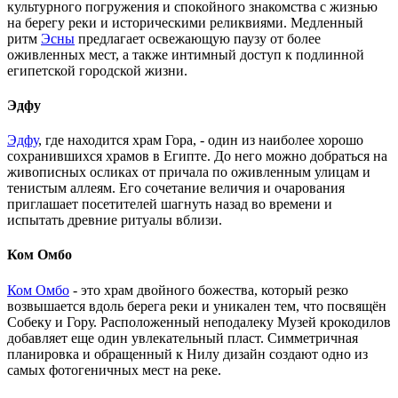
культурного погружения и спокойного знакомства с жизнью
на берегу реки и историческими реликвиями. Медленный
ритм
Эсны
предлагает освежающую паузу от более
оживленных мест, а также интимный доступ к подлинной
египетской городской жизни.
Эдфу
Эдфу
, где находится храм Гора, - один из наиболее хорошо
сохранившихся храмов в Египте. До него можно добраться на
живописных осликах от причала по оживленным улицам и
тенистым аллеям. Его сочетание величия и очарования
приглашает посетителей шагнуть назад во времени и
испытать древние ритуалы вблизи.
Ком Омбо
Ком Омбо
- это храм двойного божества, который резко
возвышается вдоль берега реки и уникален тем, что посвящён
Собеку и Гору. Расположенный неподалеку Музей крокодилов
добавляет еще один увлекательный пласт. Симметричная
планировка и обращенный к Нилу дизайн создают одно из
самых фотогеничных мест на реке.