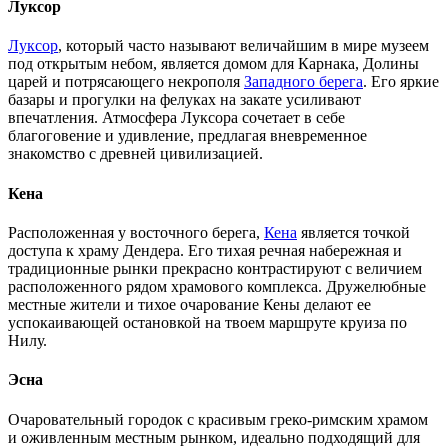
Луксор
Луксор
, который часто называют величайшим в мире музеем
под открытым небом, является домом для Карнака, Долины
царей и потрясающего некрополя
Западного берега
. Его яркие
базары и прогулки на фелуках на закате усиливают
впечатления. Атмосфера Луксора сочетает в себе
благоговение и удивление, предлагая вневременное
знакомство с древней цивилизацией.
Кена
Расположенная у восточного берега,
Кена
является точкой
доступа к храму Дендера. Его тихая речная набережная и
традиционные рынки прекрасно контрастируют с величием
расположенного рядом храмового комплекса. Дружелюбные
местные жители и тихое очарование Кены делают ее
успокаивающей остановкой на твоем маршруте круиза по
Нилу.
Эсна
Очаровательный городок с красивым греко-римским храмом
и оживленным местным рынком, идеально подходящий для