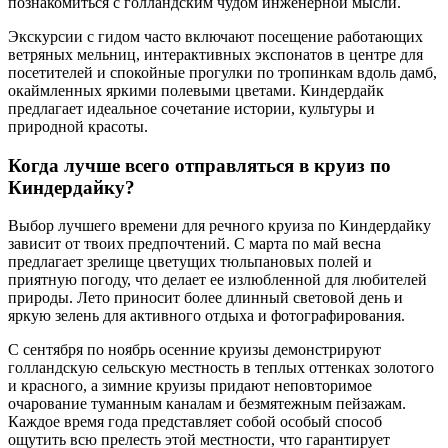
познакомиться с голландским чудом инженерной мысли.
Экскурсии с гидом часто включают посещение работающих
ветряных мельниц, интерактивных экспонатов в центре для
посетителей и спокойные прогулки по тропинкам вдоль дамб,
окаймленных яркими полевыми цветами. Киндердайк
предлагает идеальное сочетание истории, культуры и
природной красоты.
Когда лучше всего отправляться в круиз по
Киндердайку?
Выбор лучшего времени для речного круиза по Киндердайку
зависит от твоих предпочтений. С марта по май весна
предлагает зрелище цветущих тюльпановых полей и
приятную погоду, что делает ее излюбленной для любителей
природы. Лето приносит более длинный световой день и
яркую зелень для активного отдыха и фотографирования.
С сентября по ноябрь осенние круизы демонстрируют
голландскую сельскую местность в теплых оттенках золотого
и красного, а зимние круизы придают неповторимое
очарование туманным каналам и безмятежным пейзажам.
Каждое время года представляет собой особый способ
ощутить всю прелесть этой местности, что гарантирует