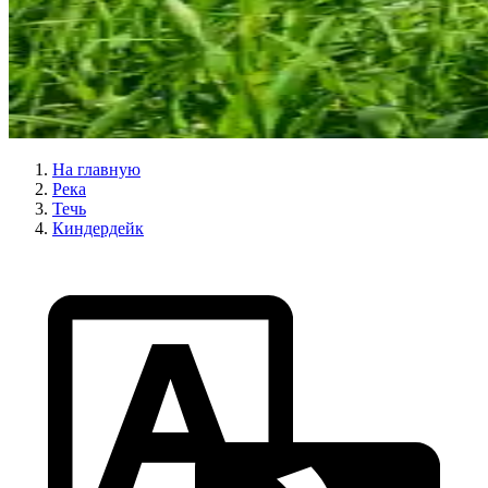
На главную
Река
Течь
Киндердейк