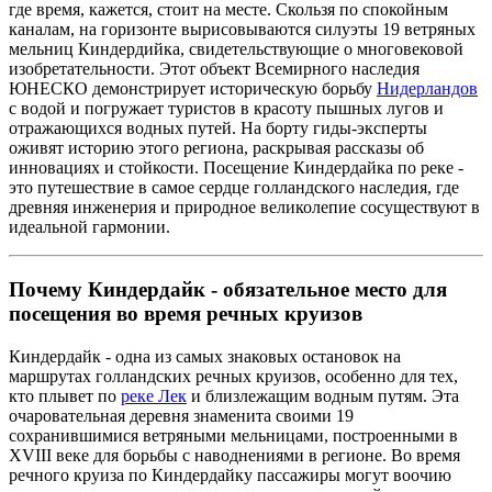
где время, кажется, стоит на месте. Скользя по спокойным
каналам, на горизонте вырисовываются силуэты 19 ветряных
мельниц Киндердийка, свидетельствующие о многовековой
изобретательности. Этот объект Всемирного наследия
ЮНЕСКО демонстрирует историческую борьбу
Нидерландов
с водой и погружает туристов в красоту пышных лугов и
отражающихся водных путей. На борту гиды-эксперты
оживят историю этого региона, раскрывая рассказы об
инновациях и стойкости. Посещение Киндердайка по реке -
это путешествие в самое сердце голландского наследия, где
древняя инженерия и природное великолепие сосуществуют в
идеальной гармонии.
Почему Киндердайк - обязательное место для
посещения во время речных круизов
Киндердайк - одна из самых знаковых остановок на
маршрутах голландских речных круизов, особенно для тех,
кто плывет по
реке Лек
и близлежащим водным путям. Эта
очаровательная деревня знаменита своими 19
сохранившимися ветряными мельницами, построенными в
XVIII веке для борьбы с наводнениями в регионе. Во время
речного круиза по Киндердайку пассажиры могут воочию