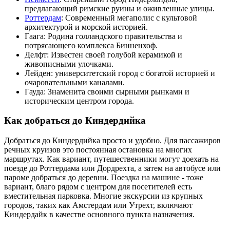
предлагающий римские руины и оживленные улицы.
Роттердам
: Современный мегаполис с культовой
архитектурой и морской историей.
Гаага: Родина голландского правительства и
потрясающего комплекса Бинненхоф.
Делфт: Известен своей голубой керамикой и
живописными улочками.
Лейден: университетский город с богатой историей и
очаровательными каналами.
Гауда: Знаменита своими сырными рынками и
историческим центром города.
Как добраться до Киндердийка
Добраться до Киндердийка просто и удобно. Для пассажиров
речных круизов это постоянная остановка на многих
маршрутах. Как вариант, путешественники могут доехать на
поезде до Роттердама или Дордрехта, а затем на автобусе или
пароме добраться до деревни. Поездка на машине - тоже
вариант, благо рядом с центром для посетителей есть
вместительная парковка. Многие экскурсии из крупных
городов, таких как Амстердам или Утрехт, включают
Киндердайк в качестве основного пункта назначения.