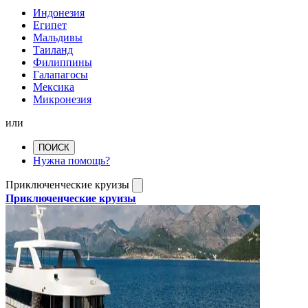
Индонезия
Египет
Мальдивы
Таиланд
Филиппины
Галапагосы
Мексика
Микронезия
или
ПОИСК
Нужна помощь?
Приключенческие круизы
Приключенческие круизы