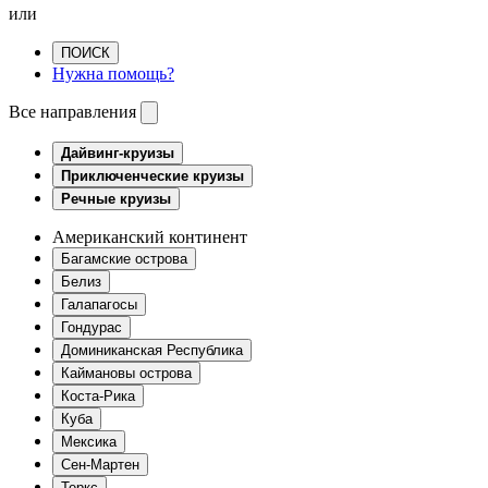
или
ПОИСК
Нужна помощь?
Все направления
Дайвинг-круизы
Приключенческие круизы
Речные круизы
Американский континент
Багамские острова
Белиз
Галапагосы
Гондурас
Доминиканская Республика
Каймановы острова
Коста-Рика
Куба
Мексика
Сен-Мартен
Теркс