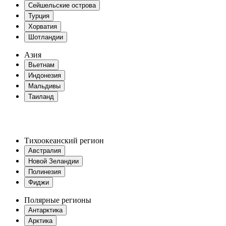
Сейшельские острова
Турция
Хорватия
Шотландии
Азия
Вьетнам
Индонезия
Мальдивы
Таиланд
Тихоокеанский регион
Австралия
Новой Зеландии
Полинезия
Фиджи
Полярные регионы
Антарктика
Арктика