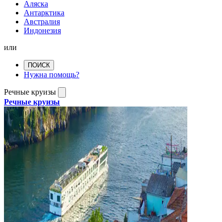
Аляска
Антарктика
Австралия
Индонезия
или
ПОИСК
Нужна помощь?
Речные круизы
Речные круизы