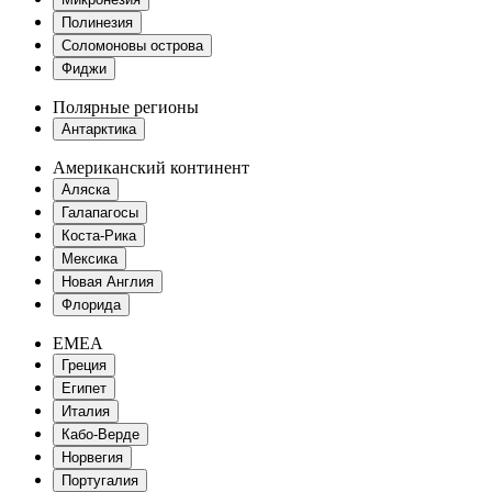
Полинезия
Соломоновы острова
Фиджи
Полярные регионы
Антарктика
Американский континент
Аляска
Галапагосы
Коста-Рика
Мексика
Новая Англия
Флорида
EMEA
Греция
Египет
Италия
Кабо-Верде
Норвегия
Португалия