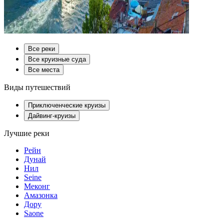
Все реки
Все круизные суда
Все места
Виды путешествий
Приключенческие круизы
Дайвинг-круизы
Лучшие реки
Рейн
Дунай
Нил
Seine
Меконг
Амазонка
Дору
Saone