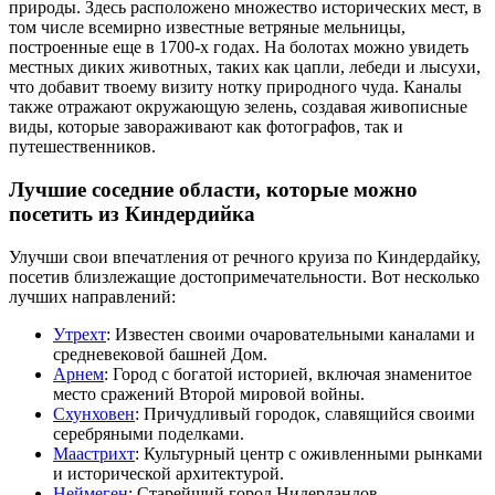
природы. Здесь расположено множество исторических мест, в
том числе всемирно известные ветряные мельницы,
построенные еще в 1700-х годах. На болотах можно увидеть
местных диких животных, таких как цапли, лебеди и лысухи,
что добавит твоему визиту нотку природного чуда. Каналы
также отражают окружающую зелень, создавая живописные
виды, которые завораживают как фотографов, так и
путешественников.
Лучшие соседние области, которые можно
посетить из Киндердийка
Улучши свои впечатления от речного круиза по Киндердайку,
посетив близлежащие достопримечательности. Вот несколько
лучших направлений:
Утрехт
: Известен своими очаровательными каналами и
средневековой башней Дом.
Арнем
: Город с богатой историей, включая знаменитое
место сражений Второй мировой войны.
Схунховен
: Причудливый городок, славящийся своими
серебряными поделками.
Маастрихт
: Культурный центр с оживленными рынками
и исторической архитектурой.
Неймеген
: Старейший город Нидерландов,