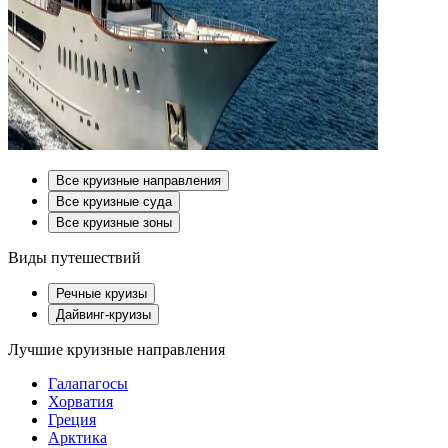
Все круизные направления
Все круизные суда
Все круизные зоны
Виды путешествий
Речные круизы
Дайвинг-круизы
Лучшие круизные направления
Галапагосы
Хорватия
Греция
Арктика