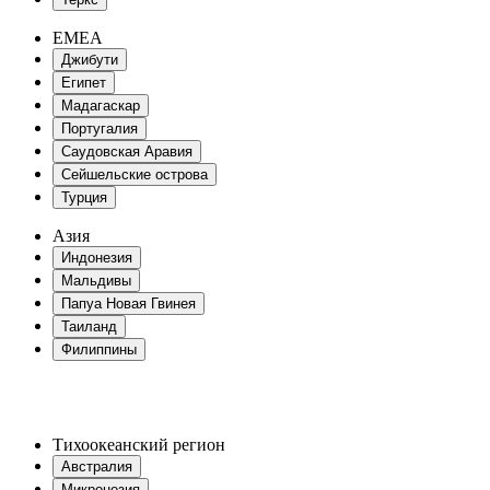
EMEA
Джибути
Египет
Мадагаскар
Португалия
Саудовская Аравия
Сейшельские острова
Турция
Азия
Индонезия
Мальдивы
Папуа Новая Гвинея
Таиланд
Филиппины
Тихоокеанский регион
Австралия
Микронезия