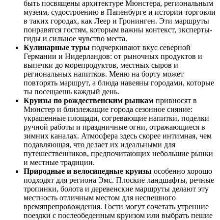
быть посвящены архитектуре Мюнстера, региональным
музеям, судостроению в Папенбурге и истории торговли
в таких городах, как Леер и Гронинген. Эти маршруты
понравятся гостям, которым важны контекст, эксперты-
гиды и сильное чувство места.
Кулинарные туры
подчеркивают вкус северной
Германии и Нидерландов: от рыночных продуктов и
выпечки до морепродуктов, местных сыров и
региональных напитков. Меню на борту может
повторять маршрут, а блюда навеяны городами, которые
ты посещаешь каждый день.
Круизы по рождественским рынкам
привносят в
Мюнстер и близлежащие города сезонное сияние:
украшенные площади, согревающие напитки, поделки
ручной работы и праздничные огни, отражающиеся в
зимних каналах. Атмосфера здесь скорее интимная, чем
подавляющая, что делает их идеальными для
путешественников, предпочитающих небольшие рынки
и местные традиции.
Природные и велосипедные круизы
особенно хорошо
подходят для региона Эмс. Плоские ландшафты, речные
тропинки, болота и деревенские маршруты делают эту
местность отличным местом для неспешного
времяпрепровождения. Гости могут сочетать утренние
поездки с послеобеденным круизом или выбрать пешие