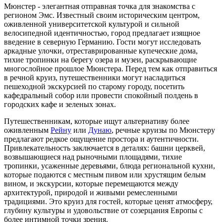
Мюнстер - элегантная отправная точка для знакомства с
регионом Эмс. Известный своим историческим центром,
оживленной университетской культурой и сильной
велосипедной идентичностью, город предлагает изящное
введение в северную Германию. Гости могут исследовать
аркадные улочки, отреставрированные купеческие дома,
тихие тропинки на берегу озера и музеи, раскрывающие
многослойное прошлое Мюнстера. Перед тем как отправиться
в речной круиз, путешественники могут насладиться
пешеходной экскурсией по старому городу, посетить
кафедральный собор или провести спокойный полдень в
городских кафе и зеленых зонах.
Путешественникам, которые ищут альтернативу более
оживленным
Рейну
или
Дунаю
, речные круизы по Мюнстеру
предлагают редкое ощущение простора и аутентичности.
Привлекательность заключается в деталях: башни церквей,
возвышающиеся над рыночными площадями, тихие
тропинки, усаженные деревьями, блюда региональной кухни,
которые подаются с местным пивом или хрустящим белым
вином, и экскурсии, которые перемещаются между
архитектурой, природой и живыми ремесленными
традициями. Это круиз для гостей, которые ценят атмосферу,
глубину культуры и удовольствие от созерцания Европы с
более интимной точки зрения.