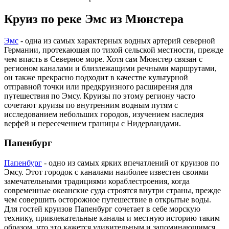
Круиз по реке Эмс из Мюнстера
Эмс
- одна из самых характерных водных артерий северной
Германии, протекающая по тихой сельской местности, прежде
чем впасть в Северное море. Хотя сам Мюнстер связан с
регионом каналами и близлежащими речными маршрутами,
он также прекрасно подходит в качестве культурной
отправной точки или предкруизного расширения для
путешествия по Эмсу. Круизы по этому региону часто
сочетают круизы по внутренним водным путям с
исследованием небольших городов, изучением наследия
верфей и пересечением границы с Нидерландами.
Папенбург
Папенбург
- одно из самых ярких впечатлений от круизов по
Эмсу. Этот городок с каналами наиболее известен своими
замечательными традициями кораблестроения, когда
современные океанские суда строятся внутри страны, прежде
чем совершить осторожное путешествие в открытые воды.
Для гостей круизов Папенбург сочетает в себе морскую
технику, привлекательные каналы и местную историю таким
образом, что это кажется удивительным и запоминающимся.