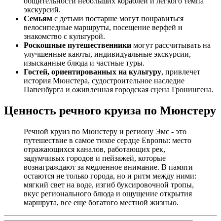
общительности небольших кораблей и легкого темпа
экскурсий.
Семьям
с детьми постарше могут понравиться
велосипедные маршруты, посещение верфей и
знакомство с культурой.
Роскошные путешественники
могут рассчитывать на
улучшенные каюты, индивидуальные экскурсии,
изысканные блюда и частные туры.
Гостей, ориентированных на культуру
, привлечет
история Мюнстера, судостроительное наследие
Папенбурга и оживленная городская сцена Гронингена.
Ценность речного круиза по Мюнстеру
Речной круиз по Мюнстеру и региону Эмс - это
путешествие в самое тихое сердце Европы: место
отражающихся каналов, работающих рек,
задумчивых городов и пейзажей, которые
вознаграждают за медленное внимание. В памяти
остаются не только города, но и ритм между ними:
мягкий свет на воде, изгиб буксировочной тропы,
вкус регионального блюда и ощущение открытия
маршрута, все еще богатого местной жизнью.