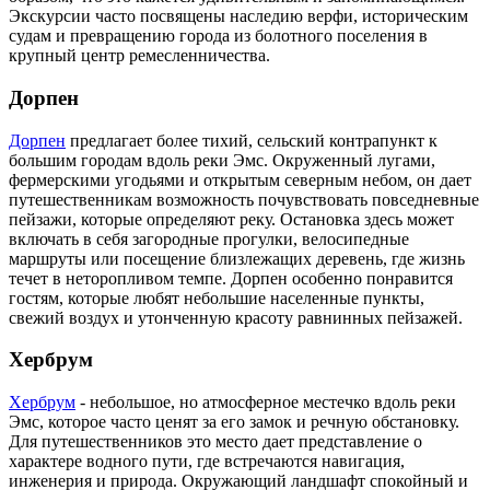
Экскурсии часто посвящены наследию верфи, историческим
судам и превращению города из болотного поселения в
крупный центр ремесленничества.
Дорпен
Дорпен
предлагает более тихий, сельский контрапункт к
большим городам вдоль реки Эмс. Окруженный лугами,
фермерскими угодьями и открытым северным небом, он дает
путешественникам возможность почувствовать повседневные
пейзажи, которые определяют реку. Остановка здесь может
включать в себя загородные прогулки, велосипедные
маршруты или посещение близлежащих деревень, где жизнь
течет в неторопливом темпе. Дорпен особенно понравится
гостям, которые любят небольшие населенные пункты,
свежий воздух и утонченную красоту равнинных пейзажей.
Хербрум
Хербрум
- небольшое, но атмосферное местечко вдоль реки
Эмс, которое часто ценят за его замок и речную обстановку.
Для путешественников это место дает представление о
характере водного пути, где встречаются навигация,
инженерия и природа. Окружающий ландшафт спокойный и