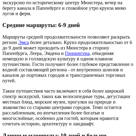
экскурсию по историческому центру Мюнстера, вечер на
берегу канала в Папенбурге и спокойное утро круиза мимо
лугов и ферм.
Средние маршруты: 6-9 дней
Маршруты средней продолжительности позволяют раскрыть
регион
Эмса
более детально. Круиз продолжительностью от 6
до 9 дней может проходить из Мюнстера в сторону
Папенбурга, Леера, Эмдена и
Гронингена
, объединяя
немецкую и голландскую культуру в одном плавном
путешествии. Гости получают более глубокое представление о
водной составляющей региона - от внутренних шлюзов и
каналов до портовых городов и трансграничных торговых
путей.
Такие путешествия часто включают в себя более широкий
спектр экскурсий, таких как велосипедные туры, дегустации
местных блюд, морские музеи, прогулки на природе и
знакомство со старыми центрами городов. Темп остается
расслабленным, но впечатления более богатые и
многослойные, особенно для гостей, которым нравится
сочетать историю, архитектуру и ландшафт.
Длинные маршруты: 10 дней и больше