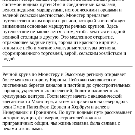
системой водных путей Эмс и соединенный каналами,
велосипедными маршрутами, историческими городами и
зеленой сельской местностью, Мюнстер предлагает
путешественникам ворота в регион, который часто обходят
вниманием основные маршруты речных круизов. Здесь
путешествие не заключается в том, чтобы мчаться из одной
великой столицы в другую. Это медленное открытие,
отражающее водные пути, города из красного кирпича,
открытое небо и мягкие культурные текстуры региона,
сформированного торговлей, верой, сельским хозяйством и
водой.
Речной круиз по Мюнстеру и Эмсскому региону открывает
более мягкую сторону Европы. Пейзажи сменяются от
лиственных берегов каналов и пастбищ до судостроительных
городов, укрепленных поселений, болот и оживленных
культурных центров. Гости могут начать с академической
элегантности Мюнстера, а затем отправиться на север вдоль
реки Эмс в Папенбург, Дорпен и Хербрум и далее в
Нидерланды и Гронинген. По пути водный путь рассказывает
истории купцов, фермеров, строителей лодок и
приграничных общин, чья жизнь издавна была связана с
реками и каналами.