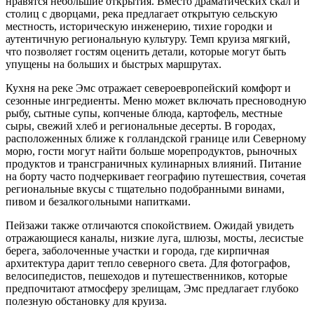
нравятся небольшие открытия. Вместо драматических скал и
столиц с дворцами, река предлагает открытую сельскую
местность, историческую инженерию, тихие городки и
аутентичную региональную культуру. Темп круиза мягкий,
что позволяет гостям оценить детали, которые могут быть
упущены на больших и быстрых маршрутах.
Кухня на реке Эмс отражает североевропейский комфорт и
сезонные ингредиенты. Меню может включать пресноводную
рыбу, сытные супы, копченые блюда, картофель, местные
сыры, свежий хлеб и региональные десерты. В городах,
расположенных ближе к голландской границе или Северному
морю, гости могут найти больше морепродуктов, рыночных
продуктов и трансграничных кулинарных влияний. Питание
на борту часто подчеркивает географию путешествия, сочетая
региональные вкусы с тщательно подобранными винами,
пивом и безалкогольными напитками.
Пейзажи также отличаются спокойствием. Ожидай увидеть
отражающиеся каналы, низкие луга, шлюзы, мосты, лесистые
берега, заболоченные участки и города, где кирпичная
архитектура дарит тепло северного света. Для фотографов,
велосипедистов, пешеходов и путешественников, которые
предпочитают атмосферу зрелищам, Эмс предлагает глубоко
полезную обстановку для круиза.