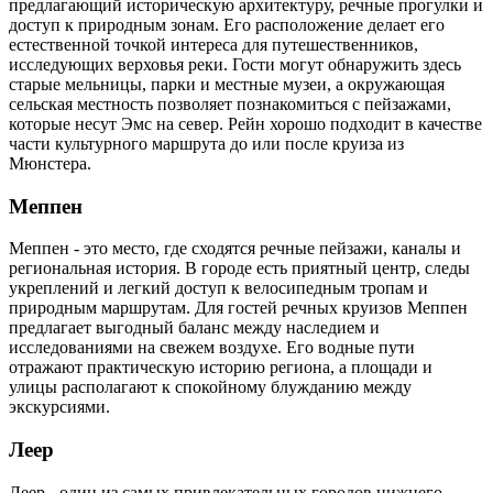
предлагающий историческую архитектуру, речные прогулки и
доступ к природным зонам. Его расположение делает его
естественной точкой интереса для путешественников,
исследующих верховья реки. Гости могут обнаружить здесь
старые мельницы, парки и местные музеи, а окружающая
сельская местность позволяет познакомиться с пейзажами,
которые несут Эмс на север. Рейн хорошо подходит в качестве
части культурного маршрута до или после круиза из
Мюнстера.
Меппен
Меппен - это место, где сходятся речные пейзажи, каналы и
региональная история. В городе есть приятный центр, следы
укреплений и легкий доступ к велосипедным тропам и
природным маршрутам. Для гостей речных круизов Меппен
предлагает выгодный баланс между наследием и
исследованиями на свежем воздухе. Его водные пути
отражают практическую историю региона, а площади и
улицы располагают к спокойному блужданию между
экскурсиями.
Леер
Леер - один из самых привлекательных городов нижнего