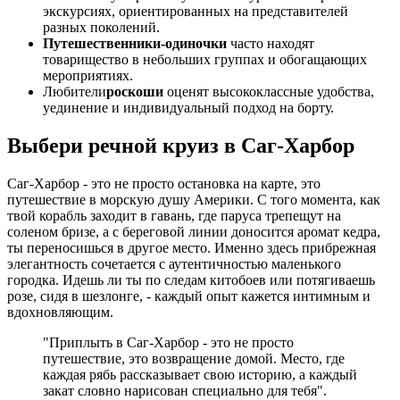
экскурсиях, ориентированных на представителей
разных поколений.
Путешественники-одиночки
часто находят
товарищество в небольших группах и обогащающих
мероприятиях.
Любители
роскоши
оценят высококлассные удобства,
уединение и индивидуальный подход на борту.
Выбери речной круиз в Саг-Харбор
Саг-Харбор - это не просто остановка на карте, это
путешествие в морскую душу Америки. С того момента, как
твой корабль заходит в гавань, где паруса трепещут на
соленом бризе, а с береговой линии доносится аромат кедра,
ты переносишься в другое место. Именно здесь прибрежная
элегантность сочетается с аутентичностью маленького
городка. Идешь ли ты по следам китобоев или потягиваешь
розе, сидя в шезлонге, - каждый опыт кажется интимным и
вдохновляющим.
"Приплыть в Саг-Харбор - это не просто
путешествие, это возвращение домой. Место, где
каждая рябь рассказывает свою историю, а каждый
закат словно нарисован специально для тебя".