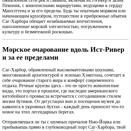
оживленной сети рек и гаваней, включая Ист-Ривер и залив
Пеконик, с живописными маршрутами, ведущими к сердцу
Манхэттена и за его пределы. Будь ты опытным моряком или
начинающим круизёром, путешествие в прибрежные объятия
Саг-Харбора обещает незабываемые впечатления,
наполненные морской элегантностью, погружением в
культуру и безмятежной роскошью.
Морское очарование вдоль Ист-Ривер
и за ее пределами
Саг-Харбор, обрамленный высокомачтовыми шхунами,
многовековой архитектурой и зеленью Хэмптона, сочетает в
себе очарование старого мира и комфорт современного
отдыха. Речные круизы здесь - это не просто живописные
виды, это портал в прошлое, где наследие американского
китобойного промысла встречается с сегодняшним стилем
жизни бутиков. От дегустации вин и посещения музеев до
каякинга в укромных бухтах - каждый день приносит что-то
новое на этих легендарных берегах.
Отправляешься ли ты с шумных причалов Нью-Йорка или
прибываешь прямо в глубоководный порт Саг-Харбора, твой