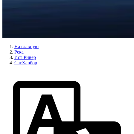
На главную
Река
Ист-Ривер
СагХарбор