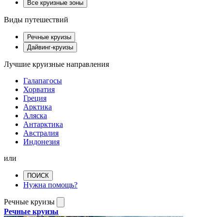
Все круизные зоны
Виды путешествий
Речные круизы
Дайвинг-круизы
Лучшие круизные направления
Галапагосы
Хорватия
Греция
Арктика
Аляска
Антарктика
Австралия
Индонезия
или
ПОИСК
Нужна помощь?
Речные круизы
Речные круизы