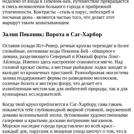
недалеко от входа в Пеконик-Бей, путешествие превращается
в смесь великолепия большого города и прибрежной
утонченности. Контрасты - сталь и парус, небоскреб и
песчаная дюна - являются частью того, что делает этот
маршрут таким захватывающим.
Залив Пеконик: Ворота в Саг-Харбор
Оставив позади Ист-Ривер, речные круизы переходят в более
спокойные, интимные воды Пеконик-Бей - обширного
лимана, разделяющего Северный и Южный форты Лонг-
Айленда. Именно здесь настроение становится мягче. Над
головой кружат скопы, а местные рыбацкие лодки заходят и
выходят из крошечных пристаней. Разнообразная экосистема
залива поддерживает фермы по разведению моллюсков,
соленые болота и местную флору, что делает его
излюбленным местом как для любителей природы, так и для
кулинарных исследователей.
Когда твой круиз приблизится к Саг-Харбору, сама гавань
покажется тебе глубоководной якорной стоянкой, окруженной
домами колониальной эпохи, бутиковыми художественными
галереями и крытыми досками витринами магазинов.
Морское наследие города представлено во всей красе -
каждый док, парусник и мощеная улица шепчут о том, что в