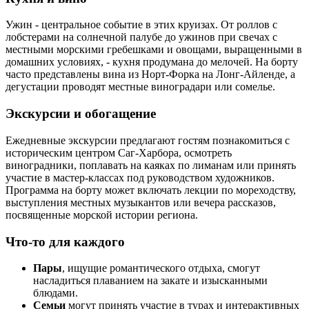
Ужин - центральное событие в этих круизах. От роллов с
лобстерами на солнечной палубе до ужинов при свечах с
местными морскими гребешками и овощами, выращенными в
домашних условиях, - кухня продумана до мелочей. На борту
часто представлены вина из Норт-Форка на Лонг-Айленде, а
дегустации проводят местные виноградари или сомелье.
Экскурсии и обогащение
Ежедневные экскурсии предлагают гостям познакомиться с
историческим центром Саг-Харбора, осмотреть
виноградники, поплавать на каяках по лиманам или принять
участие в мастер-классах под руководством художников.
Программа на борту может включать лекции по мореходству,
выступления местных музыкантов или вечера рассказов,
посвященные морской истории региона.
Что-то для каждого
Пары
, ищущие романтического отдыха, смогут
насладиться плаванием на закате и изысканными
блюдами.
Семьи
могут принять участие в турах и интерактивных