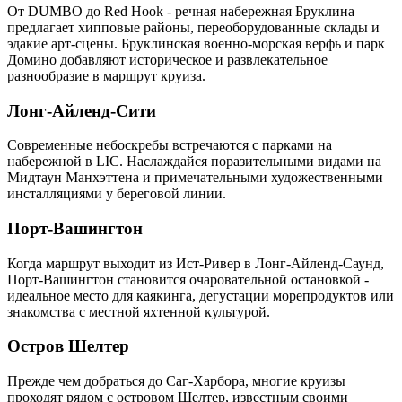
От DUMBO до Red Hook - речная набережная Бруклина
предлагает хипповые районы, переоборудованные склады и
эдакие арт-сцены. Бруклинская военно-морская верфь и парк
Домино добавляют историческое и развлекательное
разнообразие в маршрут круиза.
Лонг-Айленд-Сити
Современные небоскребы встречаются с парками на
набережной в LIC. Наслаждайся поразительными видами на
Мидтаун Манхэттена и примечательными художественными
инсталляциями у береговой линии.
Порт-Вашингтон
Когда маршрут выходит из Ист-Ривер в Лонг-Айленд-Саунд,
Порт-Вашингтон становится очаровательной остановкой -
идеальное место для каякинга, дегустации морепродуктов или
знакомства с местной яхтенной культурой.
Остров Шелтер
Прежде чем добраться до Саг-Харбора, многие круизы
проходят рядом с островом Шелтер, известным своими