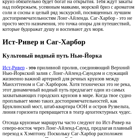
круиз обязательно будет богат на открытия. Тебя ждут закаты
над побережьем, усеянным маяками, морской бриз с ароматом
соли и сосны и целый ряд экскурсий, посвященных лучшим
достопримечательностям Лонг-Айленда. Саг-Харбор - это не
просто место назначения, это точка опоры для путешествий,
которые будоражат душу и воспевают дух моря.
Ист-Ривер и Саг-Харбор
Культовый водный путь Нью-Йорка
Ист-Ривер
-
это
приливной пролив, соединяющий Верхний
Нью-Йоркский залив с Лонг-Айленд-Саундом и служащий
жизненно важной артерией для речных круизов между
Манхэттеном и Саг-Харбором. Хотя технически это не река,
этот динамичный водный путь предлагает один из самых
захватывающих городских круизов в мире. Когда твое судно
проплывает мимо таких достопримечательностей, как
Бруклинский мост, штаб-квартира ООН и остров Рузвельта,
линия горизонта превращается в театр архитектурных чудес.
Отсюда круизные маршруты часто следуют по Ист-Ривер на
северо-восток через Лонг-Айленд-Саунд, предлагая плавный
переход к Хэмптону. Поскольку Саг-Харбор расположен