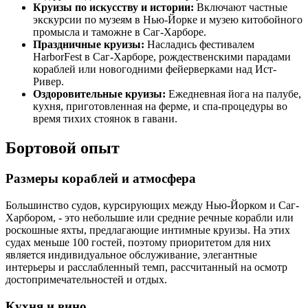
Круизы по искусству и истории:
Включают частные
экскурсии по музеям в Нью-Йорке и музею китобойного
промысла и таможне в Саг-Харборе.
Праздничные круизы:
Насладись фестивалем
HarborFest в Саг-Харборе, рождественскими парадами
кораблей или новогодними фейерверками над Ист-
Ривер.
Оздоровительные круизы:
Ежедневная йога на палубе,
кухня, приготовленная на ферме, и спа-процедуры во
время тихих стоянок в гавани.
Бортовой опыт
Размеры кораблей и атмосфера
Большинство судов, курсирующих между Нью-Йорком и Саг-
Харбором, - это небольшие или средние речные корабли или
роскошные яхты, предлагающие интимные круизы. На этих
судах меньше 100 гостей, поэтому приоритетом для них
является индивидуальное обслуживание, элегантные
интерьеры и расслабленный темп, рассчитанный на осмотр
достопримечательностей и отдых.
Кухня и вино