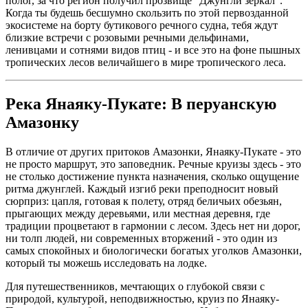
полог, за что регион получил прозвище "Джунгли зеркал".
Когда ты будешь бесшумно скользить по этой первозданной
экосистеме на борту бутикового речного судна, тебя ждут
близкие встречи с розовыми речными дельфинами,
ленивцами и сотнями видов птиц - и все это на фоне пышных
тропических лесов величайшего в мире тропического леса.
Река Янаяку-Пукате: В перуанскую
Амазонку
В отличие от других притоков Амазонки, Янаяку-Пукате - это
не просто маршрут, это заповедник. Речные круизы здесь - это
не столько достижение пункта назначения, сколько ощущение
ритма джунглей. Каждый изгиб реки преподносит новый
сюрприз: цапля, готовая к полету, отряд беличьих обезьян,
прыгающих между деревьями, или местная деревня, где
традиции процветают в гармонии с лесом. Здесь нет ни дорог,
ни толп людей, ни современных вторжений - это один из
самых спокойных и биологически богатых уголков Амазонки,
который ты можешь исследовать на лодке.
Для путешественников, мечтающих о глубокой связи с
природой, культурой, неподвижностью, круиз по Янаяку-