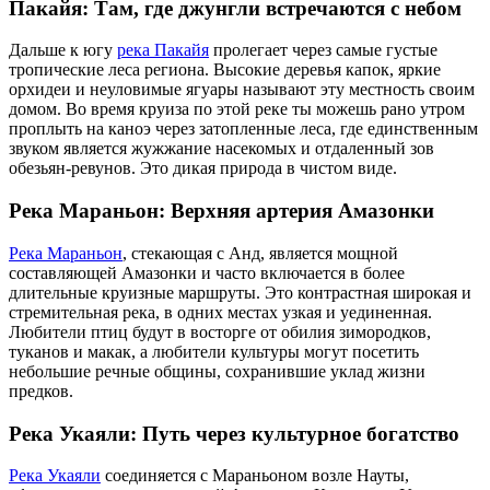
Пакайя: Там, где джунгли встречаются с небом
Дальше к югу
река Пакайя
пролегает через самые густые
тропические леса региона. Высокие деревья капок, яркие
орхидеи и неуловимые ягуары называют эту местность своим
домом. Во время круиза по этой реке ты можешь рано утром
проплыть на каноэ через затопленные леса, где единственным
звуком является жужжание насекомых и отдаленный зов
обезьян-ревунов. Это дикая природа в чистом виде.
Река Мараньон: Верхняя артерия Амазонки
Река Мараньон
, стекающая с Анд, является мощной
составляющей Амазонки и часто включается в более
длительные круизные маршруты. Это контрастная широкая и
стремительная река, в одних местах узкая и уединенная.
Любители птиц будут в восторге от обилия зимородков,
туканов и макак, а любители культуры могут посетить
небольшие речные общины, сохранившие уклад жизни
предков.
Река Укаяли: Путь через культурное богатство
Река Укаяли
соединяется с Мараньоном возле Науты,