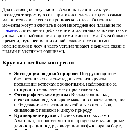
Для настоящих энтузиастов Амазонки длинные круизы
исследуют огромную сеть притоков и часто заходят в самые
малопосещаемые уголки тропического леса. Основные
моменты могут включать в себя многодневное плавание по
Пакайе
, длительное пребывание в отдаленных заповедниках и
уникальные наблюдения за дикими животными. Имея больше
времени, путешественники наблюдают за сезонными
изменениями в лесу и часто устанавливают значимые связи с
гидами и местными общинами.
Круизы с особым интересом
Экспедиции по дикой природе:
Под руководством
биологов и экспертов-следопытов эти круизы
посвящены встречам с животными, наблюдению за
птицами и экологическому просвещению.
Фотографические круизы:
Восход солнца над
стеклянными водами, яркие макаки в полете и звездное
небо делают этот регион мечтой для фотографов,
снимающих пейзажи и дикую природу.
Кулинарные круизы:
Познакомься со вкусами
Амазонки, используя местные продукты и кулинарные
демонстрации под руководством шеф-повара на борту.