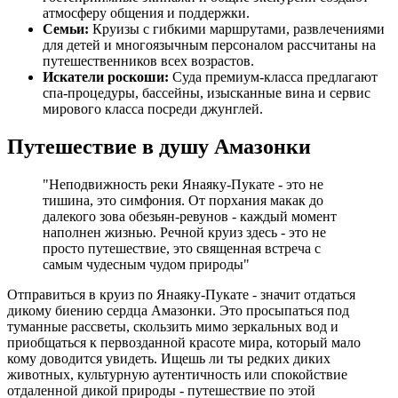
атмосферу общения и поддержки.
Семьи:
Круизы с гибкими маршрутами, развлечениями
для детей и многоязычным персоналом рассчитаны на
путешественников всех возрастов.
Искатели роскоши:
Суда премиум-класса предлагают
спа-процедуры, бассейны, изысканные вина и сервис
мирового класса посреди джунглей.
Путешествие в душу Амазонки
"Неподвижность реки Янаяку-Пукате - это не
тишина, это симфония. От порхания макак до
далекого зова обезьян-ревунов - каждый момент
наполнен жизнью. Речной круиз здесь - это не
просто путешествие, это священная встреча с
самым чудесным чудом природы"
Отправиться в круиз по Янаяку-Пукате - значит отдаться
дикому биению сердца Амазонки. Это просыпаться под
туманные рассветы, скользить мимо зеркальных вод и
приобщаться к первозданной красоте мира, который мало
кому доводится увидеть. Ищешь ли ты редких диких
животных, культурную аутентичность или спокойствие
отдаленной дикой природы - путешествие по этой