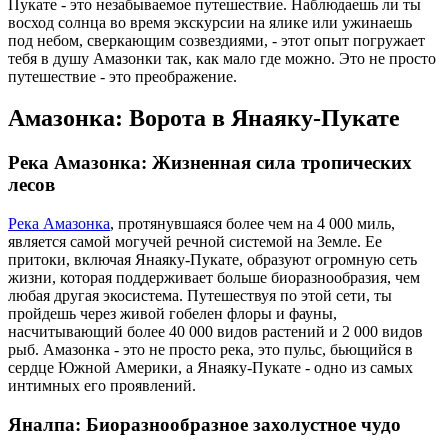
Пукате - это незабываемое путешествие. Наблюдаешь ли ты
восход солнца во время экскурсии на ялике или ужинаешь
под небом, сверкающим созвездиями, - этот опыт погружает
тебя в душу Амазонки так, как мало где можно. Это не просто
путешествие - это преображение.
Амазонка: Ворота в Янаяку-Пукате
Река Амазонка: Жизненная сила тропических
лесов
Река Амазонка
, протянувшаяся более чем на 4 000 миль,
является самой могучей речной системой на Земле. Ее
притоки, включая Янаяку-Пукате, образуют огромную сеть
жизни, которая поддерживает больше биоразнообразия, чем
любая другая экосистема. Путешествуя по этой сети, ты
пройдешь через живой гобелен флоры и фауны,
насчитывающий более 40 000 видов растений и 2 000 видов
рыб. Амазонка - это не просто река, это пульс, бьющийся в
сердце Южной Америки, а Янаяку-Пукате - одно из самых
интимных его проявлений.
Яналпа: Биоразнообразное захолустное чудо