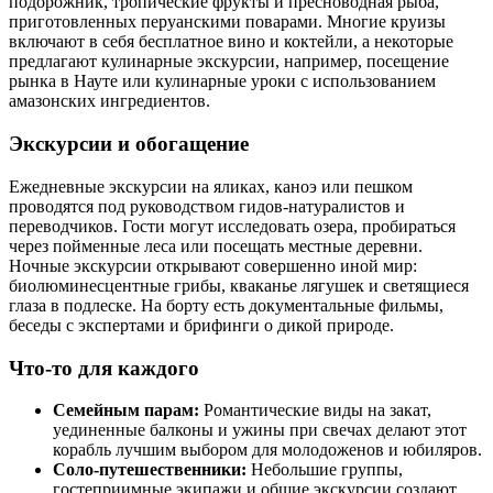
подорожник, тропические фрукты и пресноводная рыба,
приготовленных перуанскими поварами. Многие круизы
включают в себя бесплатное вино и коктейли, а некоторые
предлагают кулинарные экскурсии, например, посещение
рынка в Науте или кулинарные уроки с использованием
амазонских ингредиентов.
Экскурсии и обогащение
Ежедневные экскурсии на яликах, каноэ или пешком
проводятся под руководством гидов-натуралистов и
переводчиков. Гости могут исследовать озера, пробираться
через пойменные леса или посещать местные деревни.
Ночные экскурсии открывают совершенно иной мир:
биолюминесцентные грибы, кваканье лягушек и светящиеся
глаза в подлеске. На борту есть документальные фильмы,
беседы с экспертами и брифинги о дикой природе.
Что-то для каждого
Семейным парам:
Романтические виды на закат,
уединенные балконы и ужины при свечах делают этот
корабль лучшим выбором для молодоженов и юбиляров.
Соло-путешественники:
Небольшие группы,
гостеприимные экипажи и общие экскурсии создают