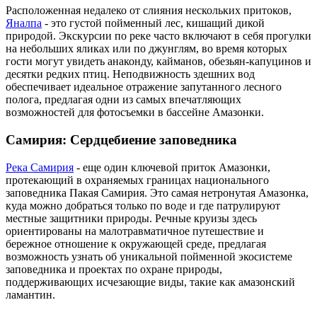
Расположенная недалеко от слияния нескольких притоков,
Яналпа
- это густой пойменный лес, кишащий дикой
природой. Экскурсии по реке часто включают в себя прогулки
на небольших яликах или по джунглям, во время которых
гости могут увидеть анаконду, кайманов, обезьян-капуцинов и
десятки редких птиц. Неподвижность здешних вод
обеспечивает идеальное отражение запутанного лесного
полога, предлагая одни из самых впечатляющих
возможностей для фотосъемки в бассейне Амазонки.
Самирия: Сердцебиение заповедника
Река Самирия
- еще один ключевой приток Амазонки,
протекающий в охраняемых границах национального
заповедника Пакая Самирия. Это самая нетронутая Амазонка,
куда можно добраться только по воде и где патрулируют
местные защитники природы. Речные круизы здесь
ориентированы на малотравматичное путешествие и
бережное отношение к окружающей среде, предлагая
возможность узнать об уникальной пойменной экосистеме
заповедника и проектах по охране природы,
поддерживающих исчезающие виды, такие как амазонский
ламантин.