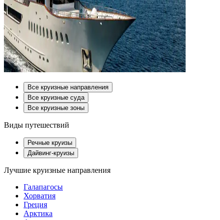
Все круизные направления
Все круизные суда
Все круизные зоны
Виды путешествий
Речные круизы
Дайвинг-круизы
Лучшие круизные направления
Галапагосы
Хорватия
Греция
Арктика