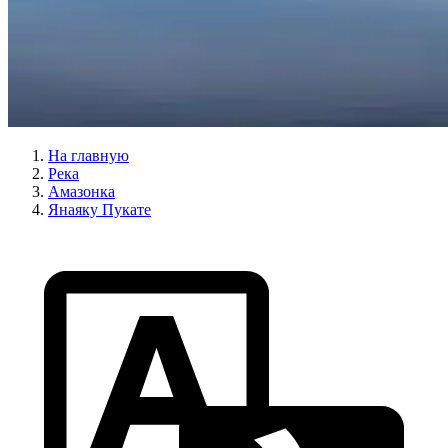
На главную
Река
Амазонка
Янаяку Пукате