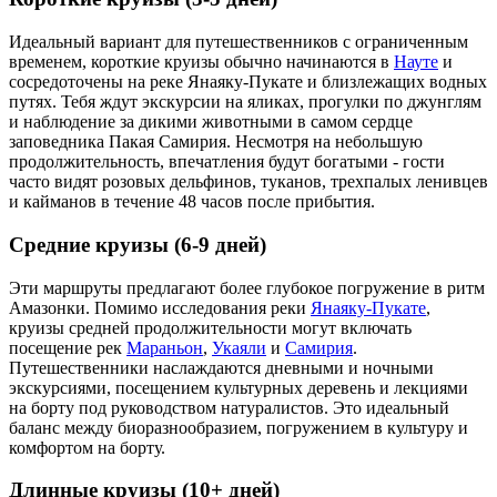
Идеальный вариант для путешественников с ограниченным
временем, короткие круизы обычно начинаются в
Науте
и
сосредоточены на реке Янаяку-Пукате и близлежащих водных
путях. Тебя ждут экскурсии на яликах, прогулки по джунглям
и наблюдение за дикими животными в самом сердце
заповедника Пакая Самирия. Несмотря на небольшую
продолжительность, впечатления будут богатыми - гости
часто видят розовых дельфинов, туканов, трехпалых ленивцев
и кайманов в течение 48 часов после прибытия.
Средние круизы (6-9 дней)
Эти маршруты предлагают более глубокое погружение в ритм
Амазонки. Помимо исследования реки
Янаяку-Пукате
,
круизы средней продолжительности могут включать
посещение рек
Мараньон
,
Укаяли
и
Самирия
.
Путешественники наслаждаются дневными и ночными
экскурсиями, посещением культурных деревень и лекциями
на борту под руководством натуралистов. Это идеальный
баланс между биоразнообразием, погружением в культуру и
комфортом на борту.
Длинные круизы (10+ дней)