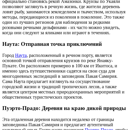
официально становясь рекой Амазонки. Круизы по Укаяли
позволяют заглянуть в речную жизнь, где жители деревень
ловят рыбу, занимаются земледелием и ткачеством, используя
методы, передающиеся из поколения в поколение. Это также
один из лучших регионов для наблюдения за редкими
розовыми речными дельфинами - их часто можно увидеть,
когда они следуют за яликами или играют в течениях.
Наута: Отправная точка приключений
Город
Наута
, расположенный в речном порту, является
основной точкой отправления круизов по реке Янаяку-
Пукате. Он расположен примерно в 100 км от Икитоса, и
именно здесь путешественники садятся на свои суда для
многодневных экспедиций в заповедник Пакая Самирия.
Сама Наута предлагает взглянуть на сосуществование
городской жизни и традиций тропических лесов, а также
является центром местных природоохранных мероприятий и
общественных туристических проектов.
Пуэрто-Прадо: Деревня на краю дикой природы
Эта отдаленная деревня находится недалеко от границы
заповедника Пакая Самирия и предлагает аутентичный
культурный опыт. Гости часто посещают
Пуэрто-Прадо
, чтобы