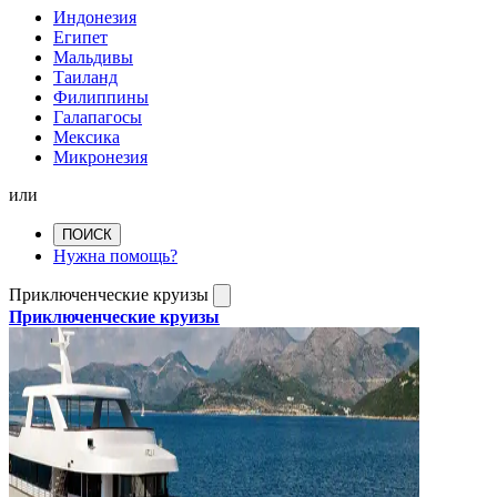
Индонезия
Египет
Мальдивы
Таиланд
Филиппины
Галапагосы
Мексика
Микронезия
или
ПОИСК
Нужна помощь?
Приключенческие круизы
Приключенческие круизы