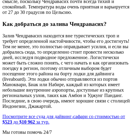
смысле, поскольку Чендравасих почти всегда тихий и
спокойный. Температура воды очень приятная и варьируется
от 27 до 30 градусов по Цельсию.
Как добраться до залива Чендравасих?
Залив Чендравасих находится вне туристических троп и
требует определенной настойчивости, чтобы его достигнуть!
Тем не менее, это полностью оправдывает усилия, и если вы
добрались сюда, то определенно стоит провести несколько
дней, исследуя подводное предложенное. Логистически
может быть сложно понять, с чего начать и как организовать
поездку в регион, поэтому отличным выбором будет
посещение этого района на борту лодки для дайвинга
(liveaboard). Эти лодки обычно отправляются из портов
Маноквари, Биак или Набире, каждый из которых имеет
небольшие внутренние аэропорты, доступные из крупных
региональных узлов, таких как Амбон и Уджунг Панданг.
Последние, в свою очередь, имеют хорошие связи с столицей
Индонезии, Джакартой.
Посмотрите все суда для дайвинг-сафари со стоимостью от
$523
до
$10 962
за тур.
Мы готовы помочь 24/7