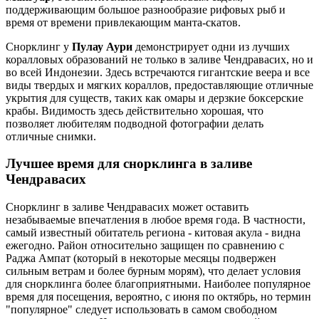
поддерживающим большое разнообразие рифовых рыб и
время от времени привлекающим манта-скатов.
Снорклинг у
Пулау Аури
демонстрирует одни из лучших
коралловых образований не только в заливе Чендравасих, но и
во всей Индонезии. Здесь встречаются гигантские веера и все
виды твердых и мягких кораллов, предоставляющие отличные
укрытия для существ, таких как омары и дерзкие боксерские
крабы. Видимость здесь действительно хорошая, что
позволяет любителям подводной фотографии делать
отличные снимки.
Лучшее время для снорклинга в заливе
Чендравасих
Снорклинг в заливе Чендравасих может оставить
незабываемые впечатления в любое время года. В частности,
самый известный обитатель региона - китовая акула - видна
ежегодно. Район относительно защищен по сравнению с
Раджа Ампат (который в некоторые месяцы подвержен
сильным ветрам и более бурным морям), что делает условия
для снорклинга более благоприятными. Наиболее популярное
время для посещения, вероятно, с июня по октябрь, но термин
"популярное" следует использовать в самом свободном