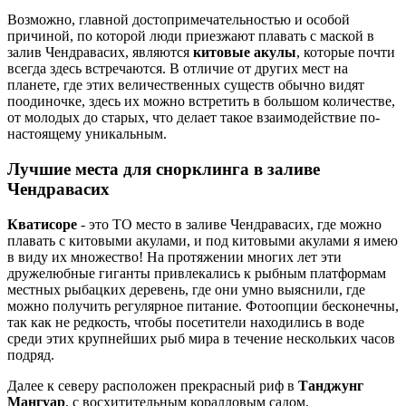
Возможно, главной достопримечательностью и особой
причиной, по которой люди приезжают плавать с маской в
залив Чендравасих, являются
китовые акулы
, которые почти
всегда здесь встречаются. В отличие от других мест на
планете, где этих величественных существ обычно видят
поодиночке, здесь их можно встретить в большом количестве,
от молодых до старых, что делает такое взаимодействие по-
настоящему уникальным.
Лучшие места для снорклинга в заливе
Чендравасих
Кватисоре
- это ТО место в заливе Чендравасих, где можно
плавать с китовыми акулами, и под китовыми акулами я имею
в виду их множество! На протяжении многих лет эти
дружелюбные гиганты привлекались к рыбным платформам
местных рыбацких деревень, где они умно выяснили, где
можно получить регулярное питание. Фотоопции бесконечны,
так как не редкость, чтобы посетители находились в воде
среди этих крупнейших рыб мира в течение нескольких часов
подряд.
Далее к северу расположен прекрасный риф в
Танджунг
Мангуар
, с восхитительным коралловым садом,