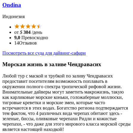
Ondina
Индонезия
от
$
304
/день
9,0
Превосходно
14
Отзывов
Посмотреть все суда для дайвинг-сафари
Морская жизнь в заливе Чендравасих
Любой тур с маской и трубкой по заливу Чендравасих
предоставит посетителям возможность поплавать в
окружении полного спектра тропической рифовой жизни.
Внимательные дайверы могут заметить макрожизнь, такую
как карликовые морские коньки, голожаберные моллюски,
тигровые креветки и морские змеи, которые часто
встречаются в этих водах. Богатство региона подтверждается
тем фактом, что 4 различных вида черепах обитают здесь -
зеленые, биссы, оливковые черепахи Ридли и кожистые
черепахи, - что даже для этого мирового класса морской среды
является настоящей находкой!