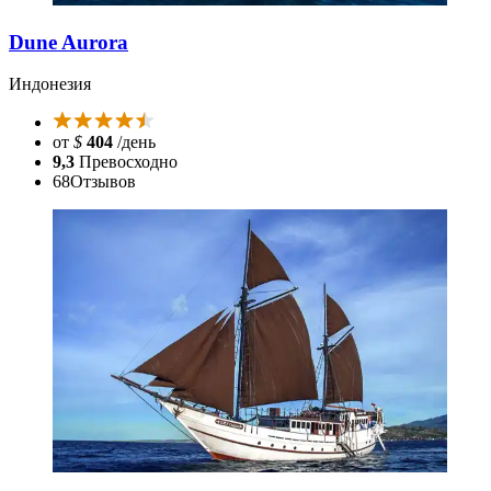
Dune Aurora
Индонезия
от
$
404
/день
9,3
Превосходно
68
Отзывов