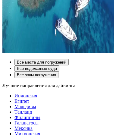
Все места для погружений
Все водолазные суда
Все зоны погружения
Лучшие направления для дайвинга
Индонезия
Египет
Мальдивы
Таиланд
Филиппины
Галапагосы
Мексика
Микронезия