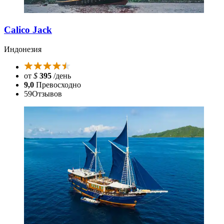
Calico Jack
Индонезия
от
$
395
/день
9,0
Превосходно
59
Отзывов