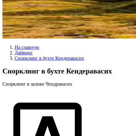
На главную
Дайвинг
Снорклинг в бухте Кендеравасих
Снорклинг в бухте Кендеравасих
Снорклинг в заливе Чендравасих