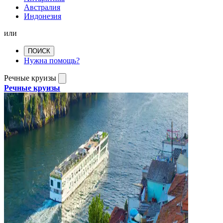
Австралия
Индонезия
или
ПОИСК
Нужна помощь?
Речные круизы
Речные круизы