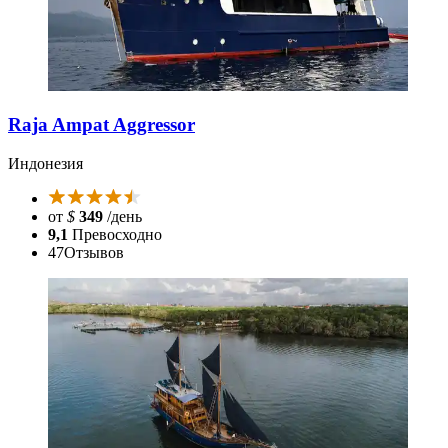
Raja Ampat Aggressor
Индонезия
от
$
349
/день
9,1
Превосходно
47
Отзывов