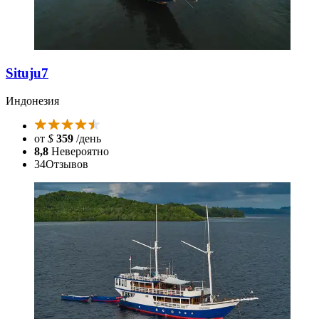
Situju7
Индонезия
от
$
359
/день
8,8
Невероятно
34
Отзывов