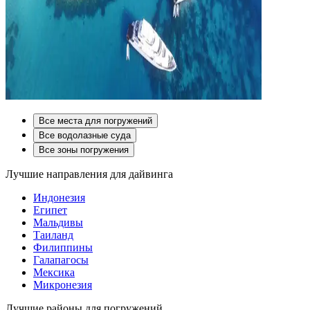
Все места для погружений
Все водолазные суда
Все зоны погружения
Лучшие направления для дайвинга
Индонезия
Египет
Мальдивы
Таиланд
Филиппины
Галапагосы
Мексика
Микронезия
Лучшие районы для погружений