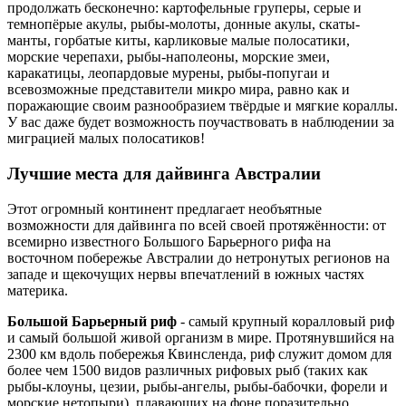
продолжать бесконечно: картофельные груперы, серые и
темнопёрые акулы, рыбы-молоты, донные акулы, скаты-
манты, горбатые киты, карликовые малые полосатики,
морские черепахи, рыбы-наполеоны, морские змеи,
каракатицы, леопардовые мурены, рыбы-попугаи и
всевозможные представители микро мира, равно как и
поражающие своим разнообразием твёрдые и мягкие кораллы.
У вас даже будет возможность поучаствовать в наблюдении за
миграцией малых полосатиков!
Лучшие места для дайвинга Австралии
Этот огромный континент предлагает необъятные
возможности для дайвинга по всей своей протяжённости: от
всемирно известного Большого Барьерного рифа на
восточном побережье Австралии до нетронутых регионов на
западе и щекочущих нервы впечатлений в южных частях
материка.
Большой Барьерный риф
- самый крупный коралловый риф
и самый большой живой организм в мире. Протянувшийся на
2300 км вдоль побережья Квинсленда, риф служит домом для
более чем 1500 видов различных рифовых рыб (таких как
рыбы-клоуны, цезии, рыбы-ангелы, рыбы-бабочки, форели и
морские нетопыри), плавающих на фоне поразительно