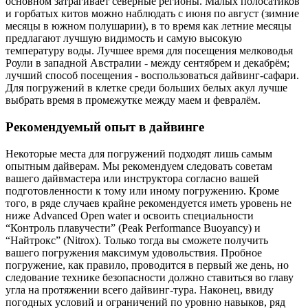
основном затрагивает северные регионы. Малых полосатиков
и горбатых китов можно наблюдать с июня по август (зимние
месяцы в южном полушарии), в то время как летние месяцы
предлагают лучшую видимость и самую высокую
температуру воды. Лучшее время для посещения мелководья
Роули в западной Австралии - между сентябрем и декабрём;
лучший способ посещения - воспользоваться дайвинг-сафари.
Для погружений в клетке среди больших белых акул лучше
выбрать время в промежутке между маем и февралём.
Рекомендуемый опыт в дайвинге
Некоторые места для погружений подходят лишь самым
опытным дайверам. Мы рекомендуем следовать советам
вашего дайвмастера или инструктора согласно вашей
подготовленности к тому или иному погружению. Кроме
того, в ряде случаев крайне рекомендуется иметь уровень не
ниже Advanced Open water и освоить специальности
“Контроль плавучести” (Peak Performance Buoyancy) и
“Найтрокс” (Nitrox). Только тогда вы сможете получить
вашего погружения максимум удовольствия. Пробное
погружение, как правило, проводится в первый же день, но
следование технике безопасности должно ставиться во главу
угла на протяжении всего дайвинг-тура. Наконец, ввиду
погодных условий и ограничений по уровню навыков, ряд