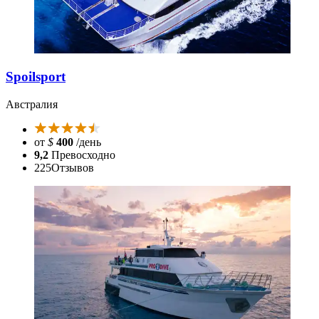
Spoilsport
Австралия
от
$
400
/день
9,2
Превосходно
225
Отзывов