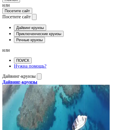
или
Посетите сайт
Посетите сайт
Дайвинг-круизы
Приключенческие круизы
Речные круизы
или
ПОИСК
Нужна помощь?
Дайвинг-круизы
Дайвинг-круизы