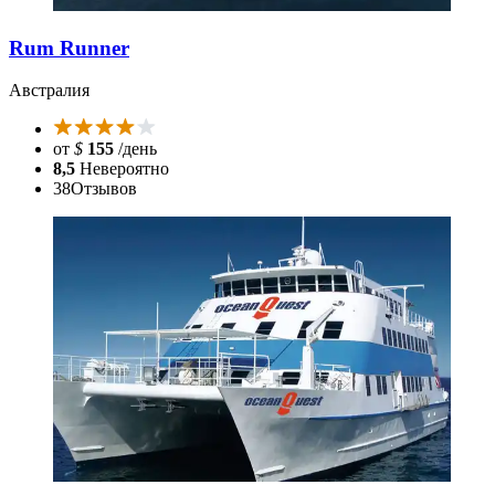
Rum Runner
Австралия
от
$
155
/день
8,5
Невероятно
38
Отзывов