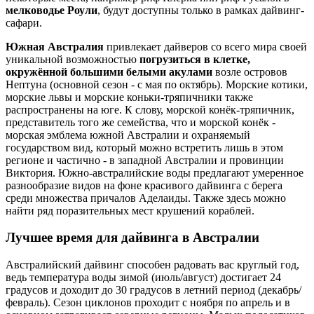
мелководье Роули
, будут доступны только в рамках дайвинг-
сафари.
Южная Австралия
привлекает дайверов со всего мира своей
уникальной возможностью
погрузиться в клетке,
окружённой большими белыми акулами
возле островов
Нептуна (основной сезон - с мая по октябрь). Морские котики,
морские львы и морские коньки-тряпичники также
распространены на юге. К слову, морской конёк-тряпичник,
представитель того же семейства, что и морской конёк -
морская эмблема южной Австралии и охраняемый
государством вид, который можно встретить лишь в этом
регионе и частично - в западной Австралии и провинции
Виктория. Южно-австралийские воды предлагают умеренное
разнообразие видов на фоне красивого дайвинга с берега
среди множества причалов Аделаиды. Также здесь можно
найти ряд поразительных мест крушений кораблей.
Лучшее время для дайвинга в Австралии
Австралийский дайвинг способен радовать вас круглый год,
ведь температура воды зимой (июль/август) достигает 24
градусов и доходит до 30 градусов в летний период (декабрь/
февраль). Сезон циклонов проходит с ноября по апрель и в