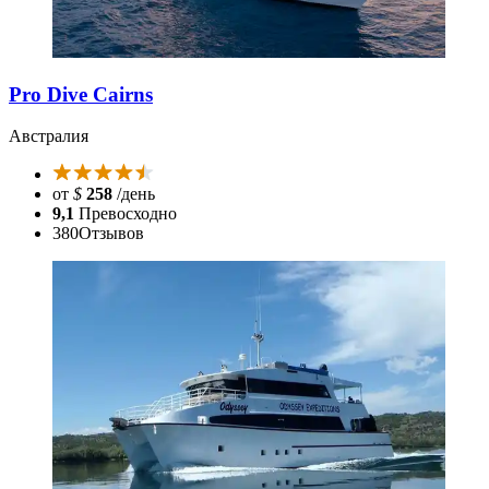
Pro Dive Cairns
Австралия
от
$
258
/день
9,1
Превосходно
380
Отзывов