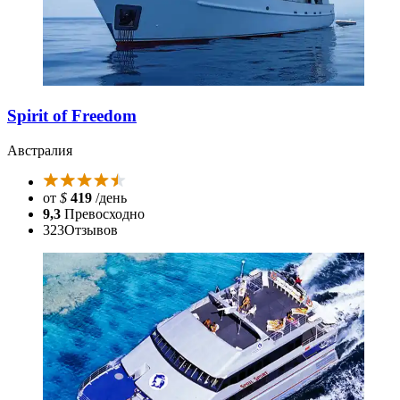
Spirit of Freedom
Австралия
от
$
419
/день
9,3
Превосходно
323
Отзывов