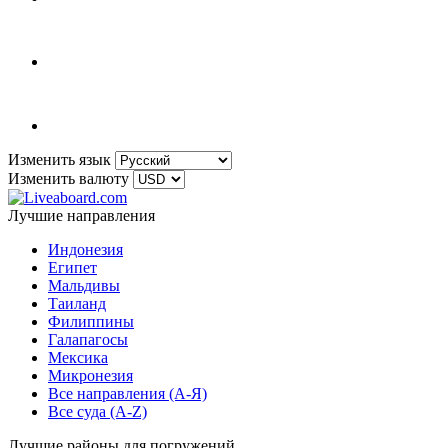
Изменить язык
Изменить валюту
Лучшие направления
Индонезия
Египет
Мальдивы
Таиланд
Филиппины
Галапагосы
Мексика
Микронезия
Все направления (A-Я)
Все суда (A-Z)
Лучшие районы для погружений