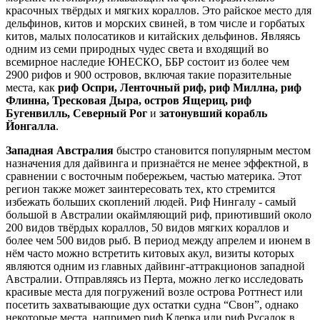
красочных твёрдых и мягких кораллов. Это райское место для
дельфинов, китов и морских свиней, в том числе и горбатых
китов, малых полосатиков и китайских дельфинов. Являясь
одним из семи природных чудес света и входящий во
всемирное наследие ЮНЕСКО, ББР состоит из более чем
2900 рифов и 900 островов, включая такие поразительные
места, как
риф Оспри, Ленточный риф, риф Миллна, риф
Флинна, Тресковая Дыра, остров Ящериц, риф
Бугенвилль, Северный Рог
и
затонувший корабль
Йонгалла
.
Западная Австралия
быстро становится популярным местом
назначения для дайвинга и признаётся не менее эффектной, в
сравнении с восточным побережьем, частью материка. Этот
регион также может заинтересовать тех, кто стремится
избежать больших скоплений людей. Риф Нингалу - самый
большой в Австралии окаймляющий риф, приютивший около
200 видов твёрдых кораллов, 50 видов мягких кораллов и
более чем 500 видов рыб. В период между апрелем и июнем в
нём часто можно встретить китовых акул, визиты которых
являются одним из главных дайвинг-аттракционов западной
Австралии. Отправляясь из Перта, можно легко исследовать
красивые места для погружений возле острова Роттнест или
посетить захватывающие дух остатки судна “Свон”, однако
некоторые места, например риф Клерка или риф Русалок в