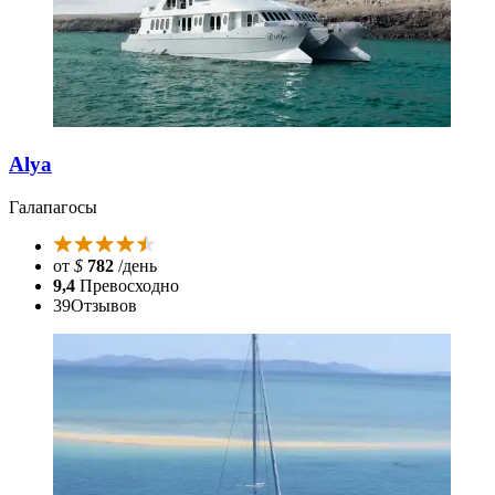
Alya
Галапагосы
от
$
782
/день
9,4
Превосходно
39
Отзывов