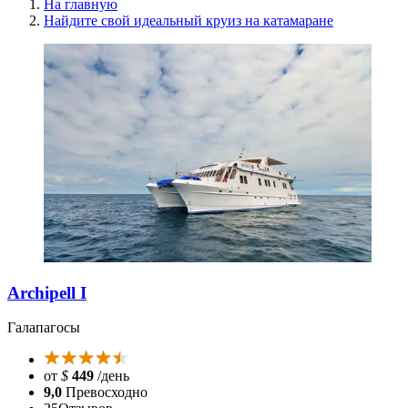
На главную
Найдите свой идеальный круиз на катамаране
Archipell I
Галапагосы
от
$
449
/день
9,0
Превосходно