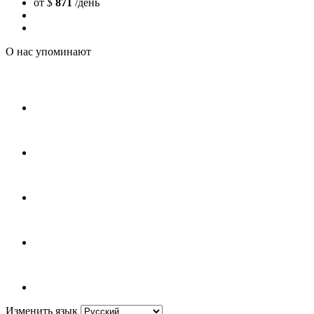
от
$
871
/день
О нас упоминают
Изменить язык