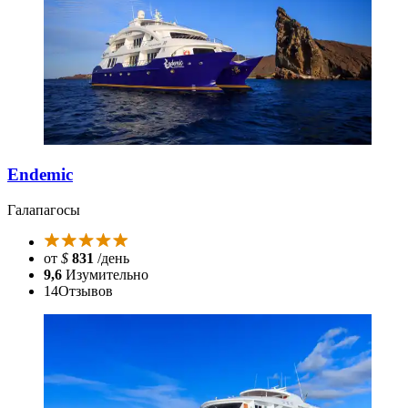
Endemic
Галапагосы
от
$
831
/день
9,6
Изумительно
14
Отзывов