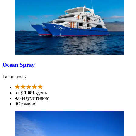
Ocean Spray
Галапагосы
от
$
1 081
/день
9,6
Изумительно
9
Отзывов