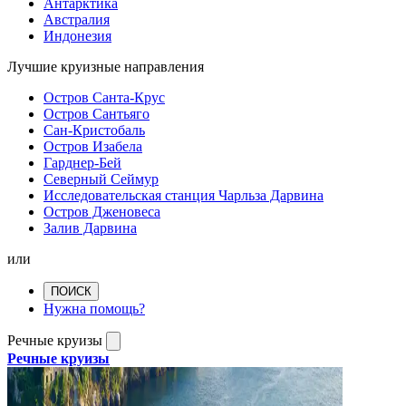
Антарктика
Австралия
Индонезия
Лучшие круизные направления
Остров Санта-Крус
Остров Сантьяго
Сан-Кристобаль
Остров Изабела
Гарднер-Бей
Северный Сеймур
Исследовательская станция Чарльза Дарвина
Остров Дженовеса
Залив Дарвина
или
ПОИСК
Нужна помощь?
Речные круизы
Речные круизы