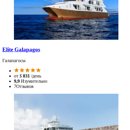
Elite Galapagos
Галапагосы
от
$
831
/день
9,9
Изумительно
7
Отзывов