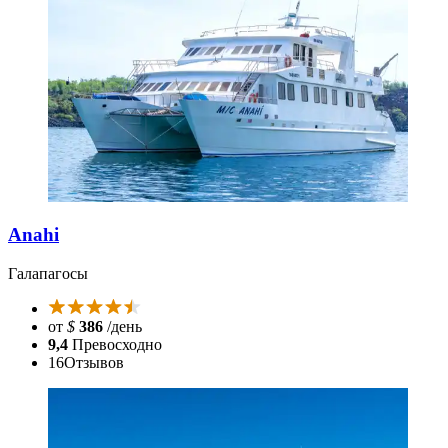
Anahi
Галапагосы
от
$
386
/день
9,4
Превосходно
16
Отзывов