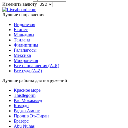
Изменить валюту
Лучшие направления
Индонезия
Египет
Мальдивы
Таиланд
Филиппины
Галапагосы
Мексика
Микронезия
Все направления (A-Я)
Все суда (A-Z)
Лучшие районы для погружений
Красное море
Thistlegorm
Рас Мохаммед
Комодо
Раджа Ампат
Пролив Эт-Тиран
Бразерс
Abu Nuhas