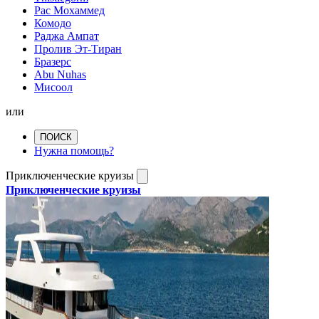
Рас Мохаммед
Комодо
Раджа Ампат
Пролив Эт-Тиран
Бразерс
Abu Nuhas
Мисоол
или
ПОИСК
Нужна помощь?
Приключенческие круизы
Приключенческие круизы