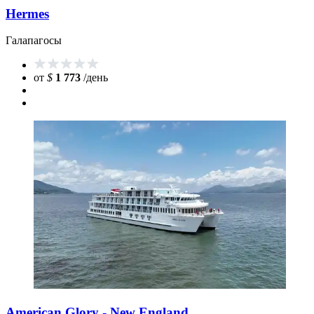
Hermes
Галапагосы
от
$
1 773
/день
American Glory - New England