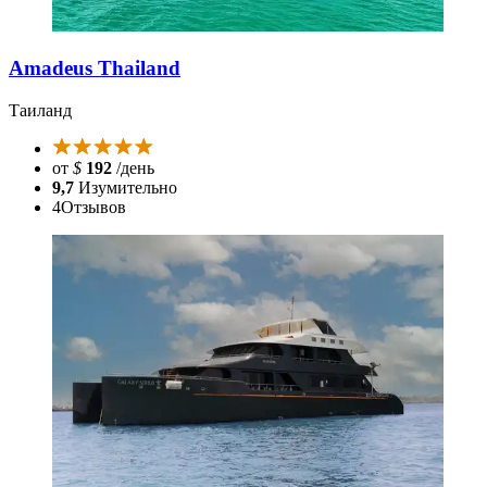
Amadeus Thailand
Таиланд
от
$
192
/день
9,7
Изумительно
4
Отзывов