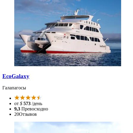
EcoGalaxy
Галапагосы
от
$
573
/день
9,3
Превосходно
20
Отзывов