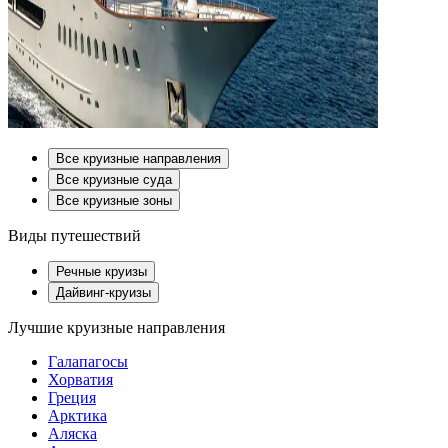
Все круизные направления
Все круизные суда
Все круизные зоны
Виды путешествий
Речные круизы
Дайвинг-круизы
Лучшие круизные направления
Галапагосы
Хорватия
Греция
Арктика
Аляска