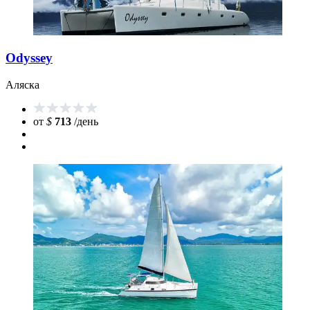
Odyssey
Аляска
от
$
713
/день