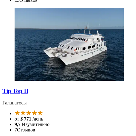
25
Отзывов
Tip Top II
Галапагосы
от
$
771
/день
9,7
Изумительно
7
Отзывов