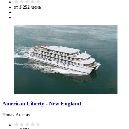
от
$
252
/день
American Liberty - New England
Новая Англия