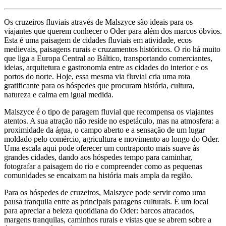
Os cruzeiros fluviais através de Malszyce são ideais para os
viajantes que querem conhecer o Oder para além dos marcos óbvios.
Esta é uma paisagem de cidades fluviais em atividade, ecos
medievais, paisagens rurais e cruzamentos históricos. O rio há muito
que liga a Europa Central ao Báltico, transportando comerciantes,
ideias, arquitetura e gastronomia entre as cidades do interior e os
portos do norte. Hoje, essa mesma via fluvial cria uma rota
gratificante para os hóspedes que procuram história, cultura,
natureza e calma em igual medida.
Malszyce é o tipo de paragem fluvial que recompensa os viajantes
atentos. A sua atração não reside no espetáculo, mas na atmosfera: a
proximidade da água, o campo aberto e a sensação de um lugar
moldado pelo comércio, agricultura e movimento ao longo do Oder.
Uma escala aqui pode oferecer um contraponto mais suave às
grandes cidades, dando aos hóspedes tempo para caminhar,
fotografar a paisagem do rio e compreender como as pequenas
comunidades se encaixam na história mais ampla da região.
Para os hóspedes de cruzeiros, Malszyce pode servir como uma
pausa tranquila entre as principais paragens culturais. É um local
para apreciar a beleza quotidiana do Oder: barcos atracados,
margens tranquilas, caminhos rurais e vistas que se abrem sobre a