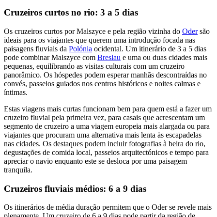
Cruzeiros curtos no rio: 3 a 5 dias
Os cruzeiros curtos por Malszyce e pela região vizinha do
Oder
são
ideais para os viajantes que querem uma introdução focada nas
paisagens fluviais da
Polónia
ocidental. Um itinerário de 3 a 5 dias
pode combinar Malszyce com
Breslau
e uma ou duas cidades mais
pequenas, equilibrando as visitas culturais com um cruzeiro
panorâmico. Os hóspedes podem esperar manhãs descontraídas no
convés, passeios guiados nos centros históricos e noites calmas e
íntimas.
Estas viagens mais curtas funcionam bem para quem está a fazer um
cruzeiro fluvial pela primeira vez, para casais que acrescentam um
segmento de cruzeiro a uma viagem europeia mais alargada ou para
viajantes que procuram uma alternativa mais lenta às escapadelas
nas cidades. Os destaques podem incluir fotografias à beira do rio,
degustações de comida local, passeios arquitectónicos e tempo para
apreciar o navio enquanto este se desloca por uma paisagem
tranquila.
Cruzeiros fluviais médios: 6 a 9 dias
Os itinerários de média duração permitem que o Oder se revele mais
plenamente. Um cruzeiro de 6 a 9 dias pode partir da região de