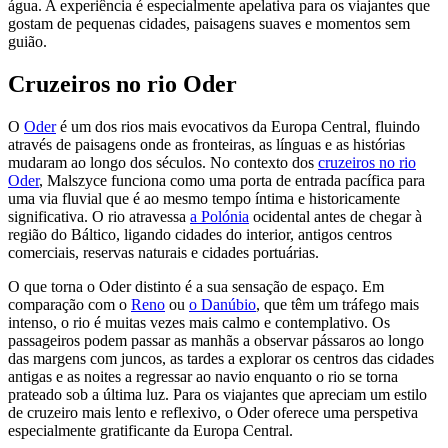
água. A experiência é especialmente apelativa para os viajantes que
gostam de pequenas cidades, paisagens suaves e momentos sem
guião.
Cruzeiros no rio Oder
O
Oder
é um dos rios mais evocativos da Europa Central, fluindo
através de paisagens onde as fronteiras, as línguas e as histórias
mudaram ao longo dos séculos. No contexto dos
cruzeiros no rio
Oder
, Malszyce funciona como uma porta de entrada pacífica para
uma via fluvial que é ao mesmo tempo íntima e historicamente
significativa. O rio atravessa
a Polónia
ocidental antes de chegar à
região do Báltico, ligando cidades do interior, antigos centros
comerciais, reservas naturais e cidades portuárias.
O que torna o Oder distinto é a sua sensação de espaço. Em
comparação com o
Reno
ou
o Danúbio
, que têm um tráfego mais
intenso, o rio é muitas vezes mais calmo e contemplativo. Os
passageiros podem passar as manhãs a observar pássaros ao longo
das margens com juncos, as tardes a explorar os centros das cidades
antigas e as noites a regressar ao navio enquanto o rio se torna
prateado sob a última luz. Para os viajantes que apreciam um estilo
de cruzeiro mais lento e reflexivo, o Oder oferece uma perspetiva
especialmente gratificante da Europa Central.