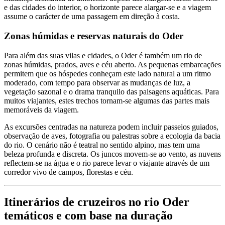
e das cidades do interior, o horizonte parece alargar-se e a viagem
assume o carácter de uma passagem em direção à costa.
Zonas húmidas e reservas naturais do Oder
Para além das suas vilas e cidades, o Oder é também um rio de
zonas húmidas, prados, aves e céu aberto. As pequenas embarcações
permitem que os hóspedes conheçam este lado natural a um ritmo
moderado, com tempo para observar as mudanças de luz, a
vegetação sazonal e o drama tranquilo das paisagens aquáticas. Para
muitos viajantes, estes trechos tornam-se algumas das partes mais
memoráveis da viagem.
As excursões centradas na natureza podem incluir passeios guiados,
observação de aves, fotografia ou palestras sobre a ecologia da bacia
do rio. O cenário não é teatral no sentido alpino, mas tem uma
beleza profunda e discreta. Os juncos movem-se ao vento, as nuvens
reflectem-se na água e o rio parece levar o viajante através de um
corredor vivo de campos, florestas e céu.
Itinerários de cruzeiros no rio Oder
temáticos e com base na duração