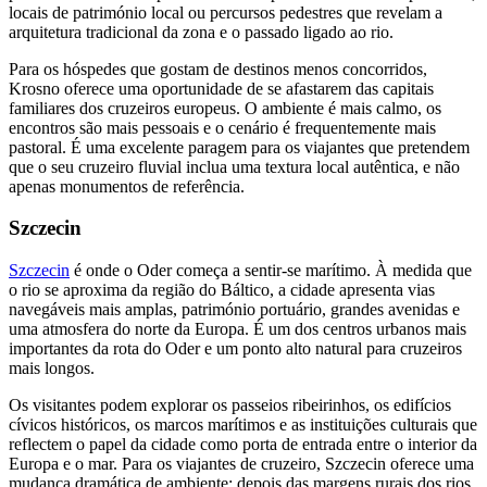
locais de património local ou percursos pedestres que revelam a
arquitetura tradicional da zona e o passado ligado ao rio.
Para os hóspedes que gostam de destinos menos concorridos,
Krosno oferece uma oportunidade de se afastarem das capitais
familiares dos cruzeiros europeus. O ambiente é mais calmo, os
encontros são mais pessoais e o cenário é frequentemente mais
pastoral. É uma excelente paragem para os viajantes que pretendem
que o seu cruzeiro fluvial inclua uma textura local autêntica, e não
apenas monumentos de referência.
Szczecin
Szczecin
é onde o Oder começa a sentir-se marítimo. À medida que
o rio se aproxima da região do Báltico, a cidade apresenta vias
navegáveis mais amplas, património portuário, grandes avenidas e
uma atmosfera do norte da Europa. É um dos centros urbanos mais
importantes da rota do Oder e um ponto alto natural para cruzeiros
mais longos.
Os visitantes podem explorar os passeios ribeirinhos, os edifícios
cívicos históricos, os marcos marítimos e as instituições culturais que
reflectem o papel da cidade como porta de entrada entre o interior da
Europa e o mar. Para os viajantes de cruzeiro, Szczecin oferece uma
mudança dramática de ambiente: depois das margens rurais dos rios