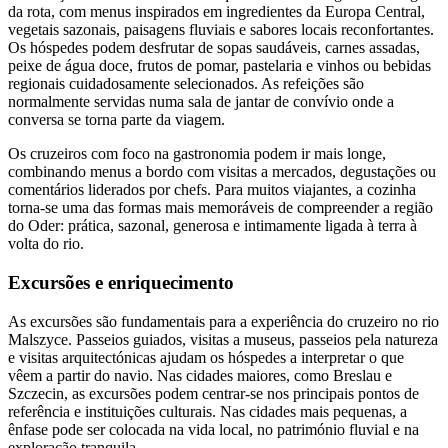
da rota, com menus inspirados em ingredientes da Europa Central,
vegetais sazonais, paisagens fluviais e sabores locais reconfortantes.
Os hóspedes podem desfrutar de sopas saudáveis, carnes assadas,
peixe de água doce, frutos de pomar, pastelaria e vinhos ou bebidas
regionais cuidadosamente selecionados. As refeições são
normalmente servidas numa sala de jantar de convívio onde a
conversa se torna parte da viagem.
Os cruzeiros com foco na gastronomia podem ir mais longe,
combinando menus a bordo com visitas a mercados, degustações ou
comentários liderados por chefs. Para muitos viajantes, a cozinha
torna-se uma das formas mais memoráveis de compreender a região
do Oder: prática, sazonal, generosa e intimamente ligada à terra à
volta do rio.
Excursões e enriquecimento
As excursões são fundamentais para a experiência do cruzeiro no rio
Malszyce. Passeios guiados, visitas a museus, passeios pela natureza
e visitas arquitectónicas ajudam os hóspedes a interpretar o que
vêem a partir do navio. Nas cidades maiores, como Breslau e
Szczecin, as excursões podem centrar-se nos principais pontos de
referência e instituições culturais. Nas cidades mais pequenas, a
ênfase pode ser colocada na vida local, no património fluvial e na
exploração tranquila.