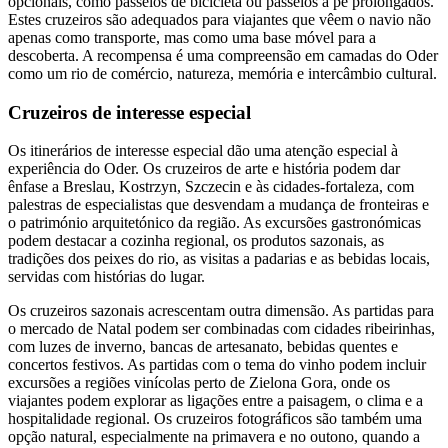
opcionais, como passeios de bicicleta ou passeios a pé prolongados.
Estes cruzeiros são adequados para viajantes que vêem o navio não
apenas como transporte, mas como uma base móvel para a
descoberta. A recompensa é uma compreensão em camadas do Oder
como um rio de comércio, natureza, memória e intercâmbio cultural.
Cruzeiros de interesse especial
Os itinerários de interesse especial dão uma atenção especial à
experiência do Oder. Os cruzeiros de arte e história podem dar
ênfase a Breslau, Kostrzyn, Szczecin e às cidades-fortaleza, com
palestras de especialistas que desvendam a mudança de fronteiras e
o património arquitetónico da região. As excursões gastronómicas
podem destacar a cozinha regional, os produtos sazonais, as
tradições dos peixes do rio, as visitas a padarias e as bebidas locais,
servidas com histórias do lugar.
Os cruzeiros sazonais acrescentam outra dimensão. As partidas para
o mercado de Natal podem ser combinadas com cidades ribeirinhas,
com luzes de inverno, bancas de artesanato, bebidas quentes e
concertos festivos. As partidas com o tema do vinho podem incluir
excursões a regiões vinícolas perto de Zielona Gora, onde os
viajantes podem explorar as ligações entre a paisagem, o clima e a
hospitalidade regional. Os cruzeiros fotográficos são também uma
opção natural, especialmente na primavera e no outono, quando a