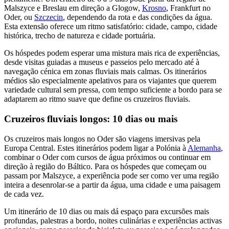
Malszyce e Breslau em direção a Glogow,
Krosno
, Frankfurt no
Oder, ou
Szczecin
, dependendo da rota e das condições da água.
Esta extensão oferece um ritmo satisfatório: cidade, campo, cidade
histórica, trecho de natureza e cidade portuária.
Os hóspedes podem esperar uma mistura mais rica de experiências,
desde visitas guiadas a museus e passeios pelo mercado até à
navegação cénica em zonas fluviais mais calmas. Os itinerários
médios são especialmente apelativos para os viajantes que querem
variedade cultural sem pressa, com tempo suficiente a bordo para se
adaptarem ao ritmo suave que define os cruzeiros fluviais.
Cruzeiros fluviais longos: 10 dias ou mais
Os cruzeiros mais longos no Oder são viagens imersivas pela
Europa Central. Estes itinerários podem ligar a Polónia à
Alemanha
,
combinar o Oder com cursos de água próximos ou continuar em
direção à região do Báltico. Para os hóspedes que começam ou
passam por Malszyce, a experiência pode ser como ver uma região
inteira a desenrolar-se a partir da água, uma cidade e uma paisagem
de cada vez.
Um itinerário de 10 dias ou mais dá espaço para excursões mais
profundas, palestras a bordo, noites culinárias e experiências activas