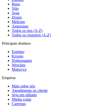
Reno
Nilo
Sena
Douro
Mekong
Amazonas
Todos os rios (A-Z)
Todos os cruzeiros (A-Z)
Principais destinos
Estetino
Krosno
Hohensaaten
Wroclaw
Malszyce
Empresa
Mais sobre nós
Atendimento ao cliente
Seja um afiliado
Minha conta
Carreiras