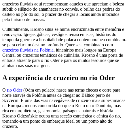
cruzeiros fluviais aqui recompensam aqueles que apreciam a beleza
subtil: o silêncio do amanhecer no convés, o brilho das pedras do
castelo ao pôr do sol, o prazer de chegar a locais ainda intocados
pelo turismo de massas.
Culturalmente, Krosno situa-se numa encruzilhada entre memória e
renovação. Igrejas góticas, vestígios renascentistas, histórias do
tempo da guerra e a hospitalidade polaca contemporânea combinam-
se para criar um destino profundo. Quer seja combinado com
cruzeiros fluviais na Polónia
, itinerários mais longos na Europa
Central ou cruzeiros temáticos de culinária, Krosno é uma porta de
entrada atraente para o rio Oder e para os muitos tesouros que se
alinham nas suas margens.
A experiência de cruzeiro no rio Oder
O
rio Oder
(Odra em polaco) nasce nas terras checas e corre para
norte através da Polónia antes de chegar ao Báltico perto de
Szczecin. É uma das vias navegáveis de cruzeiro mais subestimadas
da Europa - menos concorrida do que o Reno ou o Danúbio, mas
rica em arquitetura, gastronomia, paisagens naturais e história.
Krosno Odrzańskie ocupa uma secção estratégica e cénica do rio,
tornando-a um ponto de embarque ideal ou um ponto alto do
cruzeiro.