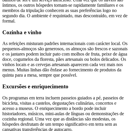
íntimos, os outros hóspedes tornam-se rapidamente familiares e os
membros da tripulação conhecem as suas preferências logo no
segundo dia. O ambiente é requintado, mas descontraído, em vez de
formal.
Cozinha e vinho
As refeições misturam padrões internacionais com carácter local. Os
pequenos-almoços são generosos, os almoços são frescos e sazonais
e os jantares podem incluir pato com molhos de fruta, peixe de água
doce, cogumelos da floresta, pães artesanais ou bolos delicados. Os
vinhos locais e as cervejas artesanais aparecem cada vez mais nos
menus. Muitas linhas dão ênfase ao fornecimento de produtos da
quinta para a mesa, sempre que possível.
Excursões e enriquecimento
Os programas em terra incluem passeios guiados a pé, passeios de
bicicleta, visitas a castelos, degustações culinárias, concertos e
acesso a museus. O enriquecimento a bordo pode incluir
historiadores, músicos, mini-aulas de línguas ou demonstrações de
cozinha regional. Uma vez que as distâncias são modestas, os
hóspedes desfrutam de um tempo significativo em terra sem as
cansativas transferências de autocarro.