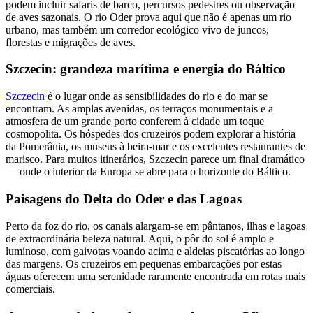
podem incluir safaris de barco, percursos pedestres ou observação
de aves sazonais. O rio Oder prova aqui que não é apenas um rio
urbano, mas também um corredor ecológico vivo de juncos,
florestas e migrações de aves.
Szczecin: grandeza marítima e energia do Báltico
Szczecin
é o lugar onde as sensibilidades do rio e do mar se
encontram. As amplas avenidas, os terraços monumentais e a
atmosfera de um grande porto conferem à cidade um toque
cosmopolita. Os hóspedes dos cruzeiros podem explorar a história
da Pomerânia, os museus à beira-mar e os excelentes restaurantes de
marisco. Para muitos itinerários, Szczecin parece um final dramático
— onde o interior da Europa se abre para o horizonte do Báltico.
Paisagens do Delta do Oder e das Lagoas
Perto da foz do rio, os canais alargam-se em pântanos, ilhas e lagoas
de extraordinária beleza natural. Aqui, o pôr do sol é amplo e
luminoso, com gaivotas voando acima e aldeias piscatórias ao longo
das margens. Os cruzeiros em pequenas embarcações por estas
águas oferecem uma serenidade raramente encontrada em rotas mais
comerciais.