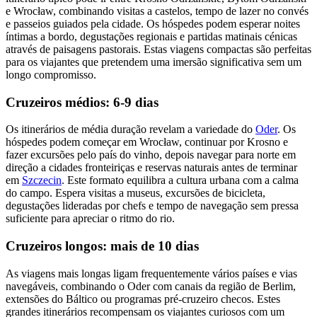
e Wrocław, combinando visitas a castelos, tempo de lazer no convés
e passeios guiados pela cidade. Os hóspedes podem esperar noites
íntimas a bordo, degustações regionais e partidas matinais cénicas
através de paisagens pastorais. Estas viagens compactas são perfeitas
para os viajantes que pretendem uma imersão significativa sem um
longo compromisso.
Cruzeiros médios: 6-9 dias
Os itinerários de média duração revelam a variedade do
Oder
. Os
hóspedes podem começar em Wrocław, continuar por Krosno e
fazer excursões pelo país do vinho, depois navegar para norte em
direção a cidades fronteiriças e reservas naturais antes de terminar
em
Szczecin
. Este formato equilibra a cultura urbana com a calma
do campo. Espera visitas a museus, excursões de bicicleta,
degustações lideradas por chefs e tempo de navegação sem pressa
suficiente para apreciar o ritmo do rio.
Cruzeiros longos: mais de 10 dias
As viagens mais longas ligam frequentemente vários países e vias
navegáveis, combinando o Oder com canais da região de Berlim,
extensões do Báltico ou programas pré-cruzeiro checos. Estes
grandes itinerários recompensam os viajantes curiosos com um