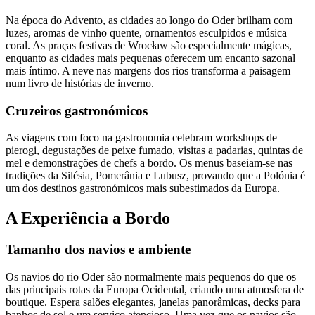
Na época do Advento, as cidades ao longo do Oder brilham com
luzes, aromas de vinho quente, ornamentos esculpidos e música
coral. As praças festivas de Wrocław são especialmente mágicas,
enquanto as cidades mais pequenas oferecem um encanto sazonal
mais íntimo. A neve nas margens dos rios transforma a paisagem
num livro de histórias de inverno.
Cruzeiros gastronómicos
As viagens com foco na gastronomia celebram workshops de
pierogi, degustações de peixe fumado, visitas a padarias, quintas de
mel e demonstrações de chefs a bordo. Os menus baseiam-se nas
tradições da Silésia, Pomerânia e Lubusz, provando que a Polónia é
um dos destinos gastronómicos mais subestimados da Europa.
A Experiência a Bordo
Tamanho dos navios e ambiente
Os navios do rio Oder são normalmente mais pequenos do que os
das principais rotas da Europa Ocidental, criando uma atmosfera de
boutique. Espera salões elegantes, janelas panorâmicas, decks para
banhos de sol e um serviço atencioso. Uma vez que os navios são