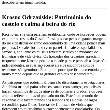
descoberta em igual medida.
Krosno Odrzańskie: Património do
castelo e calma à beira do rio
Krosno em si é uma paragem gratificante, onde os hóspedes podem
explorar os restos do Castelo Piast, passear pelas elegantes margens
do rio e desfrutar do ritmo descontraído de uma cidade polaca mais
pequena. Os cafés locais servem pastelaria, café e especialidades
sazonais, enquanto os museus revelam séculos de mudança de
fronteiras e de vida cívica. Os hóspedes dos cruzeiros apreciam
frequentemente Krosno porque a cidade parece pessoal: as lojas são
independentes, as ruas são acessíveis e os encontros com os
residentes são genuínos. É o tipo de porto que fica na memória por
muito tempo depois que as grandes capitais desaparecerem.
As paisagens que rodeiam Krosno são discretamente espetaculares.
A neblina matinal paira sobre os canais com caniços, os ciclistas
traçam caminhos de dique através de pomares e prados, e os céus
amplos refletem um azul prateado no rio. Este é um mundo de
cegonhas que fazem ninhos nos telhados das aldeias, de lagos
escondidos para lá das florestas de Lubusz e de vinhas que
florescem em microclimas surpreendentemente ensolarados. Os