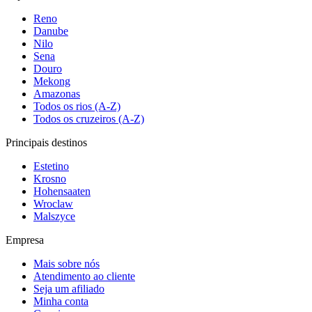
Reno
Danube
Nilo
Sena
Douro
Mekong
Amazonas
Todos os rios (A-Z)
Todos os cruzeiros (A-Z)
Principais destinos
Estetino
Krosno
Hohensaaten
Wroclaw
Malszyce
Empresa
Mais sobre nós
Atendimento ao cliente
Seja um afiliado
Minha conta