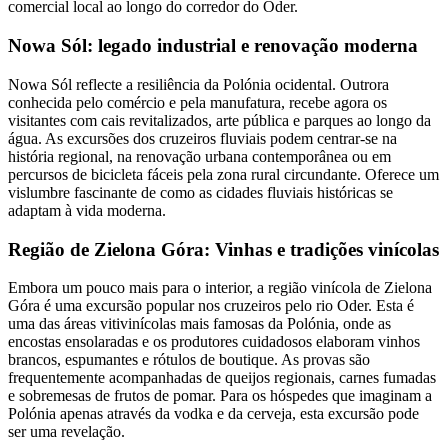
comercial local ao longo do corredor do Oder.
Nowa Sól: legado industrial e renovação moderna
Nowa Sól reflecte a resiliência da Polónia ocidental. Outrora
conhecida pelo comércio e pela manufatura, recebe agora os
visitantes com cais revitalizados, arte pública e parques ao longo da
água. As excursões dos cruzeiros fluviais podem centrar-se na
história regional, na renovação urbana contemporânea ou em
percursos de bicicleta fáceis pela zona rural circundante. Oferece um
vislumbre fascinante de como as cidades fluviais históricas se
adaptam à vida moderna.
Região de Zielona Góra: Vinhas e tradições vinícolas
Embora um pouco mais para o interior, a região vinícola de Zielona
Góra é uma excursão popular nos cruzeiros pelo rio Oder. Esta é
uma das áreas vitivinícolas mais famosas da Polónia, onde as
encostas ensolaradas e os produtores cuidadosos elaboram vinhos
brancos, espumantes e rótulos de boutique. As provas são
frequentemente acompanhadas de queijos regionais, carnes fumadas
e sobremesas de frutos de pomar. Para os hóspedes que imaginam a
Polónia apenas através da vodka e da cerveja, esta excursão pode
ser uma revelação.