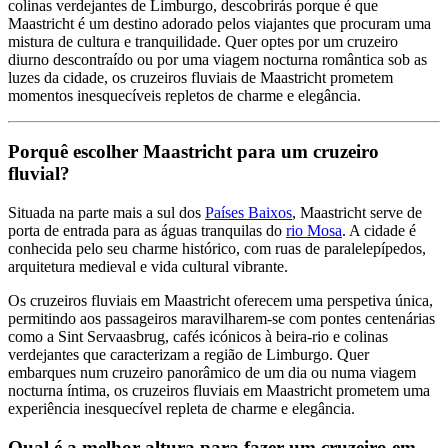
colinas verdejantes de Limburgo, descobrirás porque é que
Maastricht é um destino adorado pelos viajantes que procuram uma
mistura de cultura e tranquilidade. Quer optes por um cruzeiro
diurno descontraído ou por uma viagem nocturna romântica sob as
luzes da cidade, os cruzeiros fluviais de Maastricht prometem
momentos inesquecíveis repletos de charme e elegância.
Porquê escolher Maastricht para um cruzeiro
fluvial?
Situada na parte mais a sul dos
Países Baixos
, Maastricht serve de
porta de entrada para as águas tranquilas do
rio Mosa
. A cidade é
conhecida pelo seu charme histórico, com ruas de paralelepípedos,
arquitetura medieval e vida cultural vibrante.
Os cruzeiros fluviais em Maastricht oferecem uma perspetiva única,
permitindo aos passageiros maravilharem-se com pontes centenárias
como a Sint Servaasbrug, cafés icónicos à beira-rio e colinas
verdejantes que caracterizam a região de Limburgo. Quer
embarques num cruzeiro panorâmico de um dia ou numa viagem
nocturna íntima, os cruzeiros fluviais em Maastricht prometem uma
experiência inesquecível repleta de charme e elegância.
Qual é a melhor altura para fazer um cruzeiro em