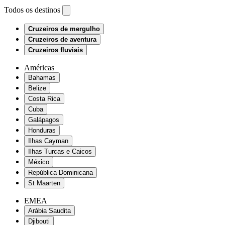
Todos os destinos
Cruzeiros de mergulho
Cruzeiros de aventura
Cruzeiros fluviais
Américas
Bahamas
Belize
Costa Rica
Cuba
Galápagos
Honduras
Ilhas Cayman
Ilhas Turcas e Caicos
México
República Dominicana
St Maarten
EMEA
Arábia Saudita
Djibouti