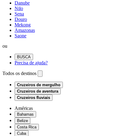
Danube
Nilo
Sena
Douro
Mekong
Amazonas
Saone
ou
BUSCA
Precisa de ajuda?
Todos os destinos
Cruzeiros de mergulho
Cruzeiros de aventura
Cruzeiros fluviais
Américas
Bahamas
Belize
Costa Rica
Cuba