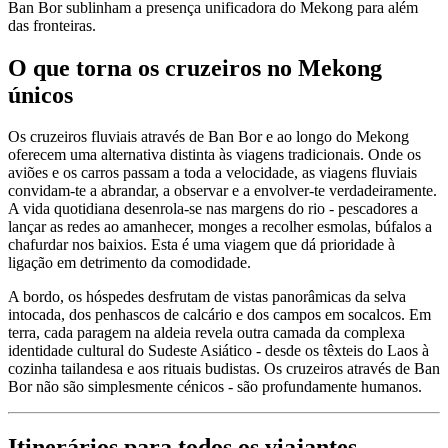
Ban Bor sublinham a presença unificadora do Mekong para além
das fronteiras.
O que torna os cruzeiros no Mekong
únicos
Os cruzeiros fluviais através de Ban Bor e ao longo do Mekong
oferecem uma alternativa distinta às viagens tradicionais. Onde os
aviões e os carros passam a toda a velocidade, as viagens fluviais
convidam-te a abrandar, a observar e a envolver-te verdadeiramente.
A vida quotidiana desenrola-se nas margens do rio - pescadores a
lançar as redes ao amanhecer, monges a recolher esmolas, búfalos a
chafurdar nos baixios. Esta é uma viagem que dá prioridade à
ligação em detrimento da comodidade.
A bordo, os hóspedes desfrutam de vistas panorâmicas da selva
intocada, dos penhascos de calcário e dos campos em socalcos. Em
terra, cada paragem na aldeia revela outra camada da complexa
identidade cultural do Sudeste Asiático - desde os têxteis do Laos à
cozinha tailandesa e aos rituais budistas. Os cruzeiros através de Ban
Bor não são simplesmente cénicos - são profundamente humanos.
Itinerários para todos os viajantes