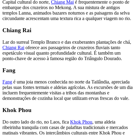
Capital cultural do norte,
Chiang Mai
é frequentemente o ponto de
embarque dos cruzeiros no Mekong. A sua mistura de antigos
templos Lanna, animados bazares noturnos e as paisagens da selva
circundante acrescentam uma textura rica a qualquer viagem no rio.
Chiang Rai
Lar do surreal Templo Branco e das exuberantes plantações de chá,
Chiang Rai
oferece aos passageiros de cruzeiros fluviais tanto
espetáculo visual quanto profundidade cultural. É também um
ponto-chave de acesso à famosa região do Triângulo Dourado.
Fang
Fang
é uma joia menos conhecida no norte da Tailândia, apreciada
pelas suas fontes termais e aldeias agrícolas. As excursões de um dia
incluem frequentemente visitas a tribos das montanhas e
demonstrações de cozinha local que utilizam ervas frescas do vale.
Khok Phou
Do outro lado do rio, no Laos, fica
Khok Phou
, uma aldeia
ribeirinha tranquila com casas de palafitas tradicionais e mercados
matinais vibrantes. Os intercâmbios culturais entre Khok Phou e