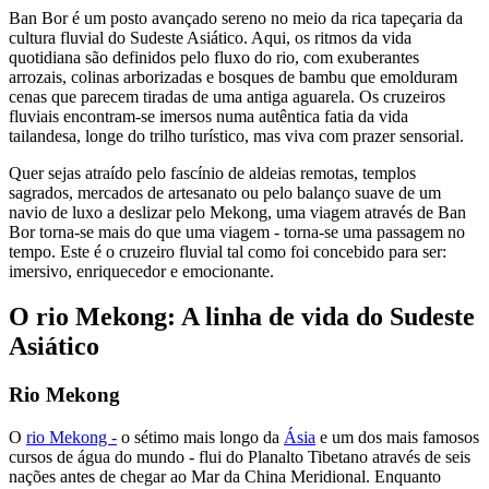
Ban Bor é um posto avançado sereno no meio da rica tapeçaria da
cultura fluvial do Sudeste Asiático. Aqui, os ritmos da vida
quotidiana são definidos pelo fluxo do rio, com exuberantes
arrozais, colinas arborizadas e bosques de bambu que emolduram
cenas que parecem tiradas de uma antiga aguarela. Os cruzeiros
fluviais encontram-se imersos numa autêntica fatia da vida
tailandesa, longe do trilho turístico, mas viva com prazer sensorial.
Quer sejas atraído pelo fascínio de aldeias remotas, templos
sagrados, mercados de artesanato ou pelo balanço suave de um
navio de luxo a deslizar pelo Mekong, uma viagem através de Ban
Bor torna-se mais do que uma viagem - torna-se uma passagem no
tempo. Este é o cruzeiro fluvial tal como foi concebido para ser:
imersivo, enriquecedor e emocionante.
O rio Mekong: A linha de vida do Sudeste
Asiático
Rio Mekong
O
rio Mekong -
o sétimo mais longo da
Ásia
e um dos mais famosos
cursos de água do mundo - flui do Planalto Tibetano através de seis
nações antes de chegar ao Mar da China Meridional. Enquanto