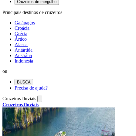
Cruzeiros de mergulho
Principais destinos de cruzeiros
Galápagos
Croácia
Grécia
Ártico
Alasca
Antártida
Austrália
Indonésia
ou
BUSCA
Precisa de ajuda?
Cruzeiros fluviais
Cruzeiros fluviais