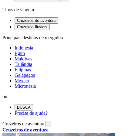
Tipos de viagem
Cruzeiros de aventura
Cruzeiros fluviais
Principais destinos de mergulho
Indonésia
Egito
Maldivas
Tailândia
Filipinas
Galápagos
México
Micronésia
ou
BUSCA
Precisa de ajuda?
Cruzeiros de aventura
Cruzeiros de aventura