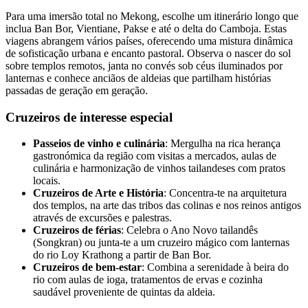
Para uma imersão total no Mekong, escolhe um itinerário longo que
inclua Ban Bor, Vientiane, Pakse e até o delta do Camboja. Estas
viagens abrangem vários países, oferecendo uma mistura dinâmica
de sofisticação urbana e encanto pastoral. Observa o nascer do sol
sobre templos remotos, janta no convés sob céus iluminados por
lanternas e conhece anciãos de aldeias que partilham histórias
passadas de geração em geração.
Cruzeiros de interesse especial
Passeios de vinho e culinária
: Mergulha na rica herança
gastronómica da região com visitas a mercados, aulas de
culinária e harmonização de vinhos tailandeses com pratos
locais.
Cruzeiros de Arte e História
: Concentra-te na arquitetura
dos templos, na arte das tribos das colinas e nos reinos antigos
através de excursões e palestras.
Cruzeiros de férias
: Celebra o Ano Novo tailandês
(Songkran) ou junta-te a um cruzeiro mágico com lanternas
do rio Loy Krathong a partir de Ban Bor.
Cruzeiros de bem-estar
: Combina a serenidade à beira do
rio com aulas de ioga, tratamentos de ervas e cozinha
saudável proveniente de quintas da aldeia.