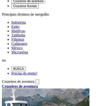
Cruzeiros de aventura
Cruzeiros fluviais
Principais destinos de mergulho
Indonésia
Egito
Maldivas
Tailândia
Filipinas
Galápagos
México
Micronésia
ou
BUSCA
Precisa de ajuda?
Cruzeiros de aventura
Cruzeiros de aventura