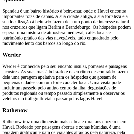
Spandau é um bairro histórico à beira-mar, onde o Havel encontra
importantes rotas de canais. A sua cidade antiga, a sua fortaleza e a
sua localização à beira-rio fazem dela um ponto de interesse natural
nos cruzeiros que ligam Berlim a Brandeburgo. Os hóspedes podem
esperar uma mistura de atmosfera medieval, cafés locais e
património prático das vias navegáveis, tudo enquadrado pelo
movimento lento dos barcos ao longo do rio.
Werder
Werder é conhecida pelo seu encanto insular, pomares e paisagens
lacustres. As suas ruas à beira-rio e o seu ritmo descontraído fazem
dela uma paragem apelativa para os hóspedes que gostam de
pequenas cidades com um forte carácter local. Uma visita pode
incluir um passeio pelo antigo centro da ilha, degustações de
produtos regionais ou tempo passado simplesmente a observar os
veleiros e o tráfego fluvial a passar pelos lagos Havel.
Rathenow
Rathenow traz uma dimensão mais calma e rural aos cruzeiros em
Havel. Rodeado por paisagens abertas e zonas húmidas, é uma
paragem gratificante para os viajantes atraídos pela natureza, pela