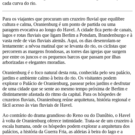
cada curva do rio.
Para os viajantes que procuram um cruzeiro fluvial que equilibre
cultura e calma, Oranienburg é um ponto de partida ou uma
paragem evocativa ao longo do Havel. A cidade fica perto de canais,
lagos e rotas fluviais que ligam Berlim a Potsdam, Brandenburgo e à
vasta rede de vias fluviais alemãs. Aqui, os dias desenrolam-se
lentamente: a névoa matinal que se levanta do rio, os ciclistas que
percorrem as margens frondosas, as torres das igrejas que surgem
por entre os juncos e os pequenos barcos que passam por ilhas
arborizadas e elegantes moradias.
Oranienburg é o foco natural desta rota, conhecida pelo seu palácio,
jardins e ambiente calmo à beira do rio. Os visitantes podem
explorar o Palácio de Oranienburg, passear pelos jardins e desfrutar
de uma cidade que se sente ao mesmo tempo próxima de Berlim e
distintamente afastada do ritmo da capital. Para os hóspedes de
cruzeiros fluviais, Oranienburg reúne arquitetura, história regional e
fácil acesso às vias fluviais de Havel.
Ao contrário do drama grandioso do Reno ou do Danúbio, o Havel
à volta de Oranienburg oferece intimidade. Trata-se de um cruzeiro à
escala humana, onde os hóspedes podem explorar a arquitetura dos
palácios, a história da Guerra Fria, as aldeias à beira do lago e a