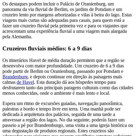
Os destaques podem incluir o Palácio de Oranienburg, um
panorama da via fluvial de Berlim, os jardins de Potsdam e um
cruzeiro lento por margens arborizadas e vilas à beira do lago. Estas
viagens mais curtas são adequadas para casais, para quem está a
fazer um cruzeiro fluvial pela primeira vez e para os viajantes que
acrescentam uma experiência fluvial a uma viagem mais alargada
pela Alemanha.
Cruzeiros fluviais médios: 6 a 9 dias
Os itinerários Havel de média duração permitem que a região se
desenvolva com maior profundidade. Um cruzeiro de 6 a 9 dias
pode partir de Berlim ou Oranienburg, passando por Potsdam e
Brandenburg
, e depois continuar em direção às paisagens mais
calmas
de Havel
. Esta duração dá aos hóspedes tempo para
desfrutarem tanto das principais paragens culturais como das cidades
menos conhecidas, onde o ambiente é mais lento e local.
Espera um ritmo de excursões guiadas, navegação panorâmica,
palestras a bordo e tempo livre em terra. Uma manhã pode ser
dedicada à arquitetura dos palácios, seguida de uma tarde a
atravessar a região dos lagos. No dia seguinte, poderás fazer um
passeio a pé por Brandemburgo, uma visita a uma igreja histórica ou
uma degustação de produtos regionais. Estes cruzeiros são