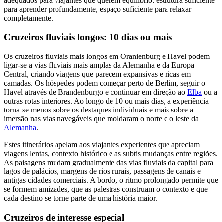
adequados para viajantes que querem equilíbrio: estrutura suficiente
para aprender profundamente, espaço suficiente para relaxar
completamente.
Cruzeiros fluviais longos: 10 dias ou mais
Os cruzeiros fluviais mais longos em Oranienburg e Havel podem
ligar-se a vias fluviais mais amplas da Alemanha e da Europa
Central, criando viagens que parecem expansivas e ricas em
camadas. Os hóspedes podem começar perto de Berlim, seguir o
Havel através de Brandenburgo e continuar em direção ao
Elba
ou a
outras rotas interiores. Ao longo de 10 ou mais dias, a experiência
torna-se menos sobre os destaques individuais e mais sobre a
imersão nas vias navegáveis que moldaram o norte e o leste da
Alemanha
.
Estes itinerários apelam aos viajantes experientes que apreciam
viagens lentas, contexto histórico e as subtis mudanças entre regiões.
As paisagens mudam gradualmente das vias fluviais da capital para
lagos de palácios, margens de rios rurais, passagens de canais e
antigas cidades comerciais. A bordo, o ritmo prolongado permite que
se formem amizades, que as palestras construam o contexto e que
cada destino se torne parte de uma história maior.
Cruzeiros de interesse especial