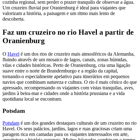
cozinha regional, sem perder o prazer tranquilo de observar a água.
Um cruzeiro fluvial por Oranienburg é ideal para viajantes que
valorizam a história, a paisagem e um ritmo mais lento de
descoberta.
Faz um cruzeiro no rio Havel a partir de
Oranienburg
O
Havel
é um dos rios de cruzeiro mais atmosféricos da Alemanha,
fluindo através de um mosaico de lagos, canais, zonas húmidas,
vilas e cidades históricas. Perto de Oranienburg, cria uma ligação
suave entre o norte de Brandemburgo e a região da capital,
tornando-o especialmente apelativo para itinerários em pequenos
navios que combinam natureza e cultura. O rio é mais cénico do que
apressado, recompensando os viajantes com vistas tranquilas, aves,
jardins à beira-mar e cidades onde a história prussiana e a vida
quotidiana local se encontram.
Potsdam
Potsdam
é um dos grandes destaques culturais de um cruzeiro no rio
Havel. Os seus palácios, jardins, lagos e ruas graciosas criam uma
paragem rica em camadas para os viajantes interessados em arte,
arquitetura e história europeia. Muitos hóspedes combinam o tempo