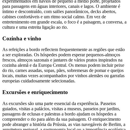
experimentados em navios de pequeno a médio porte, projetados
para passagens em águas interiores, canais e lagos. O ambiente é
íntimo e descontraído, com salões panorâmicos, decks abertos,
cabines confortáveis e um ritmo social calmo. Em vez de
entretenimento em grande escala, o foco é a paisagem, a conversa, a
cultura e uma estreita ligação ao rio.
Cozinha e vinho
As refeições a bordo reflectem frequentemente as regiões que estão
a ser exploradas. Os hóspedes podem esperar pequenos-almoços
frescos, almoços sazonais e jantares de vários pratos inspirados na
cozinha alemã e da Europa Central. Os menus podem incluir peixe
do rio, carnes assadas, sopas, pães, sobremesas de pomar e queijos
locais, muitas vezes acompanhados por vinhos alemães ou garrafas
europeias cuidadosamente selecionadas.
Excursões e enriquecimento
As excursões são uma parte essencial da experiência. Passeios
guiados, visitas a palácios, visitas a museus, passeios por jardins,
passagens de eclusas e palestras a bordo ajudam os hóspedes a
compreender o rio para além da sua paisagem. O enriquecimento
pode abranger a história da Prússia, as vias navegáveis de Berlim, a
arquitetura regional, a gastronomia local ou a importância ecológica