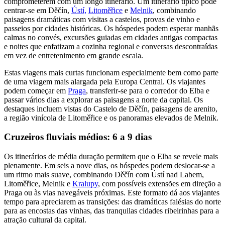
comprometerem com um longo itinerário. Um itinerário típico pode
centrar-se em Děčín,
Ústí,
Litoměřice
e
Melnik
, combinando
paisagens dramáticas com visitas a castelos, provas de vinho e
passeios por cidades históricas. Os hóspedes podem esperar manhãs
calmas no convés, excursões guiadas em cidades antigas compactas
e noites que enfatizam a cozinha regional e conversas descontraídas
em vez de entretenimento em grande escala.
Estas viagens mais curtas funcionam especialmente bem como parte
de uma viagem mais alargada pela Europa Central. Os viajantes
podem começar em
Praga
, transferir-se para o corredor do Elba e
passar vários dias a explorar as paisagens a norte da capital. Os
destaques incluem vistas do Castelo de Děčín, paisagens de arenito,
a região vinícola de Litoměřice e os panoramas elevados de Melnik.
Cruzeiros fluviais médios: 6 a 9 dias
Os itinerários de média duração permitem que o Elba se revele mais
plenamente. Em seis a nove dias, os hóspedes podem deslocar-se a
um ritmo mais suave, combinando Děčín com Ústí nad Labem,
Litoměřice, Melnik e
Kralupy
, com possíveis extensões em direção a
Praga ou às vias navegáveis próximas. Este formato dá aos viajantes
tempo para apreciarem as transições: das dramáticas falésias do norte
para as encostas das vinhas, das tranquilas cidades ribeirinhas para a
atração cultural da capital.