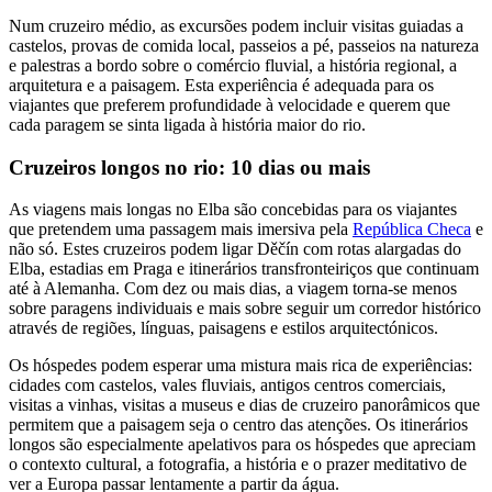
Num cruzeiro médio, as excursões podem incluir visitas guiadas a
castelos, provas de comida local, passeios a pé, passeios na natureza
e palestras a bordo sobre o comércio fluvial, a história regional, a
arquitetura e a paisagem. Esta experiência é adequada para os
viajantes que preferem profundidade à velocidade e querem que
cada paragem se sinta ligada à história maior do rio.
Cruzeiros longos no rio: 10 dias ou mais
As viagens mais longas no Elba são concebidas para os viajantes
que pretendem uma passagem mais imersiva pela
República Checa
e
não só. Estes cruzeiros podem ligar Děčín com rotas alargadas do
Elba, estadias em Praga e itinerários transfronteiriços que continuam
até à Alemanha. Com dez ou mais dias, a viagem torna-se menos
sobre paragens individuais e mais sobre seguir um corredor histórico
através de regiões, línguas, paisagens e estilos arquitectónicos.
Os hóspedes podem esperar uma mistura mais rica de experiências:
cidades com castelos, vales fluviais, antigos centros comerciais,
visitas a vinhas, visitas a museus e dias de cruzeiro panorâmicos que
permitem que a paisagem seja o centro das atenções. Os itinerários
longos são especialmente apelativos para os hóspedes que apreciam
o contexto cultural, a fotografia, a história e o prazer meditativo de
ver a Europa passar lentamente a partir da água.