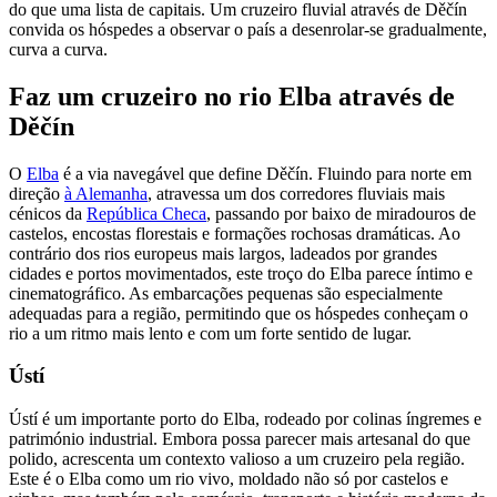
do que uma lista de capitais. Um cruzeiro fluvial através de Děčín
convida os hóspedes a observar o país a desenrolar-se gradualmente,
curva a curva.
Faz um cruzeiro no rio Elba através de
Děčín
O
Elba
é a via navegável que define Děčín. Fluindo para norte em
direção
à Alemanha
, atravessa um dos corredores fluviais mais
cénicos da
República Checa
, passando por baixo de miradouros de
castelos, encostas florestais e formações rochosas dramáticas. Ao
contrário dos rios europeus mais largos, ladeados por grandes
cidades e portos movimentados, este troço do Elba parece íntimo e
cinematográfico. As embarcações pequenas são especialmente
adequadas para a região, permitindo que os hóspedes conheçam o
rio a um ritmo mais lento e com um forte sentido de lugar.
Ústí
Ústí é um importante porto do Elba, rodeado por colinas íngremes e
património industrial. Embora possa parecer mais artesanal do que
polido, acrescenta um contexto valioso a um cruzeiro pela região.
Este é o Elba como um rio vivo, moldado não só por castelos e