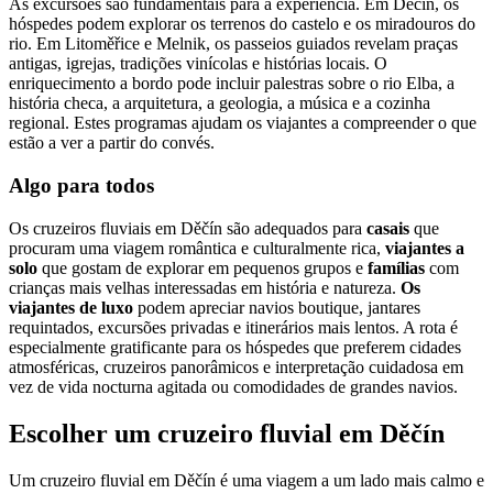
As excursões são fundamentais para a experiência. Em Děčín, os
hóspedes podem explorar os terrenos do castelo e os miradouros do
rio. Em Litoměřice e Melnik, os passeios guiados revelam praças
antigas, igrejas, tradições vinícolas e histórias locais. O
enriquecimento a bordo pode incluir palestras sobre o rio Elba, a
história checa, a arquitetura, a geologia, a música e a cozinha
regional. Estes programas ajudam os viajantes a compreender o que
estão a ver a partir do convés.
Algo para todos
Os cruzeiros fluviais em Děčín são adequados para
casais
que
procuram uma viagem romântica e culturalmente rica,
viajantes a
solo
que gostam de explorar em pequenos grupos e
famílias
com
crianças mais velhas interessadas em história e natureza.
Os
viajantes de luxo
podem apreciar navios boutique, jantares
requintados, excursões privadas e itinerários mais lentos. A rota é
especialmente gratificante para os hóspedes que preferem cidades
atmosféricas, cruzeiros panorâmicos e interpretação cuidadosa em
vez de vida nocturna agitada ou comodidades de grandes navios.
Escolher um cruzeiro fluvial em Děčín
Um cruzeiro fluvial em Děčín é uma viagem a um lado mais calmo e