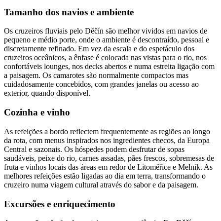
Tamanho dos navios e ambiente
Os cruzeiros fluviais pelo Děčín são melhor vividos em navios de
pequeno e médio porte, onde o ambiente é descontraído, pessoal e
discretamente refinado. Em vez da escala e do espetáculo dos
cruzeiros oceânicos, a ênfase é colocada nas vistas para o rio, nos
confortáveis lounges, nos decks abertos e numa estreita ligação com
a paisagem. Os camarotes são normalmente compactos mas
cuidadosamente concebidos, com grandes janelas ou acesso ao
exterior, quando disponível.
Cozinha e vinho
As refeições a bordo reflectem frequentemente as regiões ao longo
da rota, com menus inspirados nos ingredientes checos, da Europa
Central e sazonais. Os hóspedes podem desfrutar de sopas
saudáveis, peixe do rio, carnes assadas, pães frescos, sobremesas de
fruta e vinhos locais das áreas em redor de Litoměřice e Melnik. As
melhores refeições estão ligadas ao dia em terra, transformando o
cruzeiro numa viagem cultural através do sabor e da paisagem.
Excursões e enriquecimento