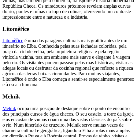
vinhas, mas também pelo comércio, transporte e história moderna da
República Checa. Os miradouros próximos revelam amplas curvas
do rio, pontes e ruínas no topo de colinas, oferecendo um contraste
impressionante entre a natureza e a indústria.
Litoměřice
Litoměřice
é uma das paragens culturais mais gratificantes de um
itinerário no Elba. Conhecida pelas suas fachadas coloridas, pela
praça da cidade velha, pela arquitetura religiosa e pela região
vinícola vizinha, traz um ambiente mais suave e elegante à viagem
pelo rio. Os visitantes podem passear pelas ruas históricas, visitar as
adegas locais ou desfrutar da cozinha regional que reflecte a riqueza
agrícola das terras baixas circundantes. Para muitos viajantes,
Litoměřice é onde o Elba começa a sentir-se especialmente generoso
e à escala humana.
Melnik
Melnik
ocupa uma posição de destaque sobre o ponto de encontro
dos principais cursos de água checos. O seu castelo, a torre da igreja
e as encostas de vinhas criam uma das vistas clássicas do país sobre
o rio. Num itinerário de cruzeiro, Melnik serve muitas vezes de
charneira cultural e geográfica, ligando o Elba a rotas mais amplas
em direção a Praga e à Boémia central. Provas de vinho, visitas a