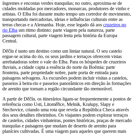
íngremes e encostas verdes tranquilas; no outro, aproxima-se de
cidades moldadas por mercadores, monarcas, produtores de vinho e
artistas. O Elba foi durante muito tempo um corredor de movimento,
transportando mercadorias, ideias e influências culturais entre as
terras checas e a Alemanha. Hoje, esse legado dá aos
cruzeiros no
rio Elba
um ritmo distinto: parte viagem pela natureza, parte
passagem cultural, parte viagem lenta pela história da Europa
Central.
Děčín é tanto um destino como um limiar natural. O seu castelo
ergue-se acima do rio, os seus jardins e terraços oferecem vistas
arrebatadoras sobre o vale do Elba. Para os hóspedes de cruzeiros
fluviais, a cidade capta a essência do norte da Boémia: parte
fronteira, parte propriedade nobre, parte porta de entrada para
paisagens selvagens. As excursões podem incluir visitas a castelos,
passeios à beira-rio e passeios panorâmicos em direção às formações
de arenito que tornam a região circundante tão memorável.
A partir de Děčín, os itinerários ligam-se frequentemente a pontos de
referência como Usti, Litoměřice, Melnik, Kralupy, Slapy e
Stechovice, criando uma rota que revela a República Checa através
dos seus detalhes ribeirinhos. Os viajantes podem explorar terraços
de castelos, cidades vinhateiras, pontes históricas, praças de mercado
tranquilas e paisagens que mudam de deserto de arenito para
planícies cultivadas. É uma viagem para aqueles que querem mais