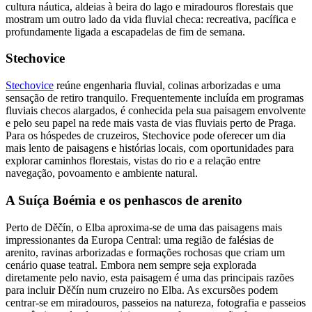
cultura náutica, aldeias à beira do lago e miradouros florestais que
mostram um outro lado da vida fluvial checa: recreativa, pacífica e
profundamente ligada a escapadelas de fim de semana.
Stechovice
Stechovice
reúne engenharia fluvial, colinas arborizadas e uma
sensação de retiro tranquilo. Frequentemente incluída em programas
fluviais checos alargados, é conhecida pela sua paisagem envolvente
e pelo seu papel na rede mais vasta de vias fluviais perto de Praga.
Para os hóspedes de cruzeiros, Stechovice pode oferecer um dia
mais lento de paisagens e histórias locais, com oportunidades para
explorar caminhos florestais, vistas do rio e a relação entre
navegação, povoamento e ambiente natural.
A Suíça Boémia e os penhascos de arenito
Perto de Děčín, o Elba aproxima-se de uma das paisagens mais
impressionantes da Europa Central: uma região de falésias de
arenito, ravinas arborizadas e formações rochosas que criam um
cenário quase teatral. Embora nem sempre seja explorada
diretamente pelo navio, esta paisagem é uma das principais razões
para incluir Děčín num cruzeiro no Elba. As excursões podem
centrar-se em miradouros, passeios na natureza, fotografia e passeios