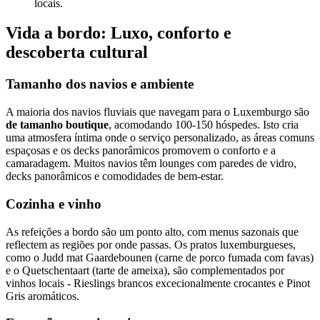
locais.
Vida a bordo: Luxo, conforto e
descoberta cultural
Tamanho dos navios e ambiente
A maioria dos navios fluviais que navegam para o Luxemburgo são
de tamanho boutique
, acomodando 100-150 hóspedes. Isto cria
uma atmosfera íntima onde o serviço personalizado, as áreas comuns
espaçosas e os decks panorâmicos promovem o conforto e a
camaradagem. Muitos navios têm lounges com paredes de vidro,
decks panorâmicos e comodidades de bem-estar.
Cozinha e vinho
As refeições a bordo são um ponto alto, com menus sazonais que
reflectem as regiões por onde passas. Os pratos luxemburgueses,
como o Judd mat Gaardebounen (carne de porco fumada com favas)
e o Quetschentaart (tarte de ameixa), são complementados por
vinhos locais - Rieslings brancos excecionalmente crocantes e Pinot
Gris aromáticos.