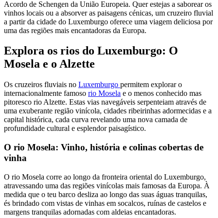
Acordo de Schengen da União Europeia. Quer estejas a saborear os
vinhos locais ou a absorver as paisagens cénicas, um cruzeiro fluvial
a partir da cidade do Luxemburgo oferece uma viagem deliciosa por
uma das regiões mais encantadoras da Europa.
Explora os rios do Luxemburgo: O
Mosela e o Alzette
Os cruzeiros fluviais no
Luxemburgo
permitem explorar o
internacionalmente famoso
rio Mosela
e o menos conhecido mas
pitoresco rio Alzette. Estas vias navegáveis serpenteiam através de
uma exuberante região vinícola, cidades ribeirinhas adormecidas e a
capital histórica, cada curva revelando uma nova camada de
profundidade cultural e esplendor paisagístico.
O rio Mosela: Vinho, história e colinas cobertas de
vinha
O rio Mosela corre ao longo da fronteira oriental do Luxemburgo,
atravessando uma das regiões vinícolas mais famosas da Europa. À
medida que o teu barco desliza ao longo das suas águas tranquilas,
és brindado com vistas de vinhas em socalcos, ruínas de castelos e
margens tranquilas adornadas com aldeias encantadoras.