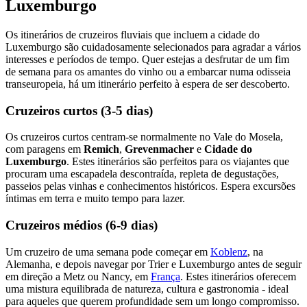
Luxemburgo
Os itinerários de cruzeiros fluviais que incluem a cidade do
Luxemburgo são cuidadosamente selecionados para agradar a vários
interesses e períodos de tempo. Quer estejas a desfrutar de um fim
de semana para os amantes do vinho ou a embarcar numa odisseia
transeuropeia, há um itinerário perfeito à espera de ser descoberto.
Cruzeiros curtos (3-5 dias)
Os cruzeiros curtos centram-se normalmente no Vale do Mosela,
com paragens em
Remich
,
Grevenmacher
e
Cidade do
Luxemburgo
. Estes itinerários são perfeitos para os viajantes que
procuram uma escapadela descontraída, repleta de degustações,
passeios pelas vinhas e conhecimentos históricos. Espera excursões
íntimas em terra e muito tempo para lazer.
Cruzeiros médios (6-9 dias)
Um cruzeiro de uma semana pode começar em
Koblenz
, na
Alemanha, e depois navegar por Trier e Luxemburgo antes de seguir
em direção a Metz ou Nancy, em
França
. Estes itinerários oferecem
uma mistura equilibrada de natureza, cultura e gastronomia - ideal
para aqueles que querem profundidade sem um longo compromisso.