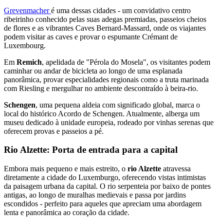
Grevenmacher
é uma dessas cidades - um convidativo centro
ribeirinho conhecido pelas suas adegas premiadas, passeios cheios
de flores e as vibrantes Caves Bernard-Massard, onde os viajantes
podem visitar as caves e provar o espumante Crémant de
Luxembourg.
Em
Remich
, apelidada de "Pérola do Mosela", os visitantes podem
caminhar ou andar de bicicleta ao longo de uma esplanada
panorâmica, provar especialidades regionais como a truta marinada
com Riesling e mergulhar no ambiente descontraído à beira-rio.
Schengen
, uma pequena aldeia com significado global, marca o
local do histórico Acordo de Schengen. Atualmente, alberga um
museu dedicado à unidade europeia, rodeado por vinhas serenas que
oferecem provas e passeios a pé.
Rio Alzette: Porta de entrada para a capital
Embora mais pequeno e mais estreito, o
rio Alzette
atravessa
diretamente a cidade do Luxemburgo, oferecendo vistas intimistas
da paisagem urbana da capital. O rio serpenteia por baixo de pontes
antigas, ao longo de muralhas medievais e passa por jardins
escondidos - perfeito para aqueles que apreciam uma abordagem
lenta e panorâmica ao coração da cidade.