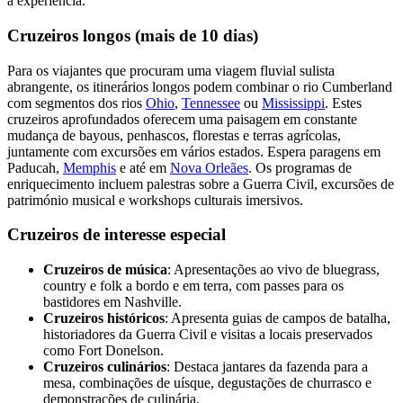
a experiência.
Cruzeiros longos (mais de 10 dias)
Para os viajantes que procuram uma viagem fluvial sulista
abrangente, os itinerários longos podem combinar o rio Cumberland
com segmentos dos rios
Ohio
,
Tennessee
ou
Mississippi
. Estes
cruzeiros aprofundados oferecem uma paisagem em constante
mudança de bayous, penhascos, florestas e terras agrícolas,
juntamente com excursões em vários estados. Espera paragens em
Paducah,
Memphis
e até em
Nova Orleães
. Os programas de
enriquecimento incluem palestras sobre a Guerra Civil, excursões de
património musical e workshops culturais imersivos.
Cruzeiros de interesse especial
Cruzeiros de música
: Apresentações ao vivo de bluegrass,
country e folk a bordo e em terra, com passes para os
bastidores em Nashville.
Cruzeiros históricos
: Apresenta guias de campos de batalha,
historiadores da Guerra Civil e visitas a locais preservados
como Fort Donelson.
Cruzeiros culinários
: Destaca jantares da fazenda para a
mesa, combinações de uísque, degustações de churrasco e
demonstrações de culinária.