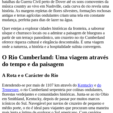
batalhas da Guerra Civil perto de Dover até os sons comoventes da
música country ao vivo em Nashville, cada curva do rio revela uma
história. As margens repletas de flores silvestres, formações rochosas
antigas e terras agrícolas ondulantes criam uma tela em constante
mudança, perfeita para dias de lazer na água.
Quer estejas a explorar cidades históricas da fronteira, a saborear
uísque e churrasco locais ou a admirar a paisagem de bluegrass a
partir de um terraço panorâmico, um cruzeiro no rio Cumberland
oferece riqueza cultural e elegância descontraída. É uma viagem
onde a natureza, a história e a hospitalidade sulista convergem.
O Rio Cumberland: Uma viagem através
do tempo e da paisagem
A Rota e o Carácter do Rio
Estendendo-se por mais de 1107 km através do
Kentucky
e
do
Tennessee
, o rio Cumberland serpenteia por colinas ondulantes,
florestas verdejantes e comunidades históricas. Junta-se ao rio Ohio
em Smithland, Kentucky, depois de passar por muitos marcos
icónicos do Sul. Navegável por navios de cruzeiro de pequeno e
médio porte, o rio é ideal para viajantes que procuram uma maneira
mais lenta e íntima de explorar o Sul americano. Com cenários