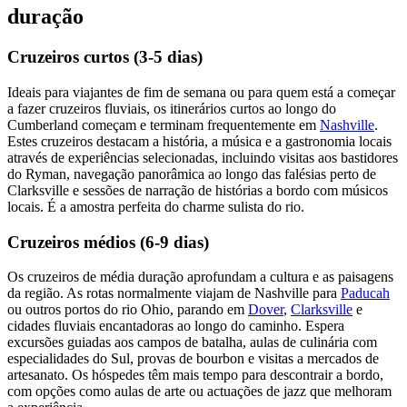
duração
Cruzeiros curtos (3-5 dias)
Ideais para viajantes de fim de semana ou para quem está a começar
a fazer cruzeiros fluviais, os itinerários curtos ao longo do
Cumberland começam e terminam frequentemente em
Nashville
.
Estes cruzeiros destacam a história, a música e a gastronomia locais
através de experiências selecionadas, incluindo visitas aos bastidores
do Ryman, navegação panorâmica ao longo das falésias perto de
Clarksville e sessões de narração de histórias a bordo com músicos
locais. É a amostra perfeita do charme sulista do rio.
Cruzeiros médios (6-9 dias)
Os cruzeiros de média duração aprofundam a cultura e as paisagens
da região. As rotas normalmente viajam de Nashville para
Paducah
ou outros portos do rio Ohio, parando em
Dover
,
Clarksville
e
cidades fluviais encantadoras ao longo do caminho. Espera
excursões guiadas aos campos de batalha, aulas de culinária com
especialidades do Sul, provas de bourbon e visitas a mercados de
artesanato. Os hóspedes têm mais tempo para descontrair a bordo,
com opções como aulas de arte ou actuações de jazz que melhoram