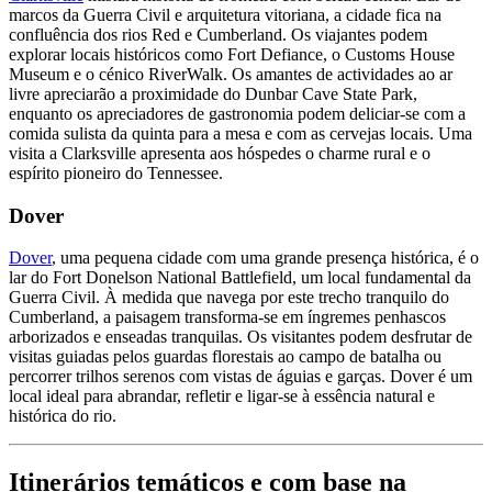
marcos da Guerra Civil e arquitetura vitoriana, a cidade fica na
confluência dos rios Red e Cumberland. Os viajantes podem
explorar locais históricos como Fort Defiance, o Customs House
Museum e o cénico RiverWalk. Os amantes de actividades ao ar
livre apreciarão a proximidade do Dunbar Cave State Park,
enquanto os apreciadores de gastronomia podem deliciar-se com a
comida sulista da quinta para a mesa e com as cervejas locais. Uma
visita a Clarksville apresenta aos hóspedes o charme rural e o
espírito pioneiro do Tennessee.
Dover
Dover
, uma pequena cidade com uma grande presença histórica, é o
lar do Fort Donelson National Battlefield, um local fundamental da
Guerra Civil. À medida que navega por este trecho tranquilo do
Cumberland, a paisagem transforma-se em íngremes penhascos
arborizados e enseadas tranquilas. Os visitantes podem desfrutar de
visitas guiadas pelos guardas florestais ao campo de batalha ou
percorrer trilhos serenos com vistas de águias e garças. Dover é um
local ideal para abrandar, refletir e ligar-se à essência natural e
histórica do rio.
Itinerários temáticos e com base na