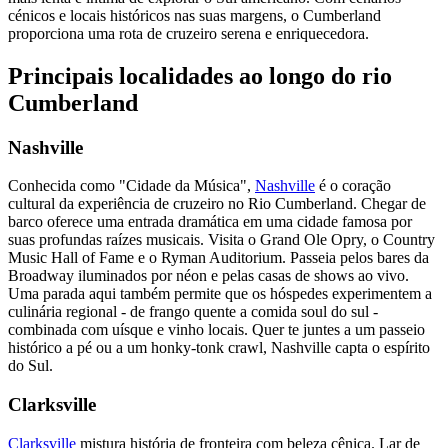
cénicos e locais históricos nas suas margens, o Cumberland
proporciona uma rota de cruzeiro serena e enriquecedora.
Principais localidades ao longo do rio
Cumberland
Nashville
Conhecida como "Cidade da Música",
Nashville
é o coração
cultural da experiência de cruzeiro no Rio Cumberland. Chegar de
barco oferece uma entrada dramática em uma cidade famosa por
suas profundas raízes musicais. Visita o Grand Ole Opry, o Country
Music Hall of Fame e o Ryman Auditorium. Passeia pelos bares da
Broadway iluminados por néon e pelas casas de shows ao vivo.
Uma parada aqui também permite que os hóspedes experimentem a
culinária regional - de frango quente a comida soul do sul -
combinada com uísque e vinho locais. Quer te juntes a um passeio
histórico a pé ou a um honky-tonk crawl, Nashville capta o espírito
do Sul.
Clarksville
Clarksville
mistura história de fronteira com beleza cênica. Lar de